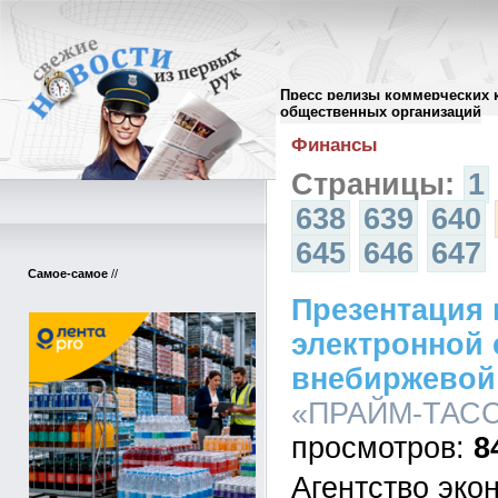
Пресс релизы коммерческих 
Архив пресс-релизов
//
общественных организаций
Финансы
Страницы:
1
638
639
640
645
646
647
Самое-самое
//
Презентация 
электронной
внебиржевой
«ПРАЙМ-ТАСС»,
8
Агентство эко