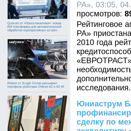
РА», 03:05, 04
8
Рейтинговое а
Quorum от «Наносемантики»: новая
ИИ-платформа для автоматической
обработки корпоративных встреч
РА» приостана
2010 года рей
кредитоспособ
«ЕВРОТРАСТ» 
необходимост
дополнительно
Robort от 3Logic Group расширил
исследования.
портфель роботами Unitree A2 и A2-W
Юниаструм Б
профинансир
сделку по м