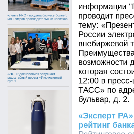
информации 
проводит пре
«Лента PRO» продала бизнесу более 5
млн литров прохладительных напитков
тему: «Презен
России электр
внебиржевой т
Преимущества
возможности д
которая состо
АНО «Вдохновение» запускает
масштабный проект «Инклюзивный
12:00 в пресс
путь»
ТАСС» по адр
бульвар, д. 2.
«Эксперт РА»
рейтинг бан