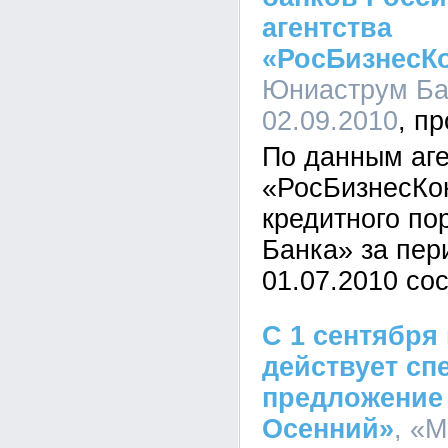
агентства
«РосБизнесК
Юниаструм Бан
02.09.2010
По данным аге
«РосБизнесКон
кредитного п
Банка» за пер
01.07.2010 со
С 1 сентября
действует сп
предложение 
Осенний»
, «