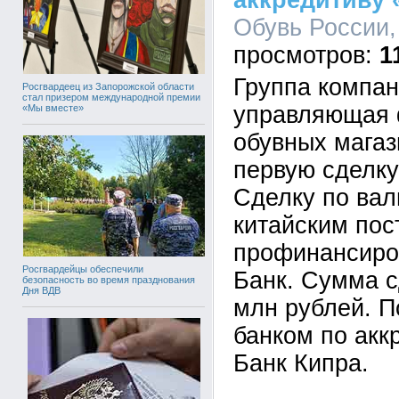
аккредитиву 
Обувь России, 
1
Группа компан
Росгвардеец из Запорожской области
стал призером международной премии
управляющая 
«Мы вместе»
обувных магаз
первую сделку
Сделку по вал
китайским по
профинансиро
Росгвардейцы обеспечили
Банк. Сумма с
безопасность во время празднования
Дня ВДВ
млн рублей. 
банком по акк
Банк Кипра.