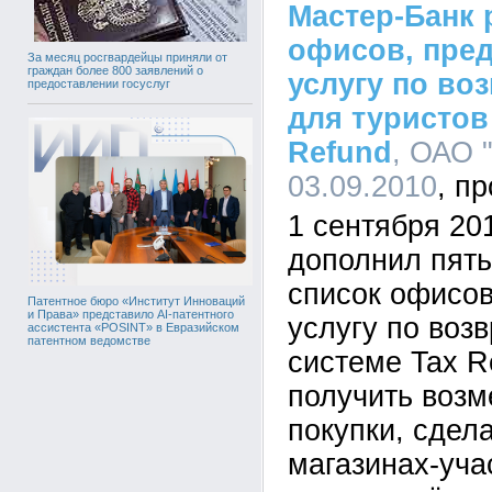
Мастер-Банк 
офисов, пре
За месяц росгвардейцы приняли от
граждан более 800 заявлений о
услугу по во
предоставлении госуслуг
для туристов
Refund
, ОАО 
03.09.2010
1 сентября 20
дополнил пят
список офисо
Патентное бюро «Институт Инноваций
и Права» представило AI-патентного
услугу по воз
ассистента «POSINT» в Евразийском
патентном ведомстве
системе Tax R
получить возм
покупки, сдел
магазинах-уча