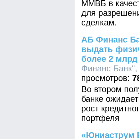
ММВБ в качест
для разрешени
сделкам.
АБ Финанс Ба
выдать физи
более 2 млрд
Финанс Банк", 
7
Во втором пол
банке ожидает
рост кредитно
портфеля
«Юниаструм Б