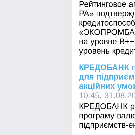
Рейтинговое а
РА» подтвержд
кредитоспосо
«ЭКОПРОМБАНК
на уровне В+
уровень креди
КРЕДОБАНК п
для підприєм
акційних умо
10:45, 31.08.2
КРЕДОБАНК ро
програму валю
підприємств-е