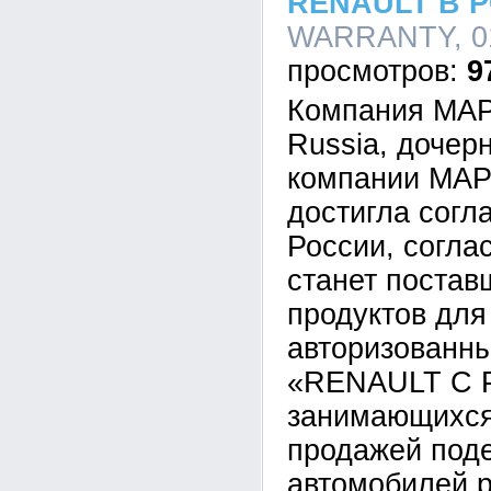
RENAULT В 
WARRANTY, 01
9
Компания M
Russia, дочер
компании MA
достигла сог
России, согла
станет постав
продуктов дл
авторизованн
«RENAULT C 
занимающихся
продажей под
автомобилей р