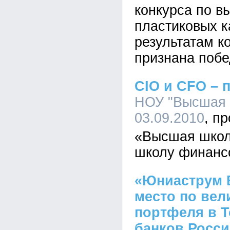
конкурса по в
пластиковых к
результатам 
признана побе
CIO и CFO – 
НОУ "Высшая ш
03.09.2010
«Высшая школ
школу финанс
«Юниаструм Б
место по вел
портфеля в T
банков Росси