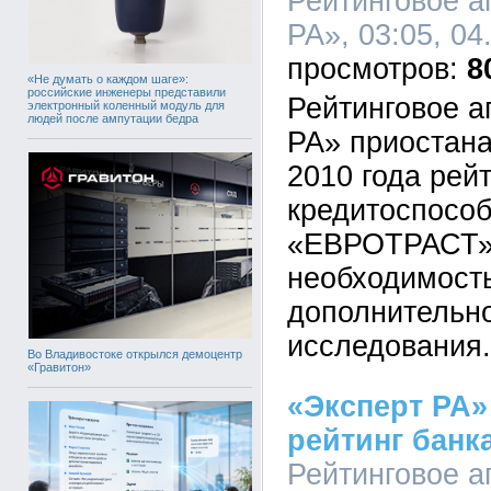
Рейтинговое а
РА», 03:05, 04
8
«Не думать о каждом шаге»:
российские инженеры представили
Рейтинговое а
электронный коленный модуль для
людей после ампутации бедра
РА» приостана
2010 года рей
кредитоспособ
«ЕВРОТРАСТ» 
необходимост
дополнительно
исследования.
Во Владивостоке открылся демоцентр
«Гравитон»
«Эксперт РА»
рейтинг бан
Рейтинговое а