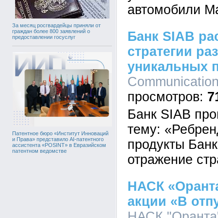
автомобили М
За месяц росгвардейцы приняли от
граждан более 800 заявлений о
Банк SIAB ра
предоставлении госуслуг
стратегии ра
уникальных 
Communications
7
Банк SIAB про
тему: «Ребрен
Патентное бюро «Институт Инноваций
и Права» представило AI-патентного
продукты Банк
ассистента «POSINT» в Евразийском
патентном ведомстве
отражение стр
НАСК «Оранта
акции «В отп
НАСК "Оранта"