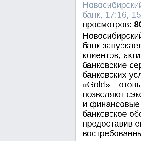
Новосибирски
банк, 17:16, 1
8
Новосибирски
банк запускае
клиентов, акт
банковские се
банковских усл
«Gold». Готов
позволяют сэ
и финансовые 
банковское об
предоставив е
востребованны