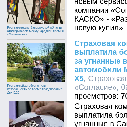
новым сервис
компании «Сог
КАСКО» - «Ра
новую купил»
Росгвардеец из Запорожской области
стал призером международной премии
«Мы вместе»
Страховая ко
выплатила бо
за угнанные 
автомобили 
Х5
, Страхова
«Согласие», 06
Росгвардейцы обеспечили
безопасность во время празднования
Дня ВДВ
7
Страховая ко
выплатила бол
угнанные в Са