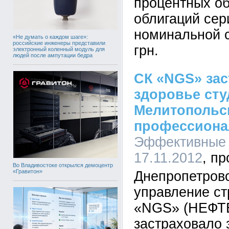
процентных о
облигаций сер
номинальной 
«Не думать о каждом шаге»:
российские инженеры представили
грн.
электронный коленный модуль для
людей после ампутации бедра
СК «NGS» зас
здоровье сту
Мелитопольс
профессиона
Эффективные 
17.11.2012
Во Владивостоке открылся демоцентр
«Гравитон»
Днепропетров
управление ст
«NGS» (НЕФТ
застраховало 