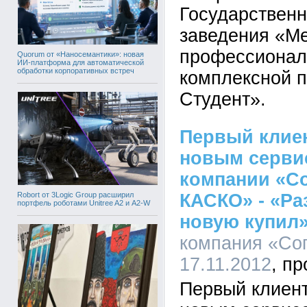
Государственн
заведения «М
профессионал
Quorum от «Наносемантики»: новая
ИИ-платформа для автоматической
обработки корпоративных встреч
комплексной 
Студент».
Первый клие
новым серви
компании «Со
Robort от 3Logic Group расширил
КАСКО» - «Ра
портфель роботами Unitree A2 и A2-W
новую купил
компания «Сог
17.11.2012
Первый клиен