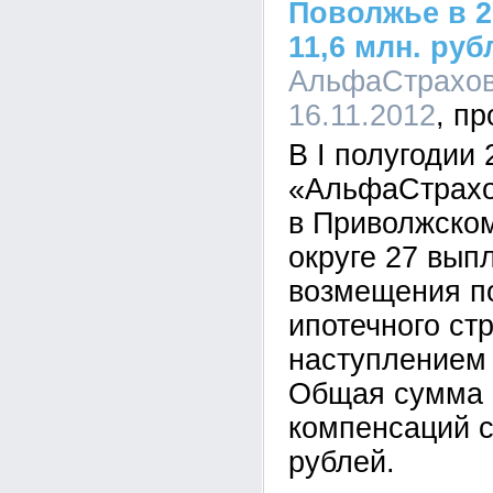
Поволжье в 2
11,6 млн. руб
АльфаСтрахова
16.11.2012
В I полугодии
«АльфаСтрахо
в Приволжско
округе 27 вып
возмещения п
ипотечного ст
наступлением 
Общая сумма 
компенсаций с
рублей.