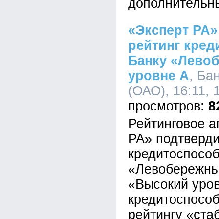
дополнительн
«Эксперт РА»
рейтинг кред
Банку «Лево
уровне А
, Ба
(ОАО), 16:11, 
8
Рейтинговое а
РА» подтверди
кредитоспособ
«Левобережны
«Высокий уро
кредитоспособ
рейтингу «ста