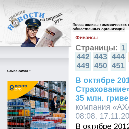
Пресс релизы коммерческих 
Архив пресс-релизов
//
общественных организаций
Финансы
Страницы:
1
442
443
444
449
450
451
Самое-самое
//
В октябре 20
Страхование
35 млн. гриве
компания «АХ
08:08, 17.11.2
В октябре 201