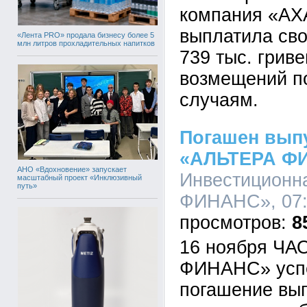
компания «АХ
выплатила сво
«Лента PRO» продала бизнесу более 5
млн литров прохладительных напитков
739 тыс. грив
возмещений п
случаям.
Погашен вып
«АЛЬТЕРА Ф
АНО «Вдохновение» запускает
Инвестиционн
масштабный проект «Инклюзивный
путь»
ФИНАНС», 07:3
8
16 ноября ЧА
ФИНАНС» усп
погашение вы