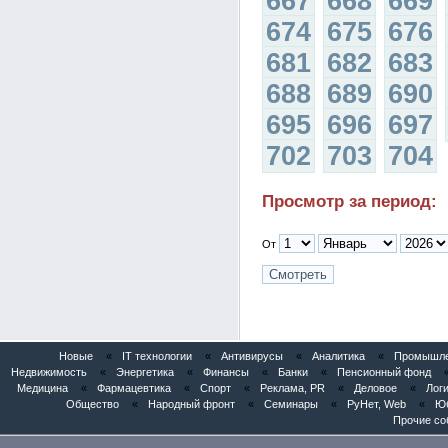
667
668
669
674
675
676
681
682
683
688
689
690
695
696
697
702
703
704
Просмотр за период:
От
Новые
«
IT технологии
«
Антивирусы
«
Аналитика
«
Промышлен
Недвижимость
«
Энергетика
«
Финансы
«
Банки
«
Пенсионный фонд
Медицина
«
Фармацевтика
«
Спорт
«
Реклама, PR
«
Деловое
«
Логи
Общество
«
Народный фронт
«
Семинары
«
РуНет, Web
«
Юб
Прочие со