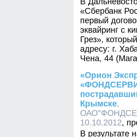
В Дальневост
«Сбербанк Ро
первый догово
эквайринг с к
Грез», которы
адресу: г. Хаб
Чена, 44 (Маг
«Орион Экспр
«ФОНДСЕРВИ
пострадавшим
Крымске
,
ОАО"ФОНДСЕР
10.10.2012
В результате 