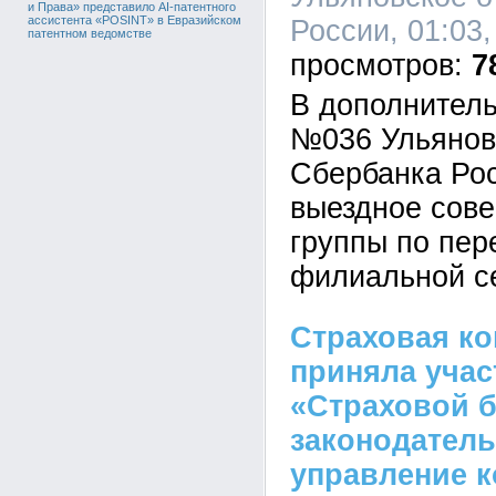
и Права» представило AI-патентного
ассистента «POSINT» в Евразийском
России, 01:03,
патентном ведомстве
7
В дополнител
№036 Ульянов
Сбербанка Ро
выездное сов
группы по пе
филиальной с
Страховая ко
приняла учас
«Страховой б
законодатель
управление 