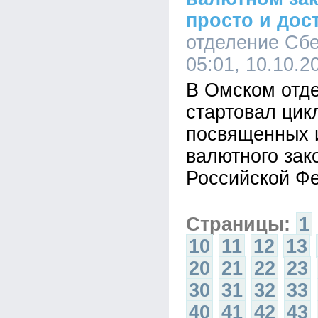
просто и дос
отделение Сбе
05:01, 10.10.2
В Омском отд
стартовал цик
посвященных 
валютного зак
Российской Ф
Страницы:
1
10
11
12
13
20
21
22
23
30
31
32
33
40
41
42
43