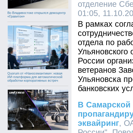
отделение Сбе
01:05, 11.10.2
Во Владивостоке открылся демоцентр
«Гравитон»
В рамках согл
сотрудничеств
отдела по раб
Ульяновского 
России органи
ветеранов Зав
Quorum от «Наносемантики»: новая
Ульяновска п
ИИ-платформа для автоматической
обработки корпоративных встреч
банковских усл
В Самарской
пропагандиру
эквайринг
, О
России", Повол