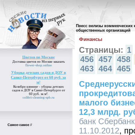
Пресс релизы коммерческих 
Архив пресс-релизов
//
общественных организаций
Финансы
Страницы:
1
Цветов по Москве
456
457
458
Доставка
цветов по Москве
заказать
flower-shop.online
463
464
465
Уборка детских садов и ДОУ в
Санкт-Петербурге от 60 руб. за
Среднерусски
м²
Колибри клининг -
уборка детских
садов и ДОУ в Санкт-Петербурге от
прокредитов
60 руб. за м²
.
colibri-cleaning-spb.ru
малого бизнес
12,3 млрд. р
банк Сбербанк
Самое-самое
//
11.10.2012