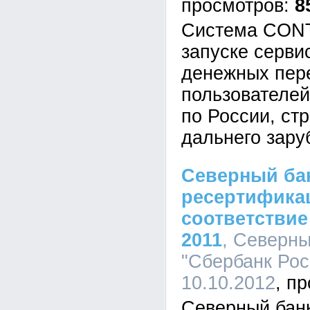
8
Система CONT
запуске серви
денежных пере
пользователе
по России, ст
дальнего зару
Северный ба
ресертифика
соответствие 
2011
, Северн
"Сбербанк Росс
10.10.2012
Северный бан