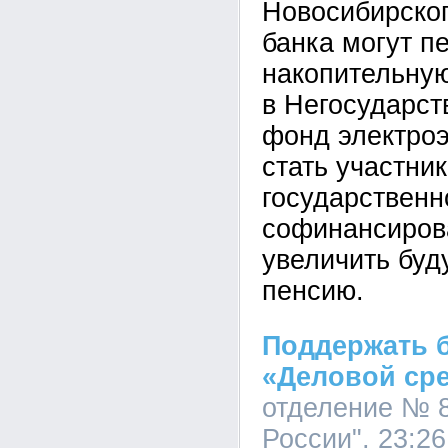
Новосибирско
банка могут п
накопительную
в Негосударс
фонд электроэ
стать участни
государственн
софинансиров
увеличить бу
пенсию.
Поддержать 
«Деловой ср
отделение № 
России", 23:26