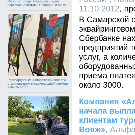
Robort от 3Logic Group расширил
портфель роботами Unitree A2 и A2-W
11.10.2012
В Самарской о
эквайринговом
Сбербанке нах
предприятий т
услуг, а колич
оборудованны
приема платеж
Росгвардеец из Запорожской области
около 3000.
стал призером международной премии
«Мы вместе»
Компания «А
начала выпл
клиентам тур
Вояж»
, Альфа