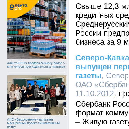
Свыше 12,3 мл
кредитных сре
Среднерусски
России предп
бизнеса за 9 
Северо-Кавка
«Лента PRO» продала бизнесу более 5
выпущен пер
млн литров прохладительных напитков
газеты
, Север
ОАО «Сбербанк
11.10.2012
Сбербанк Росс
формат комму
– Живую газет
АНО «Вдохновение» запускает
масштабный проект «Инклюзивный
путь»