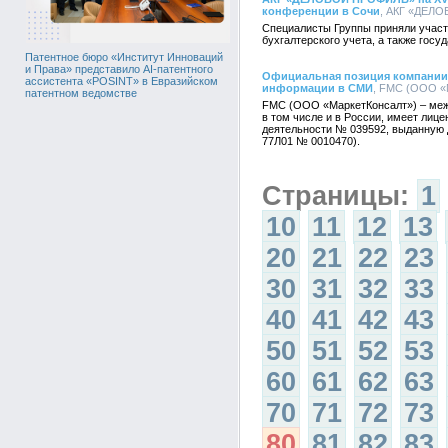
конференции в Сочи
, АКГ «ДЕЛО
Специалисты Группы приняли участ
бухгалтерского учета, а также госу
Патентное бюро «Институт Инноваций
и Права» представило AI-патентного
Официальная позиция компании
ассистента «POSINT» в Евразийском
информации в СМИ
, FMC (ООО «М
патентном ведомстве
FMC (ООО «МаркетКонсалт») – меж
в том числе и в России, имеет лиц
деятельности № 039592, выданную 
77Л01 № 0010470).
Страницы:
1
10
11
12
13
20
21
22
23
30
31
32
33
40
41
42
43
50
51
52
53
60
61
62
63
70
71
72
73
80
81
82
83