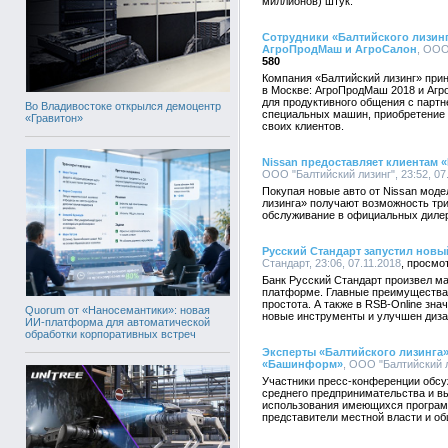
миллионов) штук.
Сотрудники «Балтийского лизинг
АгроПродМаш и АгроСалон
, ООО
580
Компания «Балтийский лизинг» при
в Москве: АгроПродМаш 2018 и Агр
для продуктивного общения с парт
Во Владивостоке открылся демоцентр
специальных машин, приобретение 
«Гравитон»
своих клиентов.
Nissan предоставляет клиентам 
ООО "Балтийский лизинг", 23:52, 07
Покупая новые авто от Nissan модел
лизинга» получают возможность три
обслуживание в официальных дилер
Русский Стандарт запустил новы
Стандарт, 23:06, 07.11.2018
Банк Русский Стандарт произвел м
платформе. Главные преимущества 
простота. А также в RSB-Online зн
Quorum от «Наносемантики»: новая
новые инструменты и улучшен диза
ИИ-платформа для автоматической
обработки корпоративных встреч
Эксперты «Балтийского лизинга»
«Башинформ»
, ООО "Балтийский ли
Участники пресс-конференции обсу
среднего предпринимательства и в
использования имеющихся програм
представители местной власти и о