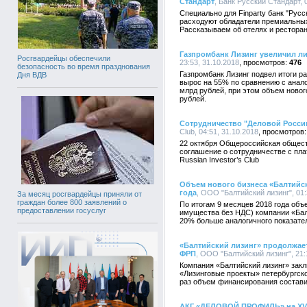
Стандарт
, Банк Русский Стандарт, 0
Специально для Finparty банк "Русс
расходуют обладатели премиальных
Рассказываем об отелях и рестора
Газпромбанк Лизинг увеличил л
Росгвардейцы обеспечили
23:53, 31.10.2018
476
безопасность во время празднования
Газпромбанк Лизинг подвел итоги р
Дня ВДВ
вырос на 55% по сравнению с анало
млрд рублей, при этом объем новог
рублей.
Сотрудничество "Деловой России"
Club, 04:51, 31.10.2018
22 октября Общероссийская общест
соглашение о сотрудничестве с пл
Russian Investor’s Club
Объем нового бизнеса «Балтийск
года
, ООО "Балтийский лизинг", 01:
За месяц росгвардейцы приняли от
граждан более 800 заявлений о
По итогам 9 месяцев 2018 года объ
предоставлении госуслуг
имущества без НДС) компании «Балт
20% больше аналогичного показател
«Балтийский лизинг» продолжает
ФРП
, ООО "Балтийский лизинг", 21:
Компания «Балтийский лизинг» зак
«Лизинговые проекты» петербургск
раз объем финансирования состави
АКГ «ДЕЛОВОЙ ПРОФИЛЬ» на XVI