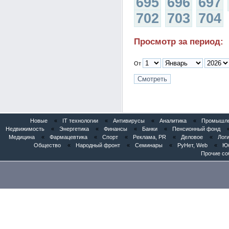
695
696
697
702
703
704
Просмотр за период:
От
Новые
«
IT технологии
«
Антивирусы
«
Аналитика
«
Промышлен
Недвижимость
«
Энергетика
«
Финансы
«
Банки
«
Пенсионный фонд
Медицина
«
Фармацевтика
«
Спорт
«
Реклама, PR
«
Деловое
«
Логи
Общество
«
Народный фронт
«
Семинары
«
РуНет, Web
«
Юб
Прочие со