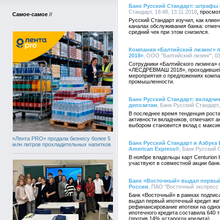
Банк Русский Стандарт: штрафы
Стандарт, 18:48, 13.11.2018
Самое-самое
//
Русский Стандарт изучил, как кли
каналах обслуживания банка: отмеч
средний чек при этом снизился.
Компания «Балтийский лизинг» 
2018»
, ООО "Балтийский лизинг", 03
Сотрудники «Балтийского лизинга»
«ЛЕСДРЕВМАШ 2018», проходившей 
мероприятия о предложениях компа
промышленности.
Банк Русский Стандарт: вкладчи
депозитам
, Банк Русский Стандарт,
В последнее время тенденция роста
активности вкладчиков, отмечают а
выбором становится вклад с макси
«Лента PRO» продала бизнесу более 5
Банк Русский Стандарт и Азбука 
млн литров прохладительных напитков
American Express®
, Банк Русский С
В ноябре владельцы карт Centurion 
участвуют в совместной акции банк
Банк «Восточный» выдал первый
России
, ПАО "Восточный экспресс б
Банк «Восточный» в рамках подпис
выдал первый ипотечный кредит жи
рефинансирование ипотеки на одно
ипотечного кредита составила 640 т
(против 14% «старого» кредита).