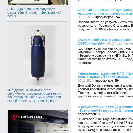
АНО «Вдохновение» запускает
Оформить беспроцентную рассро
масштабный проект «Инклюзивный
на услуги стоматологического цен
путь»
09.11.2018
747
Воспользоваться услугами стоматол
рассрочку от Русского Стандарта. 
покупки от 10.000 рублей при оплат
«Балтийский лизинг» поднялся н
СЗФО «Топ-250»
, ООО "Балтийский 
Компания «Балтийский лизинг» улуч
компаний Северо-Запада «Топ-250»,
«Эксперт» совместно с НИУ ВШЭ. П
занял 58 место по итогам 2017 год
в рейтинг.
Генеральный директор ПАО «Тра
попечительский совет Экономич
08.11.2018
504
Дмитрий Зотов, генеральный дирек
членом попечительского совета Эк
«Не думать о каждом шаге»:
Попечительский совет объединяет 
российские инженеры представили
крупнейших компаний, а также акт
электронный коленный модуль для
людей после ампутации бедра
В результате конвертации облиг
«ТрансФин-М» вырос на 2,4 млрд
501
08 октября 2018 года лизинговая 
конвертации облигаций серии 28 в
бездокументарные акции номинальн
рубля каждая, в количестве 24 150 