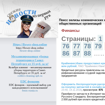
Пресс релизы коммерческих 
Архив пресс-релизов
//
общественных организаций
Финансы
Страницы:
1
Https://flower-shop.online
76
77
78
79
https://flower-shop.online
flower-shop.online
86
87
88
…
Механизированная уборка
территории в Санкт-
Крайинвестбанк предоставил кр
Петербурге от 35 руб. за м²
млн рублей
, ПАО "Крайинвестбанк",
Колибри клининг -
механизированная
уборка территории в Санкт-
Кредитные ресурсы привлечены на с
Петербурге от 35 руб. за м²
.
рефинансирование ссудной задолже
colibri-cleaning-spb.ru
предприятия
EDC фонарик
Оформить беспроцентную рассро
EDC фонарик
- идеальный выбор для
на покупку запчастей в онлайн-м
каждодневного использования!
23:40, 14.11.2018
875
fenix-russia.ru
Приобрести запчасти в Интернет-ма
Русского Стандарта. Беспроцентная
2.000 рублей при оплате кредитной 