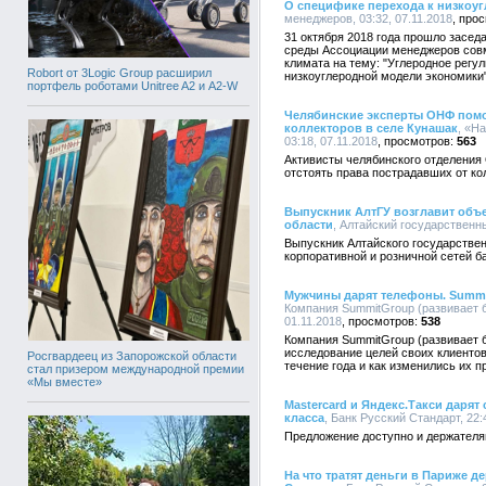
О специфике перехода к низкоу
менеджеров, 03:32, 07.11.2018
31 октября 2018 года прошло засед
среды Ассоциации менеджеров совм
климата на тему: "Углеродное регу
Robort от 3Logic Group расширил
низкоуглеродной модели экономики"
портфель роботами Unitree A2 и A2-W
Челябинские эксперты ОНФ помо
коллекторов в селе Кунашак
, «Н
03:18, 07.11.2018
563
Активисты челябинского отделения
отстоять права пострадавших от к
Выпускник АлтГУ возглавит объ
области
, Алтайский государственны
Выпускник Алтайского государствен
корпоративной и розничной сетей б
Мужчины дарят телефоны. Summit
Компания SummitGroup (развивает б
01.11.2018
538
Компания SummitGroup (развивает 
исследование целей своих клиентов
Росгвардеец из Запорожской области
течение года и как изменились их п
стал призером международной премии
«Мы вместе»
Mastercard и Яндекс.Такси дарят
класса
, Банк Русский Стандарт, 22:
Предложение доступно и держателя
На что тратят деньги в Париже 