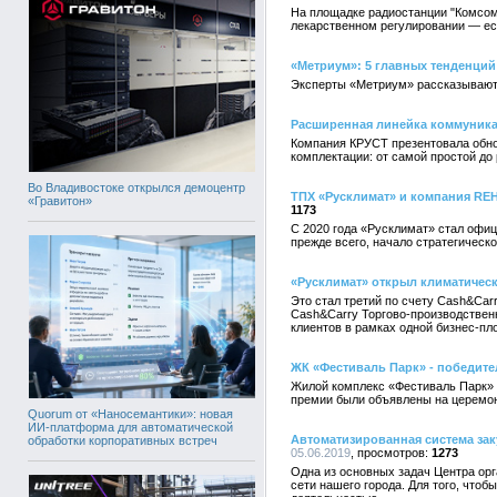
На площадке радиостанции "Комсом
лекарственном регулировании — ес
«Метриум»: 5 главных тенденций
Эксперты «Метриум» рассказывают 
Расширенная линейка коммуника
Компания КРУСТ презентовала обно
комплектации: от самой простой до
Во Владивостоке открылся демоцентр
ТПХ «Русклимат» и компания RE
«Гравитон»
1173
С 2020 года «Русклимат» стал офи
прежде всего, начало стратегическ
«Русклимат» открыл климатическ
Это стал третий по счету Cash&Ca
Cash&Carry Торгово-производствен
клиентов в рамках одной бизнес-пл
ЖК «Фестиваль Парк» - победит
Жилой комплекс «Фестиваль Парк» 
премии были объявлены на церемони
Quorum от «Наносемантики»: новая
ИИ-платформа для автоматической
Автоматизированная система зак
обработки корпоративных встреч
05.06.2019
1273
Одна из основных задач Центра ор
сети нашего города. Для того, что