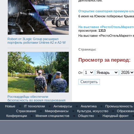
деятельностью.
Открытие санатория премиум-кла
6 июня на Южном побережье Крыма,
На выставке «РестоОтельМаркет» 
1313
На выставке «РестоОтельМаркет» в 
Robort от 3Logic Group расширил
портфель роботами Unitree A2 и A2-W
Страницы:
Просмотр за период:
От
Росгвардейцы обеспечили
безопасность во время празднования
Дня ВДВ
Новые
«
IT технологии
«
Антивирусы
«
Аналитика
«
Промышленность и
Страхование
«
Микрофинансы
«
Культура, искусство
«
Образован
Конференции
«
Мнения специалистов
«
Общество
«
Народный фронт