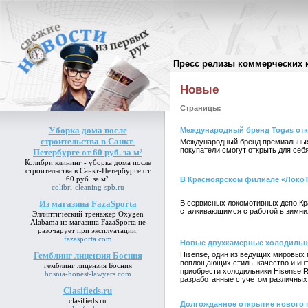
Пресс релизы коммерческих 
Архив пресс-релизов
//
Новые
Страницы:
Уборка дома после
Международный бренд Togas отк
строительства в Санкт-
Международный бренд премиальных 
покупатели смогут открыть для себ
Петербурге от 60 руб. за м²
Колибри клининг -
уборка дома после
строительства в Санкт-Петербурге от
60 руб. за м²
.
В Красноярском филиале «ЛокоТ
colibri-cleaning-spb.ru
Из магазина FazaSporta
В сервисных локомотивных депо Кр
сталкивающимся с работой в зимни
Эллиптический тренажер Oxygen
Alabama
из магазина FazaSporta
не
разочарует при эксплуатации.
fazasporta.com
Новые двухкамерные холодильни
Гемблинг лицензия Босния
Hisense, один из ведущих мировых
воплощающих стиль, качество и ин
гемблинг лицензия Босния
приобрести холодильники Hisense
bosnia-honest-lawyers.com
разработанные с учетом различных
Clasifieds.ru
clasifieds.ru
Долгожданное открытие нового г