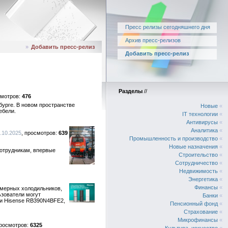
Пресс релизы сегодняшнего дня
Архив пресс-релизов
»
Добавить пресс-релиз
Добавить пресс-релиз
Разделы
//
476
урге. В новом пространстве
Новые
«
ебели.
IT технологии
«
Антивирусы
«
Аналитика
«
.10.2025
639
Промышленность и производство
«
Новые назначения
«
отрудникам, впервые
Строительство
«
Сотрудничество
«
Недвижимость
«
Энергетика
«
Финансы
«
амерных холодильников,
ьзователи могут
Банки
«
и Hisense RB390N4BFE2,
Пенсионный фонд
«
Страхование
«
Микрофинансы
«
6325