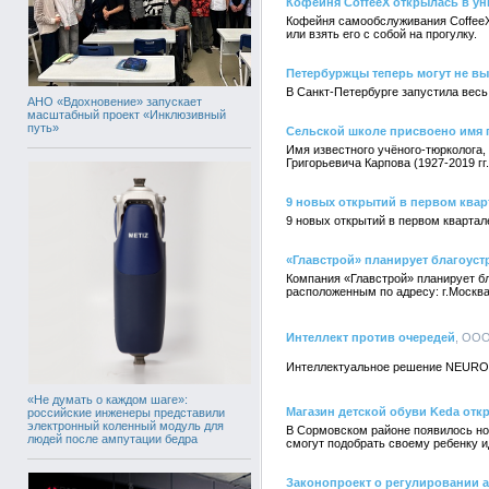
Кофейня CoffeeX открылась в у
Кофейня самообслуживания CoffeeX
или взять его с собой на прогулку.
Петербуржцы теперь могут не вы
В Санкт-Петербурге запустила весь
АНО «Вдохновение» запускает
масштабный проект «Инклюзивный
путь»
Сельской школе присвоено имя 
Имя известного учёного-тюрколога,
Григорьевича Карпова (1927-2019 г
9 новых открытий в первом квар
9 новых открытий в первом кварта
«Главстрой» планирует благоус
Компания «Главстрой» планирует б
расположенным по адресу: г.Москва
Интеллект против очередей
, ООО
Интеллектуальное решение NEURON
«Не думать о каждом шаге»:
Магазин детской обуви Keda отк
российские инженеры представили
электронный коленный модуль для
В Сормовском районе появилось но
людей после ампутации бедра
смогут подобрать своему ребенку и
Законопроект о регулировании 