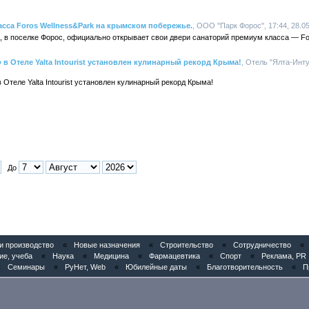
сса Foros Wellness&Park на крымском побережье.
, ООО "Парк Форос", 17:44, 28.0
 в поселке Форос, официально открывает свои двери санаторий премиум класса — Fo
в Отеле Yalta Intourist установлен кулинарный рекорд Крыма!
, Отель "Ялта-Инту
Отеле Yalta Intourist установлен кулинарный рекорд Крыма!
До
 производство
«
Новые назначения
«
Строительство
«
Сотрудничество
«
ие, учеба
«
Наука
«
Медицина
«
Фармацевтика
«
Спорт
«
Реклама, PR
«
Семинары
«
РуНет, Web
«
Юбилейные даты
«
Благотворительность
«
П