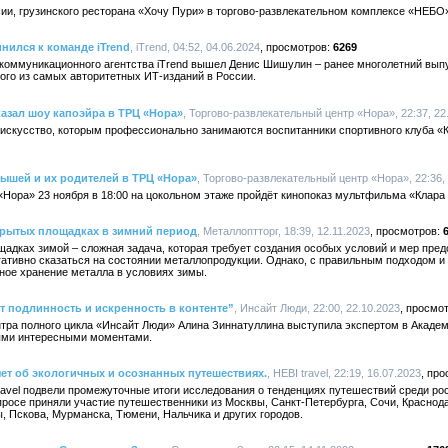
ссии, грузинского ресторана «Хочу Пури» в торгово-развлекательном комплексе «НЕБО
ился к команде iTrend
, iTrend, 04:52, 04.06.2024
6269
 коммуникационного агентства iTrend вышел Денис Шишулин – ранее многолетний вы
ого из самых авторитетных ИТ-изданий в России.
азал шоу капоэйра в ТРЦ «Нора»
, Торгово-развлекательный центр «Нора», 22:37, 22
 искусство, которым профессионально занимаются воспитанники спортивного клуба «К
ышей и их родителей в ТРЦ «Нора»
, Торгово-развлекательный центр «Нора», 22:36, 
«Нора» 23 ноября в 18:00 на цокольном этаже пройдёт кинопоказ мультфильма «Клара
крытых площадках в зимний период
, Металлоптторг, 18:39, 12.11.2023
адках зимой – сложная задача, которая требует создания особых условий и мер пре
гативно сказаться на состоянии металлопродукции. Однако, с правильным подходом и
ное хранение металла в условиях зимы.
 подлинность и искренность в контенте”
, Инсайт Люди, 22:00, 22.10.2023
тра полного цикла «Инсайт Люди» Алина Зиннатуллина выступила экспертом в Академ
ыми интересными моментами.
чет об экологичных и осознанных путешествиях.
, HEBI travel, 22:19, 16.07.2023
ravel подвели промежуточные итоги исследования о тенденциях путешествий среди ро
опросе приняли участие путешественники из Москвы, Санкт-Петербурга, Сочи, Краснод
, Пскова, Мурманска, Тюмени, Нальчика и других городов.