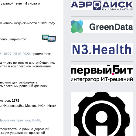
туальной теме «И снова о
осковной недвижимости в 2021 году
лено 6 вариантов
, 16:27, 28.01.2020
— это не только дистрибуция, но,
ества в комплексном исполнении.
ческого центра формата
комплексных решений для всех
1373
и «Новостройка Москвы №1». Итоги
Проектная Практика, 00:46,
транспорта на улично-дорожной
изации управления проектной