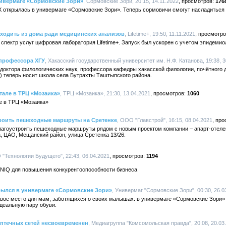
нивермаге «Сормовские Зори»
, Сормовские Зори, 20:15, 14.11.2022
176
 открылась в универмаге «Сормовские Зори». Теперь сормовичи смогут насладиться
ходить из дома ради медицинских анализов
, Lifetime+, 19:50, 11.11.2021
 спектр услуг цифровая лаборатория Lifetime+. Запуск был ускорен с учетом эпидемио
профессора ХГУ
, Хакасский государственный университет им. Н.Ф. Катанова, 19:38, 3
 доктора филологических наук, профессора кафедры хакасской филологии, почётного 
г.) теперь носит школа села Бутрахты Таштыпского района.
тале в ТРЦ «Мозаика»
, ТРЦ «Мозаика», 21:30, 13.04.2021
1060
ле в ТРЦ «Мозаика»
троить пешеходные маршруты на Сретенке
, ООО "Главстрой", 16:15, 08.04.2021
лагоустроить пешеходные маршруты рядом с новым проектом компании – апарт-отеле
, ЦАО, Мещанский район, улица Сретенка 13/26.
 "Технологии Будущего", 22:43, 06.04.2021
1194
IQ для повышения конкурентоспособности бизнеса
рылся в универмаге «Сормовские Зори»
, Универмаг "Сормовские Зори", 00:30, 26.0
вое место для мам, заботящихся о своих малышах: в универмаге «Сормовские Зори» о
деальную пару обуви.
аптечных сетей несвоевременен
, Медиагруппа "Комсомольская правда", 20:08, 20.03