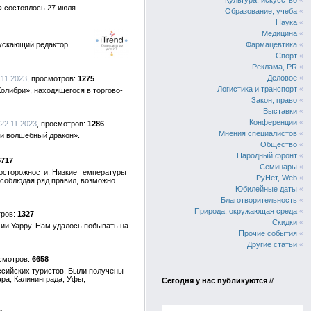
Культура, искусство
«
» состоялось 27 июля.
Образование, учеба
«
Наука
«
Медицина
«
пускающий редактор
Фармацевтика
«
Спорт
«
Реклама, PR
«
Деловое
«
.11.2023
1275
Логистика и транспорт
«
олибри», находящегося в торгово-
Закон, право
«
Выставки
«
Конференции
«
22.11.2023
1286
Мнения специалистов
«
 и волшебный дракон».
Общество
«
Народный фронт
«
6717
Семинары
«
досторожности. Низкие температуры
РуНет, Web
«
 соблюдая ряд правил, возможно
Юбилейные даты
«
Благотворительность
«
Природа, окружающая среда
«
1327
Скидки
«
ии Yappy. Нам удалось побывать на
Прочие события
«
Другие статьи
«
6658
ссийских туристов. Были получены
ара, Калининграда, Уфы,
Сегодня у нас публикуются
//