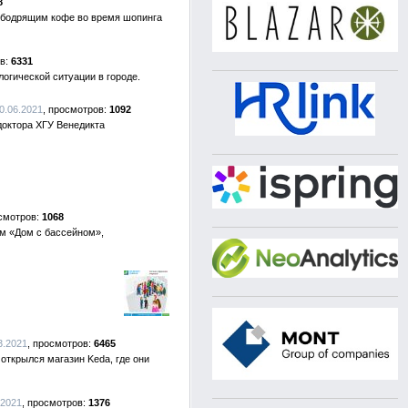
8
 бодрящим кофе во время шопинга
6331
логической ситуации в городе.
0.06.2021
1092
доктора ХГУ Венедикта
1068
м «Дом с бассейном»,
3.2021
6465
ткрылся магазин Keda, где они
.2021
1376