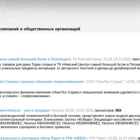
компаний и общественных организаций
рыл самый большой бутик в Петербурге
, ТК Невский Центр, 21:28, 24.12.2025
товаров для дома Togas открыл в ТК «Невский Центр» самый большой бутик в Петерб
я уникальные предметы интерьера: от авторского текстиля и декора до дизайнерской м
ех-Сервис» прошло обучение «первозимников»
, ООО "ЛокоТех-Сервис", 12:40, 10
асноярского филиала компании «ЛокоТех-Сервис» повышенное внимание уделяется с
х условиях – «первозимникам».
ки Hisense – уже в продаже
, Hisense, 09:05, 15.07.2025
859
 производителей телевизионной и бытовой техники, представляет новые модели двухк
теллектуальный потенциал. В магазинах группы «М.Видео-Эльдорадо» российские пол
 RB434N4BWE2, Hisense RB434N4BCE2, Hisense RB390N4BWE2, Hisense RB390N4BCE2 
 жизненных сценариев и бытовых привычек.
рузинского ресторана «Хочу Пури» в ТРК «НЕБО»
, ТРК "Небо", 03:56, 31.07.2024