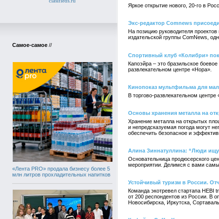
clasifieds.ru
Яркое открытие нового, 20-го в Ро
Экс-редактор Comnews присоедин
На позицию руководителя проектов
издательской группы ComNews, одн
Самое-самое
//
Спортивный клуб «Колибри» пок
Капоэйра – это бразильское боевое
развлекательном центре «Нора».
Кинопоказ мультфильма для мал
В торгово-развлекательном центре 
Основы хранения металла на от
Хранение металла на открытых площ
и непредсказуемая погода могут не
обеспечить безопасное и эффектив
Алина Зиннатуллина: “Люди ищут
Основательница продюсерского цен
мероприятии. Делимся с вами сам
«Лента PRO» продала бизнесу более 5
млн литров прохладительных напитков
Устойчивый туризм в России. От
Команда экотревел стартапа HEBI t
от 200 респондентов из России. В 
Новосибирска, Иркутска, Сортавалы