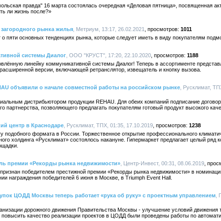
ольская правда" 16 марта состоялась очередная «Деловая пятница», посвященная ак
ть ли жизнь после?»
 загородного рынка жилья
, Метриум, 13:17, 26.02.2021
1011
о пяти основных тенденциях рынка, которые следует иметь в виду покупателям подм
тивной системы Диалог
, ООО "КРУСТ", 17:20, 22.10.2020
1188
влённую линейку коммуникативной системы Диалог! Теперь в ассортименте представ
 расширенной версии, включающей ретранслятор, извещатель и кнопку вызова.
HAU объявили о начале совместной работы на российском рынке
, Русклимат, ТПХ
циальным дистрибьютором продукции REHAU. Для обеих компаний подписание договора 
ого партнерства, позволяющего предлагать покупателям готовый продукт высокого кач
ий центр в Краснодаре
, Русклимат, ТПХ, 01:35, 17.10.2019
1238
rry подобного формата в России. Торжественное открытие профессионального климати
ного холдинга «Русклимат» состоялось накануне. Гипермаркет предлагает целый ряд 
ощадки.
ель премии «Рекорды рынка недвижимости»
, Центр-Инвест, 00:31, 08.06.2019
признан победителем престижной премии «Рекорды рынка недвижимости» в номинаци
и награждения победителей 6 июня в Москве, в Triumph Event Hall.
упок ЦОДД Москвы теперь работает «рука об руку» с проектным управлением
, 
ганизации дорожного движения Правительства Москвы - улучшение условий движения 
бы повысить качество реализации проектов в ЦОДД были проведены работы по автомат