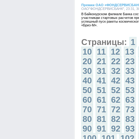
Премии ОАО «ФОНДСЕРВИСБАНК» 
ОАО"ФОНДСЕРВИСБАНК", 23:31, 30
В Байконурском филиале Банка со
участникам стартовых расчетов пр
успешный пуск ракеты космическог
«Бриз-М».
Страницы:
1
10
11
12
13
20
21
22
23
30
31
32
33
40
41
42
43
50
51
52
53
60
61
62
63
70
71
72
73
80
81
82
83
90
91
92
93
100
101
102