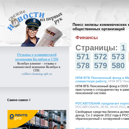
Пресс релизы коммерческих 
Архив пресс-релизов
//
общественных организаций
Финансы
Страницы:
1
Отзывы о клининговой
571
572
573
компании Колибри в СПб
578
579
580
Колибри клининг -
отзывы о
клининговой компании Колибри в
СПб
.
colibri-cleaning-spb.ru
НПФ ВТБ Пенсионный фонд и Ме
совместную работу
, НПФ ВТБ Пенс
НПФ ВТБ Пенсионный фонд и ООО «
приступили к сотрудничеству в рам
пенсионной системе.
Самое-самое
//
РОСАВТОБАНК предлагает корпор
РОСАВТОБАНК, 06:56, 04.04.2012
Свободные средства бизнеса должны
доход. Со 2 апреля 2012 года в Р
«Краткосрочный с котируемой ставк