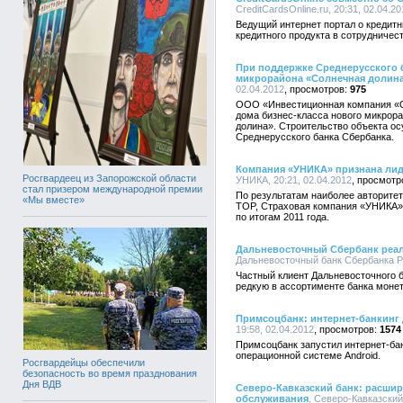
CreditCardsOnline.ru, 20:31, 02.04.20
Ведущий интернет портал о кредитн
кредитного продукта в сотрудничес
При поддержке Среднерусского 
микрорайона «Солнечная долина
02.04.2012
975
ООО «Инвестиционная компания «О
дома бизнес-класса нового микрор
долина». Строительство объекта о
Среднерусского банка Сбербанка.
Компания «УНИКА» признана лид
Росгвардеец из Запорожской области
УНИКА, 20:21, 02.04.2012
стал призером международной премии
По результатам наиболее авторитет
«Мы вместе»
TOP, Страховая компания «УНИКА» 
по итогам 2011 года.
Дальневосточный Сбербанк реал
Дальневосточный банк Сбербанка Ро
Частный клиент Дальневосточного 
редкую в ассортименте банка монет
Примсоцбанк: интернет-банкинг 
19:58, 02.04.2012
1574
Примсоцбанк запустил интернет-ба
операционной системе Android.
Росгвардейцы обеспечили
безопасность во время празднования
Дня ВДВ
Северо-Кавказский банк: расши
обслуживания
, Северо-Кавказский