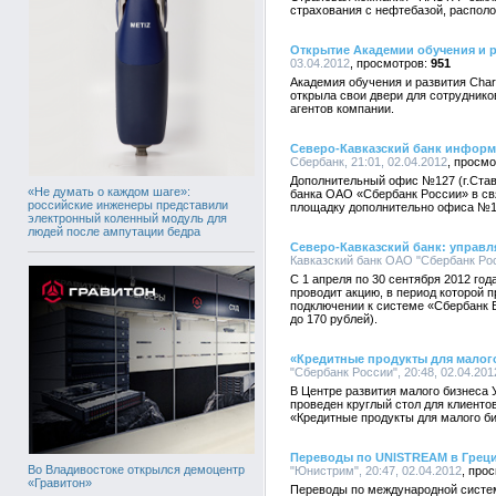
страхования с нефтебазой, располо
Открытие Академии обучения и ра
03.04.2012
951
Академия обучения и развития Chart
открыла свои двери для сотруднико
агентов компании.
Северо-Кавказский банк информ
Сбербанк, 21:01, 02.04.2012
Дополнительный офис №127 (г.Ставр
«Не думать о каждом шаге»:
банка ОАО «Сбербанк России» в с
российские инженеры представили
площадку дополнительно офиса №145
электронный коленный модуль для
людей после ампутации бедра
Северо-Кавказский банк: управл
Кавказский банк ОАО "Сбербанк Росс
С 1 апреля по 30 сентября 2012 го
проводит акцию, в период которой 
подключении к системе «Сбербанк 
до 170 рублей).
«Кредитные продукты для малог
"Сбербанк России", 20:48, 02.04.201
В Центре развития малого бизнеса 
проведен круглый стол для клиенто
«Кредитные продукты для малого би
Переводы по UNISTREAM в Греци
Во Владивостоке открылся демоцентр
"Юнистрим", 20:47, 02.04.2012
«Гравитон»
Переводы по международной систе