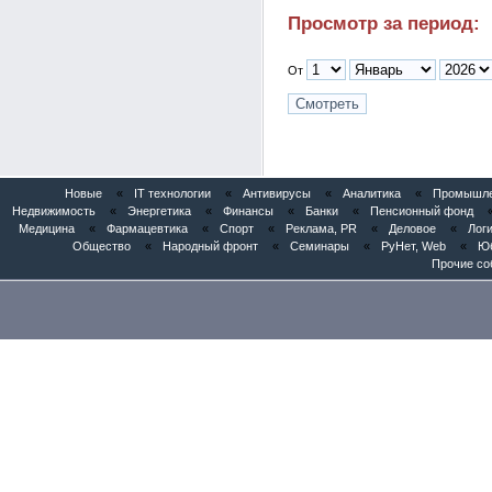
Просмотр за период:
От
Новые
«
IT технологии
«
Антивирусы
«
Аналитика
«
Промышлен
Недвижимость
«
Энергетика
«
Финансы
«
Банки
«
Пенсионный фонд
Медицина
«
Фармацевтика
«
Спорт
«
Реклама, PR
«
Деловое
«
Логи
Общество
«
Народный фронт
«
Семинары
«
РуНет, Web
«
Юб
Прочие со