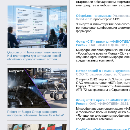
стартовали в безадресном формате
ему средства в любом пункте стран
Сбербанк - фермерам
, Ульяновск
02.04.2012
1421
30 марта в министерстве сельского
региональная конференция фермеро
фермеров.
Фонд «CITI» признал «ФИНОТДЕ
России
, ОАО «ФИНОТДЕЛ», 20:39, 
Микрофинансовая организация «ФИ
Quorum от «Наносемантики»: новая
«Российские премии Фонда «Citi» 
ИИ-платформа для автоматической
«Лучшая организация микрофинанси
обработки корпоративных встреч
среди частных компаний.
Потерпевший в Тюмени крушение 
ООО "Страховое общество "Сургутне
2 апреля 2012 года в 05:33 мск. п
ОАО «Авиакомпания «ЮТэйр», вып
Сургут. Ответственность Авиакомп
ATR-72 застрахована в Страховом 
Фонд «CITI» признал «ФИНОТДЕ
России
, ОАО «ФИНОТДЕЛ», 20:31, 
Микрофинансовая организация «ФИ
Robort от 3Logic Group расширил
«Российские премии Фонда «Citi» 
портфель роботами Unitree A2 и A2-W
«Лучшая организация микрофинанси
среди частных компаний.
CreditCardsOnline совместно со