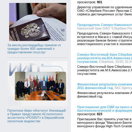
901
Директор управления по удаленным
ОАО «Сбербанк России» Ярослав С
сервисы дистанционных услуг банк
Председатель Северо-Кавказског
Кавказский банк ОАО "Сбербанк Росс
Председатель Северо-Кавказского 
встретился в Магасе с главой Инг
реализации банком бизнес-стратеги
инвестиционного участия в экономи
За месяц росгвардейцы приняли от
граждан более 800 заявлений о
предоставлении госуслуг
Северо-Восточный банк Сбербанк
универститета им.М.К.Аммосова 
госучастием
, Сбербанк, 19:50, 02.0
Северо-Восточный банк Сбербанка 
универститета им.М.К.Аммосова (г.
госучастием
Финансовые результаты компании 
2011 финансовый год
, SKC Agency
Финансовые результаты компании An
финансовый год.
Приглашение для СМИ на пресс-
биотехнологической и фармацев
Патентное бюро «Институт Инноваций
823
и Права» представило AI-патентного
ассистента «POSINT» в Евразийском
Приглашаем Вас принять участие в
патентном ведомстве
венчурного фонда "Максвелл Биотех
венчурного фонда High-Tech Grand