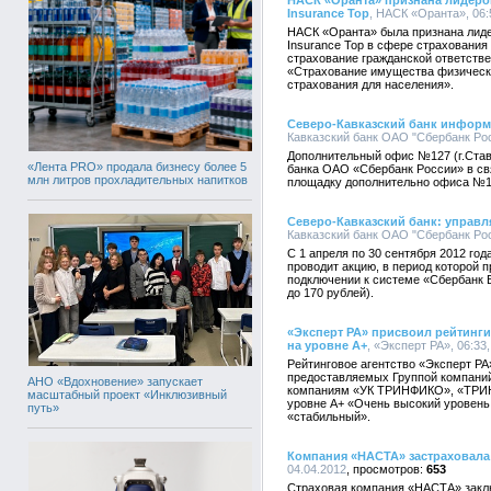
НАСК «Оранта» признана лидеро
Insurance Top
, НАСК «Оранта», 06:
НАСК «Оранта» была признана лид
Insurance Top в сфере страхования 
страхование гражданской ответстве
«Страхование имущества физическ
страхования для населения».
Северо-Кавказский банк информ
Кавказский банк ОАО "Сбербанк Росс
Дополнительный офис №127 (г.Ставр
«Лента PRO» продала бизнесу более 5
банка ОАО «Сбербанк России» в с
млн литров прохладительных напитков
площадку дополнительно офиса №145
Северо-Кавказский банк: управл
Кавказский банк ОАО "Сбербанк Росс
С 1 апреля по 30 сентября 2012 го
проводит акцию, в период которой 
подключении к системе «Сбербанк 
до 170 рублей).
«Эксперт РА» присвоил рейтин
на уровне А+
, «Эксперт РА», 06:33,
Рейтинговое агентство «Эксперт РА
предоставляемых Группой компани
АНО «Вдохновение» запускает
компаниям «УК ТРИНФИКО», «ТРИ
масштабный проект «Инклюзивный
уровне А+ «Очень высокий уровень 
путь»
«стабильный».
Компания «НАСТА» застраховала
04.04.2012
653
Страховая компания «НАСТА» закл