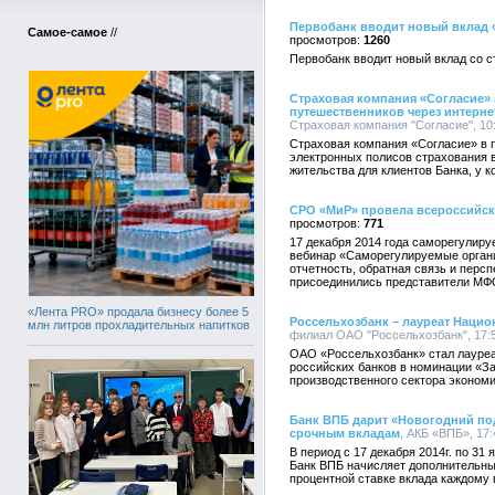
Первобанк вводит новый вклад
Самое-самое
//
1260
Первобанк вводит новый вклад со с
Страховая компания «Согласие»
путешественников через интерне
Страховая компания "Согласие", 10:
Страховая компания «Согласие» в 
электронных полисов страхования 
жительства для клиентов Банка, у 
СРО «МиР» провела всероссийс
771
17 декабря 2014 года саморегулир
вебинар «Саморегулируемые органи
отчетность, обратная связь и персп
присоединились представители МФО
«Лента PRO» продала бизнесу более 5
Россельхозбанк – лауреат Наци
млн литров прохладительных напитков
филиал ОАО "Россельхозбанк", 17:5
ОАО «Россельхозбанк» стал лауре
российских банков в номинации «За
производственного сектора экономи
Банк ВПБ дарит «Новогодний по
срочным вкладам
, АКБ «ВПБ», 17:
В период с 17 декабря 2014г. по 31
Банк ВПБ начисляет дополнительный
процентной ставке вклада каждому 