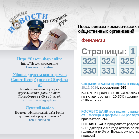
Пресс релизы коммерческих 
Архив пресс-релизов
//
общественных организаций
Финансы
Страницы:
1
Https://flower-shop.online
323
324
325
https://flower-shop.online
flower-shop.online
330
331
332
Уборка двухэтажного дома в
Санкт-Петербурге от 60 руб. за
Сохраните Ваши средства с вкла
м²
19.12.2014
815
Колибри клининг -
уборка
двухэтажного дома в Санкт-
Банк ВПБ предлагает вклад «2015»
Петербурге от 60 руб. за м²
.
по вкладу составит 20,15% годовых
colibri-cleaning-spb.ru
США и Евро).
Лучший выбор
РОСАВТОБАНК повышает ставку по
Почему официальный сайт Fenix
от 1 месяца и досрочным растор
лучший выбор
для покупок?
761
fenix-russia.ru
РОСАВТОБАНК продолжает радовать
C 18 декабря 2014 года ставка по 
годовых в рублях. Вклад можно откр
подарок!