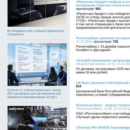
«Ренессанс Кредит» выбран в ка
вкладчикам «Торгово-строитель
902
«Ренессанс Кредит» стал победител
(АСВ) по отбору банков-агентов д
«ТСБ». «Ренессанс Кредит» выпла
в том числе открывшим в банке вкл
предпринимательской деятельности
Во Владивостоке открылся демоцентр
«Гравитон»
РосинтерБанк увеличил доходно
17.12.2014
720
РосинтерБанк с 15 декабря повыси
Онлайн» и «Доходный».
«АльфаСтрахование» застрахова
АльфаСтрахование, 13:10, 17.12.20
По договору застраховано 1078 па
равна 10 млн рублей.
СБ Банк увеличил собственный 
614
Quorum от «Наносемантики»: новая
Центральный Банк Российской Феде
ИИ-платформа для автоматической
измененных условий субординирован
обработки корпоративных встреч
Россельхозбанк - лауреат преми
"Россельхозбанк", 11:58, 17.12.2014
ОАО «Россельхозбанк» стал побед
«Лучшая сделка первичного размещ
«Эксперт РА» (RAEX) подтвержд