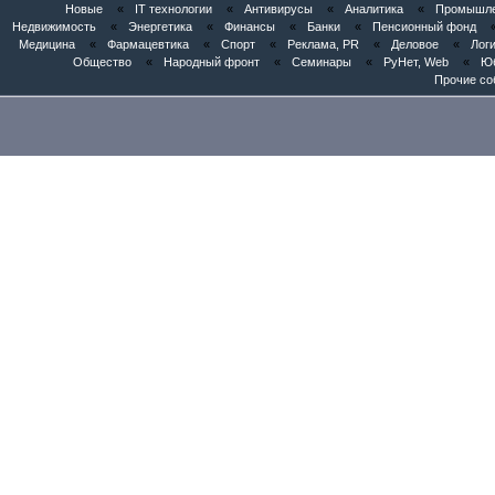
Новые
«
IT технологии
«
Антивирусы
«
Аналитика
«
Промышлен
Недвижимость
«
Энергетика
«
Финансы
«
Банки
«
Пенсионный фонд
Медицина
«
Фармацевтика
«
Спорт
«
Реклама, PR
«
Деловое
«
Логи
Общество
«
Народный фронт
«
Семинары
«
РуНет, Web
«
Юб
Прочие со