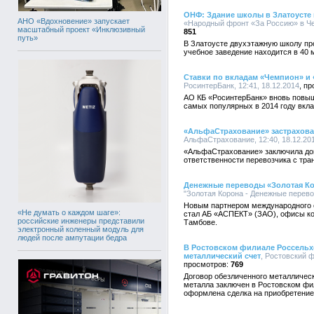
ОНФ: Здание школы в Златоусте 
АНО «Вдохновение» запускает
«Народный фронт «За Россию» в Чел
масштабный проект «Инклюзивный
851
путь»
В Златоусте двухэтажную школу пр
учебное заведение находится в 40 
Ставки по вкладам «Чемпион» и
РосинтерБанк, 12:41, 18.12.2014
АО КБ «РосинтерБанк» вновь повыш
самых популярных в 2014 году вкл
«АльфаСтрахование» застрахова
АльфаСтрахование, 12:40, 18.12.20
«АльфаСтрахование» заключила дог
ответственности перевозчика с тр
Денежные переводы «Золотая Ко
"Золотая Корона - Денежные перевод
Новым партнером международного 
«Не думать о каждом шаге»:
стал АБ «АСПЕКТ» (ЗАО), офисы ко
российские инженеры представили
Тамбове.
электронный коленный модуль для
людей после ампутации бедра
В Ростовском филиале Россельх
металлический счет
, Ростовский ф
769
Договор обезличенного металличес
металла заключен в Ростовском фи
оформлена сделка на приобретение 