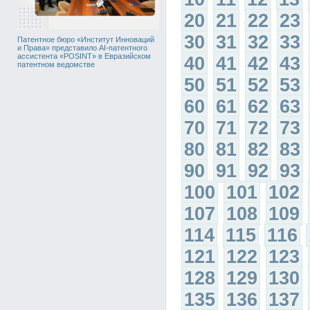
20
21
22
23
30
31
32
33
Патентное бюро «Институт Инноваций
и Права» представило AI-патентного
ассистента «POSINT» в Евразийском
40
41
42
43
патентном ведомстве
50
51
52
53
60
61
62
63
70
71
72
73
80
81
82
83
90
91
92
93
100
101
102
107
108
109
114
115
116
121
122
123
128
129
130
135
136
137