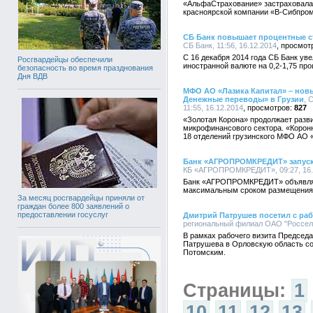
«АльфаСтрахование» застраховала
красноярской компании «В-Сибпром
СБ Банк повышает процентные с
СБ Банк, 11:56, 16.12.2014
С 16 декабря 2014 года СБ Банк ув
Росгвардейцы обеспечили
иностранной валюте на 0,2-1,75 про
безопасность во время празднования
Дня ВДВ
МФО АО «Лазика Капитал» – новы
Денежные переводы» в Грузии
, 
11:55, 16.12.2014
827
«Золотая Корона» продолжает разв
микрофинансового сектора. «Корон
18 отделений грузинского МФО АО «
Банк «АГРОПРОМКРЕДИТ» запуск
КБ «АГРОПРОМКРЕДИТ», 09:27, 16.
Банк «АГРОПРОМКРЕДИТ» объявляет
максимальным сроком размещения 1
За месяц росгвардейцы приняли от
граждан более 800 заявлений о
предоставлении госуслуг
Дмитрий Патрушев посетил с ра
региональный филиал ОАО "Россельх
В рамках рабочего визита Председ
Патрушева в Орловскую область со
Потомским.
Страницы:
1
10
11
12
13