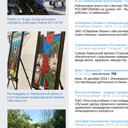
А со стабильным прогнозом»
, Р
Рейтинговое агентство «Эксперт РА
РОСАВТОБАНКа на уровне «А» - Выс
рейтингу «стабильный».
Robort от 3Logic Group расширил
портфель роботами Unitree A2 и A2-W
«Сбербанк Лизинг» профинансир
«Сбербанк Лизинг», 00:54, 17.12.201
ЗАО «Сбербанк Лизинг» обеспечив
ответственных лизингополучателей
Страховая компания «Согласие»
Страховая компания "Согласие", 00:
Северо-Кавказский филиал Страхов
обязательного страхования граждан
вреда жизни, здоровью, имуществу
Банк «Хрещатик»: инновационно
17.12.2014
759
Киев, 16 декабря 2014 г. Инноваци
составляющая деятельности банка
Россельхозбанк - лауреат преми
Росгвардеец из Запорожской области
"Россельхозбанк", 00:40, 17.12.2014
стал призером международной премии
«Мы вместе»
ОАО «Россельхозбанк» стал побед
«Лучшая сделка первичного размещ
церемония награждения номинантов 
облигационного конгресса.
«АльфаСтрахование» застрахова
АльфаСтрахование, 19:47, 16.12.20