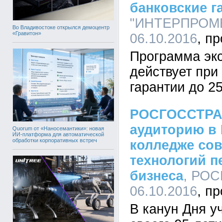
банковские г
"ИНТЕРПРОМБА
Во Владивостоке открылся демоцентр
«Гравитон»
06.10.2016
Программа экс
действует при
гарантии до 2
РОСГОССТРА
аудиторию в
Quorum от «Наносемантики»: новая
ИИ-платформа для автоматической
обработки корпоративных встреч
колледже со
технологий п
бизнеса
, РОС
06.10.2016
В канун Дня у