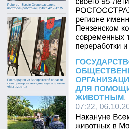
своего 95-лет
Robort от 3Logic Group расширил
РОСГОССТРАХ 
портфель роботами Unitree A2 и A2-W
регионе имен
Пензенском к
современных 
переработки и
ГОСУДАРСТВ
ОБЩЕСТВЕН
ОРГАНИЗАЦ
Росгвардеец из Запорожской области
стал призером международной премии
ДЛЯ ПОМОЩ
«Мы вместе»
ЖИВОТНЫМ
,
07:22, 06.10.2
Накануне Все
животных в Мо