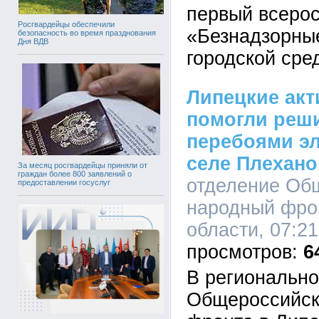
первый всеро
Росгвардейцы обеспечили
«Безнадзорны
безопасность во время празднования
Дня ВДВ
городской сре
Липецкие ак
помогли реш
перебоями эл
селе Плехан
За месяц росгвардейцы приняли от
граждан более 800 заявлений о
отделение Об
предоставлении госуслуг
народный фро
области, 07:21
6
В регионально
Общероссийск