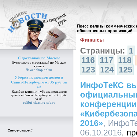
Пресс релизы коммерческих 
Архив пресс-релизов
//
общественных организаций
Финансы
Страницы:
1
С доставкой по Москве
116
117
118
Букет цветов
с доставкой по Москве
купить
123
124
125
flower-shop.online
Уборка подъездов домов в
Санкт-Петербурге от 35 руб. за
ИнфоТеКС вы
м²
Колибри клининг -
уборка подъездов
официальным
домов в Санкт-Петербурге от 35 руб.
за м²
.
конференции
colibri-cleaning-spb.ru
«Кибербезоп
2016»
, ИнфоТе
06.10.2016
Самое-самое
//