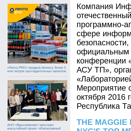
Компания Инф
отечественный
программно-а
сфере информ
безопасности,
официальным 
конференции 
АСУ ТП», орга
«Лента PRO» продала бизнесу более 5
млн литров прохладительных напитков
«Лабораторией
Мероприятие с
октября 2016 г
Республика Та
THE MAGGIE 
АНО «Вдохновение» запускает
масштабный проект «Инклюзивный