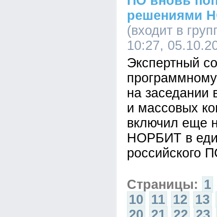
ПО вновь по
решениями 
(входит в гру
10:27, 05.10.2
Экспертный со
программному
на заседании 
и массовых к
включил еще 
НОРБИТ в еди
российского П
Страницы:
1
10
11
12
13
20
21
22
23