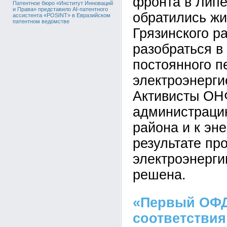
фронта в Липе
Патентное бюро «Институт Инноваций
и Права» представило AI-патентного
обратились жи
ассистента «POSINT» в Евразийском
патентном ведомстве
Грязинского р
разобраться в
постоянного п
электроэнерги
Активисты ОН
администраци
района и к эне
результате пр
электроэнерги
решена.
«Первый ОФД
соответствия