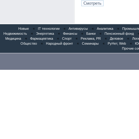
Новые
«
IT технологии
«
Антивирусы
«
Аналитика
«
Промышлен
Недвижимость
«
Энергетика
«
Финансы
«
Банки
«
Пенсионный фонд
Медицина
«
Фармацевтика
«
Спорт
«
Реклама, PR
«
Деловое
«
Логи
Общество
«
Народный фронт
«
Семинары
«
РуНет, Web
«
Юб
Прочие со