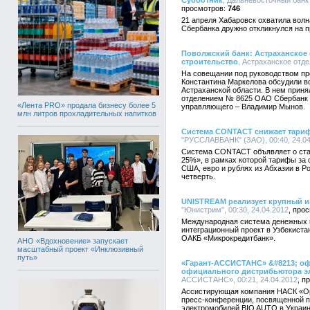
Субботник
, Дальневосточный банк
746
21 апреля Хабаровск охватила волн
Сбербанка дружно откликнулся на п
Поволжский банк: Астраханское
строительство
, Астраханское отде
На совещании под руководством пр
Константина Маркелова обсудили в
Астраханской области. В нем прин
отделением № 8625 ОАО Сбербанк Р
«Лента PRO» продала бизнесу более 5
управляющего – Владимир Мынов.
млн литров прохладительных напитков
Система CONTACT снижает тариф
"РУССЛАВБАНК" (ЗАО), 00:40, 24.04
Система CONTACT объявляет о ста
25%», в рамках которой тарифы за
США, евро и рублях из Абхазии в Р
четверть.
UNISTREAM реализует крупный и
"Юнистрим", 00:30, 24.04.2012
Международная система денежных 
интеграционный проект в Узбекист
ОАКБ «Микрокредитбанк».
АНО «Вдохновение» запускает
масштабный проект «Инклюзивный
путь»
«Гарант-АССИСТАНС» &#8213; о
официального дистрибьютора э
АССИСТАНС», 00:21, 24.04.2012
Ассистирующая компания НАСК «О
пресс-конференции, посвященной п
электромобилей BIO AUTO в Украин