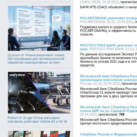
(ОАО), 00:06, 24.04.2012
БАНК ИТБ (ОАО) объявляет о начале
РОСАВТОБАНК укрепляет позиции
РОСАВТОБАНК, 01:22, 22.04.2012
Поддержка малого и среднего бизн
РОСАВТОБАНКа, и эффективность э
отрасли.
РОСГОССТРАХ БАНК увеличил объ
раза
, РОСГОССТРАХ БАНК, 21:22, 2
По данным исследования Эксперт
Quorum от «Наносемантики»: новая
крупнейших банков по величине сс
ИИ-платформа для автоматической
бизнеса по итогам 2011 года и в т
обработки корпоративных встреч
кредитов.
Московский банк Сбербанка Росс
презентацию новостроек компан
России, 21:19, 20.04.2012
Московский банк Сбербанка России
UrbanGroup 21 апреля проведут пр
программ для них в двух Центрах и
Московский банк Сбербанка Росс
новом ЦИК на ул. Садовой-Кудр
20.04.2012
768
Robort от 3Logic Group расширил
Московский банк Сбербанка России
портфель роботами Unitree A2 и A2-W
Центре ипотечного кредитования на
Сбербанк России и Федеральная