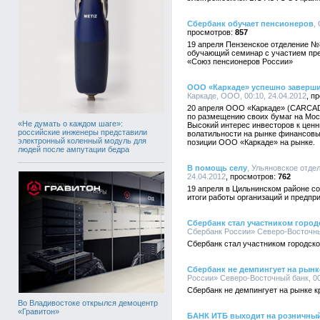
Сбербанк обучает пенсионеров
,
857
19 апреля Пензенское отделение 
обучающий семинар с участием пре
«Союз пенсионеров России»
OOO «Каркаде» успешно заверши
Каркаде, ООО, 00:10, 24.04.2012
20 апреля ООО «Каркаде» (CARCAD
по размещению своих бумаг на Мос
«Не думать о каждом шаге»:
Высокий интерес инвесторов к цен
российские инженеры представили
волатильности на рынке финансовы
электронный коленный модуль для
позиции ООО «Каркаде» на рынке.
людей после ампутации бедра
В помощь селу
, Ульяновское отде
24.04.2012
762
19 апреля в Цильнинском районе с
итоги работы организаций и предпри
Сбербанк стал участником город
Сбербанк России» Северо-Восточный
Сбербанк стал участником городско
Сбербанк не демпингует на рынк
России» Северо-Восточный банк, 00
Сбербанк не демпингует на рынке к
Во Владивостоке открылся демоцентр
«Гравитон»
БАНК ИТБ выходит на розничный