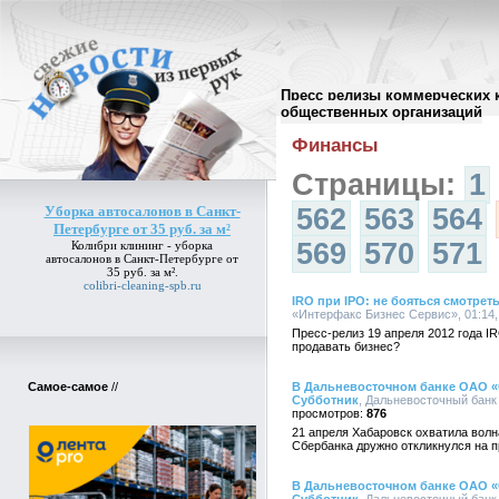
Пресс релизы коммерческих 
Архив пресс-релизов
//
общественных организаций
Финансы
Страницы:
1
Уборка автосалонов в Санкт-
562
563
564
Петербурге от 35 руб. за м²
569
570
571
Колибри клининг -
уборка
автосалонов в Санкт-Петербурге от
35 руб. за м²
.
colibri-cleaning-spb.ru
IRO при IPO: не бояться смотрет
«Интерфакс Бизнес Сервис», 01:14,
Пресс-релиз 19 апреля 2012 года IR
продавать бизнес?
Самое-самое
//
В Дальневосточном банке ОАО «
Субботник
, Дальневосточный банк
876
21 апреля Хабаровск охватила волн
Сбербанка дружно откликнулся на п
В Дальневосточном банке ОАО «