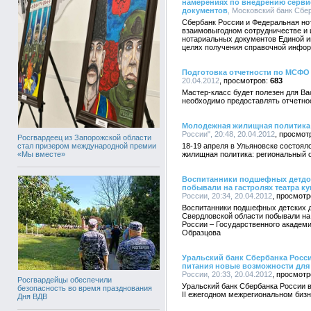
намерениях по внедрению серви
документов
, Московский банк Сбер
Сбербанк России и Федеральная но
взаимовыгодном сотрудничестве и 
нотариальных документов Единой 
целях получения справочной инфо
Подготовка отчетности по МСФО
20.04.2012
683
Мастер-класс будет полезен для Вас
необходимо предоставлять отчетно
Молодежная жилищная политика
России", 20:48, 20.04.2012
Росгвардеец из Запорожской области
стал призером международной премии
18-19 апреля в Ульяновске состоя
«Мы вместе»
жилищная политика: региональный о
Воспитанники подшефных детдо
побывали на гастролях театра к
России, 20:34, 20.04.2012
Воспитанники подшефных детских д
Свердловской области побывали на 
России – Государственного академич
Образцова
Уральский банк Сбербанка Росс
питания новые возможности для 
России, 20:33, 20.04.2012
Росгвардейцы обеспечили
Уральский банк Сбербанка России в
безопасность во время празднования
II ежегодном межрегиональном биз
Дня ВДВ