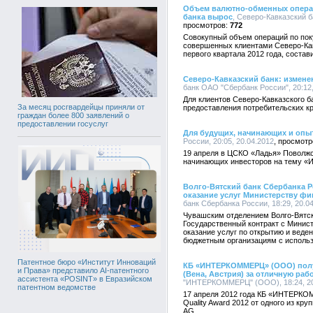
Объем валютно-обменных операц
банка вырос
, Северо-Кавказский б
772
Совокупный объем операций по пок
совершенных клиентами Северо-Кав
первого квартала 2012 года, состав
Северо-Кавказский банк: измен
банк ОАО "Сбербанк России", 20:12,
Для клиентов Северо-Кавказского 
За месяц росгвардейцы приняли от
предоставления потребительских кр
граждан более 800 заявлений о
предоставлении госуслуг
Для будущих, начинающих и опы
России, 20:05, 20.04.2012
19 апреля в ЦСКО «Ладья» Поволжс
начинающих инвесторов на тему «
Волго-Вятский банк Сбербанка Р
оказание услуг Министерству ф
банк Сбербанка России, 18:29, 20.0
Чувашским отделением Волго-Вятск
Государственный контракт с Минис
оказание услуг по открытию и веде
бюджетным организациям с использ
Патентное бюро «Институт Инноваций
КБ «ИНТЕРКОММЕРЦ» (ООО) получил
и Права» представило AI-патентного
(Вена, Австрия) за отличную ра
ассистента «POSINT» в Евразийском
"ИНТЕРКОММЕРЦ" (ООО), 18:24, 20
патентном ведомстве
17 апреля 2012 года КБ «ИНТЕРКО
Quality Award 2012 от одного из круп
AG.