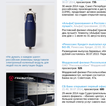
30.07.2014
735
30 июля 2014 года, Санкт-Петербур
российскому производителю и дист
(LVHK), продолжает активно развив
компании: на стадии открытия нахо
«АльфаСтрахование» в Ростове п
лучше!»
, АльфаСтрахование, 22:05,
Ростовский филиал «АльфаСтрахова
два лучше!». Клиенты «АльфаСтрах
или дом с 1 июля по 31 августа мог
«Ренессанс Кредит» выплатил к
БО-05
, Ренессанс Кредит, 22:03, 30
Размещение выпуска биржевых обл
рублей состоялось 30.07.2013. Пери
«Не думать о каждом шаге»:
российские инженеры представили
электронный коленный модуль для
Мордовский филиал Россельхозб
людей после ампутации бедра
ОАО "Россельхозбанк" Мордовский р
926
Мордовский филиал Россельхозбанк
недвижимости», которая состоится 1
Банка на ул. Советская, 47а.
СБ Банк открывает первый офис
21:49, 30.07.2014
680
29 июля 2014 года Судостроительн
нового формата – «Бизнес-центр»,
большое количество клиентов – как 
им полный спектр услуг самого выс