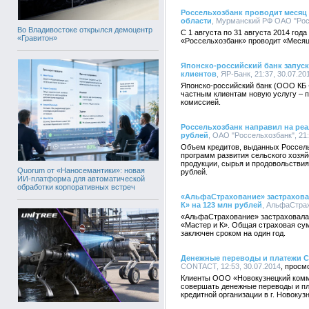
Россельхозбанк проводит месяц
области
, Мурманский РФ ОАО "Росс
Во Владивостоке открылся демоцентр
С 1 августа по 31 августа 2014 г
«Гравитон»
«Россельхозбанк» проводит «Месяц
Японско-российский банк запуск
клиентов
, ЯР-Банк, 21:37, 30.07.20
Японско-российский банк (ООО КБ «
частным клиентам новую услугу – 
комиссией.
Россельхозбанк направил на реа
рублей
, ОАО "Россельхозбанк", 21:
Объем кредитов, выданных Россель
программ развития сельского хозяй
продукции, сырья и продовольствия 2
Quorum от «Наносемантики»: новая
рублей.
ИИ-платформа для автоматической
обработки корпоративных встреч
«АльфаСтрахование» застрахова
К» на 123 млн рублей
, АльфаСтрах
«АльфаСтрахование» застраховала
«Мастер и К». Общая страховая сум
заключен сроком на один год.
Денежные переводы и платежи C
CONTACT, 12:53, 30.07.2014
Клиенты ООО «Новокузнецкий комм
совершать денежные переводы и п
кредитной организации в г. Новокуз