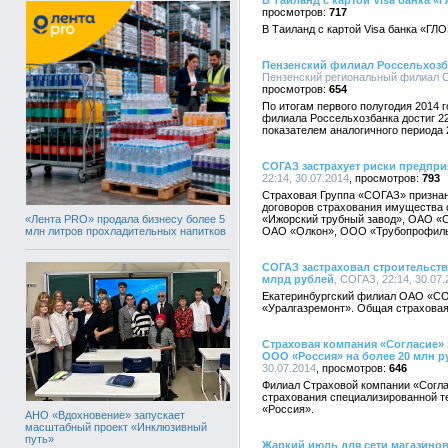
В Таиланд с картой Visa банка 
717
В Таиланд с картой Visa банка «Г
Пензенский филиал Россельхозб
Пензенский региональный филиал ОА
654
По итогам первого полугодия 2014 
филиала Россельхозбанка достиг 2
показателем аналогичного периода 
СОГАЗ застрахует риски предпри
22:14, 30.07.2014
793
Страховая Группа «СОГАЗ» признан
договоров страхования имущества
«Лента PRO» продала бизнесу более 5
«Ижорский трубный завод», ОАО «
млн литров прохладительных напитков
ОАО «Олкон», ООО «Трубопрофиль
СОГАЗ застраховал строительств
млрд рублей
, СОГАЗ, 22:14, 30.07
Екатеринбургский филиал ОАО «СО
«Уралгазремонт». Общая страховая
Страховая компания «Согласие» 
ООО «Россия» на более 20 млн р
30.07.2014
646
Филиал Страховой компании «Согла
страхования специализированной 
«Россия».
АНО «Вдохновение» запускает
масштабный проект «Инклюзивный
путь»
Жаркий июль для сети магазинов