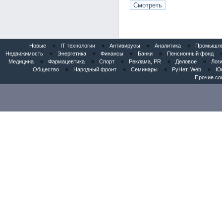
Новые
«
IT технологии
«
Антивирусы
«
Аналитика
«
Промышлен
Недвижимость
«
Энергетика
«
Финансы
«
Банки
«
Пенсионный фонд
Медицина
«
Фармацевтика
«
Спорт
«
Реклама, PR
«
Деловое
«
Логи
Общество
«
Народный фронт
«
Семинары
«
РуНет, Web
«
Юб
Прочие со