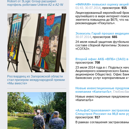
Robort от 3Logic Group расширил
«ФИНАМ» повысил оценку акций
портфель роботами Unitree A2 и A2-W
01:43, 30.07.2014
915
Лицензированный европейский броке
крупнейшего в мире интернет-поиск
эмитента повышена до $675, что на
рекомендации «Покупать».
Эсекиэль Гарай прошел медицин
30.07.2014
665
24 июля новый защитник футбольног
составе сборной Аргентины Эсекиэ
«СОГАЗ».
Второй офис АКБ «ВПБ» (ЗАО) в
708
23 июля 2014 года в г. Подольск н
Акционерного коммерческого Банк
акционерное Общество). Офис Банк
Росгвардеец из Запорожской области
банковских услуг корпоративным и
стал призером международной премии
«Мы вместе»
Новые инвестиционные предлож
компании «КапиталЪ»
, Глобэксбан
Новые инвестиционные предложени
«КапиталЪ»
«АльфаСтрахование» застрахова
Спецстрое России» на 98,8 млн р
917
В рамках соглашения застрахованы 