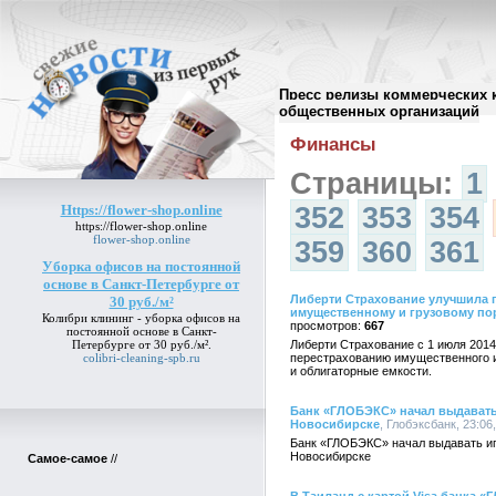
Пресс релизы коммерческих 
Архив пресс-релизов
//
общественных организаций
Финансы
Страницы:
1
Https://flower-shop.online
352
353
354
https://flower-shop.online
flower-shop.online
359
360
361
Уборка офисов на постоянной
основе в Санкт-Петербурге от
Либерти Страхование улучшила 
30 руб./м²
имущественному и грузовому п
Колибри клининг -
уборка офисов на
667
постоянной основе в Санкт-
Петербурге от 30 руб./м²
.
Либерти Страхование с 1 июля 201
colibri-cleaning-spb.ru
перестрахованию имущественного и
и облигаторные емкости.
Банк «ГЛОБЭКС» начал выдавать 
Новосибирске
, Глобэксбанк, 23:06
Банк «ГЛОБЭКС» начал выдавать ип
Новосибирске
Самое-самое
//