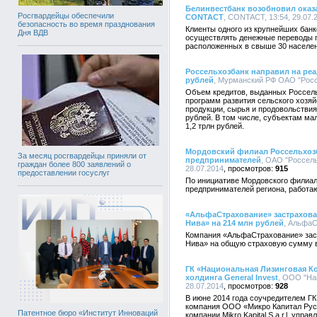
Белинвестбанк возобновил оказа
Росгвардейцы обеспечили
CONTACT
, CONTACT, 13:54, 29.07.
безопасность во время празднования
Клиенты одного из крупнейших бан
Дня ВДВ
осуществлять денежные переводы 
расположенных в свыше 30 населен
Россельхозбанк направил на реа
рублей
, Мурманский РФ ОАО "Россе
Объем кредитов, выданных Россель
программ развития сельского хозяй
продукции, сырья и продовольствия 2
рублей. В том числе, субъектам ма
1,2 трлн рублей.
Мордовский филиал Россельхозб
За месяц росгвардейцы приняли от
предпринимателей
, ОАО "Россель
граждан более 800 заявлений о
28.07.2014
915
предоставлении госуслуг
По инициативе Мордовского филиал
предпринимателей региона, работа
«АльфаСтрахование» застрахова
Нива» на 214 млн рублей
, АльфаС
Компания «АльфаСтрахование» зас
Нива» на общую страховую сумму в
ГК «Национальная Лизинговая К
холдинга General Invest
, ООО "На
28.07.2014
928
В июне 2014 года соучредителем Г
компания ООО «Микро Капитал Русс
Патентное бюро «Институт Инноваций
компании Mikro Kapital S.a.r.l, упр