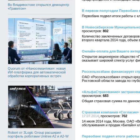
Во Владивостоке открылся демоцентр
«Гравитон»
В первом полугодии Первобанк 
Первобанк подвел итоги работы с к
В Новосибирском Муниципальном
802
Количество заключенных договоров
второго квартала 2014 года, объем
Онлайн-оплата для Вашего интер
Открытое акционерное общество «
оказывает широкий спектр услуг ф
Quorum от «Наносемантики»: новая
Россельхозбанк финансирует ст
ИИ-платформа для автоматической
обработки корпоративных встреч
ОАО «Россельхозбанк» открыл кред
Ростовской области завода по глуб
«АльфаСтрахование» застрахова
683
Общая страховая сумма по данному
Страховая компания «Согласие»
17.07.2014
702
14 июля 2014 года, Москва. ОАО «
обслуживания и продаж «Билайн» к
Robort от 3Logic Group расширил
портфель роботами Unitree A2 и A2-W
Первобанк подвел итоги работы з