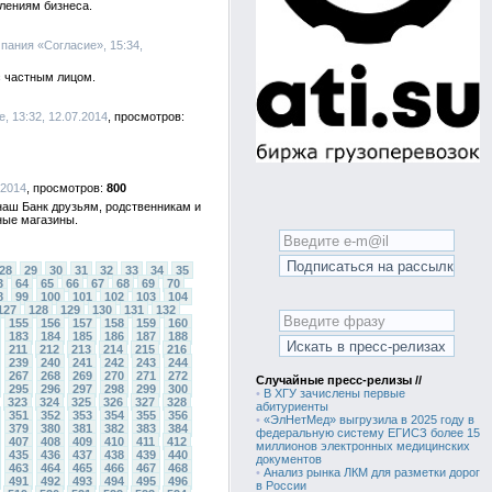
лениям бизнеса.
пания «Согласие», 15:34,
с частным лицом.
, 13:32, 12.07.2014
.2014
800
наш Банк друзьям, родственникам и
ные магазины.
28
29
30
31
32
33
34
35
3
64
65
66
67
68
69
70
8
99
100
101
102
103
104
127
128
129
130
131
132
155
156
157
158
159
160
183
184
185
186
187
188
211
212
213
214
215
216
239
240
241
242
243
244
267
268
269
270
271
272
Случайные пресс-релизы //
295
296
297
298
299
300
•
В ХГУ зачислены первые
323
324
325
326
327
328
абитуриенты
351
352
353
354
355
356
•
«ЭлНетМед» выгрузила в 2025 году в
379
380
381
382
383
384
федеральную систему ЕГИСЗ более 15
407
408
409
410
411
412
миллионов электронных медицинских
435
436
437
438
439
440
документов
463
464
465
466
467
468
•
Анализ рынка ЛКМ для разметки дорог
491
492
493
494
495
496
в России