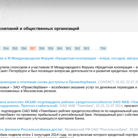
компаний и общественных организаций
354
355
356
357
358
359
360
361
362
363
……
704
е в III Международном Форуме «Кредитная кооперация – вчера, сегодня, завтра
ила спонсором и участником III Международного Форума «Кредитная кооперация – вче
в Санкт-Петербурге и был посвящен вопросам деятельности и развития кредитных потр
реводам и платежам снова доступны в Промсбербанке
, CONTACT, 01:03, 22.07.2
ковья – ЗАО «Промсбербанк» – возобновил оказание услуг по денежным переводам и
положенных в Московском регионе.
овое агентство AK&M» подтвердило рейтинг кредитоспособности ОАО МАБ «Тем
подуровень. Прогноз стабильный.
, ОАО МАБ "Темпбанк", 15:15, 21.07.2014
 подтвердило ОАО МАБ «Темпбанк» рейтинг кредитоспособности по национальной шк
Темпбанк» по-прежнему прибыльный и рентабельный банк. Непрерывный рост собственн
ткий список ежегодно улучшающихся критериев Банка.
о филиала Россельхозбанка достиг
, Мурманский РФ ОАО "Россельхозбанк", 15:10,
нк подвели итоги 1 полугодия 2014 года, по результатам которого кредитный портфел