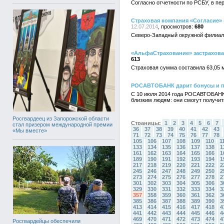
Согласно отчетности по РСБУ, в пе
Страховая компания «Согласие» 
12.07.2014
680
Северо-Западный окружной филиал 
«АльфаСтрахование» застраховал
613
Страховая сумма составила 63,05 
РОСАВТОБАНК дарит бонусы и по
С 10 июля 2014 года РОСАВТОБАНК 
близким людям: они смогут получи
Росгвардеец из Запорожской области
Страницы:
1
2
3
4
5
6
7
стал призером международной премии
36
37
38
39
40
41
42
43
«Мы вместе»
71
72
73
74
75
76
77
78
105
106
107
108
109
110
1
133
134
135
136
137
138
1
161
162
163
164
165
166
1
189
190
191
192
193
194
1
217
218
219
220
221
222
2
245
246
247
248
249
250
2
273
274
275
276
277
278
2
301
302
303
304
305
306
3
329
330
331
332
333
334
3
357
358
359
360
361
362
3
385
386
387
388
389
390
3
413
414
415
416
417
418
4
441
442
443
444
445
446
4
469
470
471
472
473
474
4
Росгвардейцы обеспечили