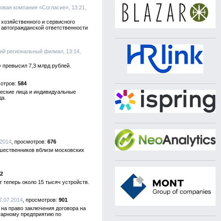
ховая компания «Согласие», 13:21,
хозяйственного и сервисного
 автогражданской ответственности
ий региональный филиал, 13:14,
 превысил 7,3 млрд рублей.
584
ческие лица и индивидуальные
да.
.2014
676
шественников вблизи московских
2
 теперь около 15 тысяч устройств.
7.07.2014
901
на право заключения договора на
тарному предприятию по