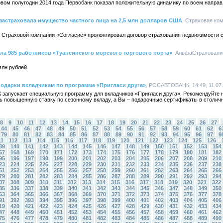
рвом полугодии 2014 года Первобанк показал положительную динамику по всем направ
застраховала имущество частного лица на 2,5 млн долларов США
, Страховая ком
Страховой компании «Согласие» пролонгировал договор страхования недвижимости 
а 985 работников «Туапсинского морского торгового порта»
, АльфаСтрахование
млн рублей.
дарки вкладчикам по программе «Пригласи друга»
, РОСАВТОБАНК, 14:49, 11.07
запускает специальную программу для вкладчиков «Пригласи друга». Рекомендуйте 
ть повышенную ставку по сезонному вкладу, а Вы – подарочные сертификаты в столич
8
9
10
11
12
13
14
15
16
17
18
19
20
21
22
23
24
25
26
27
44
45
46
47
48
49
50
51
52
53
54
55
56
57
58
59
60
61
62
6
79
80
81
82
83
84
85
86
87
88
89
90
91
92
93
94
95
96
97
9
11
112
113
114
115
116
117
118
119
120
121
122
123
124
125
126
39
140
141
142
143
144
145
146
147
148
149
150
151
152
153
154
67
168
169
170
171
172
173
174
175
176
177
178
179
180
181
182
95
196
197
198
199
200
201
202
203
204
205
206
207
208
209
210
23
224
225
226
227
228
229
230
231
232
233
234
235
236
237
238
51
252
253
254
255
256
257
258
259
260
261
262
263
264
265
266
79
280
281
282
283
284
285
286
287
288
289
290
291
292
293
294
07
308
309
310
311
312
313
314
315
316
317
318
319
320
321
322
35
336
337
338
339
340
341
342
343
344
345
346
347
348
349
350
63
364
365
366
367
368
369
370
371
372
373
374
375
376
377
378
91
392
393
394
395
396
397
398
399
400
401
402
403
404
405
406
19
420
421
422
423
424
425
426
427
428
429
430
431
432
433
434
47
448
449
450
451
452
453
454
455
456
457
458
459
460
461
462
75
476
477
478
479
480
481
482
483
484
485
486
487
488
489
490