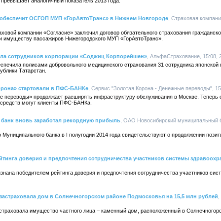
% превышает аналогичный показатель 2013 года.
 обеспечит ОСГОП МУП «ГорАвтоТранс» в Нижнем Новгороде
, Страховая компани
ховой компании «Согласие» заключил договор обязательного страхования гражданско
 и имуществу пассажиров Нижегородского МУП «ГорАвтоТранс».
ала сотрудников корпорации «Соджиц Корпорейшен»
, АльфаСтрахование, 15:08, 
печила полисами добровольного медицинского страхования 31 сотрудника японской
ублики Татарстан.
рона» стартовали в ПФС-БАНКе
, Сервис "Золотая Корона - Денежные переводы", 15:
е переводы» продолжает расширять инфраструктуру обслуживания в Москве. Теперь 
 средств могут клиенты ПФС-БАНКа.
банк вновь заработал рекордную прибыль
, ОАО Новосибирский муниципальный ба
 Муниципального банка в I полугодии 2014 года свидетельствуют о продолжении пози
йтинга доверия и предпочтения сотрудничества участников системы здравоохр
нана победителем рейтинга доверия и предпочтения сотрудничества участников сис
застраховала дом в Солнечногорском районе Подмосковья на 15,5 млн рублей
,
страховала имущество частного лица – каменный дом, расположенный в Солнечногорс