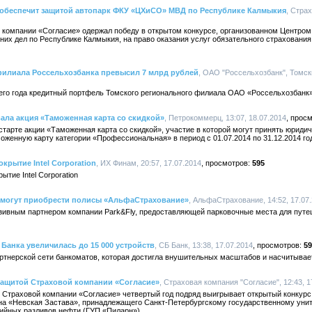
 обеспечит защитой автопарк ФКУ «ЦХиСО» МВД по Республике Калмыкия
, Стра
компании «Согласие» одержал победу в открытом конкурсе, организованном Центром 
их дел по Республике Калмыкия, на право оказания услуг обязательного страхования
илиала Россельхозбанка превысил 7 млрд рублей
, ОАО "Россельхозбанк", Томск
щего года кредитный портфель Томского регионального филиала ОАО «Россельхозбанк»
ала акция «Таможенная карта со скидкой»
, Петрокоммерц, 13:07, 18.07.2014
тарте акции «Таможенная карта со скидкой», участие в которой могут принять юриди
енную карту категории «Профессиональная» в период с 01.07.2014 по 31.12.2014 го
рытие Intel Corporation
, ИХ Финам, 20:57, 17.07.2014
595
тие Intel Corporation
 смогут приобрести полисы «АльфаСтрахование»
, АльфаСтрахование, 14:52, 17.07
ивным партнером компании Park&Fly, предоставляющей парковочные места для путе
Банка увеличилась до 15 000 устройств
, СБ Банк, 13:38, 17.07.2014
59
тнерской сети банкоматов, которая достигла внушительных масштабов и насчитывает
защитой Страховой компании «Согласие»
, Страховая компания "Согласие", 12:43, 1
Страховой компании «Согласие» четвертый год подряд выигрывает открытый конкурс 
дна «Невская Застава», принадлежащего Санкт-Петербургскому государственному уни
ийных разливов нефти (ГУП «Пиларн»).