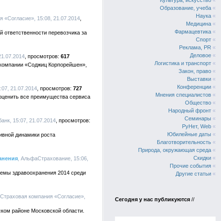
Культура, искусство
«
Образование, учеба
«
Наука
«
я «Согласие», 15:08, 21.07.2014
Медицина
«
Фармацевтика
«
й ответственности перевозчика за
Спорт
«
Реклама, PR
«
Деловое
«
21.07.2014
617
Логистика и транспорт
«
 компании «Соджиц Корпорейшен»,
Закон, право
«
Выставки
«
Конференции
«
07, 21.07.2014
727
Мнения специалистов
«
оценить все преимущества сервиса
Общество
«
Народный фронт
«
Семинары
«
нк, 15:07, 21.07.2014
РуНет, Web
«
Юбилейные даты
«
тивной динамики роста
Благотворительность
«
Природа, окружающая среда
«
Скидки
«
анения
, АльфаСтрахование, 15:06,
Прочие события
«
темы здравоохранения 2014 среди
Другие статьи
«
 Страховая компания «Согласие»,
Сегодня у нас публикуются
//
ком районе Московской области.