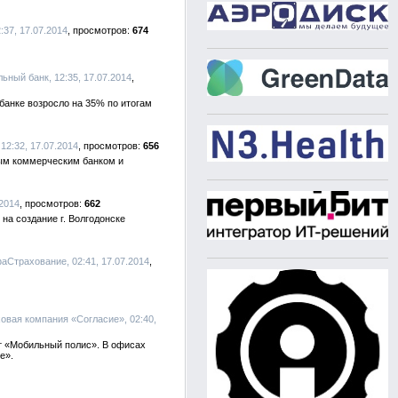
:37, 17.07.2014
674
ный банк, 12:35, 17.07.2014
анке возросло на 35% по итогам
2:32, 17.07.2014
656
ым коммерческим банком и
.2014
662
а создание г. Волгодонске
фаСтрахование, 02:41, 17.07.2014
ховая компания «Согласие», 02:40,
т «Мобильный полис». В офисах
е».