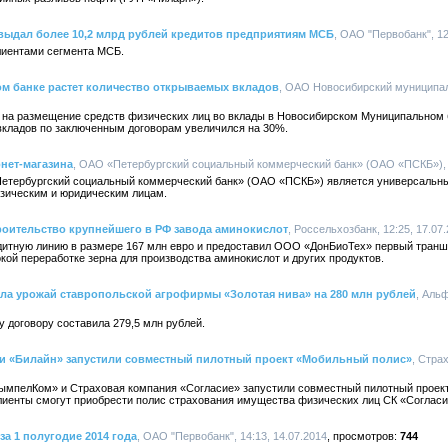
выдал более 10,2 млрд рублей кредитов предприятиям МСБ
, ОАО "Первобанк", 12
лиентами сегмента МСБ.
 банке растет количество открываемых вкладов
, ОАО Новосибирский муниципаль
 на размещение средств физических лиц во вклады в Новосибирском Муниципальном б
 вкладов по заключенным договорам увеличился на 30%.
нет-магазина
, ОАО «Петербургский социальный коммерческий банк» (ОАО «ПСКБ»), 1
Петербургский социальный коммерческий банк» (ОАО «ПСКБ») является универсальн
изическим и юридическим лицам.
роительство крупнейшего в РФ завода аминокислот
, Россельхозбанк, 12:25, 17.07
итную линию в размере 167 млн евро и предоставил ООО «ДонБиоТех» первый транш н
окой переработке зерна для производства аминокислот и других продуктов.
ла урожай ставропольской агрофирмы «Золотая нива» на 280 млн рублей
, Аль
 договору составила 279,5 млн рублей.
 и «Билайн» запустили совместный пилотный проект «Мобильный полис»
, Стра
ВымпелКом» и Страховая компания «Согласие» запустили совместный пилотный проек
лиенты смогут приобрести полис страхования имущества физических лиц СК «Согласи
а 1 полугодие 2014 года
, ОАО "Первобанк", 14:13, 14.07.2014
744