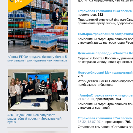
достиг 7,3 млрд рублей, что на 10 
Страховая компания «Согласие»
632
Приволжский окружной филиал Стра
причинение вреда жизни, здоровью
«АльфаСтрахование» застрахов
Компания «АльфаСтрахование» обес
строящей завод на территории Респ
Денежные переводы «Золотая Ко
«Лента PRO» продала бизнесу более 5
Сервис «Золотая Корона – Денежны
млн литров прохладительных напитков
по отправке и получению денежных
Новосибирский Муниципальный 
709
Итоги деятельности Новосибирского
прибыльности бизнеса.
«АльфаСтрахование» – лидер ре
21.07.2014
753
Компания «АльфаСтрахование» приз
страховых компаний.
АНО «Вдохновение» запускает
Страховая компания «Согласие» 
масштабный проект «Инклюзивный
13:32, 18.07.2014
703
путь»
Страховая компания «Согласие» за