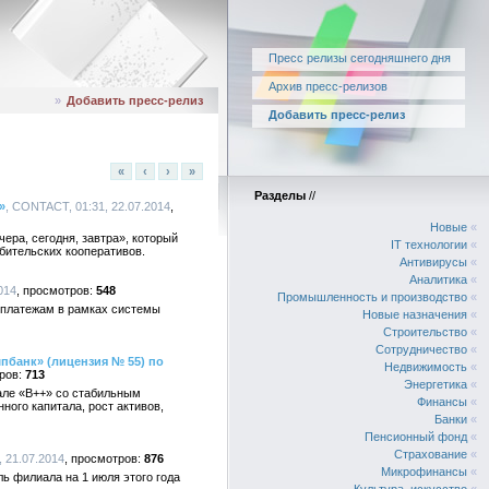
Пресс релизы сегодняшнего дня
Архив пресс-релизов
»
Добавить пресс-релиз
Добавить пресс-релиз
«
‹
›
»
Разделы
//
»
, CONTACT, 01:31, 22.07.2014
Новые
«
ра, сегодня, завтра», который
IT технологии
«
ебительских кооперативов.
Антивирусы
«
Аналитика
«
014
548
Промышленность и производство
«
 платежам в рамках системы
Новые назначения
«
Строительство
«
Сотрудничество
«
пбанк» (лицензия № 55) по
Недвижимость
«
713
Энергетика
«
але «В++» со стабильным
Финансы
«
ого капитала, рост активов,
Банки
«
Пенсионный фонд
«
Страхование
«
 21.07.2014
876
Микрофинансы
«
ь филиала на 1 июля этого года