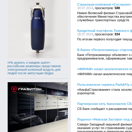
Страховая компания «Согласие»
18.07.2014
588
Нижне-Волжский филиал Страховой 
обеспечения Министерства внутренн
служебных транспортных средств.
Кредитный портфель Томского ф
18.07.2014
934
По итогам первого полугодия теку
В Банке «Петрокоммерц» стартов
Банк «Петрокоммерц» объявляет о с
предприниматели, оформившие тамож
«Не думать о каждом шаге»:
российские инженеры представили
«ФИНАМ» начал аналитическое пок
электронный коленный модуль для
людей после ампутации бедра
«ФИНАМ» начал аналитическое покры
Пользователи сервиса Park&Fly
«АльфаСтрахование» стала эксклюз
аэропортов.
Партнерская сеть банкоматов СБ 
СБ Банк сообщает о расширении пар
Ледокол «Невская Застава» под 
Северо-Западный окружной филиал 
оказание услуг по страхованию су
предупреждению и ликвидации авар