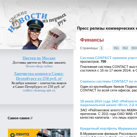
Пресс релизы коммерческих 
Архив пресс-релизов
//
Финансы
Страницы:
1
……
351
352
353
Цветов по Москве
Система CONTACT приняла участи
700
Доставка
цветов по Москве
заказать
flower-shop.online
Платежная система CONTACT выступ
состоялся с 16 по 17 июля 2014г. 
Химчистка ковров в Санкт-
Петербурге от 250 руб. м²
Сервисы системы CONTACT по пе
Колибри клининг -
химчистка ковров
в Санкт-Петербурге от 250 руб. м²
.
Один из крупнейших банков Подмос
colibri-cleaning-spb.ru
CONTACT по всей сети офисов, рас
18 июля 2014 года ЗАО «Рейтинг
национальной шкале «B++», 2-й 
ЗАО «Рейтинговое агентство АК&M»
прогнозом. С 2011 года ОАО МАБ «
качество капитала - это лишь коро
Самое-самое
//
Кредитный портфель Мурманског
В Мурманском филиале Россельхозба