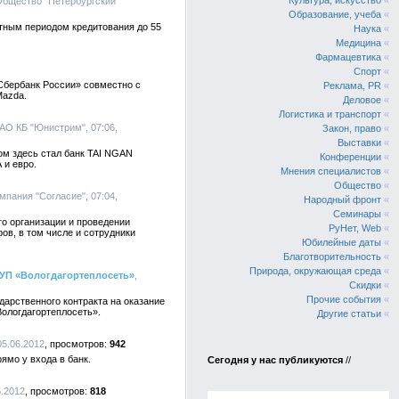
Культура, искусство
«
Общество "Петербургский
Образование, учеба
«
отным периодом кредитования до 55
Наука
«
Медицина
«
Фармацевтика
«
Спорт
«
Сбербанк России» совместно с
Реклама, PR
«
Mazda.
Деловое
«
Логистика и транспорт
«
ОАО КБ "Юнистрим", 07:06,
Закон, право
«
Выставки
«
м здесь стал банк TAI NGAN
Конференции
«
 и евро.
Мнения специалистов
«
Общество
«
мпания "Согласие", 07:04,
Народный фронт
«
Семинары
«
го организации и проведении
РуНет, Web
«
ов, в том числе и сотрудники
Юбилейные даты
«
Благотворительность
«
Природа, окружающая среда
«
МУП «Вологдагортеплосеть»
,
Скидки
«
Прочие события
«
арственного контракта на оказание
ологдагортеплосеть».
Другие статьи
«
05.06.2012
942
ямо у входа в банк.
Сегодня у нас публикуются
//
6.2012
818