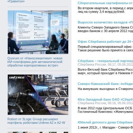
«Гравитон»
Сберегательные сертификаты от
Во втором квартале, в период с а
лиц на сумму 3,4 млрд рублей.
Выросло количество вкладов «П
Клиенты Северо-Западного банка Сб
введен банком с 30 апреля 2012 год
Офис Сбербанка работает до 24 
Первый специализированный офис пр
Такое решение было принято в свя
Quorum от «Наносемантики»: новая
Сбербанк – генеральный партнер
ИИ-платформа для автоматической
Сбербанка России, 06:17, 05.06.201
обработки корпоративных встреч
Волго-Вятский банк Сбербанка Росс
мир», который проходит в Нижнем Н
Северо-Кавказский банк: побед
На минувших выходных в Ставропол
Юго-Западный банк ОАО «Сбербан
Сбербанка России, 06:16, 05.06.201
В мае 2012 года Центральным ОСБ 
Гостиничный Комплекс «Жемчужина»
Robort от 3Logic Group расширил
Юбилей детского дома Сбербанк
портфель роботами Unitree A2 и A2-W
1 июня 2012г., г. Магадан - Север