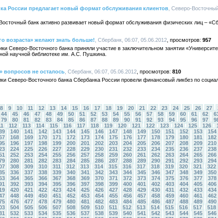
ка России предлагает новый формат обслуживания клиентов
, Северо-Восточный
ро-Восточный банк активно развивает новый формат обслуживания физических лиц – «С
го возраста» желают знать больше!
, Сбербанк, 06:07, 05.06.2012
957
дники Северо-Восточного банка приняли участие в заключительном занятии «Университе
ой научной библиотеке им. А.С. Пушкина.
» вопросов не осталось
, Сбербанк, 06:07, 05.06.2012
810
удники Северо-Восточного банка Сбербанка России провели финансовый ликбез по соци
8
9
10
11
12
13
14
15
16
17
18
19
20
21
22
23
24
25
26
27
44
45
46
47
48
49
50
51
52
53
54
55
56
57
58
59
60
61
62
6
79
80
81
82
83
84
85
86
87
88
89
90
91
92
93
94
95
96
97
9
11
112
113
114
115
116
117
118
119
120
121
122
123
124
125
126
39
140
141
142
143
144
145
146
147
148
149
150
151
152
153
154
67
168
169
170
171
172
173
174
175
176
177
178
179
180
181
182
95
196
197
198
199
200
201
202
203
204
205
206
207
208
209
210
23
224
225
226
227
228
229
230
231
232
233
234
235
236
237
238
51
252
253
254
255
256
257
258
259
260
261
262
263
264
265
266
79
280
281
282
283
284
285
286
287
288
289
290
291
292
293
294
07
308
309
310
311
312
313
314
315
316
317
318
319
320
321
322
35
336
337
338
339
340
341
342
343
344
345
346
347
348
349
350
63
364
365
366
367
368
369
370
371
372
373
374
375
376
377
378
91
392
393
394
395
396
397
398
399
400
401
402
403
404
405
406
19
420
421
422
423
424
425
426
427
428
429
430
431
432
433
434
47
448
449
450
451
452
453
454
455
456
457
458
459
460
461
462
75
476
477
478
479
480
481
482
483
484
485
486
487
488
489
490
03
504
505
506
507
508
509
510
511
512
513
514
515
516
517
518
31
532
533
534
535
536
537
538
539
540
541
542
543
544
545
546