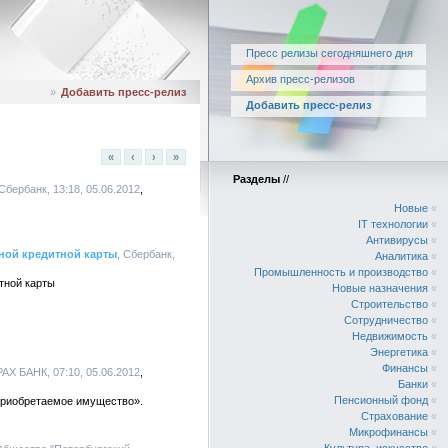
Пресс релизы сегодняшнего дня
Архив пресс-релизов
»
Добавить пресс-релиз
Добавить пресс-релиз
«
‹
›
»
Разделы
//
 Сбербанк, 13:18, 05.06.2012
Новые
«
IT технологии
«
Антивирусы
«
ной кредитной карты
, Сбербанк,
Аналитика
«
Промышленность и производство
«
тной карты
Новые назначения
«
Строительство
«
Сотрудничество
«
Недвижимость
«
Энергетика
«
Финансы
«
Х БАНК, 07:10, 05.06.2012
Банки
«
Пенсионный фонд
«
приобретаемое имущество».
Страхование
«
Микрофинансы
«