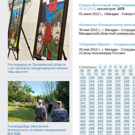
Северо-Восточный банк Сбербан
05.06.2012
1075
01 июня 2012 г., г.Магадан - Севе
Активисты «Университета третье
30 мая 2012 г., г. Магадан – Сотру
Магаданской областной универсальн
«Сбербанк Maestro – Социальная
26 мая 2012 г., г. Магадан - Сотр
«Союза пенсионеров России».
Росгвардеец из Запорожской области
Страницы:
1
2
3
4
5
6
7
стал призером международной премии
36
37
38
39
40
41
42
43
«Мы вместе»
71
72
73
74
75
76
77
78
105
106
107
108
109
110
1
133
134
135
136
137
138
1
161
162
163
164
165
166
1
189
190
191
192
193
194
1
217
218
219
220
221
222
2
245
246
247
248
249
250
2
273
274
275
276
277
278
2
301
302
303
304
305
306
3
329
330
331
332
333
334
3
357
358
359
360
361
362
3
385
386
387
388
389
390
3
413
414
415
416
417
418
4
441
442
443
444
445
446
4
469
470
471
472
473
474
4
Росгвардейцы обеспечили
497
498
499
500
501
502
5
безопасность во время празднования
525
526
527
528
529
530
5
Дня ВДВ