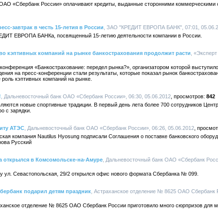
 ОАО «Сбербанк России» оплачивают кредиты, выданные сторонними коммерческими о
с-завтрак в честь 15-летия в России
, ЗАО "КРЕДИТ ЕВРОПА БАНК", 07:01, 05.06.
РЕДИТ ЕВРОПА БАНКа, посвященный 15-летию деятельности компании в России.
ство кэптивных компаний на рынке банкострахования продолжит расти
, «Эксперт
-конференция «Банкострахование: передел рынка?», организатором которой выступило
ния на пресс-конференции стали результаты, которые показал рынок банкостраховани
е роль кэптивных компаний на рынке.
!
, Дальневосточный банк ОАО «Сбербанк России», 06:30, 05.06.2012
842
ляются новые спортивные традиции. В первый день лета более 700 сотрудников Цент
о с зарядки.
иту АТЭС
, Дальневосточный банк ОАО «Сбербанк России», 06:26, 05.06.2012
ская компания Nautilus Hyosung подписали Соглашения о поставке банковского обору
рова Русский
 открылся в Комсомольске-на-Амуре
, Дальневосточный банк ОАО «Сбербанк Росси
у ул. Севастопольская, 29/2 открылся офис нового формата Сбербанка № 099.
Сбербанк подарил детям праздник
, Астраханское отделение № 8625 ОАО Сбербанк Ро
раханское отделение № 8625 ОАО Сбербанк России приготовило много сюрпризов для 