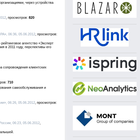
рганизациями, через устройства
2012
820
 РА», 06:36, 05.06.2012
 рейтинговое агентство «Эксперт
я в 2011 году, перспективы его
ра сопровождения клиентских
710
дования самообслуживания и
и», 06:26, 05.06.2012
ссии, 06:23, 05.06.2012
малышей.