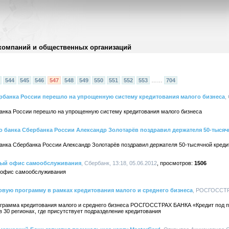
компаний и общественных организаций
544
545
546
547
548
549
550
551
552
553
……
704
рбанка России перешло на упрощенную систему кредитования малого бизнеса
,
анка России перешло на упрощенную систему кредитования малого бизнеса
о банка Сбербанка России Александр Золотарёв поздравил держателя 50-тысяч
анка Сбербанка России Александр Золотарёв поздравил держателя 50-тысячной креди
вый офис самообслуживания
, Сбербанк, 13:18, 05.06.2012
1506
й офис самообслуживания
вую программу в рамках кредитования малого и среднего бизнеса
, РОСГОССТРА
рограмма кредитования малого и среднего бизнеса РОСГОССТРАХ БАНКА «Кредит под 
 30 регионах, где присутствует подразделение кредитования