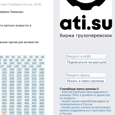
 банк Сбербанка России, 06:08,
бербанк Премьер».
та третьего возраста» в
альным картам для активистов
28
29
30
31
32
33
34
35
3
64
65
66
67
68
69
70
8
99
100
101
102
103
104
127
128
129
130
131
132
155
156
157
158
159
160
183
184
185
186
187
188
211
212
213
214
215
216
239
240
241
242
243
244
267
268
269
270
271
272
295
296
297
298
299
300
323
324
325
326
327
328
Случайные пресс-релизы //
351
352
353
354
355
356
•
Алексей Ермошин присоединился к
379
380
381
382
383
384
команде ITKey в должности директора
407
408
409
410
411
412
по продукту
435
436
437
438
439
440
•
Анализ рынка панелей фасадных из
463
464
465
466
467
468
полипропилена в России
491
492
493
494
495
496
•
Анализ рынка элементов вентиляции
519
520
521
522
523
524
кровли (подкровельного пространства)
547
548
549
550
551
552
в России