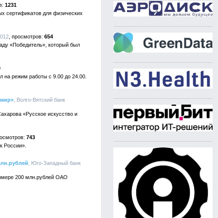
1231
ных сертификатов для физических
2012
654
ладу «Победитель», который был
0
 на режим работы с 9.00 до 24.00.
 мир»
, Волго-Вятский банк
Сахарова «Русское искусство и
743
к России».
млн.рублей
, Юго-Западный банк
змере 200 млн.рублей ОАО