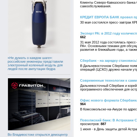
Клиенты Северо-Кавказского банка
самообслуживания.
КРЕДИТ ЕВРОПА БАНК провел прес
30 мая состоялся пресс-завтрак К
Эксперт РА: в 2012 году количе
662
31 мая 2012 года состоялась пресс
РА». Основными темами для обсужде
развития в ближайшие годы, а такж
«Не думать о каждом шаге»:
Сбербанк - на зарядку становись
российские инженеры представили
электронный коленный модуль для
В Дальневосточном Сбербанке появ
людей после ампутации бедра
операций (ЦСКО) дружно начали утр
Современные технологии к самм
Дальневосточный Сбербанк и корей
программного обеспечения для ост
Офис нового формата Сбербанка
964
В Комсомольске-на-Амуре по адрес
Поволжский банк: В Астрахани 
887
1 июня - в День защиты детей Аст
Во Владивостоке открылся демоцентр