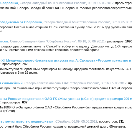
 Сбербанка
, Северо-Западный банк "Сбербанка России", 06:19, 05.06.2012
преля по май, Северо-Западный банк ОАО «Сбербанк России» реализовал сберегатель
обедитель» от Сбербанка
, Северо-Западный банк "Сбербанка России", 06:19, 05.06.
ербанка России в мае открыли 12 759 счетов на сумму свыше 2,8 млрд рублей по вк
а.
часов
, Северо-Западный банк "Сбербанка России", 06:18, 05.06.2012
109
одажи драгоценных монет в Санкт-Петербурге по адресу: Думская ул., д. 1-3 перешел
зи с многочисленными пожеланиями клиентов-посетителей офиса.
 XII Международного фестиваля искусств им. А. Сахарова «Русское искусство и
2
782
ии выступил генеральным партнером XII Международного фестиваль искусств им. А. 
овгороде с 3 по 16 июня.
ит сильнейший
, Северо-Кавказский банк ОАО "Сбербанк России", 06:16, 05.06.2012
е прошли финальные игры летнего турнира Северо-Кавказского банка ОАО «Сбербан
ка России» предоставил ОАО ГК «Жемчужина» (г.Сочи) кредит в размере 200 
2
637
№1806 Юго-Западного банка ОАО «Сбербанка России» был предоставлен кредит в ра
 (г.Сочи).
 встречал вместе с подшефными
, Сбербанк, 06:09, 05.06.2012
711
о-Восточный банк Сбербанка России поздравил подшефный детский дом с 65-летием.