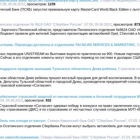
ерческий Банк запустил премиальную карту MasterCard
, Открытое Акционерное 
:08, 05.06.2012
1239
ский Банк (ПСКБ) запустил премиальную карту MasterCard World Black Edition с льг
зенское отделение № 8624 ОАО "Сбербанк России", 07:08, 05.06.2012
873
да Заречного Пензенской области, представители Пензенского отделения №8624 ОАО «
оцман» провели для жителей Заречного презентацию автомобилей Opel, Chevrolet и 
ьетнаме. Переводы доступны в отделениях TAI NGAN SERVICES & MARKETING
, 
ных переводов UNISTREAM во Вьетнаме выросло практически на 900. Новым партнеро
ейчас в его отделениях клиенты могут получить перевод по системе в долларах США
 подарила праздник малышам Тульского областного Дома ребенка
, Страховая ко
ском областном Доме ребенка прошел веселый праздник для детей-воспитанников. В е
в, Депутаты Тульской областной и городской Думы, руководители предприятий-спонсор
Страховой компании «Согласие».
обеспечит страховой защитой от несчастных случаев и болезней сотрудников 
04, 05.06.2012
932
траховой компании «Согласие» одержал победу в конкурсе на право заключения госуд
ому страхованию (ДМС) и по страхованию от несчастных случаев сотрудников МУП «В
биль «не отходя от кассы»
, Северо-Кавказский банк ОАО "Сбербанк России", 07:03, 
-Осетинского отделения Сбербанка России могут выбрать автомобиль для покупки пр
ное самообслуживание
, Северо-Кавказский банк ОАО "Сбербанк России", 07:03, 05.0