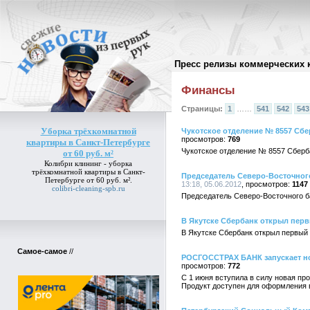
Пресс релизы коммерческих 
Архив пресс-релизов
//
Финансы
Страницы:
1
……
541
542
543
Уборка трёхкомнатной
Чукотское отделение № 8557 Сбе
769
квартиры в Санкт-Петербурге
Чукотское отделение № 8557 Сберб
от 60 руб. м²
Колибри клининг -
уборка
трёхкомнатной квартиры в Санкт-
Председатель Северо-Восточног
Петербурге от 60 руб. м²
.
13:18, 05.06.2012
1147
colibri-cleaning-spb.ru
Председатель Северо-Восточного б
В Якутске Сбербанк открыл пер
В Якутске Сбербанк открыл первы
Самое-самое
//
РОСГОССТРАХ БАНК запускает но
772
С 1 июня вступила в силу новая п
Продукт доступен для оформления в