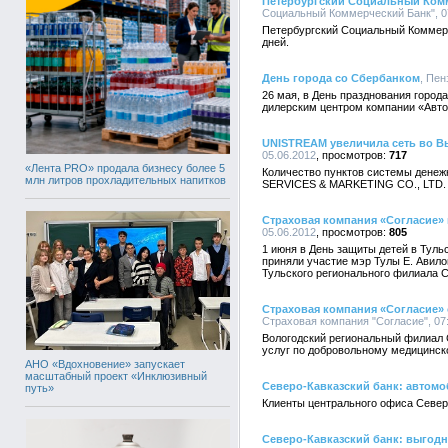
Петербургский Социальный Комм
Социальный Коммерческий Банк", 07
Петербургский Социальный Коммерче
дней.
День города со Сбербанком
, Пен
26 мая, в День празднования горо
дилерским центром компании «АвтоЛ
UNISTREAM увеличила сеть во В
05.06.2012
717
«Лента PRO» продала бизнесу более 5
Количество пунктов системы денеж
млн литров прохладительных напитков
SERVICES & MARKETING CO., LTD. С
Страховая компания «Согласие»
05.06.2012
805
1 июня в День защиты детей в Туль
приняли участие мэр Тулы Е. Авило
Тульского регионального филиала 
Страховая компания «Согласие» 
Страховая компания "Согласие", 07:
Вологодский региональный филиал С
услуг по добровольному медицинск
АНО «Вдохновение» запускает
масштабный проект «Инклюзивный
Северо-Кавказский банк: автомо
путь»
Клиенты центрального офиса Северо
Северо-Кавказский банк: выгод