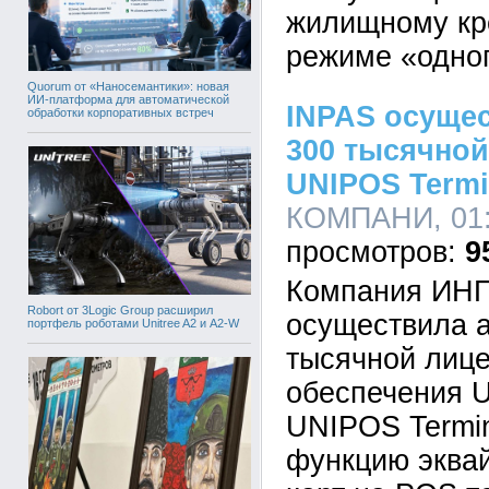
жилищному кр
режиме «одног
Quorum от «Наносемантики»: новая
ИИ-платформа для автоматической
INPAS осуще
обработки корпоративных встреч
300 тысячной
UNIPOS Termi
КОМПАНИ, 01:0
9
Компания ИНП
Robort от 3Logic Group расширил
осуществила 
портфель роботами Unitree A2 и A2-W
тысячной лиц
обеспечения U
UNIPOS Termin
функцию эквай