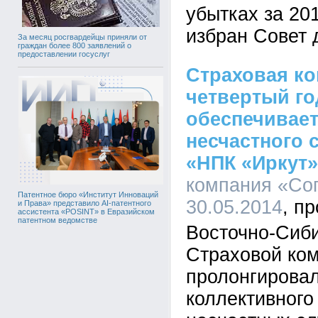
убытках за 201
избран Совет 
За месяц росгвардейцы приняли от
граждан более 800 заявлений о
предоставлении госуслуг
Страховая ко
четвертый го
обеспечивает
несчастного 
«НПК «Иркут»
компания «Сог
Патентное бюро «Институт Инноваций
30.05.2014
и Права» представило AI-патентного
ассистента «POSINT» в Евразийском
патентном ведомстве
Восточно-Сиб
Страховой ко
пролонгировал
коллективного