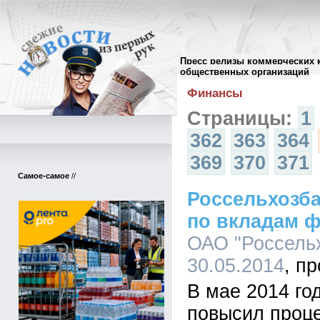
Пресс релизы коммерческих 
Архив пресс-релизов
//
общественных организаций
Финансы
Страницы:
1
362
363
364
369
370
371
Самое-самое
//
Россельхозба
по вкладам ф
ОАО "Россельх
30.05.2014
В мае 2014 го
повысил проце