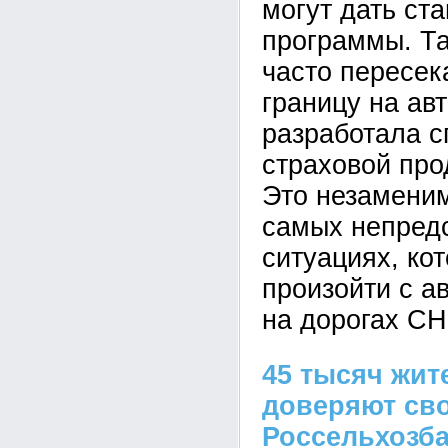
могут дать ст
программы. Та
часто пересе
границу на ав
разработала 
страховой про
Это незамени
самых непред
ситуациях, ко
произойти с а
на дорогах СН
45 тысяч жи
доверяют св
Россельхозб