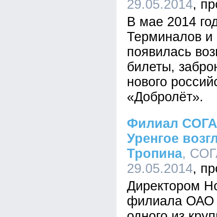
29.05.2014
В мае 2014 го
Терминалов и 
появилась воз
билеты, забро
нового россий
«Добролёт».
Филиал СОГА
Уренгое возг
Тропина
, СОГ
29.05.2014
Директором Но
филиала ОАО 
одного из кру