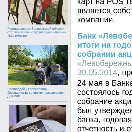
карт на POS т
является собс
компании.
Росгвардеец из Запорожской области
стал призером международной премии
Банк «Левоб
«Мы вместе»
итоги на год
собрании ак
«Левобережный
30.05.2014
24 мая в Бан
Росгвардейцы обеспечили
состоялось го
безопасность во время празднования
Дня ВДВ
собрание акци
был утвержден
банка, годова
отчетность и о