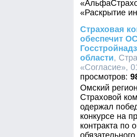
«АльфаСтрахо
«Раскрытие и
Страховая ко
обеспечит О
Госстройнад
области
, Стр
«Согласие», 01
9
Омский регио
Страховой ко
одержал побед
конкурсе на п
контракта по 
обязательного