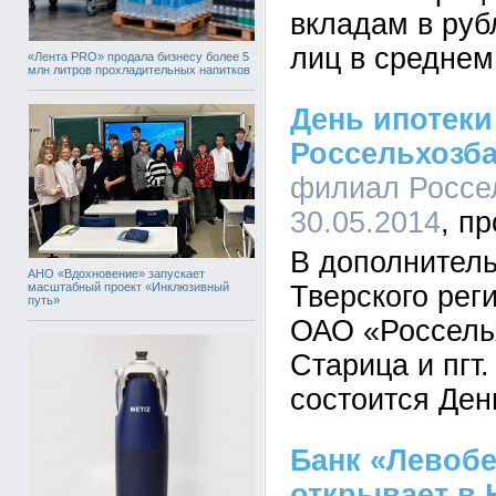
вкладам в руб
лиц в среднем 
«Лента PRO» продала бизнесу более 5
млн литров прохладительных напитков
День ипотеки
Россельхозб
филиал Россел
30.05.2014
В дополнител
АНО «Вдохновение» запускает
масштабный проект «Инклюзивный
Тверского рег
путь»
ОАО «Россельх
Старица и пгт.
состоится Ден
Банк «Левоб
открывает в 