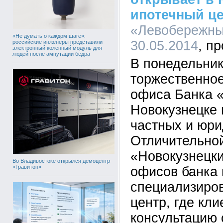
ипотечный ц
«Левобережный
«Не думать о каждом шаге»:
30.05.2014
российские инженеры представили
электронный коленный модуль для
людей после ампутации бедра
В понедельник
торжественное
офиса Банка 
Новокузнецке
частных и юри
Отличительно
«Новокузнецки
Во Владивостоке открылся демоцентр
«Гравитон»
офисов банка 
специализиро
центр, где кл
консультацию 