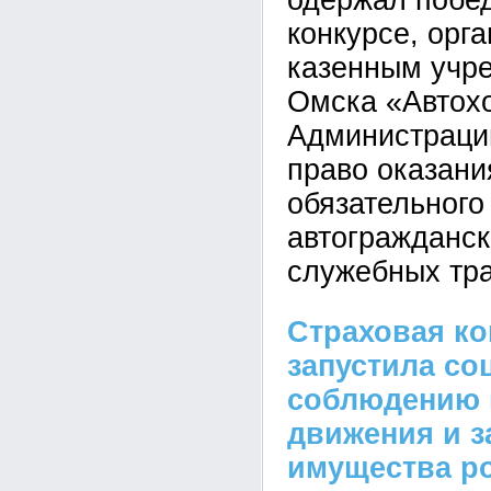
одержал побед
конкурсе, орг
казенным учр
Омска «Автох
Администраци
право оказани
обязательного
автогражданск
служебных тра
Страховая ко
запустила со
соблюдению 
движения и з
имущества р