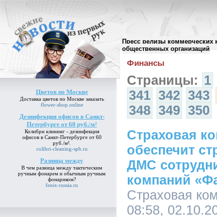
Пресс релизы коммерческих 
Архив пресс-релизов
//
общественных организаций
Финансы
Страницы:
1
Цветов по Москве
341
342
343
Доставка
цветов по Москве
заказать
flower-shop.online
348
349
350
Дезинфекция офисов в Санкт-
Петербурге от 60 руб./м²
Страховая ко
Колибри клининг -
дезинфекция
офисов в Санкт-Петербурге от 60
руб./м²
.
обеспечит ст
colibri-cleaning-spb.ru
Разница между
ДМС сотрудн
В чем
разница между
тактическим
ручным фонарем и обычным ручным
компаний «Ф
фонариком?
fenix-russia.ru
Страховая ком
08:58, 02.10.2