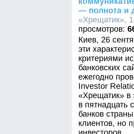
коммуникати
— полнота и 
«Хрещатик», 1
6
Киев, 26 сент
эти характери
критериями и
банковских са
ежегодно пров
Investor Relat
«Хрещатик» в 
в пятнадцать 
банков страны
клиентов, но 
инвесторов.