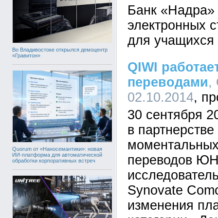
Банк «Надра»
электронных с
для учащихся 
Во Владивостоке открылся демоцентр
«Гравитон»
QIWI работае
переводами
,
02.10.2014
30 сентября 2
в партнерстве
моментальных
Quorum от «Наносемантики»: новая
ИИ-платформа для автоматической
переводов Ю
обработки корпоративных встреч
исследовател
Synovate Com
изменения пла