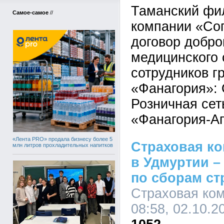
Таманский фи
Самое-самое
//
компании «Со
договор добро
медицинского 
сотрудников г
«Фанагория»:
Розничная сет
«Фанагория-Аг
«Лента PRO» продала бизнесу более 5
Страховая ко
млн литров прохладительных напитков
в Удмуртии –
по сборам с
Страховая ком
08:58, 02.10.2