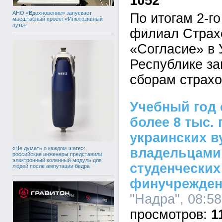
1052
АНО «Вдохновение» запускает
По итогам 2-го
масштабный проект «Инклюзивный
путь»
филиал Страх
«Согласие» в 
Республике за
сборам страхо
Учебный год 
более 8 тыс.
украинских в
«Не думать о каждом шаге»:
владельцами
российские инженеры представили
электронный коленный модуль для
студенческих
людей после ампутации бедра
финучрежде
"Надра", 08:58
1