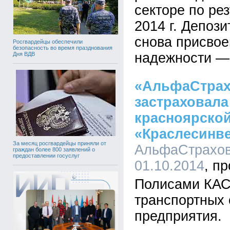
секторе по рез
2014 г. Депоз
снова присвое
Росгвардейцы обеспечили
безопасность во время празднования
надежности — r
Дня ВДВ
«АльфаСтрах
застраховала
красноярско
«Краслесинв
За месяц росгвардейцы приняли от
АльфаСтрахова
граждан более 800 заявлений о
предоставлении госуслуг
01.10.2014
Полисами КАС
транспортных 
предприятия.