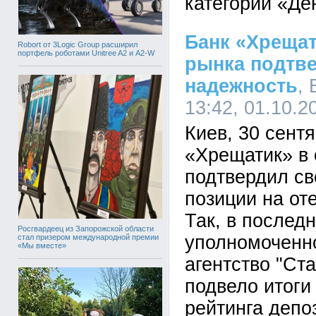
категории «Д
Банк «Хрещат
Robort от 3Logic Group расширил
портфель роботами Unitree A2 и A2-W
рынка подтв
надежность
,
13:42, 01.10.2
Киев, 30 сентя
«Хрещатик» в 
подтвердил св
позиции на от
Так, в послед
Росгвардеец из Запорожской области
уполномоченн
стал призером международной премии
«Мы вместе»
агентство "Ст
подвело итоги
рейтинга депо