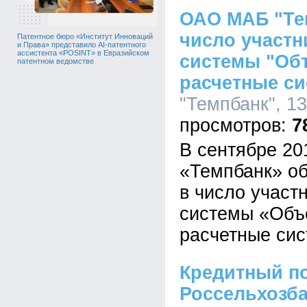
ОАО МАБ "Те
число участн
Патентное бюро «Институт Инноваций
и Права» представило AI-патентного
ассистента «POSINT» в Евразийском
системы "Об
патентном ведомстве
расчетные с
"Темпбанк", 13
7
В сентябре 2
«Темпбанк» об
в число участ
системы «Объ
расчетные си
Кредитный п
Россельхозба