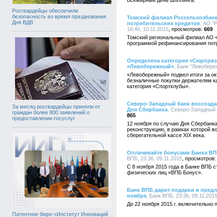
Всемирный день шоппинга.
Росгвардейцы обеспечили
безопасность во время празднования
Томский филиал Россельхозбанк
Дня ВДВ
потребительских кредитов
, АО "
18:46, 10.11.2015
669
Томский региональный филиал АО «
программой рефинансирования потр
Определена категория «Сюрприз»
«Левобережный»
, Банк "Левобереж
«Левобережный» подвел итоги за ок
безналичные покупки держателям к
категория «Спортклубы».
Северо-Западный банк воссоздас
За месяц росгвардейцы приняли от
Дня Сбербанка
, Северо-Западный 
граждан более 800 заявлений о
865
предоставлении госуслуг
12 ноября по случаю Дня Сбербанк
реконструкцию, в рамках которой 
сберегательной кассе XIX века.
Оплачивайте бонусами Банка ВПБ
ВПБ, 23:36, 09.11.2015
С 8 ноября 2015 года в Банке ВПБ 
физических лиц «ВПБ Бонус».
Банк ВПБ дарит подарки и предл
ноября
, Банк ВПБ, 23:36, 09.11.201
До 22 ноября 2015 г. включительно
Патентное бюро «Институт Инноваций