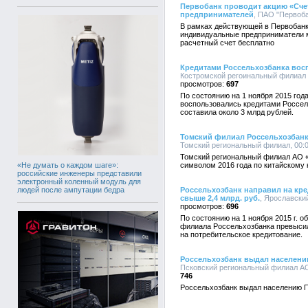
Первобанк проводит акцию «Счет
предпринимателей
, ПАО "Первобан
В рамках действующей в Первобанк
индивидуальные предприниматели мо
расчетный счет бесплатно
Кредитами Россельхозбанка вос
Костромской регоинальный филиал А
697
По состоянию на 1 ноября 2015 год
воспользовались кредитами Россе
составила около 3 млрд рублей.
Томский филиал Россельхозбанк
Томский региональный филиал, 00:0
Томский региональный филиал АО «
«Не думать о каждом шаге»:
символом 2016 года по китайскому 
российские инженеры представили
электронный коленный модуль для
людей после ампутации бедра
Россельхозбанк направил на кре
свыше 2,4 млрд. руб.
, Ярославский
696
По состоянию на 1 ноября 2015 г. 
филиала Россельхозбанка превысил 
на потребительское кредитование.
Россельхозбанк выдал населени
Псковский региональный филиал АО 
746
Россельхозбанк выдал населению П