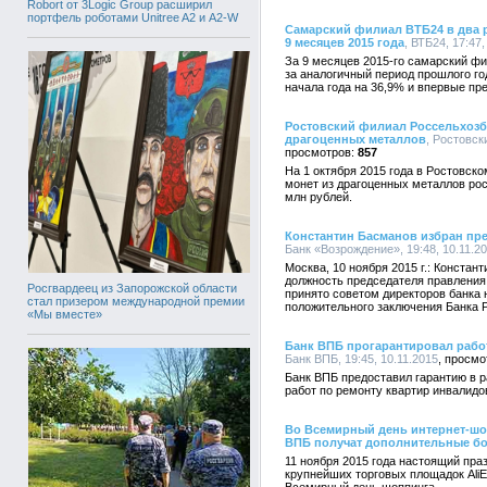
Robort от 3Logic Group расширил
портфель роботами Unitree A2 и A2-W
Самарский филиал ВТБ24 в два р
9 месяцев 2015 года
, ВТБ24, 17:47,
За 9 месяцев 2015-го самарский фи
за аналогичный период прошлого г
начала года на 36,9% и впервые пр
Ростовский филиал Россельхозб
драгоценных металлов
, Ростовск
857
На 1 октября 2015 года в Ростовск
монет из драгоценных металлов рос
млн рублей.
Константин Басманов избран пр
Банк «Возрождение», 19:48, 10.11.2
Москва, 10 ноября 2015 г.: Констан
должность председателя правления
Росгвардеец из Запорожской области
принято советом директоров банка 
стал призером международной премии
положительного заключения Банка 
«Мы вместе»
Банк ВПБ прогарантировал рабо
Банк ВПБ, 19:45, 10.11.2015
Банк ВПБ предоставил гарантию в р
работ по ремонту квартир инвалидо
Во Всемирный день интернет-шоп
ВПБ получат дополнительные б
11 ноября 2015 года настоящий пра
крупнейших торговых площадок AliEx