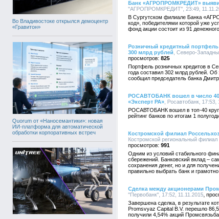
Банк «АГРОПРОМКРЕДИТ» выявил
"АГРОПРОМКРЕДИТ", 23:49, 11.11.2
В Сургутском филиале Банка «АГ
Во Владивостоке открылся демоцентр
код», победителями которой уже ус
«Гравитон»
фонд акции состоит из 91 денежного
Розничный кредитный портфель
300 млрд рублей
, Северо-Западный
825
Портфель розничных кредитов в Се
года составил 302 млрд рублей. Об
сообщил председатель банка Дмитр
РОСАВТОБАНК вошел в число 40 
«Эксперт РА»
, Росавтобанк, 17:53, 
РОСАВТОБАНК вошел в топ-40 круп
рейтинг банков по итогам 1 полугод
Quorum от «Наносемантики»: новая
ИИ-платформа для автоматической
обработки корпоративных встреч
Костромской филиал Россельхоз
Костромской региональный филиал А
991
Одним из условий стабильного фин
сбережений. Банковский вклад – са
сохранения денег, но и для получе
правильно выбрать банк и грамотно
Сделка между акционерами Пром
"Первобанк", 17:52, 11.11.2015
Завершена сделка, в результате ко
Promsvyaz Capital B.V. перешло 86
получили 4,54% акций Промсвязьба