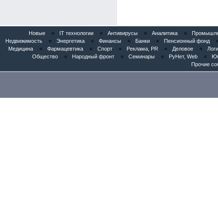
Новые
«
IT технологии
«
Антивирусы
«
Аналитика
«
Промышлен
Недвижимость
«
Энергетика
«
Финансы
«
Банки
«
Пенсионный фонд
Медицина
«
Фармацевтика
«
Спорт
«
Реклама, PR
«
Деловое
«
Логи
Общество
«
Народный фронт
«
Семинары
«
РуНет, Web
«
Юб
Прочие со