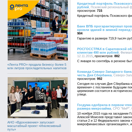
Кредитный портфель Псковского
рублей
, Псковский региональный ф
715
Кредитный портфель Псковского фи
Банк ВПБ прогарантировал пров
кровли зданий в зимний период 
904
Гарантию в размере 719,9 тысяч ру
РОСГОССТРАХ в Саратовской обла
клиентам 490 млн рублей
, Филиал
12.11.2015
882
С января по сентябрь в регионе бы
«Лента PRO» продала бизнесу более 5
млн литров прохладительных напитков
Команда Северо-Западного банк
честь Дня Сбербанка
, Северо-Зап
992
Сегодня по случаю Дня Сбербанка 
времени» с посланием будущим пок
церемония состоится в историческ
улице.
Госдума одобрила в первом чтен
размера микрозайма
, СРО "МиР", 
10 ноября 2015 года на заседании
Алексей Моисеев представил закон
статьи 2 и 12 Федерального закона
АНО «Вдохновение» запускает
микрофинансовых организациях», 
масштабный проект «Инклюзивный
путь»