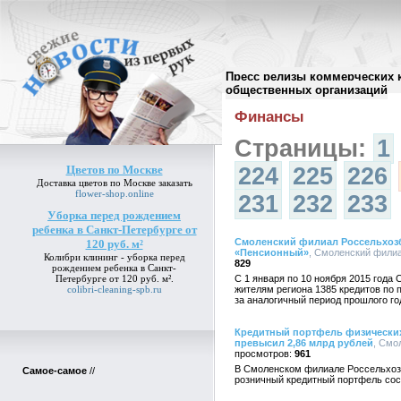
Пресс релизы коммерческих 
Архив пресс-релизов
//
общественных организаций
Финансы
Страницы:
1
Цветов по Москве
224
225
226
Доставка
цветов по Москве
заказать
flower-shop.online
231
232
233
Уборка перед рождением
ребенка в Санкт-Петербурге от
Смоленский филиал Россельхозба
120 руб. м²
«Пенсионный»
, Смоленский филиа
Колибри клининг -
уборка перед
829
рождением ребенка в Санкт-
Петербурге от 120 руб. м²
.
С 1 января по 10 ноября 2015 год
colibri-cleaning-spb.ru
жителям региона 1385 кредитов по 
за аналогичный период прошлого го
Кредитный портфель физически
превысил 2,86 млрд рублей
, Смо
961
В Смоленском филиале Россельхозб
Самое-самое
//
розничный кредитный портфель сост