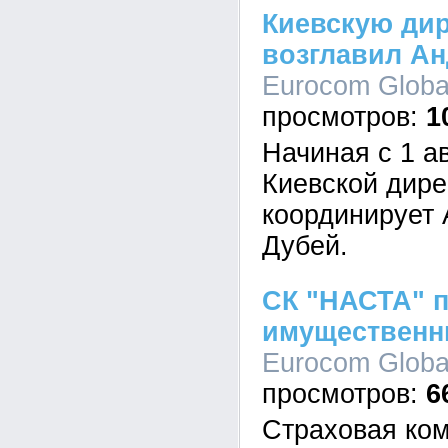
Киевскую ди
возглавил Ан
Eurocom Global
1
Начиная с 1 ав
Киевской дир
координирует 
Дубей.
СК "НАСТА" 
имущественн
Eurocom Global
6
Страховая ко