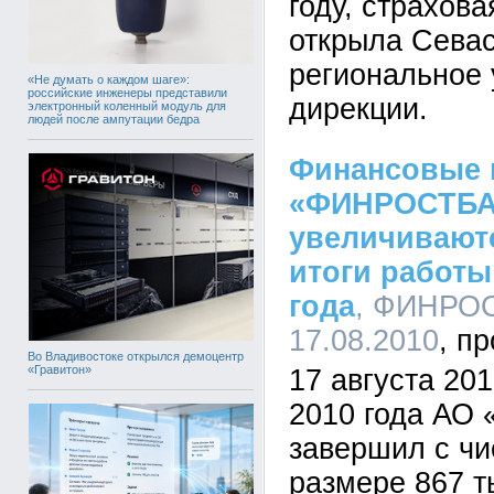
году, страхов
открыла Сева
региональное
«Не думать о каждом шаге»:
российские инженеры представили
дирекции.
электронный коленный модуль для
людей после ампутации бедра
Финансовые 
«ФИНРОСТБА
увеличивают
итоги работы 
года
, ФИНРОС
17.08.2010
Во Владивостоке открылся демоцентр
«Гравитон»
17 августа 201
2010 года А
завершил с чи
размере 867 т