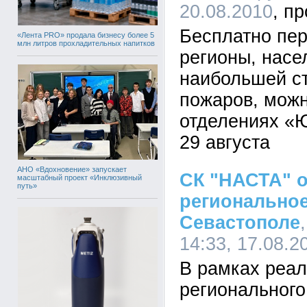
20.08.2010
Бесплатно пер
«Лента PRO» продала бизнесу более 5
млн литров прохладительных напитков
регионы, насе
наибольшей ст
пожаров, можн
отделениях «
29 августа
АНО «Вдохновение» запускает
СК "НАСТА" 
масштабный проект «Инклюзивный
путь»
региональное
Севастополе
14:33, 17.08.2
В рамках реал
регионального