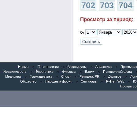
702
703
704
Просмотр за период:
От
Новые
«
IT технологии
«
Антивирусы
«
Аналитика
«
Промышлен
Недвижимость
«
Энергетика
«
Финансы
«
Банки
«
Пенсионный фонд
Медицина
«
Фармацевтика
«
Спорт
«
Реклама, PR
«
Деловое
«
Логи
Общество
«
Народный фронт
«
Семинары
«
РуНет, Web
«
Юб
Прочие со