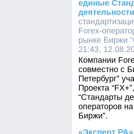
единые Стан
деятельност
стандартизаци
Forex-операто
рынке Биржи “
21:43, 12.08.2
Компании Fore
совместно с Б
Петербург” уч
Проекта “FX+”
“Стандарты де
операторов на
Биржи”.
«Эксперт РА»