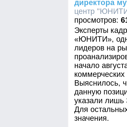
директора м
центр "ЮНИТИ"
6
Эксперты кадр
«ЮНИТИ», одн
лидеров на ры
проанализиро
начало августа
коммерческих 
Выяснилось, ч
данную позиц
указали лишь 
Для остальных
значения.