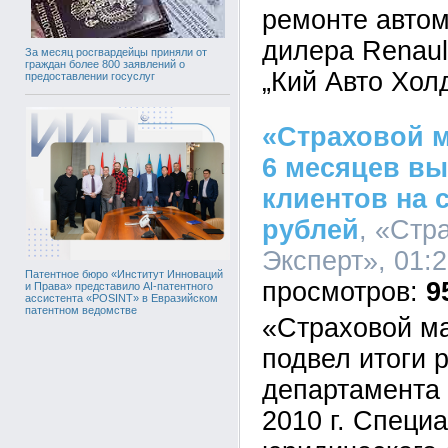
ремонте авто
дилера Renaul
За месяц росгвардейцы приняли от
граждан более 800 заявлений о
„Кий Авто Холд
предоставлении госуслуг
«Страховой м
6 месяцев вы
клиентов на 
рублей
, «Стр
Эксперт», 01:2
Патентное бюро «Институт Инноваций
9
и Права» представило AI-патентного
ассистента «POSINT» в Евразийском
патентном ведомстве
«Страховой ма
подвел итоги 
департамента 
2010 г. Специ