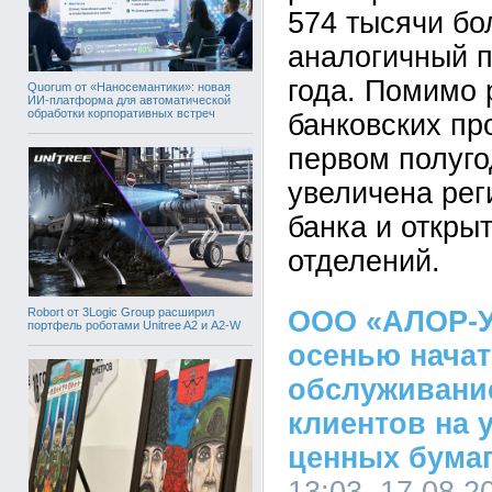
574 тысячи бо
аналогичный 
года. Помимо
Quorum от «Наносемантики»: новая
ИИ-платформа для автоматической
обработки корпоративных встреч
банковских про
первом полуго
увеличена рег
банка и откры
отделений.
Robort от 3Logic Group расширил
ООО «АЛОР-У
портфель роботами Unitree A2 и A2-W
осенью начат
обслуживани
клиентов на 
ценных бума