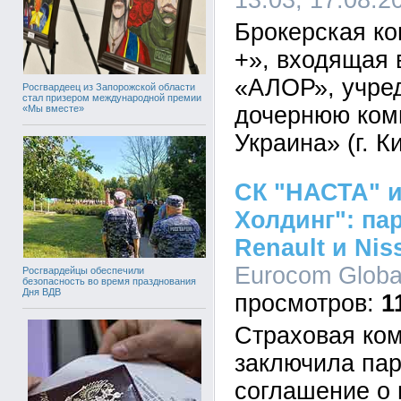
13:03, 17.08.2
Брокерская к
+», входящая 
«АЛОР», учред
Росгвардеец из Запорожской области
стал призером международной премии
дочернюю ко
«Мы вместе»
Украина» (г. Ки
СК "НАСТА" и
Холдинг": па
Renault и Nis
Eurocom Global
Росгвардейцы обеспечили
безопасность во время празднования
Дня ВДВ
1
Cтраховая ко
заключила пар
соглашение о