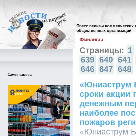
Пресс релизы коммерческих 
Архив пресс-релизов
//
общественных организаций
Финансы
Страницы:
1
639
640
641
646
647
648
Самое-самое
//
«Юниаструм 
сроки акции 
денежным пе
наиболее пос
пожаров рег
«Юниаструм Ба