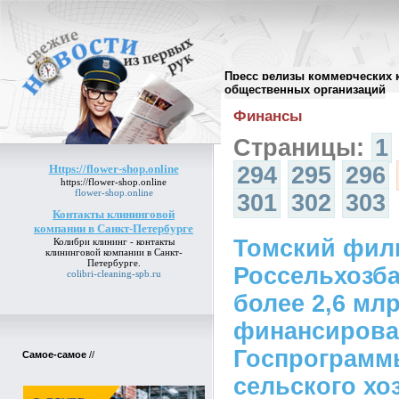
Пресс релизы коммерческих 
Архив пресс-релизов
//
общественных организаций
Финансы
Страницы:
1
Https://flower-shop.online
294
295
296
https://flower-shop.online
flower-shop.online
301
302
303
Контакты клининговой
компании в Санкт-Петербурге
Томский фил
Колибри клининг -
контакты
клининговой компании в Санкт-
Петербурге
.
Россельхозба
colibri-cleaning-spb.ru
более 2,6 мл
финансирова
Госпрограмм
Самое-самое
//
сельского хо