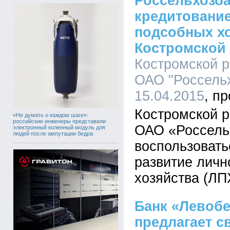
Россельхозба
кредитовани
подсобных хо
Костромской
Костромской 
ОАО "Россельх
15.04.2015
Костромской 
«Не думать о каждом шаге»:
российские инженеры представили
ОАО «Россель
электронный коленный модуль для
людей после ампутации бедра
воспользовать
развитие личн
хозяйства (ЛП
Банк «Левоб
предлагает 