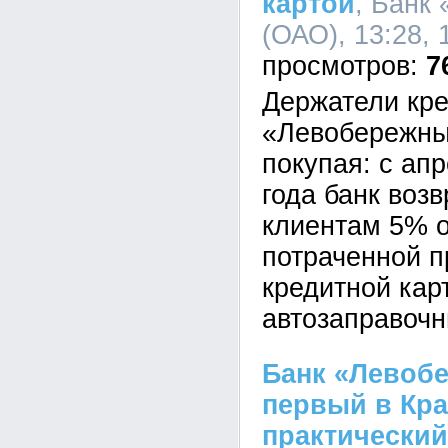
картой
, Банк
(ОАО), 13:28, 
7
Держатели кре
«Левобережны
покупая: с ап
года банк воз
клиентам 5% 
потраченной п
кредитной кар
автозаправочн
Банк «Левоб
первый в Кр
практический