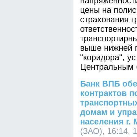
напряженности
цены на полис
страхования г
ответственнос
транспортирн
выше нижней 
"коридора", у
Центральным 
Банк ВПБ об
контрактов п
транспортных
домам и упр
населения г.
(ЗАО), 16:14, 