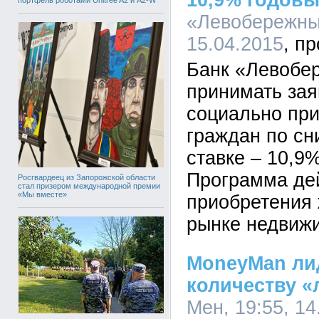
10,9% годов
портфель роботами Unitree A2 и A2-W
«Левобережный
15.04.2015
Банк «Левобе
принимать зая
социально при
граждан по сн
ставке – 10,9
Программа де
Росгвардеец из Запорожской области
стал призером международной премии
«Мы вместе»
приобретения
рынке недвиж
MoneyMan ли
количеству «
Мен, 19:55, 14