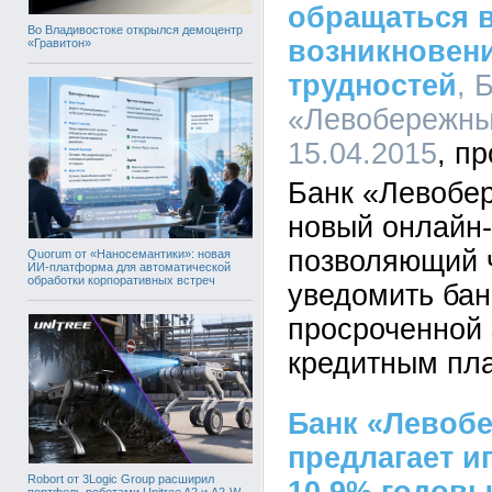
обращаться в
Во Владивостоке открылся демоцентр
возникновен
«Гравитон»
трудностей
, 
«Левобережный
15.04.2015
Банк «Левобе
новый онлайн-
позволяющий 
Quorum от «Наносемантики»: новая
ИИ-платформа для автоматической
обработки корпоративных встреч
уведомить бан
просроченной
кредитным пл
Банк «Левоб
предлагает и
Robort от 3Logic Group расширил