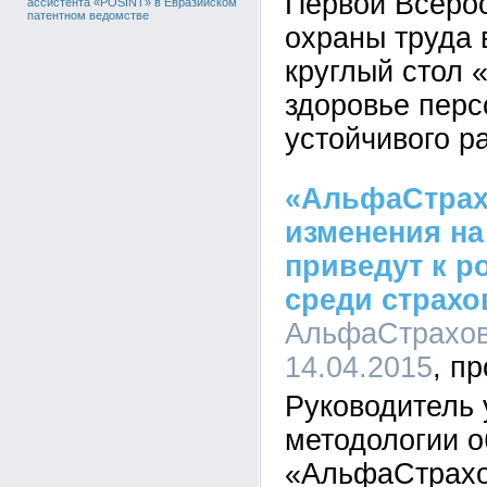
Первой Всеро
ассистента «POSINT» в Евразийском
патентном ведомстве
охраны труда 
круглый стол 
здоровье перс
устойчивого р
«АльфаСтрах
изменения н
приведут к р
среди страх
АльфаСтрахова
14.04.2015
Руководитель
методологии о
«АльфаСтрахо