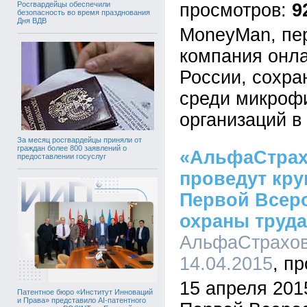
9
Росгвардейцы обеспечили
безопасность во время празднования
Дня ВДВ
MoneyMan, пе
компания онла
России, сохра
среди микроф
организаций в
За месяц росгвардейцы приняли от
граждан более 800 заявлений о
«АльфаСтрах
предоставлении госуслуг
проведут кру
Первой Всер
охраны труда
АльфаСтрахова
14.04.2015
15 апреля 201
Патентное бюро «Институт Инноваций
и Права» представило AI-патентного