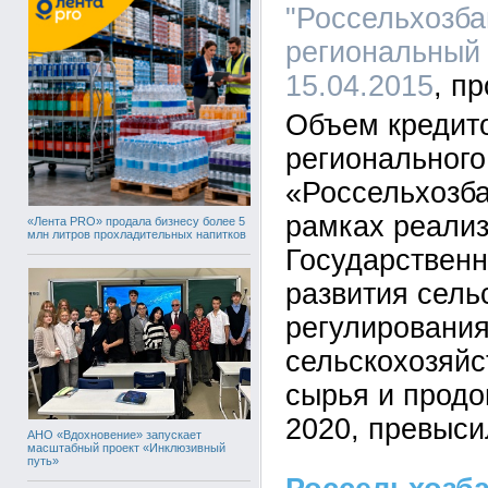
"Россельхозба
региональный 
15.04.2015
Объем кредито
региональног
«Россельхозба
рамках реали
«Лента PRO» продала бизнесу более 5
млн литров прохладительных напитков
Государствен
развития сель
регулирования
сельскохозяйс
сырья и продо
2020, превыси
АНО «Вдохновение» запускает
масштабный проект «Инклюзивный
путь»