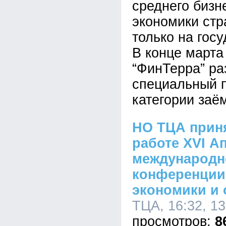
среднего бизн
экономики ст
только на гос
В конце март
“ФинТерра” ра
специальный п
категории заё
НО ТЦА приня
работе XVI А
международн
конференции
экономики и 
ТЦА, 16:32, 13
8