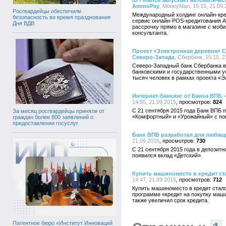
ID Finance запускает автоматич
AmmoPay
, MoneyMan, 15:15, 21.09.
Росгвардейцы обеспечили
Международный холдинг онлайн-кре
безопасность во время празднования
сервис онлайн-POS-кредитования 
Дня ВДВ
рассрочку прямо в магазине с моби
консультанта.
Проект «Электронная деревня» С
Северо-Запада
, Сбербанк, 15:10, 
Северо-Западный банк Сбербанка в
банковскими и государственными ус
тысяч человек в рамках проекта «Э
Интернет-банкинг от Банка ВПБ 
14:55, 21.09.2015
824
С 21 сентября 2015 года Банк ВПБ 
За месяц росгвардейцы приняли от
«Комфортный» и «Урожайный» с п
граждан более 800 заявлений о
предоставлении госуслуг
Банк ВПБ разработал для любящ
21.09.2015
730
С 21 сентября 2015 года в депозит
появился вклад «Детский».
Купить машиноместо в кредит 
14:47, 21.09.2015
712
Купить машиноместо в кредит стал
программе «кредит на покупку маши
также увеличил срок кредита.
Патентное бюро «Институт Инноваций