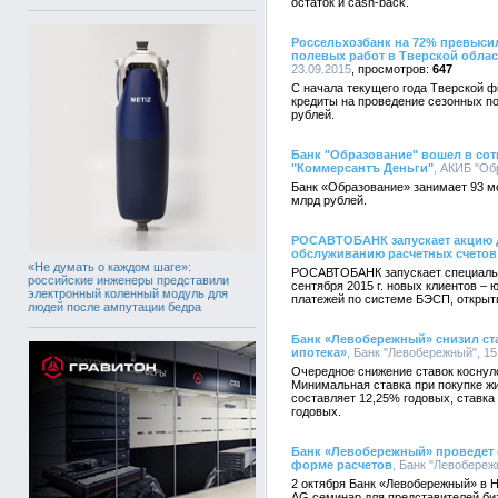
остаток и cash-back.
Россельхозбанк на 72% превыси
полевых работ в Тверской облас
23.09.2015
647
С начала текущего года Тверской 
кредиты на проведение сезонных п
рублей.
Банк "Образование" вошел в со
"Коммерсантъ Деньги"
, АКИБ "Об
Банк «Образование» занимает 93 ме
млрд рублей.
РОСАВТОБАНК запускает акцию д
обслуживанию расчетных счетов
«Не думать о каждом шаге»:
РОСАВТОБАНК запускает специальн
российские инженеры представили
сентября 2015 г. новых клиентов –
электронный коленный модуль для
платежей по системе БЭСП, открыт
людей после ампутации бедра
Банк «Левобережный» снизил ст
ипотека»
, Банк "Левобережный", 15
Очередное снижение ставок коснул
Минимальная ставка при покупке ж
составляет 12,25% годовых, ставка
годовых.
Банк «Левобережный» проведет 
форме расчетов
, Банк "Левобережн
2 октября Банк «Левобережный» в 
AG семинар для представителей би