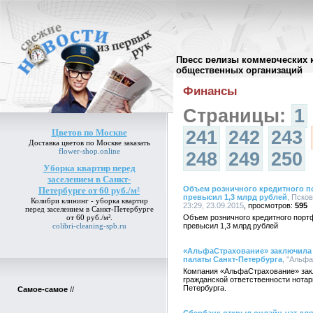
Пресс релизы коммерческих 
Архив пресс-релизов
//
общественных организаций
Финансы
Страницы:
1
Цветов по Москве
241
242
243
Доставка
цветов по Москве
заказать
flower-shop.online
248
249
250
Уборка квартир перед
заселением в Санкт-
Объем розничного кредитного п
Петербурге от 60 руб./м²
превысил 1,3 млрд рублей
, Пско
Колибри клининг -
уборка квартир
23:29, 23.09.2015
595
перед заселением в Санкт-Петербурге
от 60 руб./м²
.
Объем розничного кредитного порт
colibri-cleaning-spb.ru
превысил 1,3 млрд рублей
«АльфаСтрахование» заключила 
палаты Санкт-Петербурга
, "Альфа
Компания «АльфаСтрахование» зак
гражданской ответственности нота
Петербурга.
Самое-самое
//