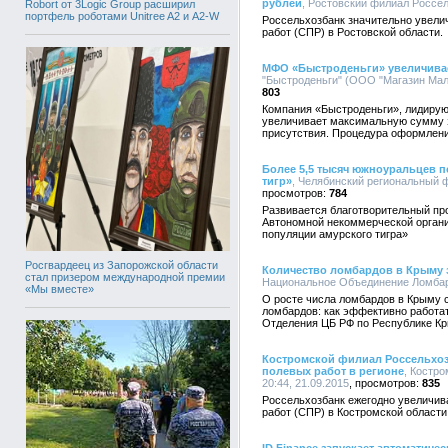
рублей
, Ростовский филиал Россель
Robort от 3Logic Group расширил
портфель роботами Unitree A2 и A2-W
Россельхозбанк значительно увел
работ (СПР) в Ростовской области.
МФО «Быстроденьги» увеличивае
"Быстроденьги" (ООО "Магазин Малог
803
Компания «Быстроденьги», лидиру
увеличивает максимальную сумму за
присутствия. Процедура оформлени
Более 5,5 тысяч южноуральцев 
тигр»
, Челябинский региональный ф
784
Развивается благотворительный пр
Автономной некоммерческой органи
популяции амурского тигра»
Росгвардеец из Запорожской области
Количество ломбардов в Крыму з
стал призером международной премии
Национальное Объединение Ломбард
«Мы вместе»
О росте числа ломбардов в Крыму 
ломбардов: как эффективно работа
Отделения ЦБ РФ по Республике К
Костромской филиал Россельхоз
полевых работ в регионе
, Костр
20:44, 21.09.2015
835
Россельхозбанк ежегодно увеличи
работ (СПР) в Костромской области