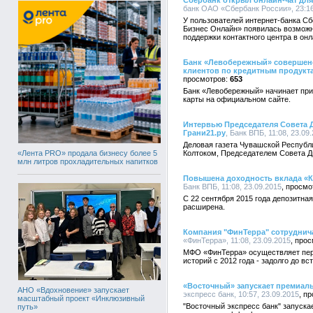
Сбербанк открыл онлайн-чат дл
банк ОАО «Сбербанк России», 23:16
У пользователей интернет-банка С
Бизнес Онлайн» появилась возможн
поддержки контактного центра в онл
Банк «Левобережный» совершенс
клиентов по кредитным продукт
653
Банк «Левобережный» начинает при
карты на официальном сайте.
Интервью Председателя Совета Д
Грани21.ру
, Банк ВПБ, 11:08, 23.09
Деловая газета Чувашской Республ
«Лента PRO» продала бизнесу более 5
Колтоком, Председателем Совета Д
млн литров прохладительных напитков
Повышена доходность вклада «
Банк ВПБ, 11:08, 23.09.2015
С 22 сентября 2015 года депозитна
расширена.
Компания "ФинТерра" сотруднича
«ФинТерра», 11:08, 23.09.2015
МФО «ФинТерра» осуществляет пер
историй с 2012 года - задолго до в
«Восточный» запускает премиаль
АНО «Вдохновение» запускает
экспресс банк, 10:57, 23.09.2015
масштабный проект «Инклюзивный
"Восточный экспресс банк" запуска
путь»