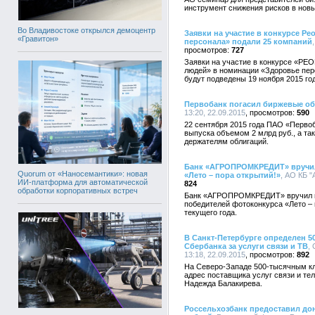
инструмент снижения рисков в нов
Во Владивостоке открылся демоцентр
Заявки на участие в конкурсе Pe
«Гравитон»
персонала» подали 25 компаний
727
Заявки на участие в конкурсе «PE
людей» в номинации «Здоровье пер
будут подведены 19 ноября 2015 го
Первобанк погасил биржевые об
13:20, 22.09.2015
590
22 сентября 2015 года ПАО «Первоб
выпуска объемом 2 млрд руб., а та
держателям облигаций.
Банк «АГРОПРОМКРЕДИТ» вручил
Quorum от «Наносемантики»: новая
«Лето – пора открытий!»
, АО КБ 
ИИ-платформа для автоматической
824
обработки корпоративных встреч
Банк «АГРОПРОМКРЕДИТ» вручил пр
победителей фотоконкурса «Лето – 
текущего года.
В Санкт-Петербурге определен 5
Сбербанка за услуги связи и ТВ
,
13:18, 22.09.2015
892
На Северо-Западе 500-тысячным к
адрес поставщика услуг связи и т
Надежда Балакирева.
Россельхозбанк предоставил дон