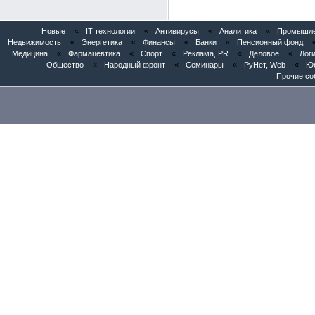
Новые
«
IT технологии
«
Антивирусы
«
Аналитика
«
Промышлен
Недвижимость
«
Энергетика
«
Финансы
«
Банки
«
Пенсионный фонд
Медицина
«
Фармацевтика
«
Спорт
«
Реклама, PR
«
Деловое
«
Логи
Общество
«
Народный фронт
«
Семинары
«
РуНет, Web
«
Юб
Прочие со