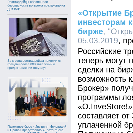
Росгвардейцы обеспечили
безопасность во время празднования
Дня ВДВ
«Открытие Б
инвесторам к
бирже
, "Откр
05.03.2019
Российские тр
теперь могут 
За месяц росгвардейцы приняли от
граждан более 800 заявлений о
сделки на бир
предоставлении госуслуг
возможность 
Брокер» получ
программы ло
«O.InveStore!
составляет от
уплаченной бр
Патентное бюро «Институт Инноваций
и Права» представило AI-патентного