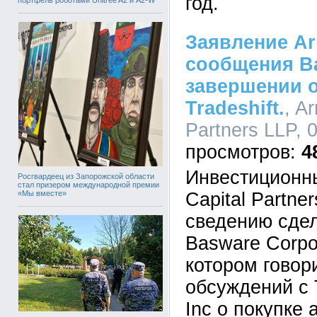
год.
портфель роботами Unitree A2 и A2-W
Заявление Ar
сообщения B
завершении 
Tradeshift.
, A
Partners LLP, 
4
Инвестиционн
Росгвардеец из Запорожской области
стал призером международной премии
«Мы вместе»
Capital Partne
сведению сдел
Basware Corpo
котором говор
обсуждений с T
Inc о покупке 