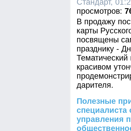
Стандарт, 01:2
7
В продажу по
карты Русског
посвящены са
празднику - Д
Тематический 
красивом утон
продемонстрир
дарителя.
Полезные пр
специалиста 
управления п
общественно