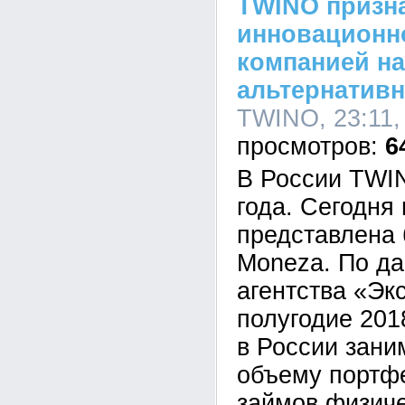
TWINO призн
инновационн
компанией на
альтернативн
TWINO, 23:11,
6
В России TWIN
года. Сегодня
представлена
Moneza. По да
агентства «Эк
полугодие 2018
в России зани
объему портф
займов физич