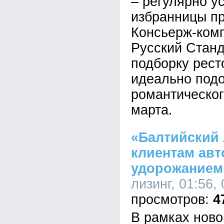
– регулярно у
избранницы п
Консьерж-ком
Русский Станд
подборку рест
идеально под
романтическог
марта.
«Балтийский 
клиентам ав
удорожанием
лизинг, 01:56,
4
В рамках нов