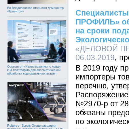
Во Владивостоке открылся демоцентр
Специалисты
«Гравитон»
ПРОФИЛЬ» о
на сроки под
Экологическ
«ДЕЛОВОЙ ПР
06.03.2019
В 2019 году п
Quorum от «Наносемантики»: новая
ИИ-платформа для автоматической
обработки корпоративных встреч
импортеры тов
перечню, утв
Распоряжение
№2970-р от 28
обязаны предо
по экологичес
Robort от 3Logic Group расширил