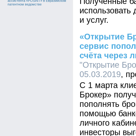
Полученные б
ассистента «POSINT» в Евразийском
патентном ведомстве
использовать 
и услуг.
«Открытие Б
сервис попол
счёта через 
"Открытие Брок
05.03.2019
С 1 марта кли
Брокер» полу
пополнять бро
помощью банко
личного кабин
инвесторы выг