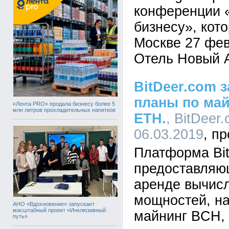
конференции 
бизнесу», кот
Москве 27 фе
Отель Новый 
BitDeer.com 
планы по май
«Лента PRO» продала бизнесу более 5
млн литров прохладительных напитков
ETH.
, BitDeer.
06.03.2019
Платформа Bit
предоставляю
аренде вычис
мощностей, н
АНО «Вдохновение» запускает
масштабный проект «Инклюзивный
майнинг BCH,
путь»