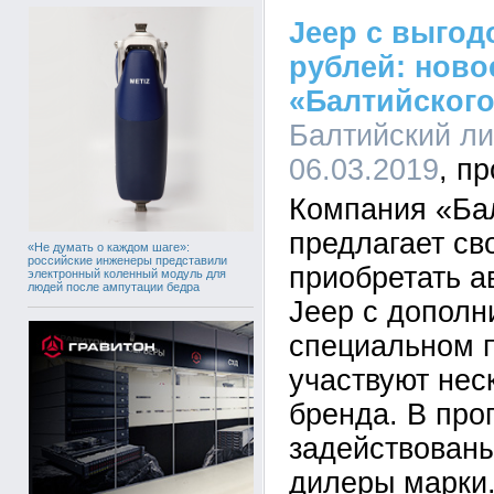
Jeep с выгод
рублей: ново
«Балтийского
Балтийский лиз
06.03.2019
Компания «Ба
предлагает св
«Не думать о каждом шаге»:
российские инженеры представили
приобретать а
электронный коленный модуль для
людей после ампутации бедра
Jeep с дополн
специальном 
участвуют нес
бренда. В про
задействован
дилеры марки