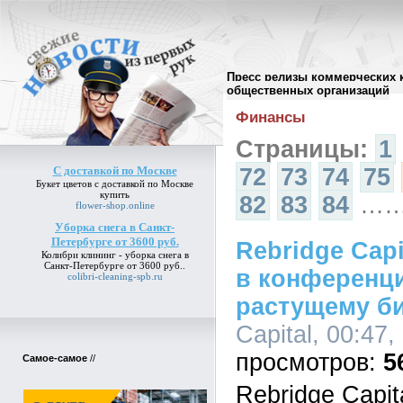
Пресс релизы коммерческих 
Архив пресс-релизов
//
общественных организаций
Финансы
Страницы:
1
С доставкой по Москве
72
73
74
75
Букет цветов
с доставкой по Москве
купить
82
83
84
…
flower-shop.online
Уборка снега в Санкт-
Петербурге от 3600 руб.
Rebridge Capi
Колибри клининг -
уборка снега в
Санкт-Петербурге от 3600 руб.
.
в конференц
colibri-cleaning-spb.ru
растущему б
Capital, 00:47,
5
Самое-самое
//
Rebridge Capit