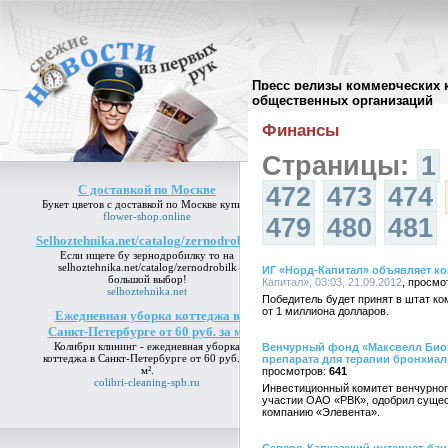
Пресс релизы коммерческих 
Архив пресс-релизов
//
общественных организаций
Финансы
Страницы:
1
С доставкой по Москве
472
473
474
Букет цветов
с доставкой по Москве
купить
flower-shop.online
479
480
481
Selhoztehnika.net/catalog/zernodrobilk
Если ищете бу зернодробилку то на
selhoztehnika.net/catalog/zernodrobilk
ИГ «Норд-Капитал» объявляет ко
большой выбор!
Капитал», 03:03, 21.09.2012
selhoztehnika.net
Победитель будет принят в штат ко
от 1 миллиона долларов.
Ежедневная уборка коттеджа в
Санкт-Петербурге от 60 руб. за м²
Колибри клининг -
ежедневная уборка
Венчурный фонд «Максвелл Биот
коттеджа в Санкт-Петербурге от 60 руб. за
препарата для терапии бронхиа
м²
.
641
colibri-cleaning-spb.ru
Инвестиционный комитет венчурног
участии ОАО «РВК», одобрил сущес
компанию «Элевента».