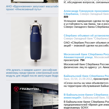
И, обсуждение вопросов, связанных
АНО «Вдохновение» запускает масштабный
проект «Инклюзивный путь»
Александр Говорунов прокоммен
Сбербанка
, Северо-Западный банк 
809
Успешное завершение сделки по пр
и устойчивость как банка, так и ро
Северо-Западного банка Сбербанка
Сбербанк объявил об установле
Северо-Западный банк "Сбербанка Р
ОАО «Сбербанк России» объявил о
акций – знаковой сделки на россий
Московский банк Сбербанка Рос
Авиамоторной улице
, Московский
794
Московский банк Сбербанка России
физических лиц по адресу: ул. Авиам
«Не думать о каждом шаге»: российские
инженеры представили электронный коленный
модуль для людей после ампутации бедра
Байкальский банк Сбербанка Рос
банк, 01:54, 21.09.2012
«Сезон охоты на чеки объявляется 
на территории обслуживания Байкал
В Байкальском банке Сбербанка
инвестиций»
, Байкальский банк, 01
В Байкальском банке Сбербанка Ро
предпринимателей «Время для инвес
видеокамеру SONY.