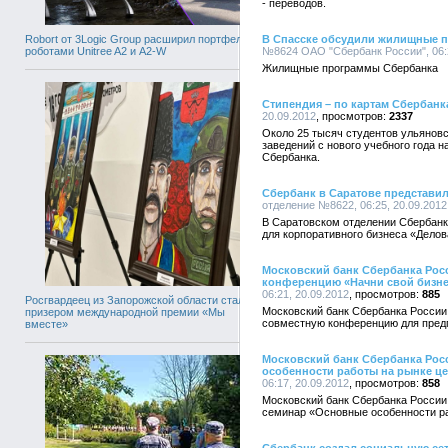
- переводов.
Robort от 3Logic Group расширил портфель
В Спасске обсудили жилищные 
роботами Unitree A2 и A2-W
№8624 ОАО "Сбербанк России", 06:2
Жилищные программы Сбербанка
Стипендия – по картам Сбербанк
20.09.2012
2337
Около 25 тысяч студентов ульянов
заведений с нового учебного года 
Сбербанка.
Сбербанк в Саратове представи
отделение №8622, 06:25, 20.09.2012
В Саратовском отделении Сбербанка
для корпоративного бизнеса «Делов
Московский банк Сбербанка Рос
конференцию «Начни свой бизне
06:21, 20.09.2012
885
Росгвардеец из Запорожской области стал
Московский банк Сбербанка России
призером международной премии «Мы
совместную конференцию для предп
вместе»
Московский банк Сбербанка Рос
особенности работы на рынке ц
06:17, 20.09.2012
858
Московский банк Сбербанка России
семинар «Основные особенности ра