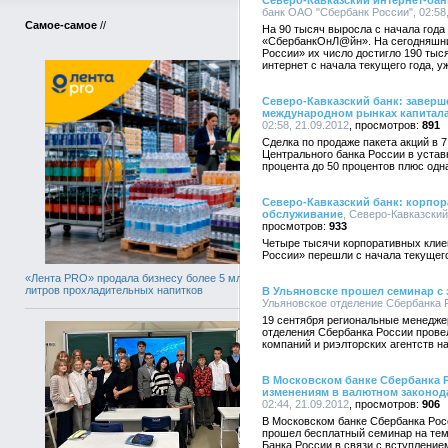
Северо-Кавказский интернет-бан
банк ОАО "Сбербанк России", 02:58,
Самое-самое
//
На 90 тысяч выросла с начала года
«СбербанкОнЛ@йн». На сегодняшни
России» их число достигло 190 тыс
интернет с начала текущего года, у
Северо-Кавказский банк: заверш
международном рынках капитал
02:58, 21.09.2012
891
Сделка по продаже пакета акций в 
Центрального банка России в уста
процента до 50 процентов плюс одн
Северо-Кавказский банк: корпо
обслуживание
, Северо-Кавказский
933
Четыре тысячи корпоративных клие
России» перешли с начала текущего
«Лента PRO» продала бизнесу более 5 млн
литров прохладительных напитков
В Ульяновске прошел семинар с 
Ульяновское отделение Сбербанка Р
19 сентября региональные менедже
отделения Сбербанка России прове
компаний и риэлторских агентств н
В Московском банке Сбербанка 
изменениям в валютном законод
02:44, 21.09.2012
906
В Московском банке Сбербанка Рос
прошел бесплатный семинар на те
Банка России в связи с вступлением