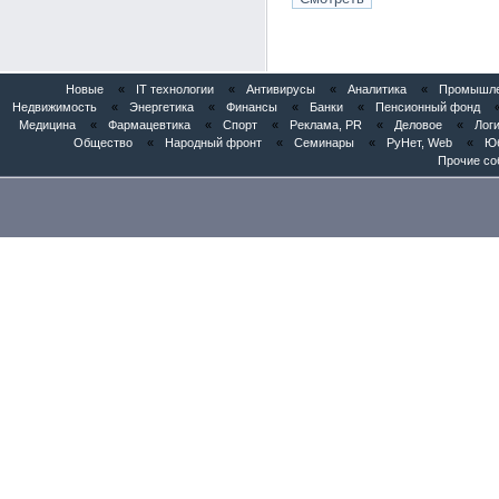
Новые
«
IT технологии
«
Антивирусы
«
Аналитика
«
Промышлен
Недвижимость
«
Энергетика
«
Финансы
«
Банки
«
Пенсионный фонд
Медицина
«
Фармацевтика
«
Спорт
«
Реклама, PR
«
Деловое
«
Логи
Общество
«
Народный фронт
«
Семинары
«
РуНет, Web
«
Юб
Прочие со