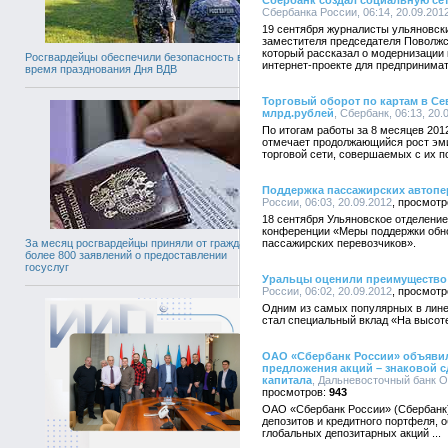
Сбербанк создал социальную се
Сбербанка России, 06:14, 20.09.201
19 сентября журналисты ульяновск
заместителя председателя Поволжс
который рассказал о модернизации 
Росгвардейцы обеспечили безопасность во
интернет-проекте для предпринима
время празднования Дня ВДВ
Торговый оборот по картам в Се
млрд.рублей
, Сбербанк, 06:13, 20.
По итогам работы за 8 месяцев 201
отмечает продолжающийся рост эми
торговой сети, совершаемых с их 
Поддержка пассажирских автопе
России, 06:03, 20.09.2012
18 сентября Ульяновское отделение
конференции «Меры поддержки обно
пассажирских перевозчиков».
За месяц росгвардейцы приняли от граждан
более 800 заявлений о предоставлении
госуслуг
Уральцы оценили преимущество 
России, 06:02, 20.09.2012
Одним из самых популярных в лине
стал специальный вклад «На высот
ОАО «Сбербанк России» объявил
предложения акций – знаковой 
капитала
, Дальневосточный банк О
943
ОАО «Сбербанк России» (Сбербанк)
депозитов и кредитного портфеля, о
глобальных депозитарных акций ...