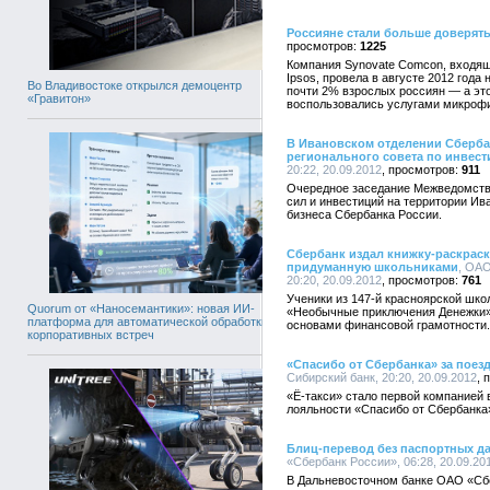
Россияне стали больше доверят
1225
Компания Synovate Comcon, входя
Ipsos, провела в августе 2012 года
Во Владивостоке открылся демоцентр
почти 2% взрослых россиян — а эт
«Гравитон»
воспользовались услугами микроф
В Ивановском отделении Сберба
регионального совета по инвес
20:22, 20.09.2012
911
Очередное заседание Межведомств
сил и инвестиций на территории Ив
бизнеса Сбербанка России.
Сбербанк издал книжку-раскрас
придуманную школьниками
, ОАО
20:20, 20.09.2012
761
Ученики из 147-й красноярской шк
Quorum от «Наносемантики»: новая ИИ-
«Необычные приключения Денежки»,
платформа для автоматической обработки
основами финансовой грамотности.
корпоративных встреч
«Спасибо от Сбербанка» за поезд
Сибирский банк, 20:20, 20.09.2012
«Ё-такси» стало первой компанией
лояльности «Спасибо от Сбербанка
Блиц-перевод без паспортных д
«Сбербанк России», 06:28, 20.09.20
В Дальневосточном банке ОАО «Сбе