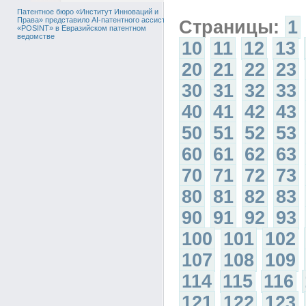
Патентное бюро «Институт Инноваций и
Права» представило AI-патентного ассистента
Страницы:
1
«POSINT» в Евразийском патентном
ведомстве
10
11
12
13
20
21
22
23
30
31
32
33
40
41
42
43
50
51
52
53
60
61
62
63
70
71
72
73
80
81
82
83
90
91
92
93
100
101
102
107
108
109
114
115
116
121
122
123