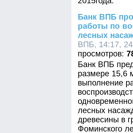
2015года.
Банк ВПБ пр
работы по в
лесных наса
ВПБ, 14:17, 24
7
Банк ВПБ пред
размере 15,6 
выполнение ра
воспроизводст
одновременно
лесных насажд
древесины в г
Фоминского л