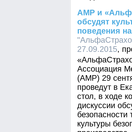
АМР и «Альф
обсудят куль
поведения на
"АльфаСтрахов
27.09.2015
«АльфаСтрахо
Ассоциация М
(АМР) 29 сент
проведут в Ек
стол, в ходе к
дискуссии обс
безопасности 
культуры безо