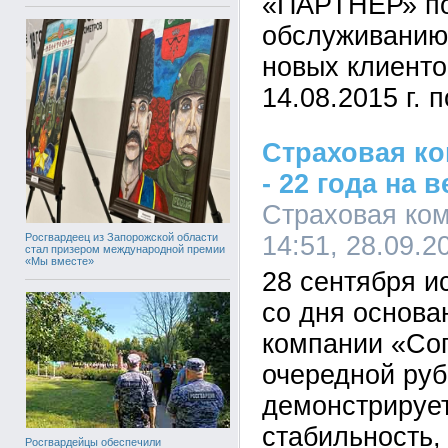
«ПАРТНЕР» по
обслуживанию
новых клиенто
14.08.2015 г. п
Страховая ко
- 22 года на 
Страховая ком
Росгвардеец из Запорожской области
14:51, 28.09.2
стал призером международной премии
«Мы вместе»
28 сентября и
со дня основа
компании «Со
очередной ру
демонстрирует
стабильность,
Росгвардейцы обеспечили