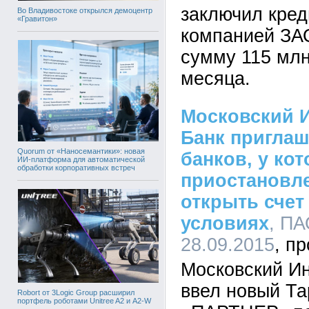
заключил кред
Во Владивостоке открылся демоцентр
«Гравитон»
компанией ЗА
сумму 115 млн
месяца.
Московский 
Банк приглаш
Quorum от «Наносемантики»: новая
банков, у ко
ИИ-платформа для автоматической
обработки корпоративных встреч
приостановле
открыть счет
условиях
, ПА
28.09.2015
Московский И
ввел новый Т
Robort от 3Logic Group расширил
портфель роботами Unitree A2 и A2-W