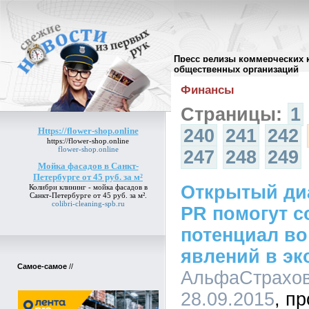
Пресс релизы коммерческих 
Архив пресс-релизов
//
общественных организаций
Финансы
Страницы:
1
Https://flower-shop.online
240
241
242
https://flower-shop.online
flower-shop.online
247
248
249
Мойка фасадов в Санкт-
Петербурге от 45 руб. за м²
Открытый ди
Колибри клининг -
мойка фасадов в
Санкт-Петербурге от 45 руб. за м²
.
colibri-cleaning-spb.ru
PR помогут с
потенциал во
явлений в эк
Самое-самое
//
АльфаСтрахова
28.09.2015