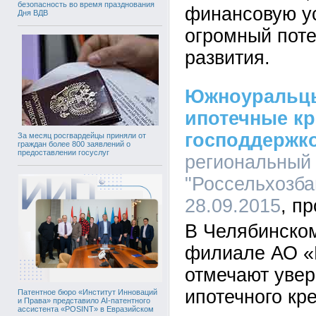
безопасность во время празднования
финансовую ус
Дня ВДВ
огромный пот
развития.
Южноуральцы
ипотечные кр
господдержк
За месяц росгвардейцы приняли от
граждан более 800 заявлений о
предоставлении госуслуг
региональный
"Россельхозбан
28.09.2015
В Челябинско
филиале АО «
отмечают увер
ипотечного кр
Патентное бюро «Институт Инноваций
и Права» представило AI-патентного
ассистента «POSINT» в Евразийском