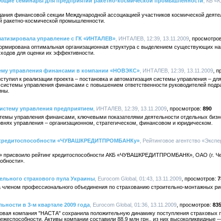
ающие семинары для предприятий ракетно-космической промышленности
, КБ «
седания финансовой секции Международной ассоциацией участников космической деят
ий ракетно-космической промышленности.
матизировала управление с ГК «ИНТАЛЕВ»
, ИНТАЛЕВ, 12:39, 13.11.2009
формирована оптимальная организационная структура с выделением существующих на
сходов для оценки их эффективности.
тему управления финансами в компании «НОВЭКС»
, ИНТАЛЕВ, 12:39, 13.11.2009
тупил к реализации проекта – постановка и автоматизация системы управления – 
 системы управления финансами с повышением ответственности руководителей подр
ины.
систему управления предприятием
, ИНТАЛЕВ, 12:39, 13.11.2009
890
темы управления финансами, ключевыми показателями деятельности отдельных бизн
внях управления – организационном, стратегическом, финансовом и юридическом.
г кредитоспособности «ЧУВАШКРЕДИТПРОМБАНКу»
, Рейтинговое агентство «Экспер
А» присвоило рейтинг кредитоспособности АКБ «ЧУВАШКРЕДИТПРОМБАНК», ОАО (г. Че
обности».
ельного страхового пула Украины
, Eurocom Global, 01:43, 13.11.2009
7
 членом профессионального объединения по страхованию строительно-монтажных ри
ьности в 3-м квартале 2009 года
, Eurocom Global, 01:36, 13.11.2009
83
ховая компания "НАСТА" сохранила положительную динамику поступления страховых п
атежеспособности. Активы компании составили 88,9 млн грн., из них высоколиквидные —