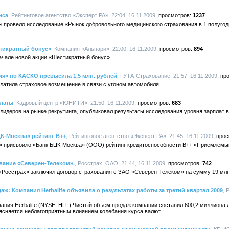
иса
, Рейтинговое агентство «Эксперт РА», 22:04, 16.11.2009
1237
» провело исследование «Рынок добровольного медицинского страхования в 1 полугод
стикратный бонус»
, Компания «Альпари», 22:00, 16.11.2009
894
ачале новой акции «Шестикратный бонус».
я» по КАСКО превысила 1,5 млн. рублей
, ГУТА-Страхование, 21:57, 16.11.2009
атила страховое возмещение в связи с угоном автомобиля.
платы
, Кадровый центр «ЮНИТИ», 21:50, 16.11.2009
683
лидеров на рынке рекрутинга, опубликовал результаты исследования уровня зарплат 
К-Москва» рейтинг В++
, Рейтинговое агентство «Эксперт РА», 21:45, 16.11.2009
А» присвоило «Банк БЦК-Москва» (ООО) рейтинг кредитоспособности В++ «Приемлемы
вание «Северен-Телеком».
, Росстрах, ОАО, 21:44, 16.11.2009
742
Росстрах» заключил договор страхования с ЗАО «Северен-Телеком» на сумму 19 млн
: Компания Herbalife объявила о результатах работы за третий квартал 2009
, 
пания Herbalife (NYSE: HLF) Чистый объем продаж компании составил 600,2 миллиона 
бъясняется неблагоприятным влиянием колебания курса валют.