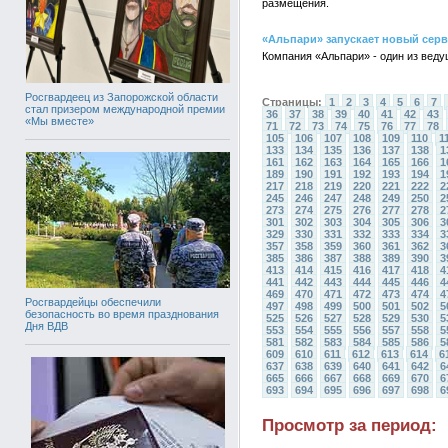
размещения.
«Альпари» запускает новый серви
Компания «Альпари» - один из ведущ
Росгвардеец из Запорожской области
Страницы:
1
2
3
4
5
6
7
стал призером международной премии
36
37
38
39
40
41
42
43
«Мы вместе»
71
72
73
74
75
76
77
78
105
106
107
108
109
110
1
133
134
135
136
137
138
1
161
162
163
164
165
166
1
189
190
191
192
193
194
1
217
218
219
220
221
222
2
245
246
247
248
249
250
2
273
274
275
276
277
278
2
301
302
303
304
305
306
3
329
330
331
332
333
334
3
357
358
359
360
361
362
3
385
386
387
388
389
390
3
413
414
415
416
417
418
4
441
442
443
444
445
446
4
469
470
471
472
473
474
4
Росгвардейцы обеспечили
497
498
499
500
501
502
5
безопасность во время празднования
525
526
527
528
529
530
5
Дня ВДВ
553
554
555
556
557
558
5
581
582
583
584
585
586
5
609
610
611
612
613
614
6
637
638
639
640
641
642
6
665
666
667
668
669
670
6
693
694
695
696
697
698
6
Просмотр за период: