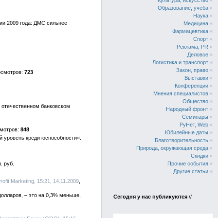
Культура, искусство
«
Образование, учеба
«
Наука
«
ии 2009 года: ДМС сильнее
Медицина
«
Фармацевтика
«
Спорт
«
Реклама, PR
«
Деловое
«
Логистика и транспорт
«
Закон, право
«
723
Выставки
«
Конференции
«
Мнения специалистов
«
Общество
«
в отечественном банковском
Народный фронт
«
Семинары
«
РуНет, Web
«
848
Юбилейные даты
«
й уровень кредитоспособности».
Благотворительность
«
Природа, окружающая среда
«
Скидки
«
. руб.
Прочие события
«
Другие статьи
«
Profit Marketing, 15:21, 14.11.2009
долларов, – это на 0,3% меньше,
Сегодня у нас публикуются
//