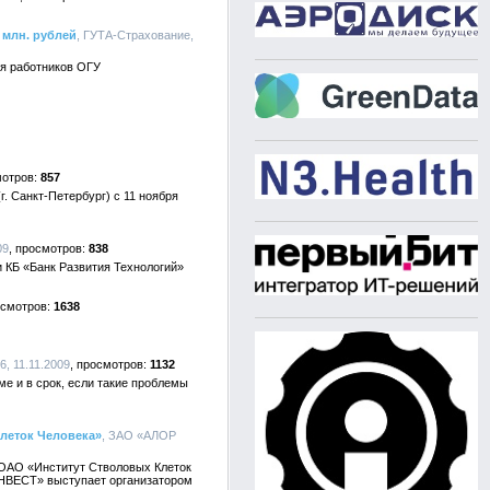
 млн. рублей
, ГУТА-Страхование,
ья работников ОГУ
857
. Санкт-Петербург) с 11 ноября
09
838
и КБ «Банк Развития Технологий»
1638
, 11.11.2009
1132
е и в срок, если такие проблемы
леток Человека»
, ЗАО «АЛОР
 ОАО «Институт Стволовых Клеток
ИНВЕСТ» выступает организатором