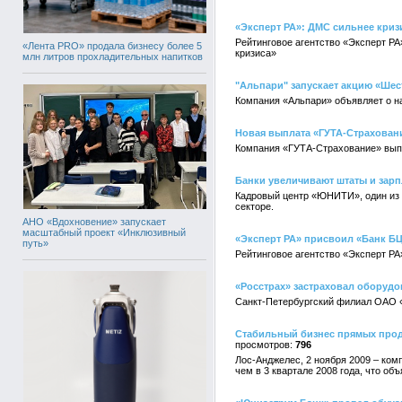
«Эксперт РА»: ДМС сильнее криз
Рейтинговое агентство «Эксперт РА
«Лента PRO» продала бизнесу более 5
кризиса»
млн литров прохладительных напитков
"Альпари" запускает акцию «Ше
Компания «Альпари» объявляет о н
Новая выплата «ГУТА-Страховани
Компания «ГУТА-Страхование» выпл
Банки увеличивают штаты и зар
Кадровый центр «ЮНИТИ», один из 
секторе.
АНО «Вдохновение» запускает
масштабный проект «Инклюзивный
«Эксперт РА» присвоил «Банк БЦ
путь»
Рейтинговое агентство «Эксперт Р
«Росстрах» застраховал оборудо
Санкт-Петербургский филиал ОАО «
Стабильный бизнес прямых продаж
796
Лос-Анджелес, 2 ноября 2009 – ком
чем в 3 квартале 2008 года, что о