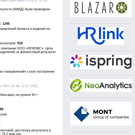
Юниаструм Банк» (ООО), 15:16,
ельности (МАКД) были проведены
1245
правлений бизнеса и ведения по
918
для компании ООО «НОВЭКС». Цель
азделений за финансовый результат
ес-направлений» стало построение
т РА», 01:48, 13.11.2009
боксары) на уровне В++
89
сков.
5
латежей, достигнув результата в
 75,2 млн грн.