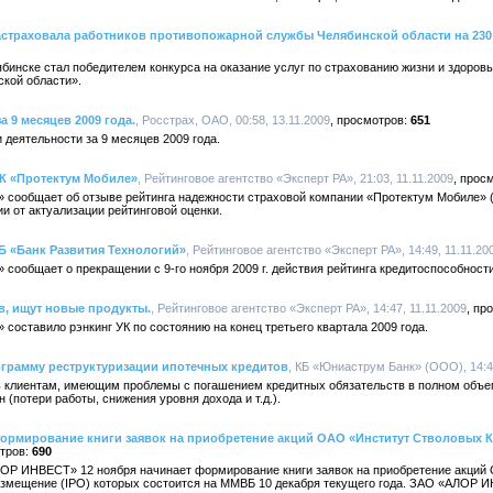
астраховала работников противопожарной службы Челябинской области на 230
инске стал победителем конкурса на оказание услуг по страхованию жизни и здоров
кой области».
а 9 месяцев 2009 года.
, Росстрах, ОАО, 00:58, 13.11.2009
651
 деятельности за 9 месяцев 2009 года.
СК «Протектум Мобиле»
, Рейтинговое агентство «Эксперт РА», 21:03, 11.11.2009
» сообщает об отзыве рейтинга надежности страховой компании «Протектум Мобиле» (г
ии от актуализации рейтинговой оценки.
КБ «Банк Развития Технологий»
, Рейтинговое агентство «Эксперт РА», 14:49, 11.11.20
» сообщает о прекращении с 9-го ноября 2009 г. действия рейтинга кредитоспособност
в, ищут новые продукты.
, Рейтинговое агентство «Эксперт РА», 14:47, 11.11.2009
 составило рэнкинг УК по состоянию на конец третьего квартала 2009 года.
ограмму реструктуризации ипотечных кредитов
, КБ «Юниаструм Банк» (ООО), 14:46
 клиентам, имеющим проблемы с погашением кредитных обязательств в полном объем
 (потери работы, снижения уровня дохода и т.д.).
рмирование книги заявок на приобретение акций ОАО «Институт Стволовых К
690
ОР ИНВЕСТ» 12 ноября начинает формирование книги заявок на приобретение акций
азмещение (IPO) которых состоится на ММВБ 10 декабря текущего года. ЗАО «АЛОР 