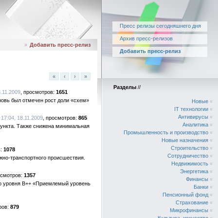
Пресс релизы сегодняшнего дня
Архив пресс-релизов
»
Добавить пресс-релиз
Добавить пресс-релиз
«
‹
›
»
Разделы
//
8.11.2009
1651
новь был отмечен рост доли «схем»
Новые
«
IT технологии
«
Антивирусы
«
17:04, 18.11.2009
865
Аналитика
«
пункта. Также снижена минимальная
Промышленность и производство
«
Новые назначения
«
Строительство
«
1078
Сотрудничество
«
жно-транспортного происшествия.
Недвижимость
«
Энергетика
«
1357
Финансы
«
 до уровня В++ «Приемлемый уровень
Банки
«
Пенсионный фонд
«
Страхование
«
879
Микрофинансы
«