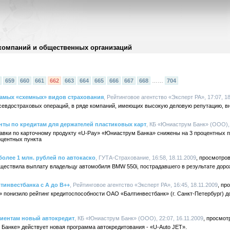
компаний и общественных организаций
659
660
661
662
663
664
665
666
667
668
……
704
самых «схемных» видов страхования
, Рейтинговое агентство «Эксперт РА», 17:07, 1
севдостраховых операций, в ряде компаний, имеющих высокую деловую репутацию, в
ты по кредитам для держателей пластиковых карт
, КБ «Юниаструм Банк» (ООО), 
ставки по карточному продукту «U-Pay» «Юниаструм Банка» снижены на 3 процентных 
оцентных пункта
олее 1 млн. рублей по автокаско
, ГУТА-Страхование, 16:58, 18.11.2009
ествила выплату владельцу автомобиля BMW 550i, пострадавшего в результате доро
тинвестбанка с А до В++
, Рейтинговое агентство «Эксперт РА», 16:45, 18.11.2009
» понизило рейтинг кредитоспособности ОАО «Балтинвестбанк» (г. Санкт-Петербург)
лиентам новый автокредит
, КБ «Юниаструм Банк» (ООО), 22:07, 16.11.2009
 Банке» действует новая программа автокредитования - «U-Auto JET».