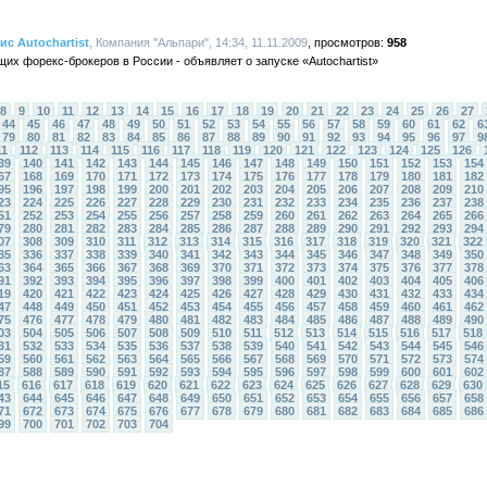
с Autochartist
, Компания "Альпари", 14:34, 11.11.2009
958
их форекс-брокеров в России - объявляет о запуске «Autochartist»
8
9
10
11
12
13
14
15
16
17
18
19
20
21
22
23
24
25
26
27
44
45
46
47
48
49
50
51
52
53
54
55
56
57
58
59
60
61
62
6
79
80
81
82
83
84
85
86
87
88
89
90
91
92
93
94
95
96
97
9
11
112
113
114
115
116
117
118
119
120
121
122
123
124
125
126
39
140
141
142
143
144
145
146
147
148
149
150
151
152
153
154
67
168
169
170
171
172
173
174
175
176
177
178
179
180
181
182
95
196
197
198
199
200
201
202
203
204
205
206
207
208
209
210
23
224
225
226
227
228
229
230
231
232
233
234
235
236
237
238
51
252
253
254
255
256
257
258
259
260
261
262
263
264
265
266
79
280
281
282
283
284
285
286
287
288
289
290
291
292
293
294
07
308
309
310
311
312
313
314
315
316
317
318
319
320
321
322
35
336
337
338
339
340
341
342
343
344
345
346
347
348
349
350
63
364
365
366
367
368
369
370
371
372
373
374
375
376
377
378
91
392
393
394
395
396
397
398
399
400
401
402
403
404
405
406
19
420
421
422
423
424
425
426
427
428
429
430
431
432
433
434
47
448
449
450
451
452
453
454
455
456
457
458
459
460
461
462
75
476
477
478
479
480
481
482
483
484
485
486
487
488
489
490
03
504
505
506
507
508
509
510
511
512
513
514
515
516
517
518
31
532
533
534
535
536
537
538
539
540
541
542
543
544
545
546
59
560
561
562
563
564
565
566
567
568
569
570
571
572
573
574
87
588
589
590
591
592
593
594
595
596
597
598
599
600
601
602
15
616
617
618
619
620
621
622
623
624
625
626
627
628
629
630
43
644
645
646
647
648
649
650
651
652
653
654
655
656
657
658
71
672
673
674
675
676
677
678
679
680
681
682
683
684
685
686
99
700
701
702
703
704