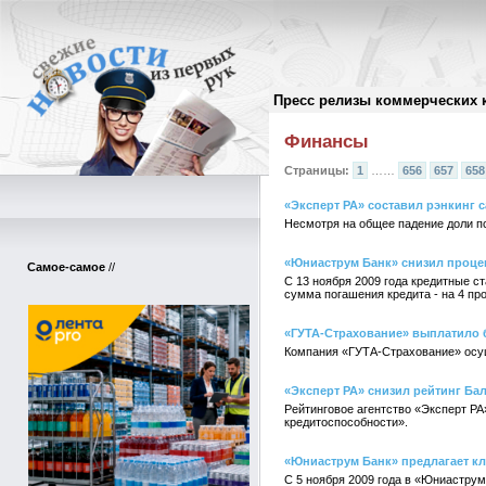
Пресс релизы коммерческих 
Архив пресс-релизов
//
Финансы
Страницы:
1
……
656
657
658
«Эксперт РА» составил рэнкинг 
Несмотря на общее падение доли п
«Юниаструм Банк» снизил процен
Самое-самое
//
С 13 ноября 2009 года кредитные 
сумма погашения кредита - на 4 пр
«ГУТА-Страхование» выплатило б
Компания «ГУТА-Страхование» осущ
«Эксперт РА» снизил рейтинг Бал
Рейтинговое агентство «Эксперт РА
кредитоспособности».
«Юниаструм Банк» предлагает к
С 5 ноября 2009 года в «Юниаструм