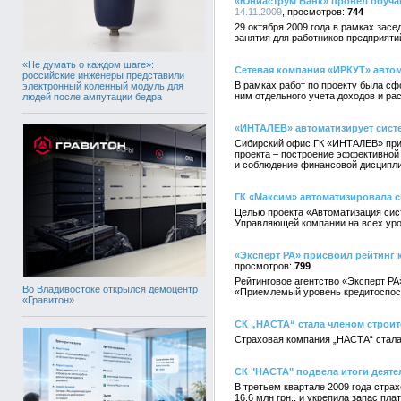
«Юниаструм Банк» провел обуч
14.11.2009
744
29 октября 2009 года в рамках за
занятия для работников предприят
«Не думать о каждом шаге»:
Сетевая компания «ИРКУТ» авто
российские инженеры представили
В рамках работ по проекту была с
электронный коленный модуль для
ним отдельного учета доходов и ра
людей после ампутации бедра
«ИНТАЛЕВ» автоматизирует сис
Сибирский офис ГК «ИНТАЛЕВ» прис
проекта – построение эффективной
и соблюдение финансовой дисципл
ГК «Максим» автоматизировала 
Целью проекта «Автоматизация сис
Управляющей компании на всех уро
«Эксперт РА» присвоил рейтин
799
Рейтинговое агентство «Эксперт Р
Во Владивостоке открылся демоцентр
«Приемлемый уровень кредитоспос
«Гравитон»
СК „НАСТА“ стала членом строит
Страховая компания „НАСТА“ стала
СК "НАСТА" подвела итоги деятел
В третьем квартале 2009 года стра
16,6 млн грн., и укрепила запас пл