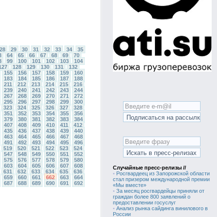
28
29
30
31
32
33
34
35
3
64
65
66
67
68
69
70
8
99
100
101
102
103
104
127
128
129
130
131
132
155
156
157
158
159
160
183
184
185
186
187
188
211
212
213
214
215
216
239
240
241
242
243
244
267
268
269
270
271
272
295
296
297
298
299
300
323
324
325
326
327
328
351
352
353
354
355
356
379
380
381
382
383
384
407
408
409
410
411
412
435
436
437
438
439
440
463
464
465
466
467
468
491
492
493
494
495
496
519
520
521
522
523
524
547
548
549
550
551
552
575
576
577
578
579
580
603
604
605
606
607
608
Случайные пресс-релизы //
631
632
633
634
635
636
•
Росгвардеец из Запорожской области
659
660
661
662
663
664
стал призером международной премии
687
688
689
690
691
692
«Мы вместе»
•
За месяц росгвардейцы приняли от
граждан более 800 заявлений о
предоставлении госуслуг
•
Анализ рынка сайдинга винилового в
России