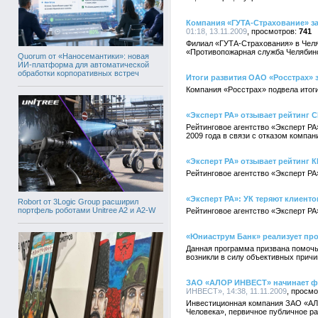
Компания «ГУТА-Страхование» з
01:18, 13.11.2009
741
Филиал «ГУТА-Страхования» в Челяб
«Противопожарная служба Челябинс
Quorum от «Наносемантики»: новая
ИИ-платформа для автоматической
обработки корпоративных встреч
Итоги развития ОАО «Росстрах» з
Компания «Росстрах» подвела итоги
«Эксперт РА» отзывает рейтинг 
Рейтинговое агентство «Эксперт РА
2009 года в связи с отказом компан
«Эксперт РА» отзывает рейтинг 
Рейтинговое агентство «Эксперт РА
«Эксперт РА»: УК теряют клиенто
Robort от 3Logic Group расширил
портфель роботами Unitree A2 и A2-W
Рейтинговое агентство «Эксперт РА»
«Юниаструм Банк» реализует пр
Данная программа призвана помочь
возникли в силу объективных причин
ЗАО «АЛОР ИНВЕСТ» начинает фо
ИНВЕСТ», 14:38, 11.11.2009
Инвестиционная компания ЗАО «АЛ
Человека», первичное публичное р