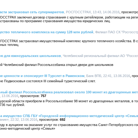
сти застраховал сеть супермаркетов
, РОСГОССТРАХ, 13:43, 14.06.2016
ОССТРАХ заключил договор страхования с крупным ритейлером, работающим на реги
астрахованы по программе страхования имущества юридических лиц.
ство тепличного комплекса на сумму 128 млн рублей
, Филиал ПАО СК "Росгосстр
ОССТРАХ застраховал имущественный комплекс крупного тепличного хозяйства. В с
ных теплиц.
ию для южноуральских школьников
, Челябинский региональный филиал АО "Россель
й Челябинский филиал Россельхозбанка открыл двери для школьников
 ценности и спонсирует III Турслет в Раменском
, Банк ВПБ, 22:41, 13.06.2016
не Подмосковья состоялся III семейный туристический слет.
ьный филиал Россельхозбанка реализовал около 100 монет из драгоценных ме
 13.06.2016
757
Курской области приобрели в Россельхозбанке 98 монет из драгоценных металлов, в т
36 тыс рублей.
ла имущество СПБ ГБУ «Городской информационно-методический центр «Семья»
ание», 22:32, 13.06.2016
692
ду в аукционе на оказание услуг по страхованию имущества Санкт-Петербургского г
онно-методический центр «Семья»