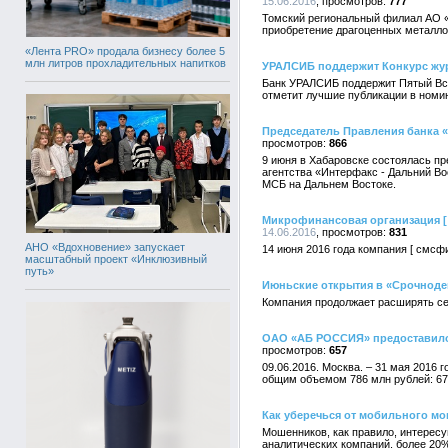
15.06.2016
777
Томский региональный филиал АО «
приобретение драгоценных металло
«Лента PRO» продала бизнесу более 5
млн литров прохладительных напитков
УРАЛСИБ поддержит Конкурс жур
Банк УРАЛСИБ поддержит Пятый Все
отметит лучшие публикации в номи
Председатель Правления банка 
866
9 июня в Хабаровске состоялась п
агентства «Интерфакс - Дальний Во
МСБ на Дальнем Востоке.
Микрофинансовая организация [
14.06.2016
831
АНО «Вдохновение» запускает
14 июня 2016 года компания [ смс
масштабный проект «Инклюзивный
путь»
Июньские открытия в «Срочноде
Компания продолжает расширять се
ОАО «АБ РОССИЯ» предоставило
657
09.06.2016. Москва. – 31 мая 201
общим объемом 786 млн рублей: 674
Как уберечься от мобильного м
Мошенников, как правило, интерес
аналитических компаний, более 20%