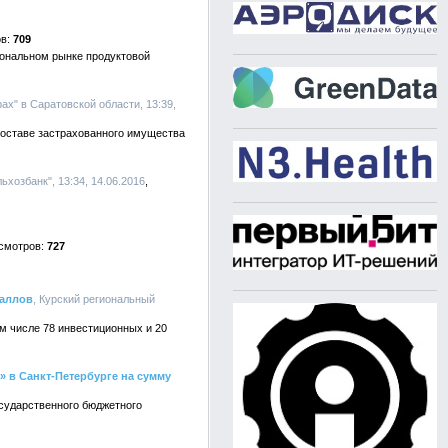
709
ональном рынке продуктовой
ах" в Саратовской области, 13:39,
оставе застрахованного имущества
хозбанк", 13:34, 14.06.2016
727
таллов
, Курский региональный
ом числе 78 инвестиционных и 20
 в Санкт-Петербурге на сумму
осударственного бюджетного