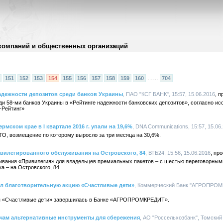
компаний и общественных организаций
151
152
153
154
155
156
157
158
159
160
……
704
адежности депозитов среди банков Украины
, ПАО "КСГ БАНК", 15:57, 15.06.2016
и 58-ми банков Украины в «Рейтинге надежности банковских депозитов», согласно ис
-Рейтинг»
мском крае в I квартале 2016 г. упали на 19,6%
, DNA Communications, 15:57, 15.06
ГО, возмещение по которому выросло за три месяца на 30,6%.
вилегированного обслуживания на Островского, 84
, ВТБ24, 15:56, 15.06.2016
живания «Привилегия» для владельцев премиальных пакетов – с шестью переговорным
а – на Островского, 84.
 благотворительную акцию «Счастливые дети»
, Коммерческий Банк "АГРОПРОМК
ия «Счастливые дети» завершилась в Банке «АГРОПРОМКРЕДИТ».
ичам альтернативные инструменты для сбережения
, АО "Россельхозбанк", Томский