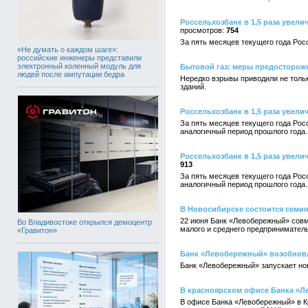
Россельхозбанк в 1,5 раза увел
754
За пять месяцев текущего года Рос
«Не думать о каждом шаге»:
российские инженеры представили
электронный коленный модуль для
Бытовой газ: меры предосторож
людей после ампутации бедра
Нередко взрывы приводили не толь
зданий.
Россельхозбанк в 1,5 раза увел
За пять месяцев текущего года Рос
аналогичный период прошлого года.
Россельхозбанк в 1,5 раза увел
913
За пять месяцев текущего года Рос
аналогичный период прошлого года.
В Новосибирске состоится семи
22 июня Банк «Левобережный» совм
Во Владивостоке открылся демоцентр
малого и среднего предпринимател
«Гравитон»
Банк «Левобережный» возобновл
Банк «Левобережный» запускает нов
В красноярском офисе Банка «Л
В офисе Банка «Левобережный» в К