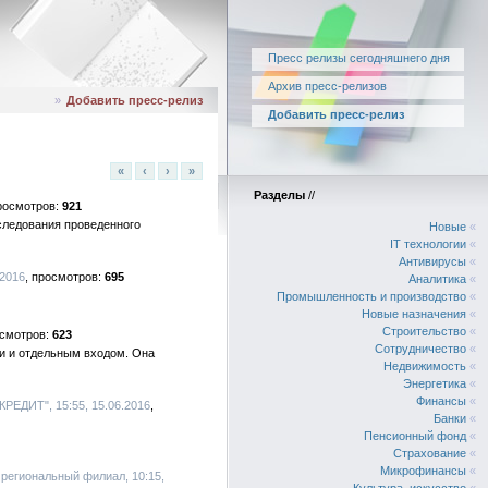
Пресс релизы сегодняшнего дня
Архив пресс-релизов
»
Добавить пресс-релиз
Добавить пресс-релиз
«
‹
›
»
Разделы
//
921
следования проведенного
Новые
«
IT технологии
«
Антивирусы
«
.2016
695
Аналитика
«
Промышленность и производство
«
Новые назначения
«
Строительство
«
623
Сотрудничество
«
и и отдельным входом. Она
Недвижимость
«
Энергетика
«
Финансы
«
РЕДИТ", 15:55, 15.06.2016
Банки
«
Пенсионный фонд
«
Страхование
«
Микрофинансы
«
 региональный филиал, 10:15,