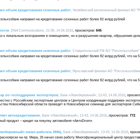
ичил объем кредитования сезонных работ
, Челябинский региональный филиал АО "Ро
сельхозбанк направил на кредитование сезонных работ более 82 млрд рублей
ности
, DNA Communications, 21:06, 14.06.2016
645
ко к локальным возгораниям в помещениях, но и разрушению квартир, обрушению цел
ичил объем кредитования сезонных работ
, Ставропольский РФ АО "Россельхозбанк", 
сельхозбанк направил на кредитование сезонных работ более 82 млрд рублей, что на 
ичил объем кредитования сезонных работ
, Ярославский филиал АО "Россельхозбанк"
сельхозбанк направил на кредитование сезонных работ более 82 млрд рублей, что на 
нар по господдержке экспортеров
, Банк «Левобережный», 13:43, 14.06.2016
естно с Российским экспортным центром и Центром координации поддержки экспорт
ьства Новосибирской области проведет в Новосибирске семинар для экспортеров Сиб
яет автокредитование
, Банк «Левобережный», 13:43, 14.06.2016
772
ый продукт – кредит на покупку автомобиля «АвтоDrom».
евобережный» начал работать МФЦ
, Банк «Левобережный», 13:43, 14.06.2016
расноярске на пр. Мира, 26 начал свою работу Многофункциональный центр предоста