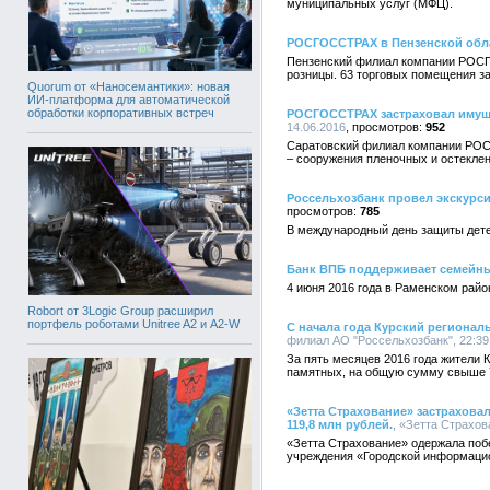
муниципальных услуг (МФЦ).
РОСГОССТРАХ в Пензенской обла
Пензенский филиал компании РОСГ
розницы. 63 торговых помещения з
Quorum от «Наносемантики»: новая
ИИ-платформа для автоматической
обработки корпоративных встреч
РОСГОССТРАХ застраховал имуще
14.06.2016
952
Саратовский филиал компании РОСГ
– сооружения пленочных и остеклен
Россельхозбанк провел экскурс
785
В международный день защиты дете
Банк ВПБ поддерживает семейные
4 июня 2016 года в Раменском райо
Robort от 3Logic Group расширил
портфель роботами Unitree A2 и A2-W
С начала года Курский регионал
филиал АО "Россельхозбанк", 22:39,
За пять месяцев 2016 года жители 
памятных, на общую сумму свыше 7
«Зетта Страхование» застрахова
119,8 млн рублей.
, «Зетта Страхов
«Зетта Страхование» одержала побе
учреждения «Городской информаци