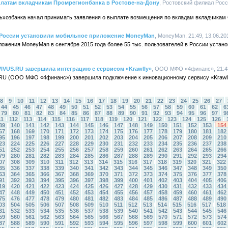
платам вкладчикам Промрегионбанка в Ростове-на-Дону
, Ростовский филиал Росс
ьхозбанка начал принимать заявления о выплате возмещения по вкладам вкладчика
в России установили мобильное приложение MoneyMan
, MoneyMan, 21:49, 13.06.20
ожения MoneyMan в сентябре 2015 года более 55 тыс. пользователей в России устано
IVUS.RU завершила интеграцию с сервисом «Krawlly»
, ООО МФО «4финанс», 21:48
.RU (ООО МФО «4финанс») завершила подключение к инновационному сервису «Krawl
8
9
10
11
12
13
14
15
16
17
18
19
20
21
22
23
24
25
26
27
44
45
46
47
48
49
50
51
52
53
54
55
56
57
58
59
60
61
62
6
79
80
81
82
83
84
85
86
87
88
89
90
91
92
93
94
95
96
97
9
11
112
113
114
115
116
117
118
119
120
121
122
123
124
125
126
39
140
141
142
143
144
145
146
147
148
149
150
151
152
153
154
67
168
169
170
171
172
173
174
175
176
177
178
179
180
181
182
95
196
197
198
199
200
201
202
203
204
205
206
207
208
209
210
23
224
225
226
227
228
229
230
231
232
233
234
235
236
237
238
51
252
253
254
255
256
257
258
259
260
261
262
263
264
265
266
79
280
281
282
283
284
285
286
287
288
289
290
291
292
293
294
07
308
309
310
311
312
313
314
315
316
317
318
319
320
321
322
35
336
337
338
339
340
341
342
343
344
345
346
347
348
349
350
63
364
365
366
367
368
369
370
371
372
373
374
375
376
377
378
91
392
393
394
395
396
397
398
399
400
401
402
403
404
405
406
19
420
421
422
423
424
425
426
427
428
429
430
431
432
433
434
47
448
449
450
451
452
453
454
455
456
457
458
459
460
461
462
75
476
477
478
479
480
481
482
483
484
485
486
487
488
489
490
03
504
505
506
507
508
509
510
511
512
513
514
515
516
517
518
31
532
533
534
535
536
537
538
539
540
541
542
543
544
545
546
59
560
561
562
563
564
565
566
567
568
569
570
571
572
573
574
87
588
589
590
591
592
593
594
595
596
597
598
599
600
601
602