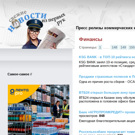
Пресс релизы коммерческих 
Архив пресс-релизов
//
Финансы
Страницы:
1
……
148
149
150
KSG BANK - в ТОП-10 рейтинга н
KSG BANK занял 10-ю позицию, сред
рейтинговым агентством «Стандарт
Самое-самое
//
Продажи страховых полисов в Пер
Одна из причин роста сборов - ОСА
ВТБ24 открыл большую зону при
ВТБ24 открыл в Казани зону обслу
расположена в головном офисе банк
Банк «АГРОПРОМКРЕДИТ» провел
848
Ежегодная благотворительная акц
Россельхозбанк предлагает том