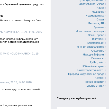
Культура, искусство
«
Образование, учеба
«
ом сбережений денежных средств -
Наука
«
Медицина
«
Фармацевтика
«
36
Спорт
«
изнеса: в рамках Конкурса Банк
Реклама, PR
«
Деловое
«
Логистика и транспорт
«
КБ "Восточный", 21:21, 14.06.2016
Закон, право
«
пресс-центре информационного
Выставки
«
вития сети и инвестирования в
Конференции
«
Мнения специалистов
«
Общество
«
ОО МФО «СМСФИНАНС», 21:19,
Народный фронт
«
Семинары
«
РуНет, Web
«
Юбилейные даты
«
Благотворительность
«
Природа, окружающая среда
«
Скидки
«
Прочие события
«
нгмедиа, 21:15, 14.06.2016
Другие статьи
«
открытии двух кредитных линий
Сегодня у нас публикуются
//
ва. По данным российских