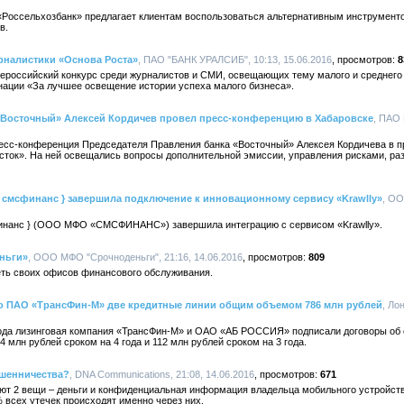
Россельхозбанк» предлагает клиентам воспользоваться альтернативным инструмент
в.
налистики «Основа Роста»
, ПАО "БАНК УРАЛСИБ", 10:13, 15.06.2016
8
российский конкурс среди журналистов и СМИ, освещающих тему малого и среднего б
нации «За лучшее освещение истории успеха малого бизнеса».
«Восточный» Алексей Кордичев провел пресс-конференцию в Хабаровске
, ПАО 
ресс-конференция Председателя Правления банка «Восточный» Алексея Кордичева в 
сток». На ней освещались вопросы дополнительной эмиссии, управления рисками, раз
 смсфинанс } завершила подключение к инновационному сервису «Krawlly»
, О
финанс } (ООО МФО «СМСФИНАНС») завершила интеграцию с сервисом «Krawlly».
ньги»
, ООО МФО "Срочноденьги", 21:16, 14.06.2016
809
ть своих офисов финансового обслуживания.
 ПАО «ТрансФин-М» две кредитные линии общим объемом 786 млн рублей
, Ло
6 года лизинговая компания «ТрансФин-М» и ОАО «АБ РОССИЯ» подписали договоры об 
 млн рублей сроком на 4 года и 112 млн рублей сроком на 3 года.
ошенничества?
, DNA Communications, 21:08, 14.06.2016
671
уют 2 вещи – деньги и конфиденциальная информация владельца мобильного устройст
 всех утечек происходят именно через них.