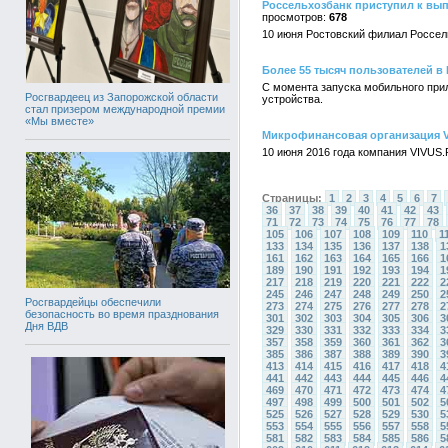
Россельхозбанк приступил к вы
678
10 июня Ростовский филиал Россел
Более 55 тысяч пользователей 
С момента запуска мобильного прил
Росгвардеец из Запорожской области
устройства.
стал призером международной премии
«Мы вместе»
Микрофинансовая организация V
10 июня 2016 года компания VIVUS
Страницы:
1
2
3
4
5
6
7
36
37
38
39
40
41
42
43
71
72
73
74
75
76
77
78
105
106
107
108
109
110
1
133
134
135
136
137
138
1
161
162
163
164
165
166
1
189
190
191
192
193
194
1
217
218
219
220
221
222
2
245
246
247
248
249
250
2
Росгвардейцы обеспечили
273
274
275
276
277
278
2
безопасность во время празднования
301
302
303
304
305
306
3
Дня ВДВ
329
330
331
332
333
334
3
357
358
359
360
361
362
3
385
386
387
388
389
390
3
413
414
415
416
417
418
4
441
442
443
444
445
446
4
469
470
471
472
473
474
4
497
498
499
500
501
502
5
525
526
527
528
529
530
5
553
554
555
556
557
558
5
581
582
583
584
585
586
5