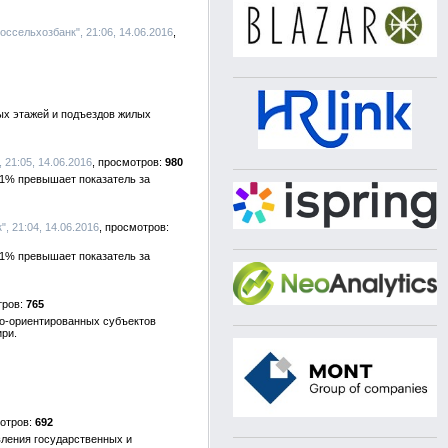
ссельхозбанк", 21:06, 14.06.2016
ых этажей и подъездов жилых
21:05, 14.06.2016
980
51% превышает показатель за
, 21:04, 14.06.2016
51% превышает показатель за
765
но-ориентированных субъектов
ири.
692
вления государственных и