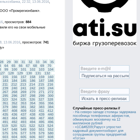
ельхозбанка, 22:32, 13.06.2016
м ООО «Промрегионбанк».
16
884
вили его на свои мобильные
, 13.06.2016
741
ly»
28
29
30
31
32
33
34
35
3
64
65
66
67
68
69
70
8
99
100
101
102
103
104
127
128
129
130
131
132
155
156
157
158
159
160
183
184
185
186
187
188
211
212
213
214
215
216
239
240
241
242
243
244
267
268
269
270
271
272
295
296
297
298
299
300
323
324
325
326
327
328
351
352
353
354
355
356
379
380
381
382
383
384
Случайные пресс-релизы //
407
408
409
410
411
412
•
На северо-западе столицы задержана
435
436
437
438
439
440
пособница телефонных аферистов,
463
464
465
466
467
468
обманувших москвичку на 12
491
492
493
494
495
496
миллионов рублей
519
520
521
522
523
524
•
«1С&#8209;Рарус» упростил
547
548
549
550
551
552
кадровый документооборот для
575
576
577
578
579
580
сотрудников группы предприятий
603
604
605
606
607
608
«Готэк»