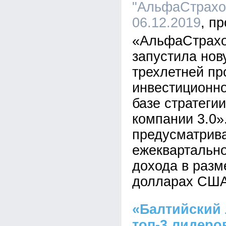
"АльфаСтрахов
06.12.2019
«АльфаСтрахо
запустила нов
трехлетней п
инвестиционно
базе стратеги
компании 3.0»
предусматрив
ежеквартально
дохода в разм
долларах США
«Балтийский 
топ-3 лидеро