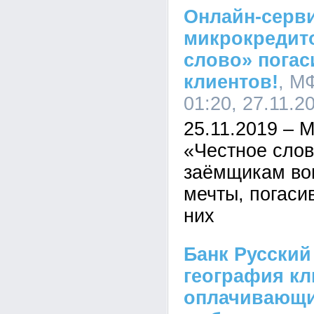
Онлайн-серв
микрокредит
слово» погас
клиентов!
, М
01:20, 27.11.2
25.11.2019 – 
«Честное сло
заёмщикам воп
мечты, погаси
них
Банк Русский
география кл
оплачивающи