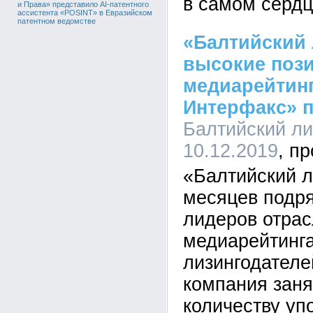
в самом сердц
и Права» представило AI-патентного
ассистента «POSINT» в Евразийском
патентном ведомстве
«Балтийский 
высокие поз
медиарейтин
Интерфакс» п
Балтийский лиз
10.12.2019
«Балтийский л
месяцев подря
лидеров отрас
медиарейтинга
лизингодателе
компания заня
количеству уп