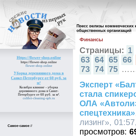
Пресс релизы коммерческих 
Архив пресс-релизов
//
общественных организаций
Финансы
Страницы:
1
Https://flower-shop.online
63
64
65
66
https://flower-shop.online
flower-shop.online
73
74
75
…
Уборка деревянного дома в
Санкт-Петербурге от 60 руб. за
Эксперт «Бал
м²
Колибри клининг -
уборка
деревянного дома в Санкт-
стала спикер
Петербурге от 60 руб. за м²
.
colibri-cleaning-spb.ru
ОЛА «Автоли
спецтехника»
лизинг», 01:57
Самое-самое
//
6