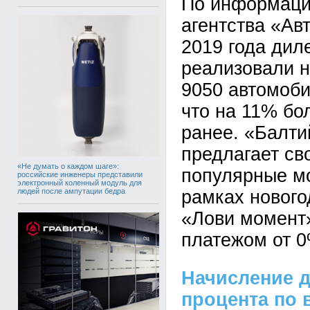
По информаци
агентства «Авт
2019 года дил
реализовали н
9050 автомоби
что на 11% бо
ранее. «Балти
предлагает св
«Не думать о каждом шаге»:
популярные м
российские инженеры представили
электронный коленный модуль для
людей после ампутации бедра
рамках новог
«Лови момент
платежом от 0
Начисление 
процента по 