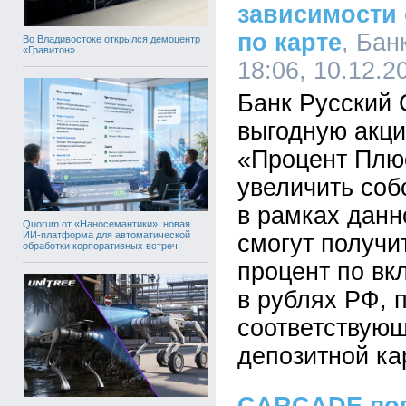
зависимости 
по карте
, Бан
Во Владивостоке открылся демоцентр
«Гравитон»
18:06, 10.12.2
Банк Русский 
выгодную акци
«Процент Плю
увеличить соб
в рамках данн
Quorum от «Наносемантики»: новая
ИИ-платформа для автоматической
смогут получи
обработки корпоративных встреч
процент по вк
в рублях РФ, 
соответствующ
депозитной ка