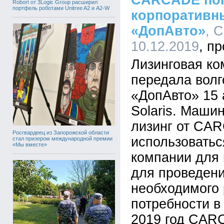
CARCADE по
Robort от 3Logic Group расширил
портфель роботами Unitree A2 и A2-W
корпоративн
«ДопАвто»
, 
10.12.2019
Лизинговая к
передала вол
«ДопАвто» 15 
Solaris. Маши
лизинг от CA
Росгвардеец из Запорожской области
использоватьс
стал призером международной премии
«Мы вместе»
компании для 
для проведени
необходимого 
потребности в 
2019 год CAR