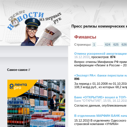
Пресс релизы коммерческих 
Архив пресс-релизов
//
Финансы
Страницы:
1
……
624
625
626
Отмена ускоренной амортизации 
16.12.2010
874
Вопрос отмены Минфином РФ примен
конференции «Лизинг в России – 20
Самое-самое
//
«Эксперт РА»: банки перестали 
896
За период с 01.10.2008 по 01.10.20
108,3 млрд руб., из которых 68,2 м
Банк «ОТКРЫТИЕ» вошел в ТОП-3
Банк "ОТКРЫТИЕ", 15:55, 16.12.201
Согласно данным, опубликованным 
В отделениях МАРФИН БАНК нач
15.12.2010 В отделениях Одесског
страховой компании «УНИКА»