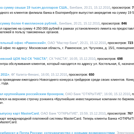
а сумму свыше 19 тысяч долларов США.
, Бинбанк, 20:21, 15.12.2010
7
ного из клиентов филиала банка в Екатеринбурге выпустил аккредитив на сумму 19 
сумму более 4 миллионов рублей.
, Бинбанк, 20:21, 15.12.2010
846
л гарантию на сумму 4 250 000 рублей в рамках установленного лимита на предоставл
атежей в пользу таможенных органов.
тельный офис «Раменский»
, ОАО "Мастер-Банк", 20:21, 15.12.2010
723
офис по адресу: Московская область, г. Раменское, ул. Чугунова, д. 15/1, помещение 
иевский ЦОК №2 СК "НАСТА"
, СК "НАСТА", 16:05, 15.12.2010
698
ентра обслуживания клиентов, который находится по адресу ул. Костельная, 6, назнач
2011»
, ФГ Калита-Финанс, 16:00, 15.12.2010
650
 проведении ежегодного Новогоднего конкурса трейдеров среди своих клиентов. Конку
 года.
ал крупнейшим российским брокером
, ОАО Банк "ОТКРЫТИЕ", 16:00, 15.12.2010
лся на верхнюю строчку рэнкинга «Крупнейшие инвестиционные компании по биржев
а».
пуску карт MasterCard
, ОАО Банк "ОТКРЫТИЕ", 15:59, 15.12.2010
767
арт международной платежной системы MasterCard. Теперь клиенты Банка «ОТКРЫТ
MasterCard.
сибирск» и Почта России: сотрудничество с новыми возможностями
, Электронн