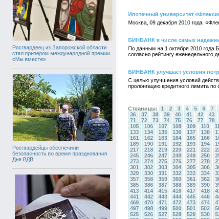
Ипотечный университет «Флекси
Москва, 09 декабря 2010 года. «Фл
БИНБАНК в числе самых надежны
Росгвардеец из Запорожской области
По данным на 1 октября 2010 года 
стал призером международной премии
согласно рейтингу еженедельного де
«Мы вместе»
БИНБАНК улучшает условия потр
С целью улучшения условий действ
пролонгацию кредитного лимита по 
Страницы:
1
2
3
4
5
6
7
36
37
38
39
40
41
42
43
71
72
73
74
75
76
77
78
105
106
107
108
109
110
1
133
134
135
136
137
138
1
161
162
163
164
165
166
1
189
190
191
192
193
194
1
Росгвардейцы обеспечили
217
218
219
220
221
222
2
безопасность во время празднования
245
246
247
248
249
250
2
Дня ВДВ
273
274
275
276
277
278
2
301
302
303
304
305
306
3
329
330
331
332
333
334
3
357
358
359
360
361
362
3
385
386
387
388
389
390
3
413
414
415
416
417
418
4
441
442
443
444
445
446
4
469
470
471
472
473
474
4
497
498
499
500
501
502
5
525
526
527
528
529
530
5