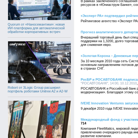
В рамках заключенного соглашения
ресурсов в «Юниаструм Банке», сос
«Эксперт РА» подтвердил рейтин
Рейтинговое агентство «Эксперт РА
Quorum от «Наносемантики»: новая
ИИ-платформа для автоматической
обработки корпоративных встреч
Прогноз аналитического департам
Вчерашний торговый день был специ
поддержки на 1,3200, долго торгова
для снижения евро.
«Золотая Корона – Денежные пе
За 10 месяцев 2010 года сеть Сист
основным направлениям потоков де
в странах СНГ.
РосБР и РОСАВТОБАНК подписал
"РОСАВТОБАНК", 14:00, 10.12.2010
Robort от 3Logic Group расширил
РОСАВТОБАНК и Российский банк ра
портфель роботами Unitree A2 и A2-W
модернизации». Благодаря этому с
IVEXE Innovation Ventures запус
9 декабря 2010 года IVEXE Innovati
Международный фонд с участием
714
Компания FleetMatics, мировой лид
привлечению очередного раунда ин
развитие компании.