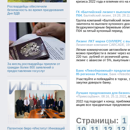
кризиса 2022 года и влиянии его на
Росгвардейцы обеспечили
безопасность во время празднования
ГК «Балтийский лизинг» выплат
Дня ВДВ
П04
, Балтийский лизинг, 19:28, 28.1
Группа компаний «Балтийский лизи
эмитента по выплате купонного до
бездокументарным биржевым облиг
П04 за пятый купонный период.
Лизинг ЛКТ марки СОЛЛЕРС с вы
Лизинговая компания CARCADE, 19:2
Лёгкие коммерческие автомобили м
можно приобрести в лизинг через 
220 тыс. рублей от розничной цен
лизинг с авансом от 5%, выкупным 
За месяц росгвардейцы приняли от
граждан более 800 заявлений о
Банк «Левобережный» предлагает
предоставлении госуслуг
85 регионах России
, Банк «Левобе
Участвуйте и побеждайте в торгах,
закупки доверьте банку.
Лучшие предложения для бизнеса
«Примсоцбанк», 08:16, 25.11.2022
2022 год подходит к концу, приближ
акцию все праздничные предложен
Страницы:
1
10
11
12
13
Патентное бюро «Институт Инноваций