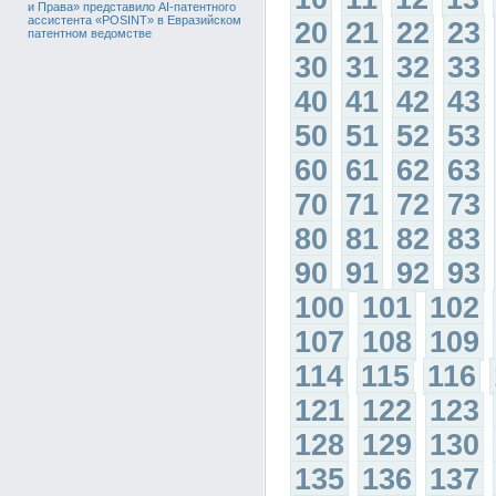
и Права» представило AI-патентного
ассистента «POSINT» в Евразийском
20
21
22
23
патентном ведомстве
30
31
32
33
40
41
42
43
50
51
52
53
60
61
62
63
70
71
72
73
80
81
82
83
90
91
92
93
100
101
102
107
108
109
114
115
116
121
122
123
128
129
130
135
136
137