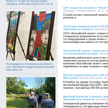
Robort от 3Logic Group расширил
портфель роботами Unitree A2 и A2-W
15% скидки на покупки в "Ленте"
Приморья «Примсоцбанк», 22:12, 02
Ссылка на ваш уникальный промоко
privetmir.ru
Установка лазерной резки GOLDE
«Балтийском лизинге»
, Балтийски
ООО «Балтийский лизинг» совмест
специальное предложение на уста
это оборудование в лизинг можно с 
пусконаладочные работы от постав
«Балтийский лизинг» занял шест
по итогам девяти месяцев
, Балтий
Аналитики рейтингового агентства 
лизингового рынка по итогам девяти
компания «Балтийский лизинг» заня
Росгвардеец из Запорожской области
поднявшись на одну позицию в сра
стал призером международной премии
«Мы вместе»
Лёгкие коммерческие авто SOLLE
000 рублей
, Балтийский лизинг, 19:
В Елабуге на заводе «Соллерс Ала
автомобилей бренда SOLLERS. «Бал
новинки с выгодой до 290 000 рубле
Дмитрий Корчагов о кризисе, де
«Балтийского лизинга»
, Балтийски
Генеральный директор компании «Ба
«Коммерсантъ» об адаптации бизне