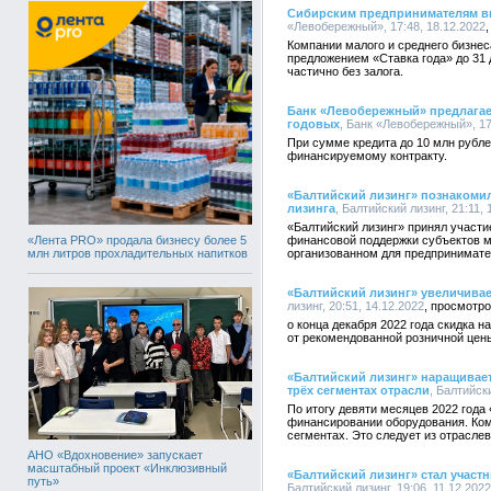
Сибирским предпринимателям в
«Левобережный», 17:48, 18.12.2022
Компании малого и среднего бизне
предложением «Ставка года» до 31 
частично без залога.
Банк «Левобережный» предлагает
годовых
, Банк «Левобережный», 17
При сумме кредита до 10 млн рубле
финансируемому контракту.
«Балтийский лизинг» познакоми
лизинга
, Балтийский лизинг, 21:11, 
«Балтийский лизинг» принял участи
«Лента PRO» продала бизнесу более 5
финансовой поддержки субъектов м
млн литров прохладительных напитков
организованном для предпринимате
«Балтийский лизинг» увеличивае
лизинг, 20:51, 14.12.2022
о конца декабря 2022 года скидка 
от рекомендованной розничной цен
«Балтийский лизинг» наращивае
трёх сегментах отрасли
, Балтийски
По итогу девяти месяцев 2022 года
финансировании оборудования. Ком
сегментах. Это следует из отрасле
АНО «Вдохновение» запускает
масштабный проект «Инклюзивный
«Балтийский лизинг» стал участ
путь»
Балтийский лизинг, 19:06, 11.12.2022