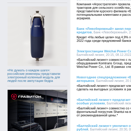
Компания «Агростратегия» провела
тракторов для сельского хозяйства
представители курского филиала «Б
потенциальными клиентами и расск
аграриев.
Банк «Левобережный» занял перв
кредитов
, Банк «Левобережный», 21
Кредит «На любые цели» под 4,9% 
2022 года среди предложений банко
Электростанции Weichai Power Co
Балтийский лизинг, 20:15, 08.12.202
«Балтийский лизинг» совместно с п
оборудования Komtrans Group, пре
Weichai Power Co., Ltd. В рамках с
«Не думать о каждом шаге»:
российские инженеры представили
электронный коленный модуль для
Новогоднее спецпредложение «Б
людей после ампутации бедра
авторынок
, Балтийский лизинг, 20:
«Балтийский лизинг» предлагает кл
сделать на выгодных условиях в р
«Балтийский лизинг» предлагает
особых условиях
, Балтийский лизи
«Балтийский лизинг» совместно со
фронтальный погрузчик Shantui на 
от рекомендованной цены.*
«Балтийский лизинг» увеличил 
рублей
, Балтийский лизинг, 20:30, 