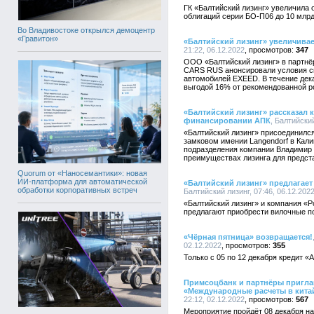
ГК «Балтийский лизинг» увеличила
облигаций серии БО-П06 до 10 млрд
Во Владивостоке открылся демоцентр
«Гравитон»
«Балтийский лизинг» увеличивае
21:22, 06.12.2022
347
ООО «Балтийский лизинг» в партн
CARS RUS анонсировали условия с
автомобилей EXEED. В течение дека
выгодой 16% от рекомендованной р
«Балтийский лизинг» рассказал
финансировании АПК
, Балтийский
«Балтийский лизинг» присоединилс
замковом имении Langendorf в Кали
подразделения компании Владимир 
преимуществах лизинга для предст
Quorum от «Наносемантики»: новая
ИИ-платформа для автоматической
«Балтийский лизинг» предлагает 
обработки корпоративных встреч
Балтийский лизинг, 07:46, 06.12.202
«Балтийский лизинг» и компания «Р
предлагают приобрести вилочные пог
«Чёрная пятница» возвращается!
02.12.2022
355
Только с 05 по 12 декабря кредит «
Примсоцбанк и партнёры пригла
«Международные расчеты в кита
22:12, 02.12.2022
567
Мероприятие пройдёт 08 декабря на