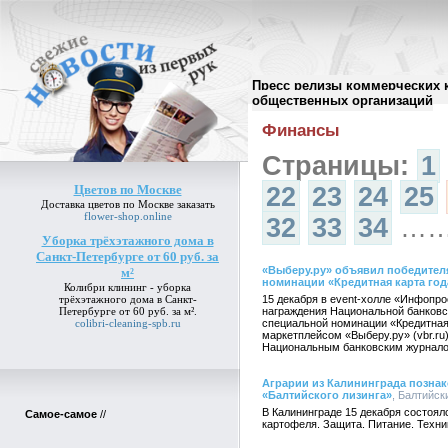
Пресс релизы коммерческих 
Архив пресс-релизов
//
общественных организаций
Финансы
Страницы:
1
Цветов по Москве
22
23
24
25
Доставка
цветов по Москве
заказать
flower-shop.online
32
33
34
…
Уборка трёхэтажного дома в
Санкт-Петербурге от 60 руб. за
«Выберу.ру» объявил победител
м²
номинации «Кредитная карта год
Колибри клининг -
уборка
трёхэтажного дома в Санкт-
15 декабря в event-холле «Инфопр
Петербурге от 60 руб. за м²
.
награждения Национальной банковс
colibri-cleaning-spb.ru
специальной номинации «Кредитная
маркетплейсом «Выберу.ру» (vbr.ru
Национальным банковским журнало
Аграрии из Калининграда позн
«Балтийского лизинга»
, Балтийски
В Калининграде 15 декабря состоя
Самое-самое
//
картофеля. Защита. Питание. Техни