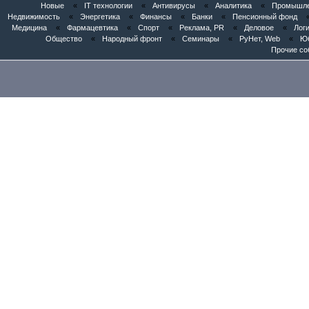
Новые
«
IT технологии
«
Антивирусы
«
Аналитика
«
Промышлен
Недвижимость
«
Энергетика
«
Финансы
«
Банки
«
Пенсионный фонд
Медицина
«
Фармацевтика
«
Спорт
«
Реклама, PR
«
Деловое
«
Логи
Общество
«
Народный фронт
«
Семинары
«
РуНет, Web
«
Юб
Прочие со