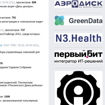
, 09.06.2012
858
льная акция «День донора»,
791
ю регистрацию в электронном виде»
012
737
ssChallenge 2012, среди которых
ов
, ОАО "РВК", 05:26, 08.06.2012
тбора управляющих компаний для
79
ошедшем Годовом Собрании
ния родителей, Пензенским
ников «Пензенского Дома ребенка»
1008
», организованном популярным