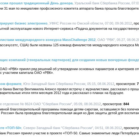
оссии прошел традиционный День донора
, Уральский банк Сбербанка России, 07:03
и 31 мая по инициативе профсоюзного комитета аппарата банка прошла благотворите
трируют бизнес электронно
, УФНС России по Омской области, 07:00, 09.06.2012
пытной эксплуатации нового Интернет-сервиса «Подача документов на государственну
листами международного конкурса MassChallenge 2012
, ОАО "РВК", 05:27, 08.06.2
Массачусетс, США) были названы 125 команд-финалистов международного конкурса Ma
щих компаний (генеральных партнеров) для создания новых венчурных фонд
в ОАО «РВК» принял ряд решений об утверждении основных параметров и критериев о
с участием капитала ОАО «РВК».
ном формате
, Юго-Западный банк Сбербанка России, 05:15, 08.06.2012
7
о банка Виктор Вентимилла Алонсо провел встречу с журналистами, рассказал о пр
варительные итоги пяти месяцев 2012 года и рассказал о планах на будущее.
ое отделение № 8624 ОАО "Сбербанк России", 05:09, 08.06.2012
844
ативной благотворительной программы помощи детям-сиротам, оставшимся без попече
оссии» была проведена благотворительная акция ко Дню защиты детей для воспитан
кте «ТОП-50»
, Северо-Западный банк "Сбербанка России", 04:51, 08.06.2012
нк России» принял участие в проекте «ТОП-50. Самые знаменитые люди Петербурга