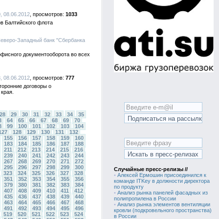
, 08.06.2012
1033
в Балтийского флота
Северо-Западный банк "Сбербанка
офисного документооборота во всех
, 08.06.2012
777
торонние договоры о
края.
28
29
30
31
32
33
34
35
3
64
65
66
67
68
69
70
8
99
100
101
102
103
104
127
128
129
130
131
132
155
156
157
158
159
160
183
184
185
186
187
188
211
212
213
214
215
216
239
240
241
242
243
244
267
268
269
270
271
272
295
296
297
298
299
300
Случайные пресс-релизы //
323
324
325
326
327
328
•
Алексей Ермошин присоединился к
351
352
353
354
355
356
команде ITKey в должности директора
379
380
381
382
383
384
по продукту
407
408
409
410
411
412
•
Анализ рынка панелей фасадных из
435
436
437
438
439
440
полипропилена в России
463
464
465
466
467
468
•
Анализ рынка элементов вентиляции
491
492
493
494
495
496
кровли (подкровельного пространства)
519
520
521
522
523
524
в России