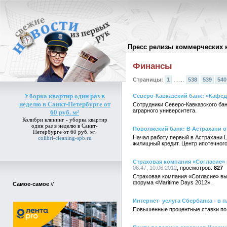
Пресс релизы коммерческих 
Архив пресс-релизов
//
Финансы
Страницы:
1
……
538
539
540
Уборка квартир один раз в
Северо-Кавказский банк: «Кафед
неделю в Санкт-Петербурге от
Сотрудники Северо-Кавказского ба
аграрного университета.
60 руб. м²
Колибри клининг -
уборка квартир
один раз в неделю в Санкт-
Поволжский банк: В Астрахани 
Петербурге от 60 руб. м²
.
Начал работу первый в Астрахани 
colibri-cleaning-spb.ru
жилищный кредит. Центр ипотечного 
Страховая компания «Согласие» 
06:47, 10.06.2012
827
Страховая компания «Согласие» вы
форума «Maritime Days 2012».
Самое-самое
//
Интернет- услуга Сбербанка - в 
Повышенные процентные ставки по 