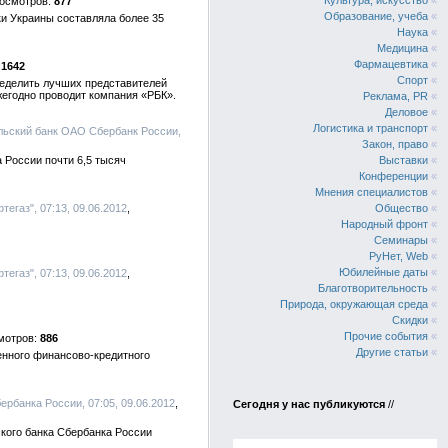
Культура, искусство
«
877
Образование, учеба
«
ки Украины составляла более 35
Наука
«
Медицина
«
Фармацевтика
«
1642
Спорт
«
ределить лучших представителей
жегодно проводит компания «РБК».
Реклама, PR
«
Деловое
«
Логистика и транспорт
«
альский банк ОАО Сбербанк России,
Закон, право
«
 России почти 6,5 тысяч
Выставки
«
Конференции
«
Мнения специалистов
«
егаз", 07:13, 09.06.2012
Общество
«
Народный фронт
«
Семинары
«
РуНет, Web
«
Юбилейные даты
«
егаз", 07:13, 09.06.2012
Благотворительность
«
Природа, окружающая среда
«
Скидки
«
Прочие события
«
886
Другие статьи
«
енного финансово-кредитного
ербанка России, 07:05, 09.06.2012
Сегодня у нас публикуются
//
кого банка Сбербанка России