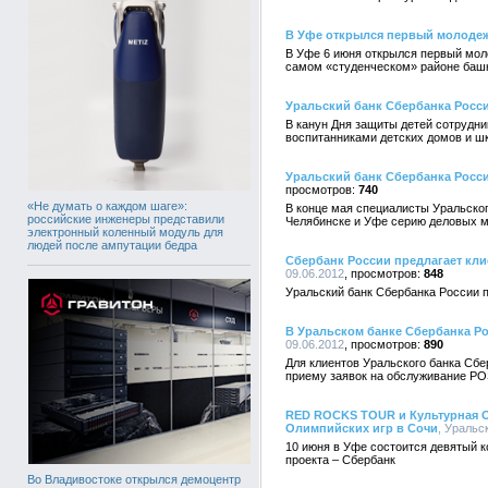
В Уфе открылся первый молоде
В Уфе 6 июня открылся первый моло
самом «студенческом» районе баш
Уральский банк Сбербанка Росс
В канун Дня защиты детей сотрудн
воспитанниками детских домов и ш
Уральский банк Сбербанка Росс
740
«Не думать о каждом шаге»:
В конце мая специалисты Уральског
российские инженеры представили
Челябинске и Уфе серию деловых м
электронный коленный модуль для
людей после ампутации бедра
Сбербанк России предлагает кл
09.06.2012
848
Уральский банк Сбербанка России 
В Уральском банке Сбербанка Р
09.06.2012
890
Для клиентов Уральского банка Сбе
приему заявок на обслуживание PO
RED ROCKS TOUR и Культурная О
Олимпийских игр в Сочи
, Уральс
10 июня в Уфе состоится девятый 
проекта – Сбербанк
Во Владивостоке открылся демоцентр