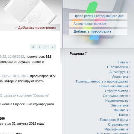
Пресс релизы сегодняшнего дня
Архив пресс-релизов
»
Добавить пресс-релиз
Добавить пресс-релиз
«
‹
›
»
Разделы
//
:52, 10.06.2012
832
польского государственного
Новые
«
IT технологии
«
Антивирусы
«
 06:50, 10.06.2012
877
Аналитика
«
а, которые планируют взять
Промышленность и производство
«
Новые назначения
«
Строительство
«
 Страховая компания "Согласие",
Сотрудничество
«
Недвижимость
«
е июня в Одессе – международного
Энергетика
«
Финансы
«
Банки
«
866
Пенсионный фонд
«
ть до 31 августа 2012 года!
Страхование
«
Микрофинансы
«