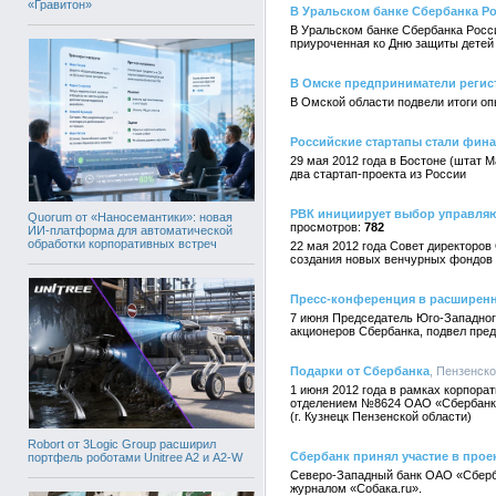
«Гравитон»
В Уральском банке Сбербанка Р
В Уральском банке Сбербанка Росси
приуроченная ко Дню защиты детей
В Омске предприниматели регис
В Омской области подвели итоги о
Российские стартапы стали фина
29 мая 2012 года в Бостоне (штат 
два стартап-проекта из России
РВК инициирует выбор управляю
Quorum от «Наносемантики»: новая
782
ИИ-платформа для автоматической
обработки корпоративных встреч
22 мая 2012 года Совет директоро
создания новых венчурных фондов 
Пресс-конференция в расширен
7 июня Председатель Юго-Западног
акционеров Сбербанка, подвел пред
Подарки от Сбербанка
, Пензенск
1 июня 2012 года в рамках корпор
отделением №8624 ОАО «Сбербанк Р
(г. Кузнецк Пензенской области)
Robort от 3Logic Group расширил
Сбербанк принял участие в прое
портфель роботами Unitree A2 и A2-W
Северо-Западный банк ОАО «Сберба
журналом «Собака.ru».