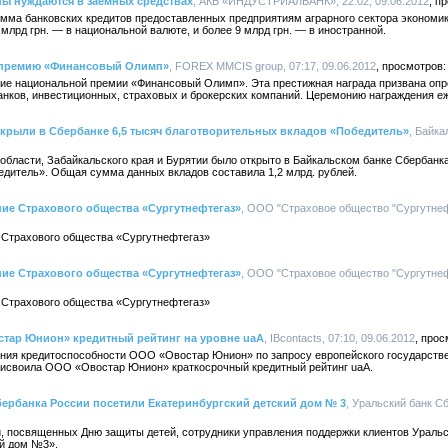
ны нуждаются в заёмных средствах
, АКБ «ИНДУСТРИАЛБАНК», 22:02, 09.06.2012
умма банковских кредитов предоставленных предприятиям аграрного сектора экономи
 млрд грн. — в национальной валюте, и более 9 млрд грн. — в иностранной.
 премию «Финансовый Олимп»
, FOREX MMCIS group, 07:17, 09.06.2012
ние национальной премии «Финансовый Олимп». Эта престижная награда призвана оп
анков, инвестиционных, страховых и брокерских компаний. Церемонию награждения е
крыли в Сбербанке 6,5 тысяч благотворительных вкладов «Победитель»
, Байк
области, Забайкальского края и Бурятии было открыто в Байкальском банке Сбербанка
едитель». Общая сумма данных вкладов составила 1,2 млрд. рублей.
ие Страхового общества «Сургутнефтегаз»
, ООО "Страховое общество "Сургутнефт
 Страхового общества «Сургутнефтегаз»
ие Страхового общества «Сургутнефтегаз»
, ООО "Страховое общество "Сургутнефт
 Страхового общества «Сургутнефтегаз»
стар Юнион» кредитный рейтинг на уровне uaА
, IBcontacts, 07:10, 09.06.2012
ания кредитоспособности ООО «Овостар Юнион» по запросу европейского государств
присвоила ООО «Овостар Юнион» краткосрочный кредитный рейтинг uaА.
ербанка России посетили Екатеринбургский детский дом № 3
, Уральский банк Сб
, посвященных Дню защиты детей, сотрудники управления поддержки клиентов Уральс
ий дом №3».