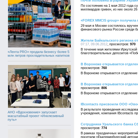
Почти половина аграриев Украи
По состоянию на 1 мая 2012 года с
миллиардов гривен, из них около 26
«FOREX MMCIS group» получила
29 мая в Москве состоялось вруче
финансового рынка России среди б
Жители Байкальского региона от
07:17, 09.06.2012
970
В течение мая жителями Иркутской 
«Лента PRO» продала бизнесу более 5
благотворительных депозитов «Поб
млн литров прохладительных напитков
В Воронеже открывается отделен
760
В Воронеже открывается отделение
В Воронеже открывается отделен
806
В Воронеже открывается отделение
IBcontacts присвоили ООО «Ово
В результате проведения исследов
АНО «Вдохновение» запускает
учреждения, компания IBcontacts 
масштабный проект «Инклюзивный
путь»
Сотрудники Уральского банка Сб
774
В рамках праздничных мероприятий
посетили «Екатеринбургский детск