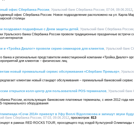
жный офис Сбербанка России
, Уральский банк Сбербанка России, 07:04, 09.06.2012
дежный офис Сбербанка России. Новое подразделение расположено на ул. Карла Марк
кирской столицы
ии поздравил подшефных с Днем защиты детей
, Уральский банк Сбербанка России,
ики Уральского банка Сбербанка России провели традиционные праздничные встречи
кол-интернатов
ии и «Тройка Диалог» провели серию семинаров для клиентов
, Уральский банк С
о банка и региональные представители инвестиционной компании «Тройка Диалог» орг
ероприятий для клиентов – физических лиц
иентам новый премиальный сервис обслуживания «Сбербанк Премьер»
, Уральск
предлагает клиентам новый стандарт обслуживания – премиальный банковский сервис
оссии открылся колл-центр для пользователей POS-терминалов
, Уральский банк 
рбанка России, использующих банковские платежные терминалы, с июня 2012 года нач
S-терминального оборудования
лимпиада «Сочи 2014» привезут в Уфу Воплi Вiдоплясова и запишут звуки бу
кий банк Сбербанка России, 07:03, 09.06.2012
813
концерт в рамках RED ROCKS TOUR, проходящего под эгидой Культурной Олимпиады «