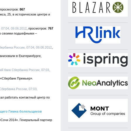
867
са, 25, в историческом центре и
 07:04, 09.06.2012
767
 со своими подшефными –
бербанка России, 07:04, 09.06.2012
анизовали в Екатеринбурге,
ий банк Сбербанка России, 07:03,
 «Сбербанк Премьер».
Сбербанка России, 07:03,
ал работать контактный центр по
дущего Гимна болельщиков
Сочи 2014». Генеральный партнер