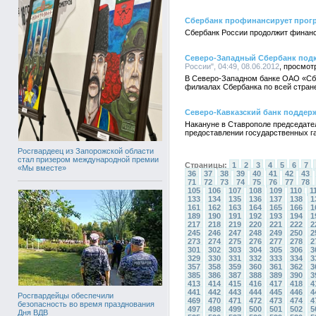
Сбербанк профинансирует прог
Сбербанк России продолжит финанс
Северо-Западный Сбербанк подк
России", 04:49, 08.06.2012
В Северо-Западном банке ОАО «Сбе
филиалах Сбербанка по всей стран
Северо-Кавказский банк поддер
Накануне в Ставрополе председате
предоставлении государственных га
Росгвардеец из Запорожской области
стал призером международной премии
Страницы:
1
2
3
4
5
6
7
«Мы вместе»
36
37
38
39
40
41
42
43
71
72
73
74
75
76
77
78
105
106
107
108
109
110
1
133
134
135
136
137
138
1
161
162
163
164
165
166
1
189
190
191
192
193
194
1
217
218
219
220
221
222
2
245
246
247
248
249
250
2
273
274
275
276
277
278
2
301
302
303
304
305
306
3
329
330
331
332
333
334
3
357
358
359
360
361
362
3
385
386
387
388
389
390
3
413
414
415
416
417
418
4
441
442
443
444
445
446
4
Росгвардейцы обеспечили
469
470
471
472
473
474
4
безопасность во время празднования
497
498
499
500
501
502
5
Дня ВДВ