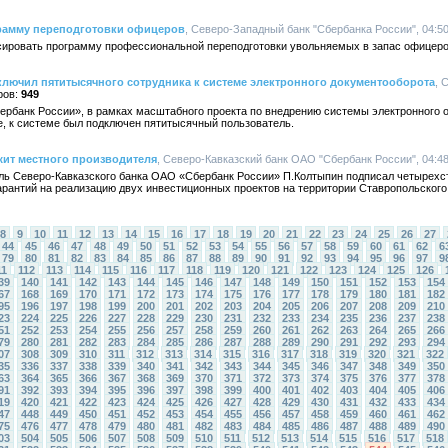
рамму переподготовки офицеров
, Северо-Западный банк "Сбербанка России", 04:50
ировать программу профессиональной переподготовки увольняемых в запас офицеро
лючил пятитысячного сотрудника к системе электронного документооборота
, 
949
рбанк России», в рамках масштабного проекта по внедрению системы электронного 
е, к системе был подключен пятитысячный пользователь.
жит местного производителя
, Северо-Кавказский банк ОАО "Сбербанк России", 04:48
ль Северо-Кавказского банка ОАО «Сбербанк России» П.Колтыпин подписал четырехс
рантий на реализацию двух инвестиционных проектов на территории Ставропольского 
8
9
10
11
12
13
14
15
16
17
18
19
20
21
22
23
24
25
26
27
44
45
46
47
48
49
50
51
52
53
54
55
56
57
58
59
60
61
62
6
79
80
81
82
83
84
85
86
87
88
89
90
91
92
93
94
95
96
97
9
11
112
113
114
115
116
117
118
119
120
121
122
123
124
125
126
39
140
141
142
143
144
145
146
147
148
149
150
151
152
153
154
67
168
169
170
171
172
173
174
175
176
177
178
179
180
181
182
95
196
197
198
199
200
201
202
203
204
205
206
207
208
209
210
23
224
225
226
227
228
229
230
231
232
233
234
235
236
237
238
51
252
253
254
255
256
257
258
259
260
261
262
263
264
265
266
79
280
281
282
283
284
285
286
287
288
289
290
291
292
293
294
07
308
309
310
311
312
313
314
315
316
317
318
319
320
321
322
35
336
337
338
339
340
341
342
343
344
345
346
347
348
349
350
63
364
365
366
367
368
369
370
371
372
373
374
375
376
377
378
91
392
393
394
395
396
397
398
399
400
401
402
403
404
405
406
19
420
421
422
423
424
425
426
427
428
429
430
431
432
433
434
47
448
449
450
451
452
453
454
455
456
457
458
459
460
461
462
75
476
477
478
479
480
481
482
483
484
485
486
487
488
489
490
03
504
505
506
507
508
509
510
511
512
513
514
515
516
517
518