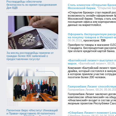
Росгвардейцы обеспечили
безопасность во время празднования
Стать клиентом «Открытие Броке
Дня ВДВ
Московской биржи
, "Открытие Бро
«Открытие Брокер» стал первой ро
возможность онлайн-оформления бр
Московской биржи. Теперь стать кл
посещения офиса или корпоративно
данные на маркетплейсе.
Оформить беспроцентную рассро
на покупку товаров в Интернет-
06.06.2019
720
Приобрести товары в магазине OZON
Стандарта. Беспроцентная рассрочк
при оплате кредитной картой банка.
За месяц росгвардейцы приняли от
граждан более 800 заявлений о
предоставлении госуслуг
«Балтийский лизинг» выступил 
марок
, «Балтийский лизинг», 00:26,
Компания «Балтийский лизинг» прин
драйва, который состоялся в минув
в котором приняли участие сотрудн
посетили более 200 человек.
Газпромбанк Лизинг способствуе
Газпромбанк Лизинг, 00:24, 05.06.20
Газпромбанк Лизинг заключил дого
комплексом «Инаглинский» на общ
«Инаглинский» входит в состав уг
якорным проектом Республики Саха
Патентное бюро «Институт Инноваций
«Сбербанк Лизинг» поможет Loru
и Права» представило AI-патентного
Сбербанк Лизинг, 06:32, 04.06.2019