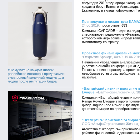
полугодии 2019 года среди вкладчи
кредиты берут Елены и Александры
Екатерины, а вклады оформляют Та
При покупке в лизинг трех КАМАЗ
24.06.2019
633
Компания CARCADE – один из лидер
специальное предложение «Реально
которого коммерческие и представ
лизинговому контракту.
Проектное финансирование може
"Открытие Брокер", 00:49, 19.06.201
Начальник управления анализа рын
участие в онлайн-конференции «Не
По его мнению, переход на проект
«Не думать о каждом шаге»:
недобросовестных застройщиков, а 
российские инженеры представили
на жильё.
электронный коленный модуль для
людей после ампутации бедра
«Балтийский лизинг» выступил п
Evoque
, «Балтийский лизинг», 00:38
Компания «Балтийский лизинг» прин
Range Rover Evoque второго покол
дилер Jaguar Land Rover «Премиум
ценителей марки по приобретению в
"Эксперт РА" присвоил "АльфаСт
ООО «АльфаСтрахование-Жизнь», 05
Агентство «Эксперт РА» присвоил
рейтинг финансовой надежности на