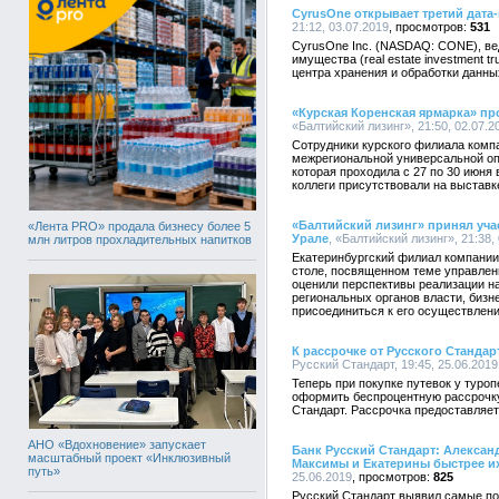
CyrusOne открывает третий дата
21:12, 03.07.2019
531
CyrusOne Inc. (NASDAQ: CONE), в
имущества (real estate investment t
центра хранения и обработки данны
«Курская Коренская ярмарка» пр
«Балтийский лизинг», 21:50, 02.07.2
Сотрудники курского филиала компа
межрегиональной универсальной оп
которая проходила с 27 по 30 июня
коллеги присутствовали на выставк
«Балтийский лизинг» принял уча
«Лента PRO» продала бизнесу более 5
Урале
, «Балтийский лизинг», 21:38,
млн литров прохладительных напитков
Екатеринбургский филиал компании 
столе, посвященном теме управлен
оценили перспективы реализации на
региональных органов власти, бизн
присоединиться к его осуществлен
К рассрочке от Русского Станда
Русский Стандарт, 19:45, 25.06.2019
Теперь при покупке путевок у туро
оформить беспроцентную рассрочку
Стандарт. Рассрочка предоставляет
АНО «Вдохновение» запускает
Банк Русский Стандарт: Алексан
масштабный проект «Инклюзивный
Максимы и Екатерины быстрее и
путь»
25.06.2019
825
Русский Стандарт выявил самые по