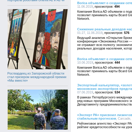
портфель роботами Unitree A2 и A2-W
Borica объявляет о создании сете
11.06.2019
494
Компания Borica AD объявили о под
позволит принимать карты Bcard Glo
Network.
Снижение реальных доходов нас
01:27, 11.06.2019
576
Ведущий аналитик «Открытие Броке
конференции «Экономика России — 
не отражает всю полноту экономиче
реальных доходов населения, котор
Borica объявляет о создании сете
10.06.2019
444
Компания Borica AD объявили о под
позволит принимать карты Bcard Glo
Росгвардеец из Запорожской области
Network.
стал призером международной премии
«Мы вместе»
Экспортный калькулятор, «золо
московских экспортёров предст
07.06.2019
534
В рамках Петербургского междунар
ряд новых программ Московского э
Департаменту предпринимательства
«Эксперт РА» присвоил лизинго
стабильным прогнозом
, Carcade,
Рейтинговое агентство «Эксперт Р
рейтинг кредитоспособности на уров