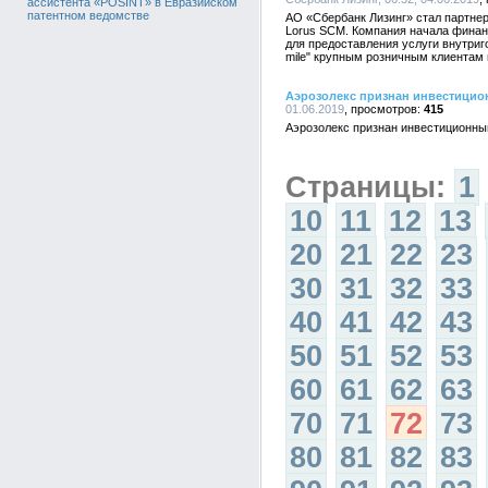
ассистента «POSINT» в Евразийском
патентном ведомстве
АО «Сбербанк Лизинг» стал партнер
Lorus SCM. Компания начала финан
для предоставления услуги внутриг
mile" крупным розничным клиентам 
Аэрозолекс признан инвестицио
01.06.2019
415
Аэрозолекс признан инвестиционны
Страницы:
1
10
11
12
13
20
21
22
23
30
31
32
33
40
41
42
43
50
51
52
53
60
61
62
63
70
71
72
73
80
81
82
83