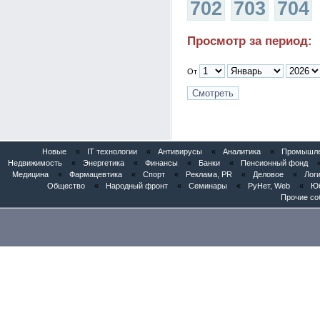
702
703
704
Просмотр за период:
От
Новые
«
IT технологии
«
Антивирусы
«
Аналитика
«
Промышлен
Недвижимость
«
Энергетика
«
Финансы
«
Банки
«
Пенсионный фонд
Медицина
«
Фармацевтика
«
Спорт
«
Реклама, PR
«
Деловое
«
Логи
Общество
«
Народный фронт
«
Семинары
«
РуНет, Web
«
Юб
Прочие со