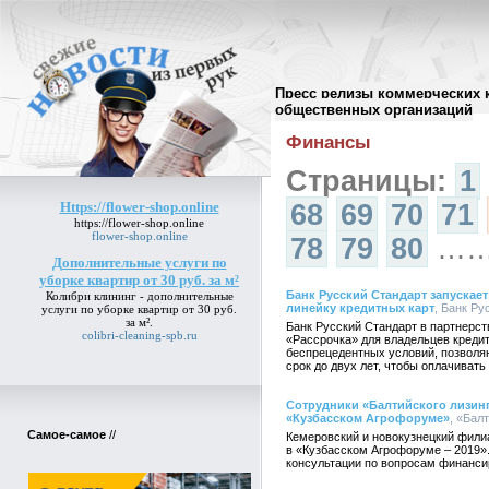
Пресс релизы коммерческих 
Архив пресс-релизов
//
общественных организаций
Финансы
Страницы:
1
Https://flower-shop.online
68
69
70
71
https://flower-shop.online
flower-shop.online
78
79
80
…
Дополнительные услуги по
уборке квартир от 30 руб. за м²
Банк Русский Стандарт запускает
Колибри клининг -
дополнительные
линейку кредитных карт
, Банк Ру
услуги по уборке квартир от 30 руб.
за м²
.
Банк Русский Стандарт в партнерст
colibri-cleaning-spb.ru
«Рассрочка» для владельцев кредит
беспрецедентных условий, позволяю
срок до двух лет, чтобы оплачиват
Сотрудники «Балтийского лизинг
«Кузбасском Агрофоруме»
, «Бал
Самое-самое
//
Кемеровский и новокузнецкий фили
в «Кузбасском Агрофоруме – 2019»
консультации по вопросам финанси