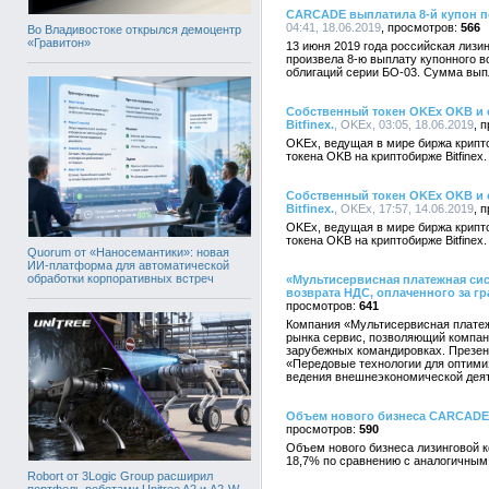
CARCADE выплатила 8-й купон п
04:41, 18.06.2019
566
Во Владивостоке открылся демоцентр
«Гравитон»
13 июня 2019 года российская лиз
произвела 8-ю выплату купонного 
облигаций серии БО-03. Сумма вып
Собственный токен OKEx OKB и 
Bitfinex.
, OKEx, 03:05, 18.06.2019
OKEx, ведущая в мире биржа крипто
токена OKB на криптобирже Bitfinex.
Собственный токен OKEx OKB и 
Bitfinex.
, OKEx, 17:57, 14.06.2019
OKEx, ведущая в мире биржа крипто
токена OKB на криптобирже Bitfinex.
Quorum от «Наносемантики»: новая
ИИ-платформа для автоматической
обработки корпоративных встреч
«Мультисервисная платежная сис
возврата НДС, оплаченного за г
641
Компания «Мультисервисная платеж
рынка сервис, позволяющий компан
зарубежных командировках. Презен
«Передовые технологии для оптими
ведения внешнеэкономической деят
Объем нового бизнеса CARCADE 
590
Объем нового бизнеса лизинговой 
18,7% по сравнению с аналогичным
Robort от 3Logic Group расширил