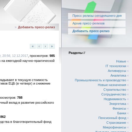
Пресс релизы сегодняшнего дня
Архив пресс-релизов
»
Добавить пресс-релиз
Добавить пресс-релиз
«
‹
›
»
Разделы
//
, 20:56, 12.12.2017
985
 на ежегодной научно-практической
Новые
«
IT технологии
«
Антивирусы
«
Аналитика
«
кладывают в текущую стоимость
Промышленность и производство
«
ивов ЕЦБ (в четверг) и снижение
Новые назначения
«
Строительство
«
Сотрудничество
«
788
Недвижимость
«
чный вклад в развитие российского
Энергетика
«
Финансы
«
Банки
«
862
Пенсионный фонд
«
редства в благотворительный фонд
Страхование
«
Микрофинансы
«