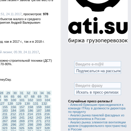
кий лизинг» заняла третье место в
:51, 24.11.2017
978
бъектов малого и среднего
приятия Андрей Валерьевич
ак в 2017 г., так и в 2018 г.
й лизинг, 05:39, 24.11.2017
рожно-строительной техники (ДСТ)
 70-80%.
oneyDay.
28
29
30
31
32
33
34
35
3
64
65
66
67
68
69
70
8
99
100
101
102
103
104
Случайные пресс-релизы //
127
128
129
130
131
132
•
Алексей Ермошин присоединился к
155
156
157
158
159
160
команде ITKey в должности директора
183
184
185
186
187
188
по продукту
211
212
213
214
215
216
•
Анализ рынка панелей фасадных из
239
240
241
242
243
244
полипропилена в России
267
268
269
270
271
272
•
Анализ рынка элементов вентиляции
295
296
297
298
299
300
кровли (подкровельного пространства)
323
324
325
326
327
328
в России