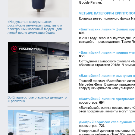
Google Partner.
ЧЕТЫРЕ КАТЕГОРИИ КРИПТОПО
Команда инвестиционного фонда Nak
«Не думать о каждом шаге»:
российские инженеры представили
электронный коленный модуль для
«Балтийский лизинг» финансируе
людей после ампутации бедра
895
В 2017 году Renault выпустил две н
выгодой от производителя. Также R
«Балтийский лизинг» принял уча
853
Сотрудники самарского филиала «Б
«Базовые стратегии 2018». В рамка
«Балтийский лизинг» выступил 
Томский филиал «Балтийского лизин
Mercedes-Benz. В рамках праздник
сотрудники филиала консультировал
Во Владивостоке открылся демоцентр
«Балтийский лизинг» предлагает а
«Гравитон»
694
«Балтийский лизинг» совместно с «
этой программе, клиенты могут при
Дмитрий Корчагов стал лучшим т
721
Генеральный директор компании «Б
по версии рейтинга «Топ-100», орг