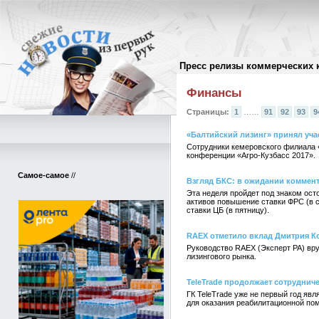
Пресс релизы коммерческих 
Архив пресс-релизов
//
Финансы
Страницы:
1
……
91
92
93
9
«Балтийский лизинг» принял уча
Сотрудники кемеровского филиала 
конференции «Агро-Кузбасс 2017».
Самое-самое
//
Взгляд БКС: в ожидании коммен
Эта неделя пройдет под знаком ос
активов повышение ставки ФРС (в с
ставки ЦБ (в пятницу).
RAEX отметило вклад Дмитрия Ко
Руководство RAEX (Эксперт РА) вру
лизингового рынка.
TeleTrade продолжает сотруднич
ГК TeleTrade уже не первый год яв
для оказания реабилитационной по