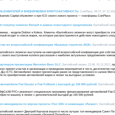
ЛЬЗОВАТЕЛЕЙ И ВНЕБИРЖЕВАЯ КРИПТОАКТИВНОСТЬ
, CoinPlace, 06:37, 07.12.20
amoto Capital объявляет о пре-ICO своего нового проекта — платформы CoinPlace.
т покупку новинок Renault в рамках новогоднего предложения
, Балтийский лизи
овинки, - модели Dokker и Koleos. Клиенты «Балтийского лизинга» могут приобрести э
enault входит в список марок, на которые распространяется действие новогоднего спе
стие во всероссийской конференции «Базовые стратегии 2018»
, Балтийский лизин
алтийского лизинга» выступили на ежегодной всероссийской конференции для собств
х своего выступления коллеги рассказали о наиболее актуальных предложениях компан
партнером презентации Mercedes-Benz GLC
, Балтийский лизинг, 22:46, 03.12.2017
га» принял участие в организации и проведении мероприятия в честь десятилетия гор
а ДЦ «СТС-Автомобили» провел презентацию ранее не представленного в салоне Merc
и по приобретению автомобилей марки в лизинг на выгодных условиях.
втомобили Fiat Ducato и Fiat Fullback с выгодой до 165 000 рублей
, Балтийский 
ЭфСиЭй РУС» реализует специальную программу финансирования автомобилей Fiat Duca
обрести машину в лизинг с дополнительной выгодой до 165 000 рублей.
оп-менеджером по версии проекта «Топ-100» в номинации «Лизинг»
, Балтийский 
алтийский лизинг» Дмитрий Корчагов вошел в число лучших топ-менеджеров Санкт-Пет
анизованного редакцией издания «Деловой Петербург».