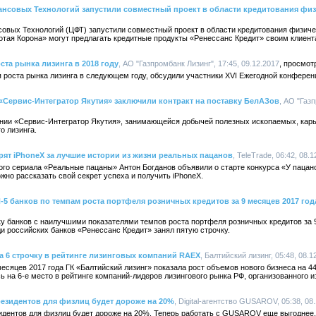
ансовых Технологий запустили совместный проект в области кредитования фи
овых Технологий (ЦФТ) запустили совместный проект в области кредитования физичес
тая Корона» могут предлагать кредитные продукты «Ренессанс Кредит» своим клиент
та рынка лизинга в 2018 году
, АО "Газпромбанк Лизинг", 17:45, 09.12.2017
я роста рынка лизинга в следующем году, обсудили участники XVI Ежегодной конференц
«Сервис-Интегратор Якутия» заключили контракт на поставку БелАЗов
, АО "Газп
ании «Сервис-Интегратор Якутия», занимающейся добычей полезных ископаемых, ка
о лизинга.
арят iPhoneХ за лучшие истории из жизни реальных пацанов
, TeleTrade, 06:42, 08.
вого сериала «Реальные пацаны» Антон Богданов объявили о старте конкурса «У пацан
жно рассказать свой секрет успеха и получить iPhoneХ.
-5 банков по темпам роста портфеля розничных кредитов за 9 месяцев 2017 год
у банков с наилучшими показателями темпов роста портфеля розничных кредитов за 9
и российских банков «Ренессанс Кредит» занял пятую строчку.
а 6 строчку в рейтинге лизинговых компаний RAEX
, Балтийский лизинг, 05:48, 08.1
месяцев 2017 года ГК «Балтийский лизинг» показала рост объемов нового бизнеса на 
ь на 6-е место в рейтинге компаний-лидеров лизингового рынка РФ, организованного 
резидентов для физлиц будет дороже на 20%
, Digital-агентство GUSAROV, 05:38, 08
идентов для физлиц будет дороже на 20%. Теперь работать с GUSAROV еще выгоднее, т