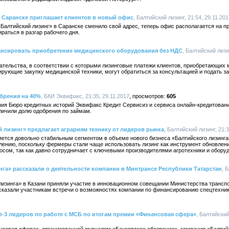
в Саранске приглашает клиентов в новый офис
, Балтийский лизинг, 21:54, 29.11.201
Балтийский лизинг» в Саранске сменило свой адрес, теперь офис располагается на пр
раться в разгар рабочего дня.
ансировать приобретение медицинского оборудования без НДС
, Балтийский лизин
ательства, в соответствии с которыми лизинговые платежи клиентов, приобретающих 
рующие закупку медицинской техники, могут обратиться за консультацией и подать за
брения на 40%
, БКИ Эквифакс, 21:35, 29.11.2017
605
ия Бюро кредитных историй Эквифакс Кредит Сервисиз и сервиса онлайн-кредитования
ичили долю одобрения по займам.
й лизинг» предлагает аграриям технику от лидеров рынка
, Балтийский лизинг, 21:3
ется довольно стабильным сегментом в объеме нового бизнеса «Балтийского лизинга»
лению, поскольку фермеры стали чаще использовать лизинг как инструмент обновлени
сом, так как давно сотрудничает с ключевыми производителями агротехники и обору
га» рассказали о деятельности компании в Минтрансе Республики Татарстан
, 
лизинга» в Казани приняли участие в инновационном совещании Министерства транспо
ссказали участникам встречи о возможностях компании по финансированию спецтехни
п-3 лидеров по работе с МСБ по итогам премии «Финансовая сфера»
, Балтийский