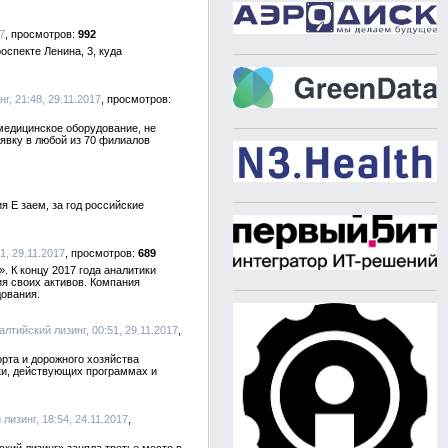
7
992
оспекте Ленина, 3, куда
г, 21:48, 29.11.2017
медицинское оборудование, не
явку в любой из 70 филиалов
 Е заем, за год российские
1, 29.11.2017
689
. К концу 2017 года аналитики
я своих активов. Компания
дования.
Балтийский лизинг, 00:51, 29.11.2017
рта и дорожного хозяйства
ки, действующих программах и
 лизинг, 18:54, 24.11.2017