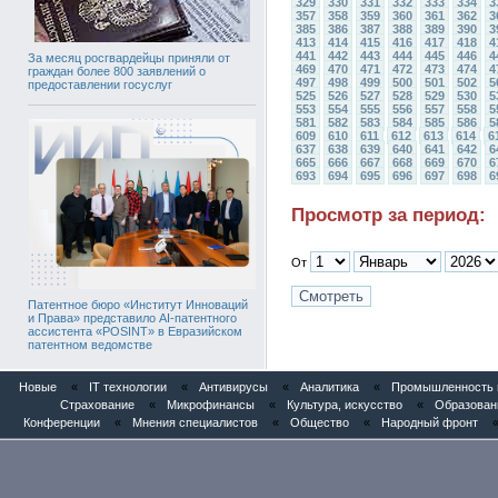
329
330
331
332
333
334
3
357
358
359
360
361
362
3
385
386
387
388
389
390
3
413
414
415
416
417
418
4
441
442
443
444
445
446
4
За месяц росгвардейцы приняли от
469
470
471
472
473
474
4
граждан более 800 заявлений о
497
498
499
500
501
502
5
предоставлении госуслуг
525
526
527
528
529
530
5
553
554
555
556
557
558
5
581
582
583
584
585
586
5
609
610
611
612
613
614
6
637
638
639
640
641
642
6
665
666
667
668
669
670
6
693
694
695
696
697
698
6
Просмотр за период:
От
Патентное бюро «Институт Инноваций
и Права» представило AI-патентного
ассистента «POSINT» в Евразийском
патентном ведомстве
Новые
«
IT технологии
«
Антивирусы
«
Аналитика
«
Промышленность и
Страхование
«
Микрофинансы
«
Культура, искусство
«
Образован
Конференции
«
Мнения специалистов
«
Общество
«
Народный фронт