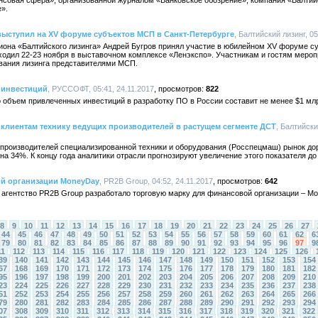
нсовая сфера», организованной журналом «Банковское обозрение», компания «Балтийс
».
выступил на XV форуме субъектов МСП в Санкт-Петербурге
, Балтийский лизинг, 05
иона «Балтийского лизинга» Андрей Бугров принял участие в юбилейном XV форуме су
ходил 22-23 ноября в выставочном комплексе «Ленэкспо». Участникам и гостям меро
ования лизинга представителями МСП.
 инвестиций
, РУССОФТ, 05:41, 24.11.2017
822
бъем привлеченных инвестиций в разработку ПО в России составит не менее $1 млрд. к
 клиентам технику ведущих производителей в растущем сегменте ДСТ
, Балтийски
производителей специализированной техники и оборудования (Росспецмаш) рынок до
на 34%. К концу года аналитики отрасли прогнозируют увеличение этого показателя до
й организации MoneyDay
, PR2B Group, 04:52, 24.11.2017
642
 агентство PR2B Group разработало торговую марку для финансовой организации – M
8
9
10
11
12
13
14
15
16
17
18
19
20
21
22
23
24
25
26
27
44
45
46
47
48
49
50
51
52
53
54
55
56
57
58
59
60
61
62
6
79
80
81
82
83
84
85
86
87
88
89
90
91
92
93
94
95
96
97
9
11
112
113
114
115
116
117
118
119
120
121
122
123
124
125
126
39
140
141
142
143
144
145
146
147
148
149
150
151
152
153
154
67
168
169
170
171
172
173
174
175
176
177
178
179
180
181
182
95
196
197
198
199
200
201
202
203
204
205
206
207
208
209
210
23
224
225
226
227
228
229
230
231
232
233
234
235
236
237
238
51
252
253
254
255
256
257
258
259
260
261
262
263
264
265
266
79
280
281
282
283
284
285
286
287
288
289
290
291
292
293
294
07
308
309
310
311
312
313
314
315
316
317
318
319
320
321
322