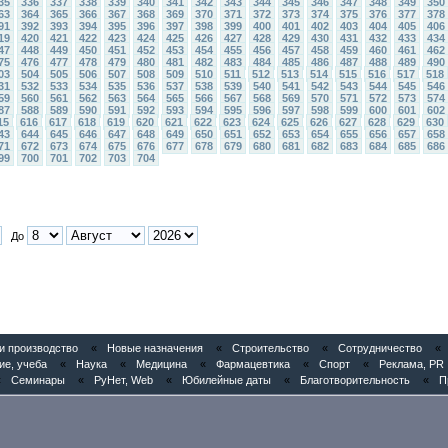
35
336
337
338
339
340
341
342
343
344
345
346
347
348
349
350
63
364
365
366
367
368
369
370
371
372
373
374
375
376
377
378
91
392
393
394
395
396
397
398
399
400
401
402
403
404
405
406
19
420
421
422
423
424
425
426
427
428
429
430
431
432
433
434
47
448
449
450
451
452
453
454
455
456
457
458
459
460
461
462
75
476
477
478
479
480
481
482
483
484
485
486
487
488
489
490
03
504
505
506
507
508
509
510
511
512
513
514
515
516
517
518
31
532
533
534
535
536
537
538
539
540
541
542
543
544
545
546
59
560
561
562
563
564
565
566
567
568
569
570
571
572
573
574
87
588
589
590
591
592
593
594
595
596
597
598
599
600
601
602
15
616
617
618
619
620
621
622
623
624
625
626
627
628
629
630
43
644
645
646
647
648
649
650
651
652
653
654
655
656
657
658
71
672
673
674
675
676
677
678
679
680
681
682
683
684
685
686
99
700
701
702
703
704
До
 производство
«
Новые назначения
«
Строительство
«
Сотрудничество
«
ие, учеба
«
Наука
«
Медицина
«
Фармацевтика
«
Спорт
«
Реклама, PR
«
Семинары
«
РуНет, Web
«
Юбилейные даты
«
Благотворительность
«
П