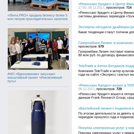
«Ренессанс Кредит» и Центр Фин
17:50, 09.12.2017
714
«Ренессанс Кредит» и Центр Финанс
«Лента PRO» продала бизнесу более 5
системы денежных переводов «Золо
млн литров прохладительных напитков
Эксперты обсудили драйверы рос
Какие тенденции станут толчком дл
Газпромбанк Лизинг и компания 
579
Газпромбанк Лизинг поставит комп
80 млн руб. по договору финансовог
TeleTrade и Антон Богданов под
Компания TeleTrade и актер культо
АНО «Вдохновение» запускает
года на сайте «Экспресс газеты» мо
масштабный проект «Инклюзивный
путь»
«Ренессанс Кредит» вошел в ТОП
08.12.2017
729
«Ренессанс Кредит» вошел в пятерк
данным Frank Research Group, сред
«Балтийский лизинг» поднялся н
По итогам деятельности за девять 
периодом прошлого года и поднялас
Покупка электронных услуг у не
Покупка электронных услуг у нерез