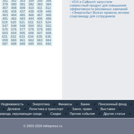
351
352
353
354
355
356
•
VOX и Calltouch запустили
379
380
381
382
383
384
совместный продукт для повышения
407
408
409
410
411
412
эффективности рекламных кампаний
435
436
437
438
439
440
•
«Энергосбыт Волга» провела летнюю
463
464
465
466
467
468
спартакиаду для сотрудников
491
492
493
494
495
496
519
520
521
522
523
524
547
548
549
550
551
552
575
576
577
578
579
580
603
604
605
606
607
608
631
632
633
634
635
636
659
660
661
662
663
664
687
688
689
690
691
692
Недвижимость
«
Энергетика
«
Финансы
«
Банки
«
Пенсионный фонд
«
«
Деловое
«
Логистика и транспорт
«
Закон, право
«
Выставки
«
рирода, окружающая среда
«
Скидки
«
Прочие события
«
Другие статьи
«
© 2003-2026 inthepress.ru