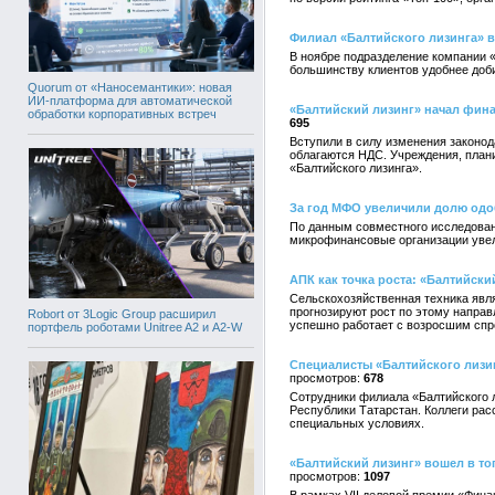
Филиал «Балтийского лизинга» 
В ноябре подразделение компании «
большинству клиентов удобнее доби
Quorum от «Наносемантики»: новая
ИИ-платформа для автоматической
«Балтийский лизинг» начал фин
обработки корпоративных встреч
695
Вступили в силу изменения законод
облагаются НДС. Учреждения, плани
«Балтийского лизинга».
За год МФО увеличили долю одо
По данным совместного исследован
микрофинансовые организации увел
АПК как точка роста: «Балтийски
Сельскохозяйственная техника явля
прогнозируют рост по этому направ
Robort от 3Logic Group расширил
успешно работает с возросшим спро
портфель роботами Unitree A2 и A2-W
Специалисты «Балтийского лизин
678
Сотрудники филиала «Балтийского 
Республики Татарстан. Коллеги ра
специальных условиях.
«Балтийский лизинг» вошел в то
1097