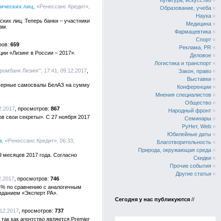
Культура, искусство
«
зических лиц
, «Ренессанс Кредит»,
Образование, учеба
«
Наука
«
ких лиц. Теперь банки – участники
Медицина
«
ам.
Фармацевтика
«
Спорт
«
659
Реклама, PR
«
ии «Лизинг в России – 2017».
Деловое
«
Логистика и транспорт
«
ромбанк Лизинг", 17:41, 09.12.2017
Закон, право
«
Выставки
«
рьерные самосвалы БелАЗ на сумму
Конференции
«
Мнения специалистов
«
Общество
«
12.2017
867
Народный фронт
«
ов свои секреты». С 27 ноября 2017
Семинары
«
РуНет, Web
«
Юбилейные даты
«
а
, «Ренессанс Кредит», 06:33,
Благотворительность
«
Природа, окружающая среда
«
 месяцев 2017 года. Согласно
Скидки
«
Прочие события
«
Другие статьи
«
2.2017
746
44% по сравнению с аналогичным
изданием «Эксперт РА».
Сегодня у нас публикуются
//
.12.2017
737
ак как агентство является Premier