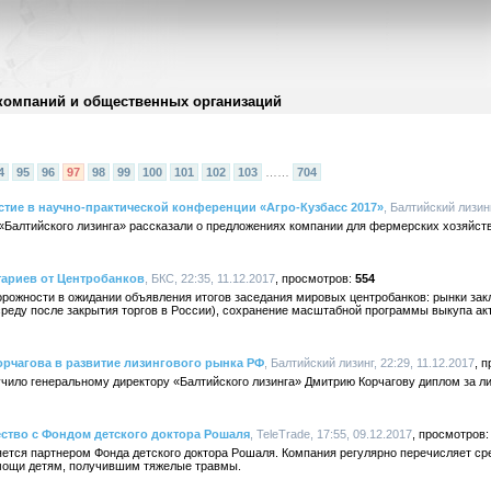
компаний и общественных организаций
4
95
96
97
98
99
100
101
102
103
……
704
стие в научно-практической конференции «Агро-Кузбасс 2017»
, Балтийский лизинг
«Балтийского лизинга» рассказали о предложениях компании для фермерских хозяйств
тариев от Центробанков
, БКС, 22:35, 11.12.2017
554
торожности в ожидании объявления итогов заседания мировых центробанков: рынки за
реду после закрытия торгов в России), сохранение масштабной программы выкупа акт
рчагова в развитие лизингового рынка РФ
, Балтийский лизинг, 22:29, 11.12.2017
чило генеральному директору «Балтийского лизинга» Дмитрию Корчагову диплом за ли
ество с Фондом детского доктора Рошаля
, TeleTrade, 17:55, 09.12.2017
ляется партнером Фонда детского доктора Рошаля. Компания регулярно перечисляет с
мощи детям, получившим тяжелые травмы.