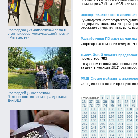
В рамках VII деловой премии «Фина
номинации «Работа с МСБ в лизинге
Эксперт «Балтийского лизинга» 
Руководитель петербургского дивиз
предпринимательства, который про
рассказал о перспективах использ
Росгвардеец из Запорожской области
стал призером международной премии
«Мы вместе»
Разработчики ПО ждут миллиард
Софтверные компании ожидают, что о
«Балтийский лизинг» предлагает
753
По данным Российской ассоциации 
за девять месяцев 2017 года вырос 
PR2B Group: нейминг финансово
Объединенное пиар и брендинговое
Росгвардейцы обеспечили
безопасность во время празднования
Страницы:
1
2
3
4
5
6
7
Дня ВДВ
36
37
38
39
40
41
42
43
71
72
73
74
75
76
77
78
105
106
107
108
109
110
1
133
134
135
136
137
138
1
161
162
163
164
165
166
1
189
190
191
192
193
194
1
217
218
219
220
221
222
2
245
246
247
248
249
250
2
273
274
275
276
277
278
2
301
302
303
304
305
306
3