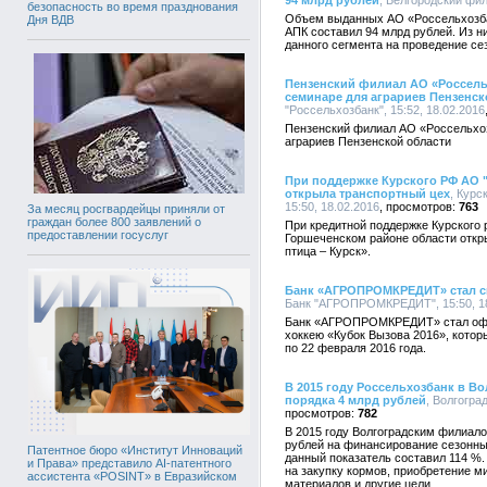
94 млрд рублей
, Белгородский фил
безопасность во время празднования
Объем выданных АО «Россельхозбан
Дня ВДВ
АПК составил 94 млрд рублей. Из 
данного сегмента на проведение се
Пензенский филиал АО «Россель
семинаре для аграриев Пензенск
"Россельхозбанк", 15:52, 18.02.2016
Пензенский филиал АО «Россельхо
аграриев Пензенской области
При поддержке Курского РФ АО 
открыла транспортный цех
, Курс
15:50, 18.02.2016
763
За месяц росгвардейцы приняли от
граждан более 800 заявлений о
При кредитной поддержке Курского
предоставлении госуслуг
Горшеченском районе области откр
птица – Курск».
Банк «АГРОПРОМКРЕДИТ» стал с
Банк "АГРОПРОМКРЕДИТ", 15:50, 18
Банк «АГРОПРОМКРЕДИТ» стал офиц
хоккею «Кубок Вызова 2016», котор
по 22 февраля 2016 года.
В 2015 году Россельхозбанк в В
порядка 4 млрд рублей
, Волгогра
782
В 2015 году Волгоградским филиал
рублей на финансирование сезонных
Патентное бюро «Институт Инноваций
данный показатель составил 114 %.
и Права» представило AI-патентного
на закупку кормов, приобретение 
ассистента «POSINT» в Евразийском
материалов и другие цели.