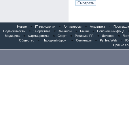
Новые
«
IT технологии
«
Антивирусы
«
Аналитика
«
Промышлен
Недвижимость
«
Энергетика
«
Финансы
«
Банки
«
Пенсионный фонд
Медицина
«
Фармацевтика
«
Спорт
«
Реклама, PR
«
Деловое
«
Логи
Общество
«
Народный фронт
«
Семинары
«
РуНет, Web
«
Юб
Прочие со