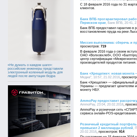
C 18 февраля 2016 года по 31 март
клиентов.
Банк ВПБ прогарантировал рабо
Пермском крае
, Банк ВПБ, 20:41, 
Банк ВПБ предоставил гарантию в р
восстановлению пруда на реке Лыс
Миссия выполнима: сберечь и п
719
В феврале 2016 года о своем всту
ОАО «Волховхлеб», ООО «Балтпро
центр сертификации «Межрегионте
производителей продуктов питания.
«Не думать о каждом шаге»:
российские инженеры представили
электронный коленный модуль для
Банк «Хрещатик»: новая монета 
людей после ампутации бедра
Медиа", 10:57, 21.02.2016
Банк «Хрещатик» — официальный д
Украины — предлагает ценителям 
монету НБУ.
AmmoPay предоставит рассрочку
AmmoPay, 23:04, 20.02.2016
AmmoPay и розничная сеть «СПАРТ
сервиса онлайн-POS-кредитования.
Розничный кредитный портфель
превысил 2 миллиарда рублей
, 
20.02.2016
914
По состоянию на 15 февраля 2016 