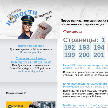
Пресс релизы коммерческих 
Архив пресс-релизов
//
общественных организаций
Финансы
Страницы:
1
Цветов по Москве
192
193
194
Доставка
цветов по Москве
заказать
flower-shop.online
199
200
201
Мытье окон в Санкт-
Петербурге от 350 руб. за м²
Банк ВПБ спонсировал проект п
Колибри клининг -
мытье окон в
связей
, Банк ВПБ, 20:10, 23.02.2016
Санкт-Петербурге от 350 руб. за м²
.
colibri-cleaning-spb.ru
В рамках серии «Детский творчески
успеха», вышла книга «Послание м
ID Finance представила свои пр
FinNext2016
, MoneyMan, 10:27, 23.
Борис Батин, сооснователь холдинг
Самое-самое
//
представил проект автоматическог
инноваторов» форума FinNext.
МигКредит вошел в Топ-3 крупн