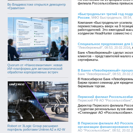
филиала Россельхозбанка превысил
Во Владивостоке открылся демоцентр
«Гравитон»
«Быстроденьги» третий год подр
России
, МФО Быстроденьги, 08:54, 
Компания «Быстроденьги» усилила 
переместившись вверх на 9 позиций
работодателей. Это ежегодный мас
холдингом HeadHunter совместно с
Специальное предложение для 1 
"Левобережный", 08:53, 20.02.2016
Банк «Левобережный» сделал экскл
клиентов – представителей малого 
сертификаты.
Quorum от «Наносемантики»: новая
ИИ-платформа для автоматической
В Банке «Левобережный» прошел
обработки корпоративных встреч
Банк "Левобережный", 08:53, 20.02.
В Новосибирске Банк «Левобережн
Биржи провел семинар для юридиче
биржевым торгам.
Пермский филиал Россельхозбан
Пермский РФ АО "Россельхозбанк", 
Директор Пермского филиала Росс
студентам региональных вузов име
«Стипендиат АО «Россельхозбанк».
В Пермском филиале АО Россель
Robort от 3Logic Group расширил
организации финансирования пр
портфель роботами Unitree A2 и A2-W
АО "Россельхозбанк", 08:52, 20.02.