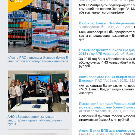
"МигКредит", 10:26, 23.02.2016
МФО «МигКредит» подтверждает св
компаний: по версии Эксперт РА, М
объему кредитного портфеля
В офисах Банка «Левобережный
"Левобережный", 10:16, 22.02.2016
Банк «Левобережный» предлагает с
карты в преддверии праздников – Д
дня.
Объем потребительского кредит
2015 году 4,75 млрд рублей
, Банк
«Лента PRO» продала бизнесу более 5
За 2015 год Банк «Левобережный» в
млн литров прохладительных напитков
общую сумму 4,43 млрд рублей и бо
рублей.
«АктивКапитал Банк» выдал пер
Банком»
, ПАО "АК Банк", 20:51, 21
«АктивКапитал Банк» заключил пер
«МСП Банк». Кредит выдан клиенту
Экспорт».
Пензенский филиал Россельхозб
монету стоимостью более 3 млн 
АО"Россельхозбанк", 20:51, 21.02.2
Пензенский филиал Россельхозбанк
АНО «Вдохновение» запускает
стоимостью более 3 млн рублей
масштабный проект «Инклюзивный
путь»
Акция Банка ВПБ для клиентов-
Банк ВПБ, 20:43, 21.02.2016