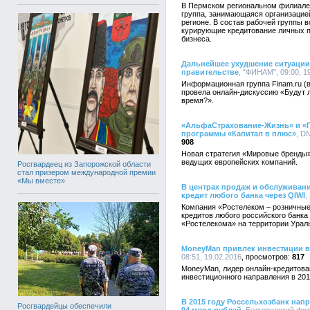
В Пермском региональном филиале
группа, занимающаяся организацие
регионе. В состав рабочей группы 
курирующие кредитование личных по
бизнеса.
Дальнейшее ухудшение ситуации 
правительстве
, "ФИНАМ", 09:00, 1
Информационная группа Finam.ru (
провела онлайн-дискуссию «Будут 
время?».
«АльфаСтрахование-Жизнь» и «П
программы «Капитал в плюс»
, D
908
Новая стратегия «Мировые бренды»
ведущих европейских компаний.
Росгвардеец из Запорожской области
стал призером международной премии
«Мы вместе»
В центрах продаж и обслуживани
кредит любого банка через QIWI
,
Компания «Ростелеком – розничные
кредитов любого российского банка
«Ростелекома» на территории Ураль
MoneyMan привлек инвестиции в 
08:51, 19.02.2016
817
MoneyMan, лидер онлайн-кредитован
инвестиционного направления в 201
В 2015 году Россельхозбанк нап
Росгвардейцы обеспечили