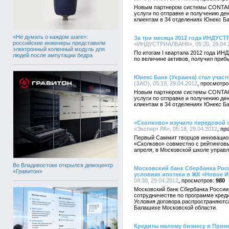
Новым партнером системы CONTACT
услуги по отправке и получению д
клиентам в 34 отделениях Юнекс Ба
«Не думать о каждом шаге»:
За три месяца 2012 года ИНДУС
российские инженеры представили
«ИНДУСТРИАЛБАНК», 05:20, 29.04.
электронный коленный модуль для
По итогам I квартала 2012 года И
людей после ампутации бедра
по величине активов, получил прибы
Юнекс Банк (Украина) стал уча
(ЗАО), 05:19, 29.04.2012
Новым партнером системы CONTACT
услуги по отправке и получению д
клиентам в 34 отделениях Юнекс Ба
«Сколково» изучило передовой 
«Эксперт РА», 05:18, 29.04.2012
Первый Саммит творцов инновацио
«Сколково» совместно с рейтинговы
апреля, в Московской школе управ
Во Владивостоке открылся демоцентр
Московский банк Сбербанка Рос
«Гравитон»
условиях ипотеки в ЖК «Новое 
04:38, 29.04.2012
980
Московский банк Сбербанка России
сотрудничестве по программе кред
Условия договора распространяютс
Балашихе Московской области.
Кредиты малому бизнесу в Прим