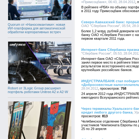
«Примсоцбанк», 06:43, 28.04.2012
В рейтинге «РБК» по объему портф
в 2011 году Примсоцбанк обосновал
Северо-Кавказский банк: прорыв
Quorum от «Наносемантики»: новая
ОАО "Сбербанк России", 05:54, 28.0
ИИ-платформа для автоматической
Более 1,2 млрд. рублей доверили к
обработки корпоративных встреч
банку ОАО «Сбербанк России» с нача
первом квартале 2011 года.
Интернет-банк Сбербанка призн
"Сбербанк России", 05:53, 28.04.201
Интернет-банк ОАО «Сбербанк Рос
занял первое место в рейтинге Inte
результатом всестороннего исследо
крупнейших российских банков.
ИНДУСТРИАЛБАНК стал победите
«Добросовестные налогоплател
Robort от 3Logic Group расширил
28.04.2012
758
портфель роботами Unitree A2 и A2-W
24 апреля 2012 года ИНДУСТРИАЛБ
ежегодного Всеукраинского рейтин
Через терминалы Уральского ба
кредит любого другого банка
, У
813
Челябинское отделение Сбербанка 
участников Чемпионата Европы по 
25 по 29 апреля