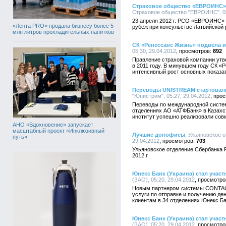
Страховое общество «ЕВРОИНС» 
Страховое общество "ЕВРОИНС", 05
23 апреля 2012 г. РСО «ЕВРОИНС» 
«Лента PRO» продала бизнесу более 5
рубеж при консульстве Латвийской р
млн литров прохладительных напитков
СК «Ренессанс Жизнь» подвела ит
05:30, 29.04.2012
892
Правление страховой компании ут
в 2011 году. В минувшем году СК 
интенсивный рост основных показа
Переводы UNISTREAM стартовали
"Юнистрим", 05:27, 29.04.2012
Переводы по международной систе
отделениях АО «АТФБанк» в Казахс
институт успешно реализовали сов
АНО «Вдохновение» запускает
масштабный проект «Инклюзивный
Лучшие допофисы
, Ульяновское 
путь»
29.04.2012
703
Ульяновское отделение Сбербанка Р
2012 г.
Юнекс Банк (Украина) стал уча
(ЗАО), 05:20, 29.04.2012
Новым партнером системы CONTACT
услуги по отправке и получению д
клиентам в 34 отделениях Юнекс Ба
Юнекс Банк (Украина) стал уча
(ЗАО), 05:20, 29.04.2012