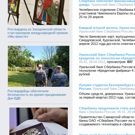
Сбербанк обеспечит финансовым
дзюдо
, Уральский банк Сбербанка Р
Челябинское отделение Сбербанка 
участников Чемпионата Европы по 
25 по 29 апреля
Каждый второй житель Урала по
Росгвардеец из Запорожской области
Уральский банк Сбербанка России, 0
стал призером международной премии
«Мы вместе»
Число банковских карт, выпущенны
Свердловской, Курганской, Челябин
апреле 2012 года достигло отметки 
Уральский банк Сбербанка Росс
кредитов по технологии «Креди
05:42, 28.04.2012
837
Уральский банк Сбербанка России 
технологии «Кредитная фабрика» 4
рублей
Лучшие студенты Екатеринбурга 
России
, Уральский банк Сбербанка 
Росгвардейцы обеспечили
Объем средств, доверенных Ураль
безопасность во время празднования
за первый квартал 2012 года, соста
Дня ВДВ
Сбербанку предложили стать ре
банк Сбербанка России, 05:41, 28.0
Правительство Самарской области 
банка ОАО «Сбербанк России» на п
создаваемого технопарка в сфере 