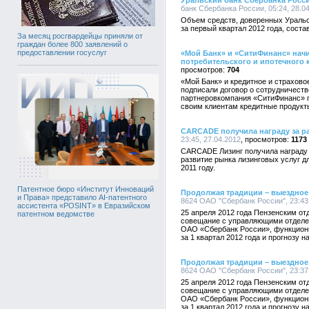
Уральский банк Сбербанка Росс
банк Сбербанка России, 05:24, 28.0
Объем средств, доверенных Ураль
за первый квартал 2012 года, соста
За месяц росгвардейцы приняли от
граждан более 800 заявлений о
предоставлении госуслуг
«Мой Банк» и «СитиФинанс» начи
потребительского и ипотечного 
704
«Мой Банк» и кредитное и страхово
подписали договор о сотрудничеств
партнеровкомпания «СитиФинанс» п
своим клиентам кредитные продукт
CARCADE получила награду за ра
23:45, 27.04.2012
1173
CARCADE Лизинг получила награду Р
развитие рынка лизинговых услуг дл
2011 году.
Патентное бюро «Институт Инноваций
Продолжая традиции – выездное
и Права» представило AI-патентного
8624 ОАО "Сбербанк России", 23:43,
ассистента «POSINT» в Евразийском
25 апреля 2012 года Пензенским о
патентном ведомстве
совещание с управляющими отдел
ОАО «Сбербанк России», функциони
за 1 квартал 2012 года и прогнозу на
Продолжая традиции – выездное
8624 ОАО "Сбербанк России", 23:37,
25 апреля 2012 года Пензенским о
совещание с управляющими отдел
ОАО «Сбербанк России», функциони
за 1 квартал 2012 года и прогнозу на