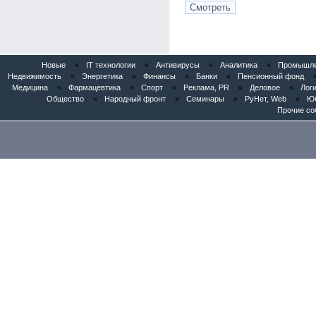
Новые
«
IT технологии
«
Антивирусы
«
Аналитика
«
Промышлен
Недвижимость
«
Энергетика
«
Финансы
«
Банки
«
Пенсионный фонд
Медицина
«
Фармацевтика
«
Спорт
«
Реклама, PR
«
Деловое
«
Логи
Общество
«
Народный фронт
«
Семинары
«
РуНет, Web
«
Юб
Прочие со