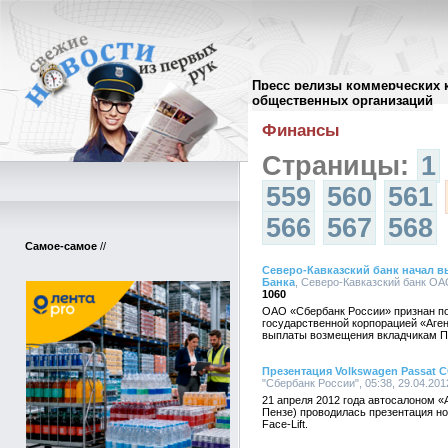
Пресс релизы коммерческих 
Архив пресс-релизов
//
общественных организаций
Финансы
Страницы:
1
559
560
561
566
567
568
Самое-самое
//
Северо-Кавказский банк начал 
Банка
, Северо-Кавказский банк ОАО
1060
ОАО «Сбербанк России» признан по
государственной корпорацией «Аге
выплаты возмещения вкладчикам ПВ
Презентация Volkswagen Passat CC
"Сбербанк России", 05:38, 29.04.201
21 апреля 2012 года автосалоном «
Пензе) проводилась презентация н
Face-Lift.