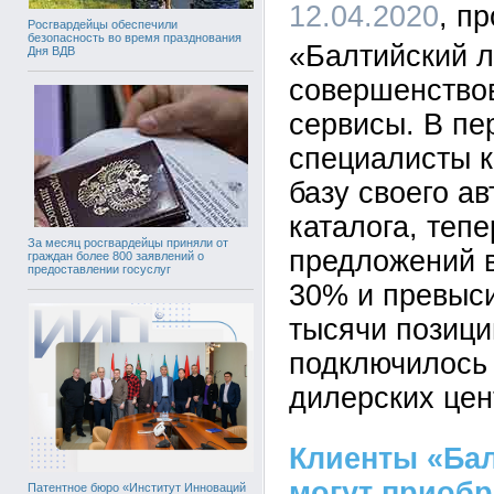
12.04.2020
Росгвардейцы обеспечили
безопасность во время празднования
«Балтийский л
Дня ВДВ
совершенствов
сервисы. В пе
специалисты 
базу своего а
каталога, теп
За месяц росгвардейцы приняли от
предложений 
граждан более 800 заявлений о
предоставлении госуслуг
30% и превыси
тысячи позици
подключилось
дилерских цен
Клиенты «Бал
могут приобр
Патентное бюро «Институт Инноваций