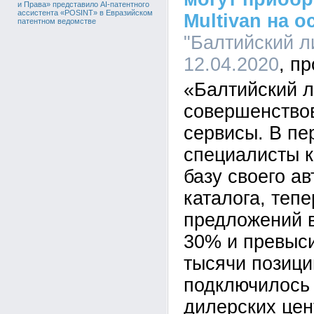
и Права» представило AI-патентного
ассистента «POSINT» в Евразийском
Multivan на 
патентном ведомстве
"Балтийский ли
12.04.2020
«Балтийский л
совершенствов
сервисы. В пе
специалисты 
базу своего а
каталога, теп
предложений 
30% и превыси
тысячи позици
подключилось
дилерских цен