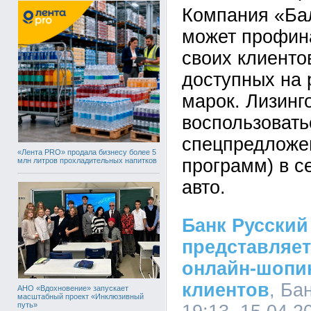
Компания «Ба
может профин
своих клиенто
доступных на 
марок. Лизинг
воспользовать
спецпредложе
«Лента PRO» продала бизнесу более 5
программ) в с
млн литров прохладительных напитков
авто.
Банк Русский
представляет
онлайн-шопин
клиентов
, Ба
АНО «Вдохновение» запускает
масштабный проект «Инклюзивный
путь»