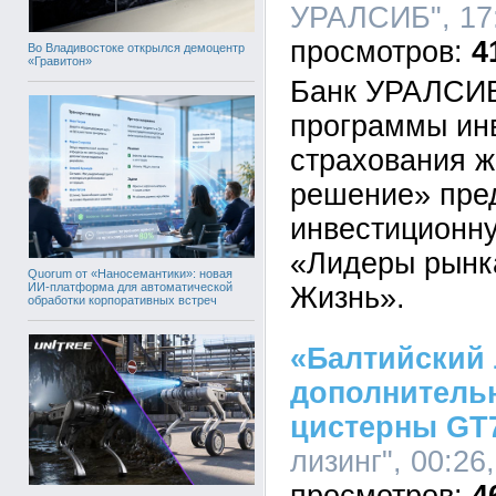
УРАЛСИБ", 17:
4
Во Владивостоке открылся демоцентр
«Гравитон»
Банк УРАЛСИБ
программы ин
страхования 
решение» пре
инвестиционн
«Лидеры рынк
Quorum от «Наносемантики»: новая
ИИ-платформа для автоматической
Жизнь».
обработки корпоративных встреч
«Балтийский 
дополнитель
цистерны GT
лизинг", 00:26