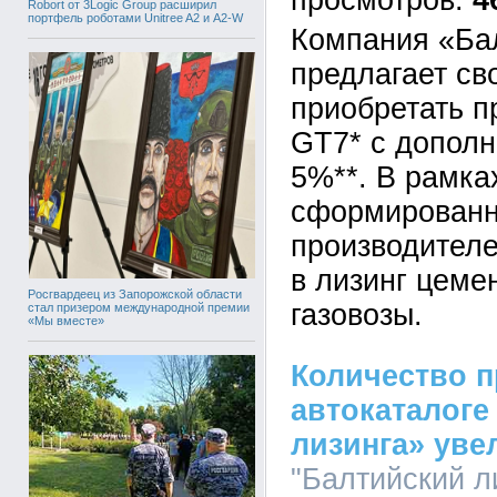
4
Robort от 3Logic Group расширил
портфель роботами Unitree A2 и A2-W
Компания «Ба
предлагает св
приобретать п
GT7* с дополн
5%**. В рамка
сформированн
производител
в лизинг цеме
Росгвардеец из Запорожской области
газовозы.
стал призером международной премии
«Мы вместе»
Количество 
автокаталоге
лизинга» уве
"Балтийский ли