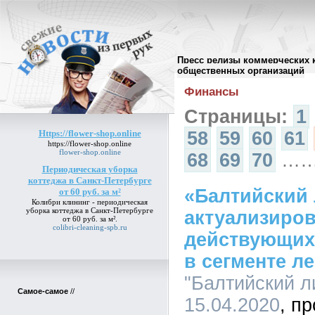
Пресс релизы коммерческих 
Архив пресс-релизов
//
общественных организаций
Финансы
Страницы:
1
Https://flower-shop.online
58
59
60
61
https://flower-shop.online
flower-shop.online
68
69
70
…
Периодическая уборка
коттеджа в Санкт-Петербурге
«Балтийский 
от 60 руб. за м²
Колибри клининг -
периодическая
уборка коттеджа в Санкт-Петербурге
актуализиров
от 60 руб. за м²
.
colibri-cleaning-spb.ru
действующих
в сегменте л
"Балтийский ли
Самое-самое
//
15.04.2020