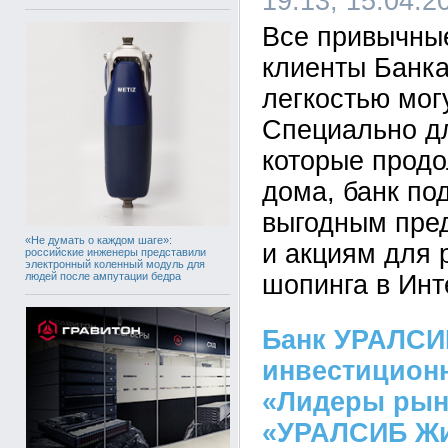
19:13, 15.04.2
Все привычны
клиенты Банка
легкостью мог
Специально дл
которые продо
дома, банк под
выгодным пре
«Не думать о каждом шаге»:
и акциям для 
российские инженеры представили
электронный коленный модуль для
людей после ампутации бедра
шопинга в Инт
Банк УРАЛСИ
инвестицион
«Лидеры рын
«УРАЛСИБ Ж