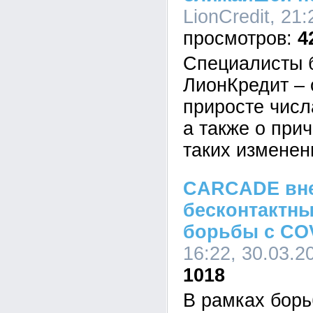
LionCredit, 21
4
Специалисты 
ЛионКредит – 
приросте числа
а также о при
таких изменен
CARCADE вн
бесконтактны
борьбы с CO
16:22, 30.03.2
1018
В рамках бор