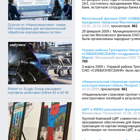
16/1, состоялось празднование Мас
Банк, встречали сотрудницы Банка 
Московский филиал ОАО «СИББИ
праздника «Широкая Масленица
Quorum от «Наносемантики»: новая
13:25, 10.03.2009
861
ИИ-платформа для автоматической
28 февраля 2009 г. Муниципалитето
обработки корпоративных встреч
участии Московского филиала ОА
были организованы народные гулян
Управа района Тропарево-Нику
«СИББИЗНЕСБАНК» поздравили ж
Марта!
, Московский филиал ОАО "
769
3 марта 2009 г. Управой района Тр
ОАО «СИББИЗНЕСБАНК» было орган
«Национальная страховая группа
конструктивную гибель Peugeot 
Robort от 3Logic Group расширил
10.03.2009
661
портфель роботами Unitree A2 и A2-W
«Национальная страховая группа» 
конструктивно погибший в результа
ЦФТ и INPAS расширяют функци
Финансовых Технологий, 10:26, 10.0
Группой Компаний ЦФТ совместно с
программное обеспечение для банк
транзакции по картам международн
работающих на технологии ЦФТ, в 