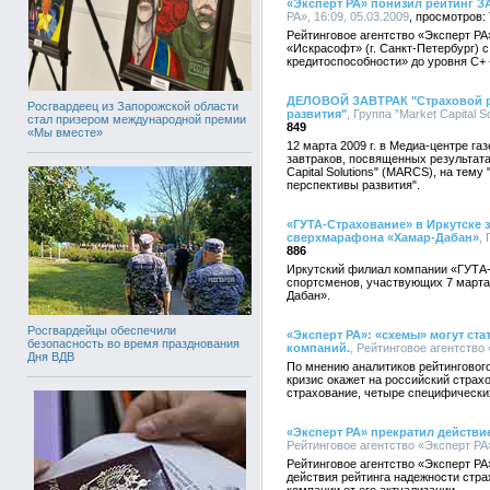
«Эксперт РА» понизил рейтинг 
РА», 16:09, 05.03.2009
Рейтинговое агентство «Эксперт Р
«Искрасофт» (г. Санкт-Петербург) 
кредитоспособности» до уровня С+
ДЕЛОВОЙ ЗАВТРАК "Страховой ры
Росгвардеец из Запорожской области
развития"
, Группа "Market Capital S
стал призером международной премии
849
«Мы вместе»
12 марта 2009 г. в Медиа-центре га
завтраков, посвященных результата
Capital Solutions" (MARCS), на тему
перспективы развития".
«ГУТА-Страхование» в Иркутске 
сверхмарафона «Хамар-Дабан»
,
886
Иркутский филиал компании «ГУТА
спортсменов, участвующих 7 март
Дабан».
Росгвардейцы обеспечили
«Эксперт РА»: «схемы» могут ст
безопасность во время празднования
компаний.
, Рейтинговое агентство 
Дня ВДВ
По мнению аналитиков рейтинговог
кризис окажет на российский страх
страхование, четыре специфически
«Эксперт РА» прекратил действи
Рейтинговое агентство «Эксперт РА»
Рейтинговое агентство «Эксперт РА»
действия рейтинга надежности стр