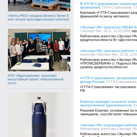
В «ГУТА-Страховании» начала де
франшизой
, ГУТА-Страхование, 17
Компания «ГУТА-Страхование» разр
«Лента PRO» продала бизнесу более 5
франшизой по риску автокаско.
млн литров прохладительных напитков
«Эксперт РА» присвоил ОКЕАН Б
«Эксперт РА», 15:21, 12.03.2009
Рейтинговое агентство «Эксперт РА
кредитоспособности В+ «Достаточн
«Эксперт РА» присвоил рейтинг
агентство «Эксперт РА», 13:33, 12.0
Рейтинговое агентство «Эксперт Р
«ПРОМСБЕРБАНК» (г. Подольск Мос
уровень кредитоспособности».
АНО «Вдохновение» запускает
«ГУТА-Страхование» застраховал
масштабный проект «Инклюзивный
фонда России
, ГУТА-Страхование, 
путь»
«ГУТА-Страхование» застраховало 
РФ.
Experian выводит на рынок комп
просроченной задолженности
, E
Решения Experian, основанные на 
заемщиком, способствуют повышен
«Эксперт РА» подтвердил рейти
Рейтинговое агентство «Эксперт РА»
Рейтинговое агентство «Эксперт РА