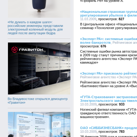
«Профиль Ре» на уровне А.
«Национальная страховая групп
урегулирования убытков в фили
11.03.2009
827
«Не думать о каждом шаге»:
В Центральном офисе «Национальн
российские инженеры представили
семинар «Технология урегулирован
электронный коленный модуль для
людей после ампутации бедра
«Эксперт РА»: системные ошибк
волне банкротств
, Рейтинговое аг
676
Системные ошибки рынка автострах
в 2009 году станут причинами криз
рейтингового агентства «Эксперт 
камикадзе»
«Эксперт РА» присвоило рейтин
Рейтинговое агентство «Эксперт РА»
Рейтинговое агентство «Эксперт Р
«Балтинвестбанк» на уровне А «Вы
«ГУТА-Страхование» застраховал
Во Владивостоке открылся демоцентр
Электростальского завода тяже
«Гравитон»
10.03.2009
933
Ногинский филиал компании «ГУТА
гражданскую ответственность ОАО 
машиностроения».
ОАО «СИББИЗНЕСБАНК» продлев
10.03.2009
783
28 февраля 2009 года в головном о