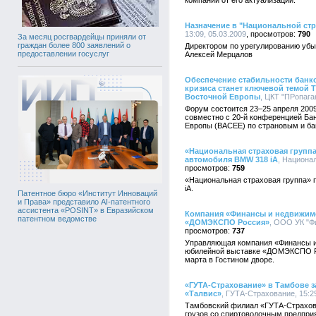
компании от его актуализации.
Назначение в "Национальной стр
13:09, 05.03.2009
790
За месяц росгвардейцы приняли от
граждан более 800 заявлений о
Директором по урегулированию убы
предоставлении госуслуг
Алексей Мерцалов
Обеспечение стабильности банк
кризиса станет ключевой темой 
Восточной Европы
, ЦКТ "ПРопаган
Форум состоится 23–25 апреля 2009
совместно с 20-й конференцией Ба
Европы (ВАСЕЕ) по страновым и ба
«Национальная страховая группа
автомобиля BMW 318 iA
, Национал
759
«Национальная страховая группа» 
iA.
Патентное бюро «Институт Инноваций
и Права» представило AI-патентного
ассистента «POSINT» в Евразийском
Компания «Финансы и недвижимо
патентном ведомстве
«ДОМЭКСПО Россия»
, ООО УК "Ф
737
Управляющая компания «Финансы и 
юбилейной выставке «ДОМЭКСПО Ро
марта в Гостином дворе.
«ГУТА-Страхование» в Тамбове з
«Талвис»
, ГУТА-Страхование, 15:29
Тамбовский филиал «ГУТА-Страхов
грузов со спиртоводочным предпри