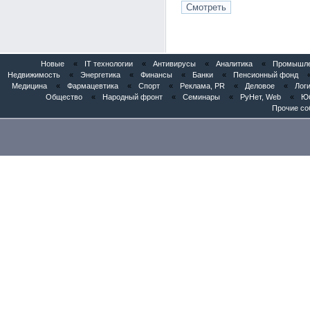
Новые
«
IT технологии
«
Антивирусы
«
Аналитика
«
Промышлен
Недвижимость
«
Энергетика
«
Финансы
«
Банки
«
Пенсионный фонд
Медицина
«
Фармацевтика
«
Спорт
«
Реклама, PR
«
Деловое
«
Логи
Общество
«
Народный фронт
«
Семинары
«
РуНет, Web
«
Юб
Прочие со