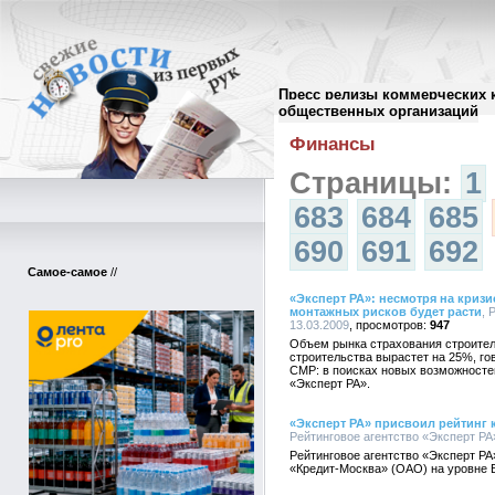
Пресс релизы коммерческих 
Архив пресс-релизов
//
общественных организаций
Финансы
Страницы:
1
683
684
685
690
691
692
Самое-самое
//
«Эксперт РА»: несмотря на кризи
монтажных рисков будет расти
, 
13.03.2009
947
Объем рынка страхования строител
строительства вырастет на 25%, г
СМР: в поисках новых возможносте
«Эксперт РА».
«Эксперт РА» присвоил рейтинг
Рейтинговое агентство «Эксперт РА»
Рейтинговое агентство «Эксперт РА
«Кредит-Москва» (ОАО) на уровне 