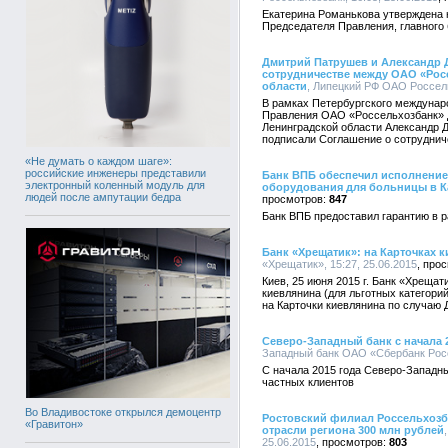
Екатерина Романькова утверждена 
Председателя Правления, главного
Дмитрий Патрушев и Александр 
сотрудничестве между ОАО «Рос
области
, Липецкий РФ ОАО Россель
В рамках Петербургского междунар
Правления ОАО «Россельхозбанк» 
Ленинградской области Александр Д
подписали Соглашение о сотруднич
«Не думать о каждом шаге»:
российские инженеры представили
Банк ВПБ обеспечил исполнение 
электронный коленный модуль для
оборудования для больницы в К
людей после ампутации бедра
847
Банк ВПБ предоставил гарантию в 
Банк «Хрещатик»: на Карточках
«Хрещатик», 15:27, 25.06.2015
Киев, 25 июня 2015 г. Банк «Хреща
киевлянина (для льготных категори
на Карточки киевлянина по случаю 
Северо-Западный банк с начала 
Западный банк ОАО «Сбербанк Росси
С начала 2015 года Северо-Западн
частных клиентов
Во Владивостоке открылся демоцентр
Ростовский филиал Россельхозб
«Гравитон»
отрасли региона 300 млн рублей
25.06.2015
803