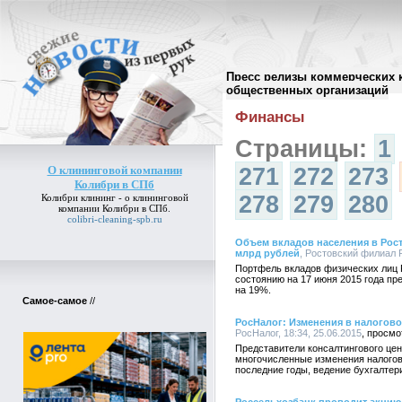
Пресс релизы коммерческих 
Архив пресс-релизов
//
общественных организаций
Финансы
Страницы:
1
О клининговой компании
271
272
273
Колибри в СПб
278
279
280
Колибри клининг -
о клининговой
компании Колибри в СПб
.
colibri-cleaning-spb.ru
Объем вкладов населения в Рос
млрд рублей
, Ростовский филиал Р
Портфель вкладов физических лиц 
состоянию на 17 июня 2015 года пр
на 19%.
Самое-самое
//
РосНалог: Изменения в налогово
РосНалог, 18:34, 25.06.2015
Представители консалтингового цен
многочисленные изменения налогов
последние годы, ведение бухгалтер