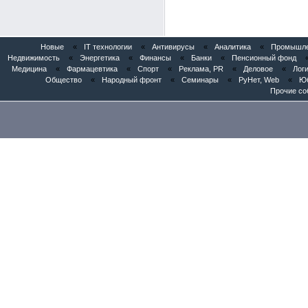
Новые
«
IT технологии
«
Антивирусы
«
Аналитика
«
Промышлен
Недвижимость
«
Энергетика
«
Финансы
«
Банки
«
Пенсионный фонд
Медицина
«
Фармацевтика
«
Спорт
«
Реклама, PR
«
Деловое
«
Логи
Общество
«
Народный фронт
«
Семинары
«
РуНет, Web
«
Юб
Прочие со