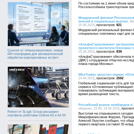
По состоянию на 1 июня объем кре
Россельхозбанка транспортным пре
Мордовский филиал Россельхозба
пенсий и социальных выплат
, М
25.06.2015
821
Мордовский региональный филиал 
специальных платежных карт для з
«АльфаСтрахование» застрахова
проектного института Генплана 
Quorum от «Наносемантики»: новая
25.06.2015
839
ИИ-платформа для автоматической
«АльфаСтрахование» обеспечила п
обработки корпоративных встреч
(ДМС) сотрудников «Научно-исследо
плана города Москвы».
WhoTrades запустил сервис «От
24.06.2015
2592
Глобальная социальная сеть для тр
сервиса «Отложенные публикации».
планировать публикацию материалов
время размещения текста.
Российский рынок ломбардов в 2
общение, 22:00, 24.06.2015
Robort от 3Logic Group расширил
Выступая на открывшемся сегодня
портфель роботами Unitree A2 и A2-W
Микрофинансовом Форуме, Президе
Алексей Лазутин сообщил, что общи
первого квартала составил 35 млрд