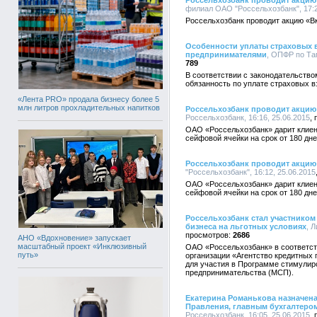
Россельхозбанк проводит акцию
филиал ОАО "Россельхозбанк", 17:2
Россельхозбанк проводит акцию «В
Особенности уплаты страховых
предпринимателями
, ОПФР по Там
789
В соответствии с законодательств
обязанность по уплате страховых в
«Лента PRO» продала бизнесу более 5
млн литров прохладительных напитков
Россельхозбанк проводит акцию
Россельхозбанк, 16:16, 25.06.2015
ОАО «Россельхозбанк» дарит клиен
сейфовой ячейки на срок от 180 дне
Россельхозбанк проводит акцию
"Россельхозбанк", 16:12, 25.06.2015
ОАО «Россельхозбанк» дарит клиен
сейфовой ячейки на срок от 180 дне
Россельхозбанк стал участником
бизнеса на льготных условиях
, 
2686
АНО «Вдохновение» запускает
масштабный проект «Инклюзивный
ОАО «Россельхозбанк» в соответст
путь»
организации «Агентство кредитных 
для участия в Программе стимулир
предпринимательства (МСП).
Екатерина Романькова назначена
Правления, главным бухгалтеро
Россельхозбанк, 16:05, 25.06.2015