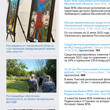
Банк ВПБ обеспечил исполнение 
Московской области
, Банк ВПБ, 1
Банк ВПБ обеспечил исполнение ко
территории детского бронхолегочно
Люберецкого района Московской об
Объем привлеченных средств кл
Ульяновской области превысил 
Россельхозбанк, 11:26, 24.06.2015
По состоянию на 11 июня 2015 год
Ульяновского филиала Россельхозб
Средства корпоративных клиент
Росгвардеец из Запорожской области
на 54,2 млрд рублей
, Северо-Запа
стал призером международной премии
24.06.2015
763
«Мы вместе»
Средства корпоративных клиентов 
месяцев 2015 года по сравнению с
на 24% и превысили 230,8 млрд руб
За 10 лет Россельхозбанк вложи
рублей
, ОАО "Россельхозбанк", То
868
В июне Томский региональный фил
годовщину – 10 лет с начала работы
Клиентам Банка ВПБ стал доступ
Подмосковья - «Стрелка»
, Банк В
Росгвардейцы обеспечили
У клиентов Банка ВПБ появилась в
безопасность во время празднования
Подмосковья «Стрелка» на аппарат
Дня ВДВ
Интернет-банке ВПБ.