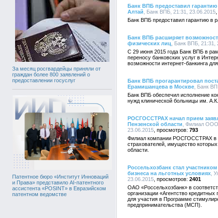
Банк ВПБ предоставил гарантию 
Алтай
, Банк ВПБ, 21:31, 23.06.2015
Банк ВПБ предоставил гарантию в 
Банк ВПБ расширяет возможност
физических лиц
, Банк ВПБ, 21:31,
C 29 июня 2015 года Банк ВПБ в р
переносу банковских услуг в Инте
возможности интернет-банкинга для
За месяц росгвардейцы приняли от
граждан более 800 заявлений о
предоставлении госуслуг
Банк ВПБ прогарантировал поста
Ерамишанцева в Москве
, Банк ВП
Банк ВПБ обеспечил исполнение кон
нужд клинической больницы им. А.К
РОСГОССТРАХ начал прием заявл
Пензенской области
, Филиал ООО 
23.06.2015
793
Филиал компании РОСГОССТРАХ в П
страхователей, имущество которых
области.
Россельхозбанк стал участником
бизнеса на льготных условиях
, 
Патентное бюро «Институт Инноваций
23.06.2015
2401
и Права» представило AI-патентного
ОАО «Россельхозбанк» в соответст
ассистента «POSINT» в Евразийском
организации «Агентство кредитных 
патентном ведомстве
для участия в Программе стимулир
предпринимательства (МСП).