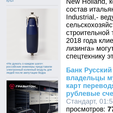
New Holland, 
путь»
состав италья
Industrial,- в
сельскохозяйс
строительной 
2018 года кли
лизинга» могу
спецтехнику э
«Не думать о каждом шаге»:
российские инженеры представили
Банк Русский
электронный коленный модуль для
людей после ампутации бедра
владельцы м
карт перевод
рублевые сче
Стандарт, 01:5
7