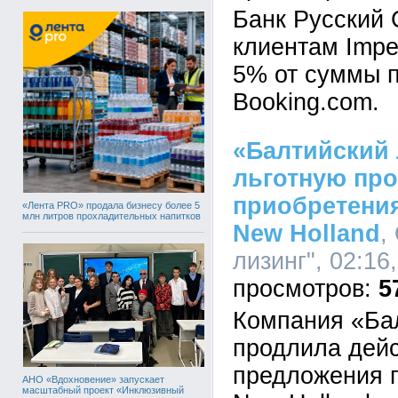
Банк Русский 
клиентам Imper
5% от суммы п
Booking.сom.
«Балтийский 
льготную пр
приобретения
«Лента PRO» продала бизнесу более 5
млн литров прохладительных напитков
New Holland
,
лизинг", 02:16
5
Компания «Ба
продлила дейс
предложения 
АНО «Вдохновение» запускает
масштабный проект «Инклюзивный