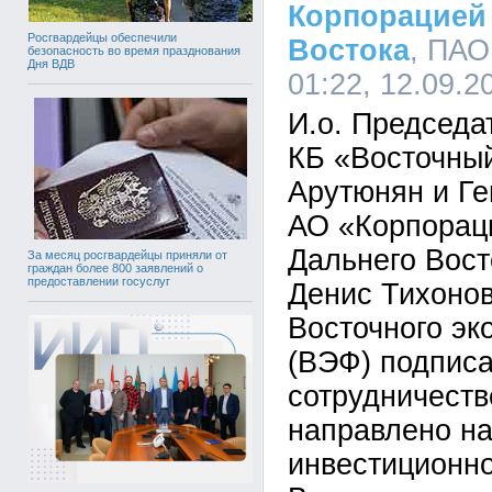
Корпорацией 
Росгвардейцы обеспечили
Востока
, ПАО
безопасность во время празднования
Дня ВДВ
01:22, 12.09.2
И.о. Председ
КБ «Восточны
Арутюнян и Г
АО «Корпорац
Дальнего Вост
За месяц росгвардейцы приняли от
граждан более 800 заявлений о
предоставлении госуслуг
Денис Тихонов
Восточного эк
(ВЭФ) подпис
сотрудничеств
направлено н
инвестиционно