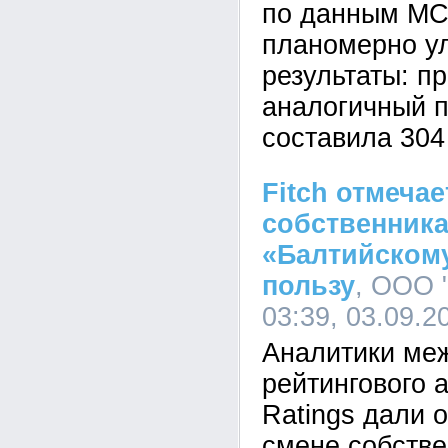
по данным МС
планомерно у
результаты: п
аналогичный п
составила 304
Fitch отмечае
собственника
«Балтийскому
пользу
, ООО 
03:39, 03.09.2
Аналитики ме
рейтингового а
Ratings дали 
смене собств