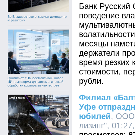
Банк Русский 
поведение вл
Во Владивостоке открылся демоцентр
«Гравитон»
мультивалютны
волатильности
месяцы намет
держатели про
время резких 
стоимости, пе
Quorum от «Наносемантики»: новая
рубли.
ИИ-платформа для автоматической
обработки корпоративных встреч
Филиал «Балт
Уфе отпраздн
юбилей
, ООО
лизинг", 01:27