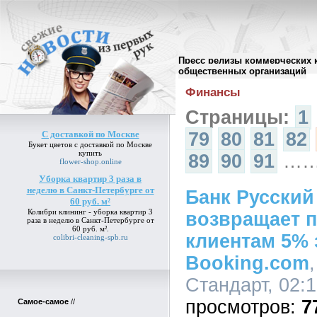
Пресс релизы коммерческих 
Архив пресс-релизов
//
общественных организаций
Финансы
Страницы:
1
С доставкой по Москве
79
80
81
82
Букет цветов
с доставкой по Москве
купить
89
90
91
…
flower-shop.online
Уборка квартир 3 раза в
неделю в Санкт-Петербурге от
Банк Русский
60 руб. м²
Колибри клининг -
уборка квартир 3
возвращает 
раза в неделю в Санкт-Петербурге от
60 руб. м²
.
клиентам 5% 
colibri-cleaning-spb.ru
Booking.сom
Стандарт, 02:1
7
Самое-самое
//