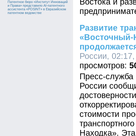
Востока и раз
Патентное бюро «Институт Инноваций
и Права» представило AI-патентного
предпринимате
ассистента «POSINT» в Евразийском
патентном ведомстве
Развитие тра
«Восточный-
продолжаетс
России, 02:17,
5
Пресс-служба 
России сообщи
достоверност
откорректиров
стоимости про
транспортного
Находка». Эта