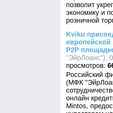
позволит укре
экономику и п
розничной тор
Kviku присое
европейской
P2P площадке
"ЭйрЛоанс"), 0
6
Российский фи
(МФК "ЭйрЛоан
сотрудничеств
онлайн креди
Mintos, пред