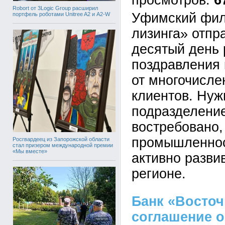
6
Robort от 3Logic Group расширил
Уфимский фил
портфель роботами Unitree A2 и A2-W
лизинга» отпр
десятый день 
поздравления
от многочисле
клиентов. Нужн
подразделение
востребовано, 
промышленнос
Росгвардеец из Запорожской области
стал призером международной премии
«Мы вместе»
активно разви
регионе.
Банк «Восто
соглашение о