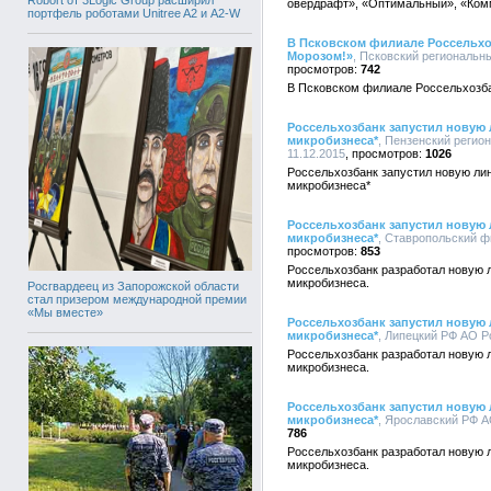
Robort от 3Logic Group расширил
овердрафт», «Оптимальный», «Комм
портфель роботами Unitree A2 и A2-W
В Псковском филиале Россельхо
Морозом!»
, Псковский региональны
742
В Псковском филиале Россельхозба
Россельхозбанк запустил новую 
микробизнеса*
, Пензенский регио
11.12.2015
1026
Россельхозбанк запустил новую лин
микробизнеса*
Россельхозбанк запустил новую 
микробизнеса*
, Ставропольский ф
853
Россельхозбанк разработал новую л
микробизнеса.
Росгвардеец из Запорожской области
стал призером международной премии
«Мы вместе»
Россельхозбанк запустил новую 
микробизнеса*
, Липецкий РФ АО Ро
Россельхозбанк разработал новую л
микробизнеса.
Россельхозбанк запустил новую 
микробизнеса*
, Ярославский РФ АО
786
Россельхозбанк разработал новую л
микробизнеса.