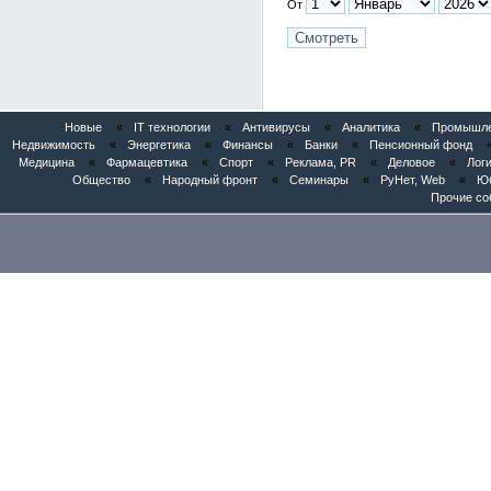
От
Новые
«
IT технологии
«
Антивирусы
«
Аналитика
«
Промышлен
Недвижимость
«
Энергетика
«
Финансы
«
Банки
«
Пенсионный фонд
Медицина
«
Фармацевтика
«
Спорт
«
Реклама, PR
«
Деловое
«
Логи
Общество
«
Народный фронт
«
Семинары
«
РуНет, Web
«
Юб
Прочие со