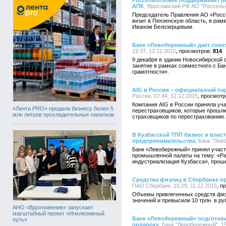
Россельхозбанк поддерживает р
АПК
, Ярославский РФ АО "Россельхо
Председатель Правления АО «Росс
визит в Пензенскую область, в рамк
Иваном Белозерцевым.
Банк «Левобережный» дает сове
19:37, 12.12.2015
814
9 декабря в здании Новосибирской 
занятие в рамках совместного с Б
грамотности».
AIG в России – официальный па
России, 07:44, 12.12.2015
Компания AIG в России приняла уч
«Лента PRO» продала бизнесу более 5
перестраховщиков, которые прошли
млн литров прохладительных напитков
страховщиков по перестрахованию.
В Кузбасской ТПП бизнес и влас
предпринимательства
, Банк "Лев
Банк «Левобережный» принял участи
промышленной палаты на тему: «Ра
индустриализация Кузбасса», прош
Средства физлиц в Сбербанке пр
ПАО Сбербанк, 15:29, 11.12.2015
Объемы привлеченных средств физ
значений и превысили 10 трлн. в р
АНО «Вдохновение» запускает
масштабный проект «Инклюзивный
Банк «Левобережный» подготови
путь»
подарок»
, Банк "Левобережный", 15