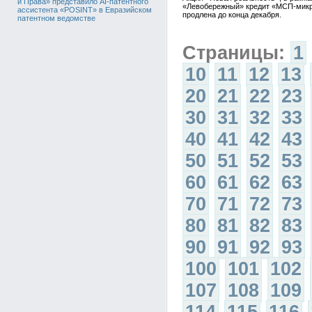
и Права» представило AI-патентного
«Левобережный» кредит «МСП-микро
ассистента «POSINT» в Евразийском
продлена до конца декабря.
патентном ведомстве
Страницы:
1
10
11
12
13
20
21
22
23
30
31
32
33
40
41
42
43
50
51
52
53
60
61
62
63
70
71
72
73
80
81
82
83
90
91
92
93
100
101
102
107
108
109