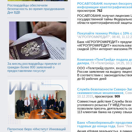
РОСАВТОБАНК получил бессрочн
Росгвардейцы обеспечили
информации криптографическо
безопасность во время празднования
762
Дня ВДВ
РОСАВТОБАНК получил лицензию Це
государственной тайны Федерально
области криптографической защит
Покупайте технику Philips с 10
"АГРОПРОМКРЕДИТ", 08:40, 11.12.
Банк «АГРОПРОМКРЕДИТ» предлагае
«АГРОПРОМКРЕДИТ» воспользовать
скидкой 10%» интернет-магазина Phi
Компания «ТелеТрейд» подала д
дилера
, ГК «Телетрейд», 14:25, 10.
За месяц росгвардейцы приняли от
граждан более 800 заявлений о
ООО «Телетрейд групп», входящая в
предоставлении госуслуг
России заявление на выдачу лицен
В соответствии с законодательство
до 60 рабочих дней
Служба безопасности Северо-Зап
скимминговых мошенников
, Сев
10.12.2015
909
Совместные действия Службы безоп
уголовного розыска ГУ МВД России 
позволили пресечь деятельность с
113 клиентам банка на сумму свыше
Банк «Левобережный» продолжит
годовых до конца года
, Банк "Ле
Патентное бюро «Институт Инноваций
Акция «Новая реальность», в рамка