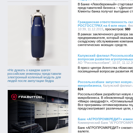
В Банке «Левобережный» стартовал
представителей бизнеса – «Депозит
Клиенты банка получат выгодные ст
Гражданская ответственность ск
РОСГОССТРАХ на 4 млн евро
, Фи
10:39, 11.12.2015
980
В рамках заключенного договора з
предпринимателя, который оказыва
складскому обслуживанию компани
синтетических моющих средств.
Калужский филиал Россельхозбан
вопросам развития агропромышл
АО "Россельхозбанк", 10:37, 11.12.
В пресс-центре Агентства «Комсомо
«Не думать о каждом шаге»:
посвященный вопросам развития АП
российские инженеры представили
электронный коленный модуль для
людей после ампутации бедра
Россельхозбанк запустил новую 
микробизнеса
, Калужский филиал 
824
Россельхозбанк разработал новую л
микробизнеса. В обновленный прод
«Микро овердрафт», «Оптимальный»
Все программы оптимизированы по
предусматривают различные цели, 
Банк «АГРОПРОМКРЕДИТ» измени
Коммерческий Банк "АГРОПРОМКРЕД
Банк «АГРОПРОМКРЕДИТ» снизил ст
валюте.