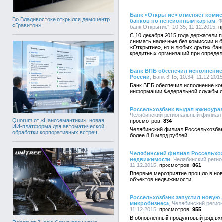
Банк «Открытие» отменяет комис
Во Владивостоке открылся демоцентр
банков по пенсионным картам
, 
«Гравитон»
банк Открытие", 10:35, 11.12.2015
С 10 декабря 2015 года держатели 
снимать наличные без комиссии и б
«Открытие», но и любых других бан
кредитных организаций при опреде
Банк ВПБ обеспечил исполнение
России
, Банк ВПБ, 10:34, 11.12.201
Банк ВПБ обеспечил исполнение кон
информации Федеральной службы о
Россельхозбанк выдал южноурал
Челябинский региональный филиал А
Quorum от «Наносемантики»: новая
834
ИИ-платформа для автоматической
Челябинский филиал Россельхозба
обработки корпоративных встреч
более 8,8 млрд рублей
Челябинский филиал Россельхоз
недвижимости
, Челябинский реги
11.12.2015
861
Впервые мероприятие прошло в но
объектов недвижимости
Россельхозбанк запустил новую 
микробизнеса
, Челябинский регио
11.12.2015
955
В обновленный продуктовый ряд вх