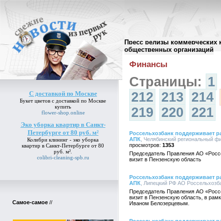
Пресс релизы коммерческих 
Архив пресс-релизов
//
общественных организаций
Финансы
Страницы:
1
С доставкой по Москве
212
213
214
Букет цветов
с доставкой по Москве
купить
219
220
221
flower-shop.online
Эко уборка квартир в Санкт-
Петербурге от 80 руб. м²
Россельхозбанк поддерживает р
АПК
, Челябинский региональный фи
Колибри клининг -
эко уборка
1353
квартир в Санкт-Петербурге от 80
руб. м²
.
Председатель Правления АО «Росс
colibri-cleaning-spb.ru
визит в Пензенскую область
Россельхозбанк поддерживает р
АПК
, Липецкий РФ АО Россельхозбан
Председатель Правления АО «Росс
визит в Пензенскую область, в рамк
Самое-самое
//
Иваном Белозерцевым.