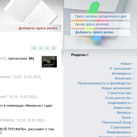
Пресс релизы сегодняшнего дня
Архив пресс-релизов
»
Добавить пресс-релиз
Добавить пресс-релиз
«
‹
›
»
Разделы
//
.2022
641
Новые
«
IT технологии
«
Антивирусы
«
изинг", 23:52, 12.02.2022
Аналитика
«
Промышленность и производство
«
Новые назначения
«
Строительство
«
инг", 01:16, 11.02.2022
Сотрудничество
«
Недвижимость
«
1» в номинации «Финансист года».
Энергетика
«
Финансы
«
Банки
«
РОФИЛЬ", 01:52, 10.02.2022
Пенсионный фонд
«
Страхование
«
ЛОВОЙ ПРОФИЛЬ», расскажет о том,
Микрофинансы
«
О.