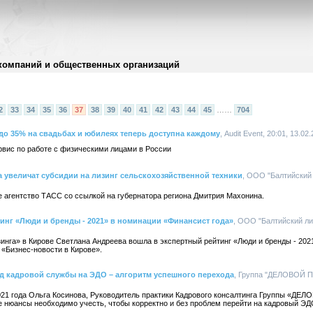
компаний и общественных организаций
2
33
34
35
36
37
38
39
40
41
42
43
44
45
……
704
 до 35% на свадьбах и юбилеях теперь доступна каждому
, Audit Event, 20:01, 13.02
рвис по работе с физическими лицами в России
а увеличат субсидии на лизинг сельскохозяйственной техники
, ООО "Балтийский л
агентство ТАСС со ссылкой на губернатора региона Дмитрия Махонина.
инг «Люди и бренды - 2021» в номинации «Финансист года»
, ООО "Балтийский лиз
инга» в Кирове Светлана Андреева вошла в экспертный рейтинг «Люди и бренды - 202
 «Бизнес-новости в Кирове».
кадровой службы на ЭДО – алгоритм успешного перехода
, Группа "ДЕЛОВОЙ П
021 года Ольга Косинова, Руководитель практики Кадрового консалтинга Группы «ДЕ
ие нюансы необходимо учесть, чтобы корректно и без проблем перейти на кадровый ЭД