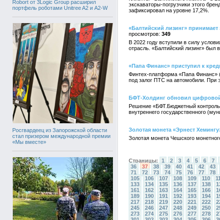
Robort от 3Logic Group расширил
экскаваторы-погрузчики этого бренд
портфель роботами Unitree A2 и A2-W
зафиксировал на уровне 17,2%.
«Балтийский лизинг» принимает
349
В 2022 году вступили в силу услов
отрасль. «Балтийский лизинг» был 
«Папа Финанс» приступил к кре
Финтех-платформа «Папа Финанс» (
под залог ПТС на автомобили. При 
БФТ-Холдинг обновил цифровой
Решение «БФТ.Бюджетный контроль»
внутреннего государственного (мун
Золотая монета «Эрнест Хемингу
Росгвардеец из Запорожской области
стал призером международной премии
Золотая монета Чешского монетног
«Мы вместе»
Страницы:
1
2
3
4
5
6
7
36
37
38
39
40
41
42
43
71
72
73
74
75
76
77
78
105
106
107
108
109
110
1
133
134
135
136
137
138
1
161
162
163
164
165
166
1
189
190
191
192
193
194
1
217
218
219
220
221
222
2
245
246
247
248
249
250
2
273
274
275
276
277
278
2
301
302
303
304
305
306
3