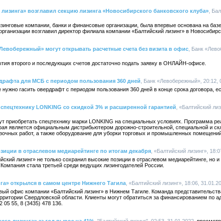
 лизинга» возглавил секцию лизинга «Новосибирского банковского клуба»
, Ба
изинговые компании, банки и финансовые организации, была впервые основана на баз
организации возглавил директор филиала компании «Балтийский лизинг» в Новосибирс
евобережный» могут открывать расчетные счета без визита в офис
, Банк «Лево
тия второго и последующих счетов достаточно подать заявку в ОНЛАЙН-офисе.
драфта для МСБ с периодом пользования 360 дней
, Банк «Левобережный», 20:12, 
нужно гасить овердрафт с периодом пользования 360 дней в конце срока договора, ес
 спецтехнику LONKING со скидкой 3% и расширенной гарантией
, «Балтийский лиз
гут приобретать спецтехнику марки LONKING на специальных условиях. Программа ре
ая является официальным дистрибьютером дорожно-строительной, специальной и скл
узочных работ, а также оборудование для уборки торговых и промышленных помещени
зиции в отраслевом медиарейтинге по итогам декабря
, «Балтийский лизинг», 18:0
ийский лизинг» не только сохранил высокие позиции в отраслевом медиарейтинге, но и
. Компания стала третьей среди ведущих лизингодателей России.
га» открылся в самом центре Нижнего Тагила
, «Балтийский лизинг», 18:06, 31.01.2
овый офис компании «Балтийский лизинг» в Нижнем Тагиле. Команда представительств
ерритории Свердловской области. Клиенты могут обратиться за финансированием по ад
 05 55, 8 (3435) 478 136.