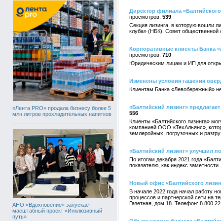
Директор филиала «Балтийского
539
Секция лизинга, в которую вошли л
клуба» (НБК). Совет общественной 
Корпоративные клиенты Банка «Л
710
Юридическим лицам и ИП для откры
Изменены условия гашения овер
Клиентам Банка «Левобережный» не 
«Балтийский лизинг» предлагает
«Лента PRO» продала бизнесу более 5
556
млн литров прохладительных напитков
Клиенты «Балтийского лизинга» мо
компанией ООО «ТехАльянс», котор
землеройных, погрузочных и разгр
«Балтийский лизинг» улучшил по
По итогам декабря 2021 года «Балт
показателю, как индекс заметности
Новый офис «Балтийского лизин
В начале 2022 года начал работу н
процессов и партнерской сети на т
Газетная, дом 18. Телефон: 8 800 222
АНО «Вдохновение» запускает
масштабный проект «Инклюзивный
путь»