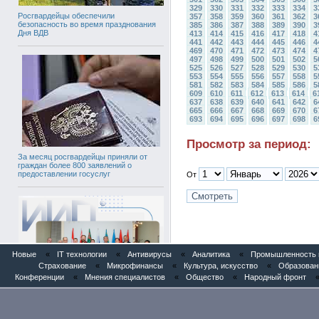
329
330
331
332
333
334
3
Росгвардейцы обеспечили
357
358
359
360
361
362
3
безопасность во время празднования
385
386
387
388
389
390
3
Дня ВДВ
413
414
415
416
417
418
4
441
442
443
444
445
446
4
469
470
471
472
473
474
4
497
498
499
500
501
502
5
525
526
527
528
529
530
5
553
554
555
556
557
558
5
581
582
583
584
585
586
5
609
610
611
612
613
614
6
637
638
639
640
641
642
6
665
666
667
668
669
670
6
693
694
695
696
697
698
6
Просмотр за период:
За месяц росгвардейцы приняли от
граждан более 800 заявлений о
предоставлении госуслуг
От
Новые
«
IT технологии
«
Антивирусы
«
Аналитика
«
Промышленность и
Страхование
«
Микрофинансы
«
Культура, искусство
«
Образован
Конференции
«
Мнения специалистов
«
Общество
«
Народный фронт
Патентное бюро «Институт Инноваций