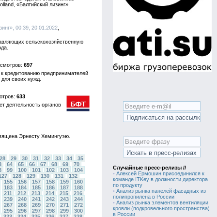
olland, «Балтийский лизинг»
зинг», 00:39, 20.01.2022
ставляющих сельскохозяйственную
ода.
697
 к кредитованию предпринимателей
 для своих нужд.
633
ет деятельность органов
священа Эрнесту Хемингуэю.
28
29
30
31
32
33
34
35
3
64
65
66
67
68
69
70
Случайные пресс-релизы //
8
99
100
101
102
103
104
•
Алексей Ермошин присоединился к
127
128
129
130
131
132
команде ITKey в должности директора
155
156
157
158
159
160
по продукту
183
184
185
186
187
188
•
Анализ рынка панелей фасадных из
211
212
213
214
215
216
полипропилена в России
239
240
241
242
243
244
•
Анализ рынка элементов вентиляции
267
268
269
270
271
272
кровли (подкровельного пространства)
295
296
297
298
299
300
в России
323
324
325
326
327
328