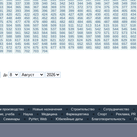
35
336
337
338
339
340
341
342
343
344
345
346
347
348
349
350
63
364
365
366
367
368
369
370
371
372
373
374
375
376
377
378
91
392
393
394
395
396
397
398
399
400
401
402
403
404
405
406
19
420
421
422
423
424
425
426
427
428
429
430
431
432
433
434
47
448
449
450
451
452
453
454
455
456
457
458
459
460
461
462
75
476
477
478
479
480
481
482
483
484
485
486
487
488
489
490
03
504
505
506
507
508
509
510
511
512
513
514
515
516
517
518
31
532
533
534
535
536
537
538
539
540
541
542
543
544
545
546
59
560
561
562
563
564
565
566
567
568
569
570
571
572
573
574
87
588
589
590
591
592
593
594
595
596
597
598
599
600
601
602
15
616
617
618
619
620
621
622
623
624
625
626
627
628
629
630
43
644
645
646
647
648
649
650
651
652
653
654
655
656
657
658
71
672
673
674
675
676
677
678
679
680
681
682
683
684
685
686
99
700
701
702
703
704
До
 производство
«
Новые назначения
«
Строительство
«
Сотрудничество
«
ие, учеба
«
Наука
«
Медицина
«
Фармацевтика
«
Спорт
«
Реклама, PR
«
Семинары
«
РуНет, Web
«
Юбилейные даты
«
Благотворительность
«
П