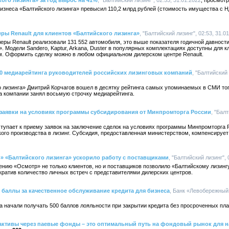
ого лизинга» за год вырос на 41%
, "Балтийский лизинг", 02:53, 31.01.2022
бизнеса «Балтийского лизинга» превысил 110,2 млрд рублей (стоимость имущества с 
еры Renault для клиентов «Балтийского лизинга»
, "Балтийский лизинг", 02:53, 31.0
леры Renault реализовали 131 552 автомобиля, это выше показателя годичной давност
. Модели Sandero, Kaptur, Arkana, Duster в популярных комплектациях доступны для к
. Оформить сделку можно в любом официальном дилерском центре Renault.
10 медиарейтинга руководителей российских лизинговых компаний
, "Балтийский 
о лизинга» Дмитрий Корчагов вошел в десятку рейтинга самых упоминаемых в СМИ то
ва компании занял восьмую строчку медиарейтинга.
 заявки на условиях программы субсидирования от Минпромторга России
, "Бал
ступает к приему заявок на заключение сделок на условиях программы Минпромторга
ого производства в лизинг. Субсидия, предоставленная министерством, компенсирует 
 «Балтийского лизинга» ускорило работу с поставщиками
, "Балтийский лизинг", 
нию «Осмотр» не только клиентов, но и поставщиков позволило «Балтийскому лизинг
ократив количество личных встреч с представителями дилерских центров.
баллы за качественное обслуживание кредита для бизнеса
, Банк «Левобережный»
а начали получать 500 баллов лояльности при закрытии кредита без просроченных пла
активы через паевые фонды – это оптимальный путь на фондовый рынок для 