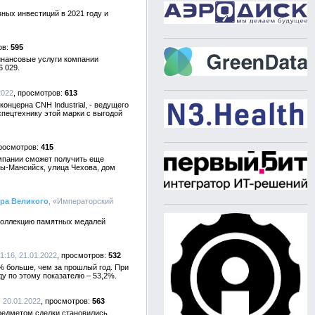
ных инвестиций в 2021 году и
595
инансовые услуги компании
6 029.
2022
613
онцерна CNH Industrial, - ведущего
спецтехнику этой марки с выгодой
415
омпании сможет получить еще
ты-Мансийск, улица Чехова, дом
тра Великого
, «Императорский
 коллекцию памятных медалей
1:16, 21.01.2022
532
% больше, чем за прошлый год. При
у по этому показателю – 53,2%.
, 20.01.2022
563
предметом сделки становились