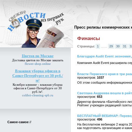
Пресс релизы коммерческих 
Архив пресс-релизов
//
Финансы
Страницы:
1
……
29
30
31
3
Цветов по Москве
Благодаря Audit Event экономия
Доставка
цветов по Москве
заказать
Компания Audit Event расширила се
flower-shop.online
Влажная уборка офисов в
Власти Пермского края в три раз
Санкт-Петербурге от 30 руб./
1037
м²
Об этом сообщило информационное 
Колибри клининг -
влажная уборка
офисов в Санкт-Петербурге от 30
руб./м²
.
Светлана Андреева вошла в рейт
colibri-cleaning-spb.ru
653
Директор филиала «Балтийского лиз
Рейтинг учрежден редакцией газеты
БЕСПЛАТНЫЙ ВЕБИНАР: Перевод 
496
Самое-самое
//
На бесплатном вебинаре 2 марта 2
как подготовить организацию и как