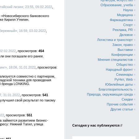
Культура, искусство
«
Образование, учеба
«
лтийский лизинг, 23:55, 09.02.2022
Наука
«
Медицина
«
е «Новосибирского банковского
ке Кирилл Утюпин.
Фармацевтика
«
Спорт
«
Реклама, PR
«
бережный», 16:59, 03.02.2022
Деловое
«
Логистика и транспорт
«
Закон, право
«
Выставки
«
02.02.2022
454
Конференции
«
ли они погашали его ранее.
Мнения специалистов
«
Общество
«
инг», 18:08, 31.01.2022
Народный фронт
«
Семинары
«
ализуется совместно с партнером,
РуНет, Web
«
адской техники для проведения
й бренда LONKING.
Юбилейные даты
«
Благотворительность
«
Природа, окружающая среда
«
7, 31.01.2022
541
Скидки
«
 улучшил свой результат по такому
Прочие события
«
Другие статьи
«
022
551
а займется развитием бизнес-
ресу: Нижний Тагил, улица
Сегодня у нас публикуются
//