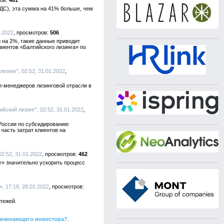
461
НДС), эта сумма на 41% больше, чем
1.2022
506
и на 2%, такие данные приводит
лиентов «Балтийского лизинга» по
лизинг", 02:52, 31.01.2022
п-менеджеров лизинговой отрасли в
тийский лизинг", 02:52, 31.01.2022
 России по субсидированию
часть затрат клиентов на
02:52, 31.01.2022
462
у» значительно ускорить процесс
, 17:18, 28.01.2022
тежей.
начинающего инвестора?
,