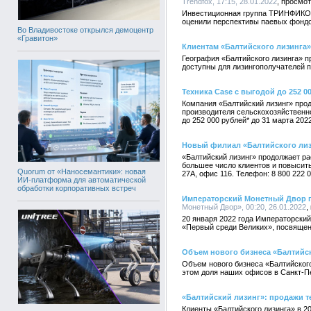
Trendfox, 17:15, 28.01.2022
Инвестиционная группа ТРИНФИКО и
оценили перспективы паевых фондо
Во Владивостоке открылся демоцентр
«Гравитон»
Клиентам «Балтийского лизинга»
География «Балтийского лизинга» 
доступны для лизингополучателей по
Техника Case с выгодой до 252 0
Компания «Балтийский лизинг» прод
производителя сельскохозяйственно
до 252 000 рублей* до 31 марта 2022
Новый филиал «Балтийского лиз
«Балтийский лизинг» продолжает р
большее число клиентов и повысить
Quorum от «Наносемантики»: новая
27А, офис 116. Телефон: 8 800 222 05
ИИ-платформа для автоматической
обработки корпоративных встреч
Императорский Монетный Двор п
Монетный Двор», 00:20, 26.01.2022
20 января 2022 года Императорски
«Первый среди Великих», посвящен
Объем нового бизнеса «Балтийск
Объем нового бизнеса «Балтийского
этом доля наших офисов в Санкт-Пе
«Балтийский лизинг»: продажи т
Клиенты «Балтийского лизинга» в 2