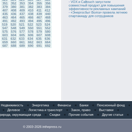
•
VOX и Calltouch запустили
351
352
353
354
355
356
совместный продукт для повышения
379
380
381
382
383
384
эффективности рекламных кампаний
407
408
409
410
411
412
•
«Энергосбыт Волга» провела летнюю
435
436
437
438
439
440
спартакиаду для сотрудников
463
464
465
466
467
468
491
492
493
494
495
496
519
520
521
522
523
524
547
548
549
550
551
552
575
576
577
578
579
580
603
604
605
606
607
608
631
632
633
634
635
636
659
660
661
662
663
664
687
688
689
690
691
692
Недвижимость
«
Энергетика
«
Финансы
«
Банки
«
Пенсионный фонд
«
«
Деловое
«
Логистика и транспорт
«
Закон, право
«
Выставки
«
рирода, окружающая среда
«
Скидки
«
Прочие события
«
Другие статьи
«
© 2003-2026 inthepress.ru