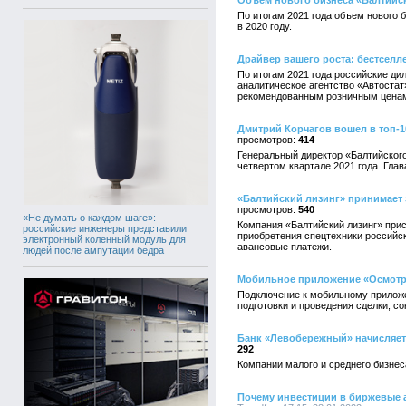
Объем нового бизнеса «Балтийск
По итогам 2021 года объем нового 
в 2020 году.
Драйвер вашего роста: бестселл
По итогам 2021 года российские ди
аналитическое агентство «Автостат»
рекомендованным розничным ценам
Дмитрий Корчагов вошел в топ-
414
Генеральный директор «Балтийског
четвертом квартале 2021 года. Гла
«Балтийский лизинг» принимает
540
«Не думать о каждом шаге»:
Компания «Балтийский лизинг» при
российские инженеры представили
приобретения спецтехники российск
электронный коленный модуль для
авансовые платежи.
людей после ампутации бедра
Мобильное приложение «Осмотр»
Подключение к мобильному приложе
подготовки и проведения сделки, с
Банк «Левобережный» начисляет 
292
Компании малого и среднего бизнес
Почему инвестиции в биржевые 