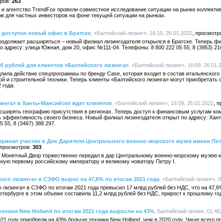
263
 агентство TrendFox провели совместное исследование ситуации на рынке коллектив
в для частных инвесторов на фоне текущей ситуации на рынках.
 доступен новый офис в Братске
, «Балтийский лизинг», 16:10, 26.01.2022
продолжает расширяться – новый филиал лизингодателя открылся в Братске. Теперь ф
 адресу: улица Южная, дом 20, офис №111-04. Телефоны: 8 800 222 05 55, 8 (3953) 21
00 рублей для клиентов «Балтийского лизинга»
, «Балтийский лизинг», 16:09, 26.01.
лила действие спецпрограммы по бренду Case, которая входит в состав итальянского к
й и строительной техники. Теперь клиенты «Балтийского лизинга» могут приобретать 
 года.
инга» в Ханты-Мансийске ждет клиентов
, «Балтийский лизинг», 16:09, 26.01.2022
асширять географию присутствия в регионах. Теперь доступ к финансовым услугам к
 эффективность своего бизнеса. Новый филиал лизингодателя открыт по адресу: Хан
 55, 8 (3467) 388 297.
ринял участие в Дне Дарителя Центрального военно-морского музея имени Пе
303
й Монетный Двор торжественно передал в дар Центральному военно-морскому музею
ную первому российскому императору и великому новатору Петру I.
ого лизинга» в СЗФО вырос на 47,6% по итогам 2021 года
, «Балтийский лизинг», 0
 лизинга» в СЗФО по итогам 2021 года превысил 17 млрд рублей без НДС, что на 47,6
тербурге в этом объеме составила 11,2 млрд рублей без НДС, прирост к прошлому год
ехники New Holland по итогам 2021 года выросли на 43%
, Балтийский лизинг, 01:46
021 году приобрели на 43% больше техники New Holland, чем в 2020 году. Чаще всего 