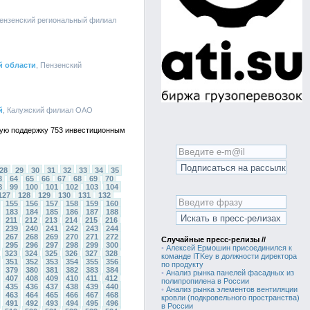
Пензенский региональный филиал
й области
, Пензенский
й
, Калужский филиал ОАО
тную поддержку 753 инвестиционным
28
29
30
31
32
33
34
35
3
64
65
66
67
68
69
70
8
99
100
101
102
103
104
127
128
129
130
131
132
155
156
157
158
159
160
183
184
185
186
187
188
211
212
213
214
215
216
239
240
241
242
243
244
267
268
269
270
271
272
Случайные пресс-релизы //
295
296
297
298
299
300
•
Алексей Ермошин присоединился к
323
324
325
326
327
328
команде ITKey в должности директора
351
352
353
354
355
356
по продукту
379
380
381
382
383
384
•
Анализ рынка панелей фасадных из
407
408
409
410
411
412
полипропилена в России
435
436
437
438
439
440
•
Анализ рынка элементов вентиляции
463
464
465
466
467
468
кровли (подкровельного пространства)
491
492
493
494
495
496
в России