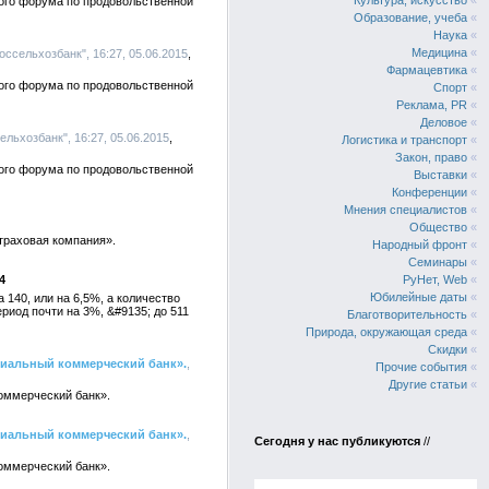
Культура, искусство
«
ого форума по продовольственной
Образование, учеба
«
Наука
«
Медицина
«
ссельхозбанк", 16:27, 05.06.2015
Фармацевтика
«
ого форума по продовольственной
Спорт
«
Реклама, PR
«
Деловое
«
льхозбанк", 16:27, 05.06.2015
Логистика и транспорт
«
Закон, право
«
ого форума по продовольственной
Выставки
«
Конференции
«
Мнения специалистов
«
Общество
«
траховая компания».
Народный фронт
«
Семинары
«
4
РуНет, Web
«
Юбилейные даты
«
 140, или на 6,5%, а количество
риод почти на 3%, &#9135; до 511
Благотворительность
«
Природа, окружающая среда
«
Скидки
«
циальный коммерческий банк».
,
Прочие события
«
Другие статьи
«
оммерческий банк».
циальный коммерческий банк».
,
Сегодня у нас публикуются
//
оммерческий банк».