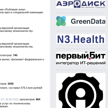
ики «Рублевая зона».
ла приз в специальной номинации
гулируемой организации
нансовому мошенничеству.
гулируемой организации
нансовому мошенничеству.
740
м рынке, призывает федеральные и
2930
плате, составил 379,3 млн рублей
:07, 04.06.2015
864
е услуг по техническому
Манеж».