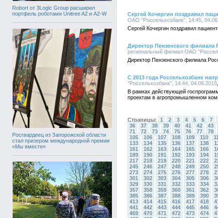
Robort от 3Logic Group расширил
портфель роботами Unitree A2 и A2-W
Сергей Кочергин поздравил паци
ОАО "Россельхозбанк", 14:45, 04.06
Сергей Кочергин поздравил пациент
Директор Пензенского филиала 
региональный филиал ОАО "Россельх
Директор Пензенского филиала Рос
С 2013 года Россельхозбанк нап
"Россельхозбанк", 14:44, 04.06.2015
В рамках действующей госпрограммы
проектам в агропромышленном ком
Страницы:
1
2
3
4
5
6
7
36
37
38
39
40
41
42
43
71
72
73
74
75
76
77
78
Росгвардеец из Запорожской области
105
106
107
108
109
110
1
стал призером международной премии
133
134
135
136
137
138
1
«Мы вместе»
161
162
163
164
165
166
1
189
190
191
192
193
194
1
217
218
219
220
221
222
2
245
246
247
248
249
250
2
273
274
275
276
277
278
2
301
302
303
304
305
306
3
329
330
331
332
333
334
3
357
358
359
360
361
362
3
385
386
387
388
389
390
3
413
414
415
416
417
418
4
441
442
443
444
445
446
4
469
470
471
472
473
474
4