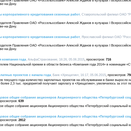
едателя Правления ОАО «Россельхозбанк» Алексей Жданов в кулуарах I Всероссийск
ве-на-Дону.
ы корпоративного кредитования сезонных работ
, Ставропольский филиал ОАО "Ро
едателя Правления ОАО «Россельхозбанк» Алексей Жданов в кулуарах I Всероссийск
ве-на-Дону.
ы корпоративного кредитования сезонных работ
, Ярославский филиал ОАО "Россе
едателя Правления ОАО «Россельхозбанк» Алексей Жданов в кулуарах I Всероссийск
ве-на-Дону.
я компания года
, АльфаСтрахование, 16:26, 05.06.2015
716
елем Национальной премии в области бизнеса «Компания года 2014» в номинации «С
латных проектов с начала года
, Банк «Хрещатик», 16:17, 05.06.2015
79
цев текущего года количество зарплатных проектов на обслуживании в банке выросло на
более 2,3 тыс. предприятий получают зарплату в «Хрещатике», увеличилось за этот пе
одовое общее собрание акционеров Акционерного общества «Петербургский со
639
овое общее собрание акционеров Акционерного общества «Петербургский социальный к
одовое общее собрание акционеров Акционерного общества «Петербургский со
2812
овое общее собрание акционеров Акционерного общества «Петербургский социальный к