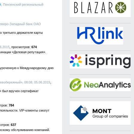
й
, Пензенский региональный
Северо-Западный банк ОАО
о третьего держателя карты
6.2015
674
инации «Деловая репутация».
иуроченную к Международному дню
Левобережный», 08:08, 05.06.2015
» был вручен сертификат
784
лояльности. VIP-клиенты смогут
637
овскому обслуживанию компаний.