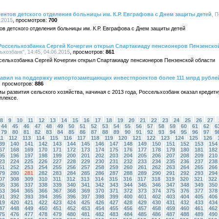
ентов детского отделения больницы им. К.Р. Евграфова с Днем защиты детей
, 
.2015
700
ов детского отделения больницы им. К.Р. Евграфова с Днем защиты детей
Россельхозбанка Сергей Кочергин открыл Спартакиаду пенсионеров Пензенско
озбанк", 14:45, 04.06.2015
861
сельхозбанка Сергей Кочергин открыл Спартакиаду пенсионеров Пензенской области
равил на поддержку импортозамещающих инвестпроектов более 111 млрд рубле
886
 развития сельского хозяйства, начиная с 2013 года, Россельхозбанк оказал креди
плексе.
8
9
10
11
12
13
14
15
16
17
18
19
20
21
22
23
24
25
26
27
44
45
46
47
48
49
50
51
52
53
54
55
56
57
58
59
60
61
62
6
79
80
81
82
83
84
85
86
87
88
89
90
91
92
93
94
95
96
97
9
11
112
113
114
115
116
117
118
119
120
121
122
123
124
125
126
39
140
141
142
143
144
145
146
147
148
149
150
151
152
153
154
67
168
169
170
171
172
173
174
175
176
177
178
179
180
181
182
95
196
197
198
199
200
201
202
203
204
205
206
207
208
209
210
23
224
225
226
227
228
229
230
231
232
233
234
235
236
237
238
51
252
253
254
255
256
257
258
259
260
261
262
263
264
265
266
79
280
281
282
283
284
285
286
287
288
289
290
291
292
293
294
07
308
309
310
311
312
313
314
315
316
317
318
319
320
321
322
35
336
337
338
339
340
341
342
343
344
345
346
347
348
349
350
63
364
365
366
367
368
369
370
371
372
373
374
375
376
377
378
91
392
393
394
395
396
397
398
399
400
401
402
403
404
405
406
19
420
421
422
423
424
425
426
427
428
429
430
431
432
433
434
47
448
449
450
451
452
453
454
455
456
457
458
459
460
461
462
75
476
477
478
479
480
481
482
483
484
485
486
487
488
489
490