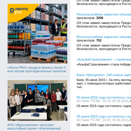
Об этом заявил заместитель Предс
безопасности, проходящего в Росто
Россельхозбанк нарастил объем
3206
Об этом заявил заместитель Предс
безопасности, проходящего в Росто
Россельхозбанк нарастил объем
752
Об этом заявил заместитель Предс
безопасности, проходящего в Росто
«АльфаСтрахование» – страхова
«АльфаСтрахование» стала победит
«Лента PRO» продала бизнесу более 5
млн литров прохладительных напитков
Банк «Хрещатик»: 140 новых зарп
Киев, 05 июня 2015 г. За пять меся
карт, с помощью которых работники 
тыс.
03 июня 2015 года состоялось г
АО Банк "ПСКБ", 16:10, 05.06.2015
03 июня 2015 года состоялось год
03 июня 2015 года состоялось г
АО Банк "ПСКБ", 16:04, 05.06.2015
АНО «Вдохновение» запускает
03 июня 2015 года состоялось год
масштабный проект «Инклюзивный