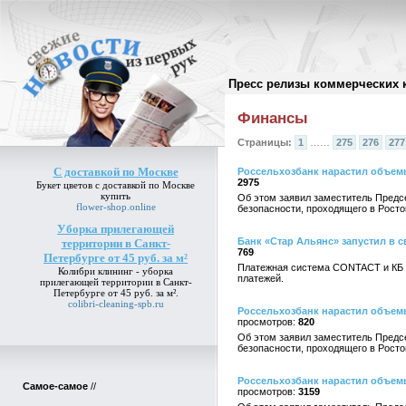
Пресс релизы коммерческих 
Архив пресс-релизов
//
Финансы
Страницы:
1
……
275
276
277
С доставкой по Москве
Россельхозбанк нарастил объем
2975
Букет цветов
с доставкой по Москве
купить
Об этом заявил заместитель Предс
flower-shop.online
безопасности, проходящего в Росто
Уборка прилегающей
Банк «Стар Альянс» запустил в
территории в Санкт-
769
Петербурге от 45 руб. за м²
Платежная система CONTACT и КБ «
Колибри клининг -
уборка
платежей.
прилегающей территории в Санкт-
Петербурге от 45 руб. за м²
.
colibri-cleaning-spb.ru
Россельхозбанк нарастил объем
820
Об этом заявил заместитель Предс
безопасности, проходящего в Росто
Россельхозбанк нарастил объем
Самое-самое
//
3159