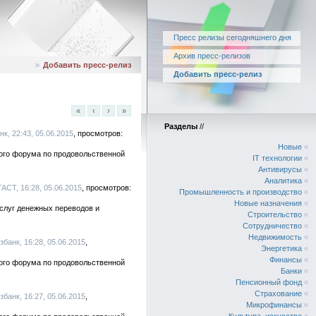
Пресс релизы сегодняшнего дня
Архив пресс-релизов
»
Добавить пресс-релиз
Добавить пресс-релиз
«
‹
›
»
Разделы
//
к, 22:43, 05.06.2015
Новые
«
ого форума по продовольственной
IT технологии
«
Антивирусы
«
Аналитика
«
CT, 16:28, 05.06.2015
Промышленность и производство
«
Новые назначения
«
слуг денежных переводов и
Строительство
«
Сотрудничество
«
Недвижимость
«
банк, 16:28, 05.06.2015
Энергетика
«
Финансы
«
ого форума по продовольственной
Банки
«
Пенсионный фонд
«
Страхование
«
банк, 16:27, 05.06.2015
Микрофинансы
«