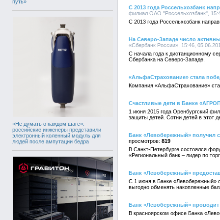
путь»
С 2013 года Россельхозбанк нап
филиал ОАО "Россельхозбанк", 15:4
С 2013 года Россельхозбанк напра
На Северо-Западе число активн
«Сбербанк России», 15:46, 05.06.20
С начала года к дистанционному се
Сбербанка на Северо-Западе.
«АльфаСтрахование» стала побе
Компания «АльфаСтрахование» стал
Счастливые дети в Банке «АГР
1 июня 2015 года Оренбургский ф
защиты детей. Сотни детей в этот д
«Не думать о каждом шаге»:
российские инженеры представили
Банк «Левобережный» получил с
электронный коленный модуль для
819
людей после ампутации бедра
В Санкт-Петербурге состоялся фор
«Региональный банк – лидер по тор
Банк «Левобережный» предостав
С 1 июня в Банке «Левобережный» с
выгодно обменять накопленные балл
Банк «Левобережный» проводит 
В красноярском офисе Банка «Лево