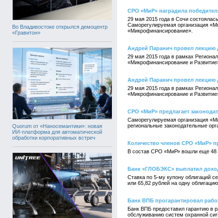
СРО «МиР» наградила победителя
29 мая 2015 года в Сочи состоялас
Саморегулируемая организация «Ми
Во Владивостоке открылся демоцентр
«Микрофинансирование».
«Гравитон»
Андрей Паранич провел лекцию 
29 мая 2015 года в рамках Региона
«Микрофинансирование и Развитие
Андрей Паранич провел лекцию 
29 мая 2015 года в рамках Региона
«Микрофинансирование и Развитие
СРО «МиР» предлагает законода
Саморегулируемая организация «М
региональные законодательные орг
Quorum от «Наносемантики»: новая
ИИ-платформа для автоматической
обработки корпоративных встреч
Количество членов СРО «МиР» п
В состав СРО «МиР» вошли еще 48 
Банк «ГЛОБЭКС» выплатил доход
Ставка по 5-му купону облигаций с
или 65,82 рублей на одну облигацию
Банк ВПБ прогарантировал рабо
Банк ВПБ предоставил гарантию в р
обслуживанию систем охранной сиг