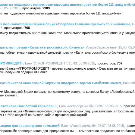
равил на поддержку импортозамещающих инвестпроектов более 111 млрд рубле
8, 05.06.2015
2909
вил на поддержку импортозамещающих инвестпроектов более 111 млрд рублей
ых пользователей интернет-банка «Сбербанк Онлайн» превысило 2 миллиона
, 
15
708
рвису подключились 438 тысяч клиентов. Мобильное приложение установлено у каждог
дителем премии «Капитаны российского бизнеса»
, АльфаСтрахование, 15:45, 05.0
а победителем национальной деловой премии «Капитаны российского бизнеса» в ном
ОПРОМКРЕДИТ»
, Банк "АГРОПРОМКРЕДИТ", 15:43, 05.06.2015
707
илиал Банка «АГРОПРОМКРЕДИТ» провел традиционную акцию «Счастливые дети», пр
ень получили подарки от Банка.
ертификат от Московской Биржи за лидерство торгов китайским юанем
, Банк «
ум Московской Биржи по валютно-денежному рынку, на котором Банку «Левобережный
гам юанем».
ляет клиентам летний карт-бланш
, Банк «Левобережный», 08:07, 05.06.2015
тартует акция «Летний карт-бланш» для юридических лиц, участвующих в Программе 
ы с 50% скидкой на Бизнес-кейс с премиальной картой.
акцию для красноярских компаний
, Банк «Левобережный», 08:07, 05.06.2015
бережный» проходит акция для юридических лиц – комплексное предложение по банк