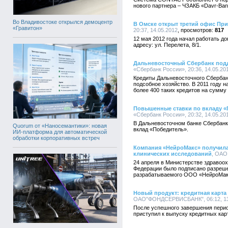
нового партнера – ЧЗАКБ «Davr-Ban
Во Владивостоке открылся демоцентр
В Омске открыт третий офис Пр
«Гравитон»
20:37, 14.05.2012
817
12 мая 2012 года начал работать 
адресу: ул. Перелета, 8/1.
Дальневосточный Сбербанк под
«Сбербанк России», 20:36, 14.05.20
Кредиты Дальневосточного Сберба
подсобное хозяйство. В 2011 году 
более 400 таких кредитов на сумму
Повышенные ставки по вкладу «
«Сбербанк России», 20:32, 14.05.20
В Дальневосточном банке Сбербанк
Quorum от «Наносемантики»: новая
вклад «Победитель».
ИИ-платформа для автоматической
обработки корпоративных встреч
Компания «НейроМакс» получила
клинических исследований
, ОАО 
24 апреля в Министерстве здравоох
Федерации было подписано разреше
разрабатываемого ООО «НейроМа
Новый продукт: кредитная кар
ОАО"ФОНДСЕРВИСБАНК", 06:12, 13
После успешного завершения пер
приступил к выпуску кредитных карт