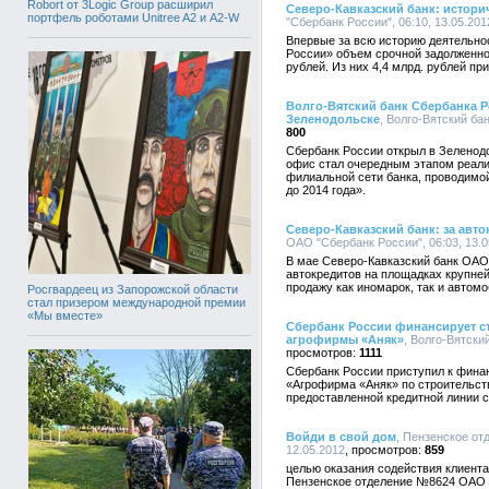
Robort от 3Logic Group расширил
Северо-Кавказский банк: истори
портфель роботами Unitree A2 и A2-W
"Сбербанк России", 06:10, 13.05.201
Впервые за всю историю деятельно
России» объем срочной задолженно
рублей. Из них 4,4 млрд. рублей пр
Волго-Вятский банк Сбербанка 
Зеленодольске
, Волго-Вятский ба
800
Сбербанк России открыл в Зеленод
офис стал очередным этапом реал
филиальной сети банка, проводимо
до 2014 года».
Северо-Кавказский банк: за авт
ОАО "Сбербанк России", 06:03, 13.0
В мае Северо-Кавказский банк ОАО
автокредитов на площадках крупне
продажу как иномарок, так и автом
Росгвардеец из Запорожской области
стал призером международной премии
«Мы вместе»
Сбербанк России финансирует с
агрофирмы «Аняк»
, Волго-Вятски
1111
Сбербанк России приступил к фин
«Агрофирма «Аняк» по строительст
предоставленной кредитной линии со
Войди в свой дом
, Пензенское от
12.05.2012
859
целью оказания содействия клиента
Пензенское отделение №8624 ОАО 