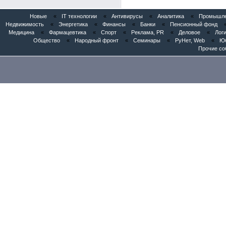
Новые
«
IT технологии
«
Антивирусы
«
Аналитика
«
Промышлен
Недвижимость
«
Энергетика
«
Финансы
«
Банки
«
Пенсионный фонд
Медицина
«
Фармацевтика
«
Спорт
«
Реклама, PR
«
Деловое
«
Логи
Общество
«
Народный фронт
«
Семинары
«
РуНет, Web
«
Юб
Прочие со