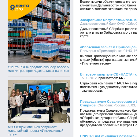
Более тысячи обезличенных металл
клиентами Дальневосточного банка
счетах в золотом эквиваленте прибл
Хабаровчане могут оплачивать п
Дальневосточный банк ОАО «Сбербан
Дальневосточный Сбербанк реализо
жители и гости Хабаровска могут ра
карте.
«Ипотечная весна» в Примсоцбанк
Приморья «Примсоцбанк», 01:43, 16
Филиал Примсоцбанка в Москве сов
мира» («Бест») приглашает жителе
«Ипотечная весна»
«Лента PRO» продала бизнесу более 5
млн литров прохладительных напитков
В первом квартале СК «НАСТА» с
15.05.2012
645
Страховая компания «НАСТА» в пер
положительную динамику показател
тоже выросли.
Председателем Среднерусского б
Смирнов
, Сбербанк России, 03:03,
Председателем Среднерусского бан
настоящего времени занимавший д
«Сбербанк», дочернего банка Сбер
обязанности председателя правлен
председателя правления Шухрат С
АНО «Вдохновение» запускает
масштабный проект «Инклюзивный
путь»
UNISTREAM усиливает безадресн