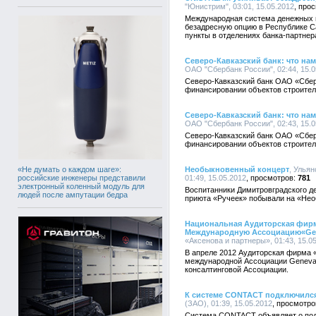
"Юнистрим", 03:01, 15.05.2012
Международная система денежных 
безадресную опцию в Республике Са
пункты в отделениях банка-партнер
Северо-Кавказский банк: что нам
ОАО "Сбербанк России", 02:44, 15.0
Северо-Кавказский банк ОАО «Сбер
финансировании объектов строите
Северо-Кавказский банк: что нам
ОАО "Сбербанк России", 02:43, 15.0
Северо-Кавказский банк ОАО «Сбер
финансировании объектов строите
«Не думать о каждом шаге»:
Необыкновенный концерт
, Улья
российские инженеры представили
01:49, 15.05.2012
781
электронный коленный модуль для
Воспитанники Димитровградского де
людей после ампутации бедра
приюта «Ручеек» побывали на «Нео
Национальная Аудиторская фирм
Международную Ассоциацию«Gene
«Аксенова и партнеры», 01:43, 15.0
В апреле 2012 Аудиторская фирма 
международной Ассоциации Geneva 
консалтинговой Ассоциации.
К системе CONTACT подключился 
(ЗАО), 01:39, 15.05.2012
Система CONTACT объявляет о подк