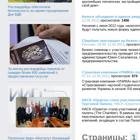
крупнейших пензенских застройщи
свой дом».
Росгвардейцы обеспечили
безопасность во время празднования
Дня ВДВ
Налоги объединят в единое уве
12.05.2012
1456
Начиная с июня 2012 года, налогоп
будут получать новую форму едино
Сбербанк приглашает на бизнес
России», 19:48, 12.05.2012
Бизнес-семинар с участием лизинг
предпринимательству проведет 14 
администрации Южно-Сахалинска, п
предпринимательства.
За месяц росгвардейцы приняли от
Страховая компания «УНИКА» по
граждан более 800 заявлений о
07:14, 12.05.2012
674
предоставлении госуслуг
Страховая компания «УНИКА» выст
«Страхование» научной студенчес
развитие Украины в начале XXI век
НАСК «Оранта» стала участнико
Торговой Палаты
, НАСК «Оранта»,
НАСК «Оранта» стала участником д
палаты (The Chamber). В рамках п
персональных дисконтных карт, ко
компаний, входящих в состав Пала
Страницы:
1
Патентное бюро «Институт Инноваций