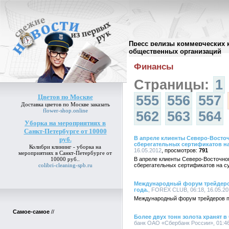
Пресс релизы коммерческих 
Архив пресс-релизов
//
общественных организаций
Финансы
Страницы:
1
Цветов по Москве
555
556
557
Доставка
цветов по Москве
заказать
flower-shop.online
562
563
564
Уборка на мероприятиях в
Санкт-Петербурге от 10000
В апреле клиенты Северо-Восто
руб.
сберегательных сертификатов н
Колибри клининг -
уборка на
16.05.2012
791
мероприятиях в Санкт-Петербурге от
10000 руб.
.
В апреле клиенты Северо-Восточно
colibri-cleaning-spb.ru
сберегательных сертификатов на с
Международный форум трейдеров
года.
, FOREX CLUB, 06:18, 16.05.2
Международный форум трейдеров пр
Самое-самое
//
Более двух тонн золота хранят 
банк ОАО «Сбербанк России», 01:46