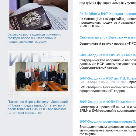
ряд других функциональных улучше
ГК Softline и БФТ-Холдинг подп
ГК Softline (ПАО «Софтлайн»), инв
программных продуктов и заказных 
«БФТ.ЕНСИ».
За месяц росгвардейцы приняли от
Система закупок Внуково — в н
граждан более 800 заявлений о
предоставлении госуслуг
Вышел новый выпуск проекта «ПРО 
БФТ-Холдинг и ЮНИСИСТЕМС: па
Сотрудничество направлено на соз
данными и НСИ, автоматизацию зак
образовательной среды.
БФТ-Холдинг и РЭУ им. Г.В. Пле
БФТ-Холдинг, 06:28, 20.07.2025
БФТ-Холдинг и Российский экономич
сфере подготовки ИТ-кадров.
БФТ-Холдинг и «ОБИТ» заключил
Патентное бюро «Институт Инноваций
и Права» представило AI-патентного
Оператор ИТ-решений «ОБИТ» и БФТ
ассистента «POSINT» в Евразийском
SRM- и EAM-решений в корпоративн
патентном ведомстве
БФТ-Холдинг модернизировал Эл
Благодаря новым цифровым возможн
муниципальные заказчики и исполн
госзакупок.