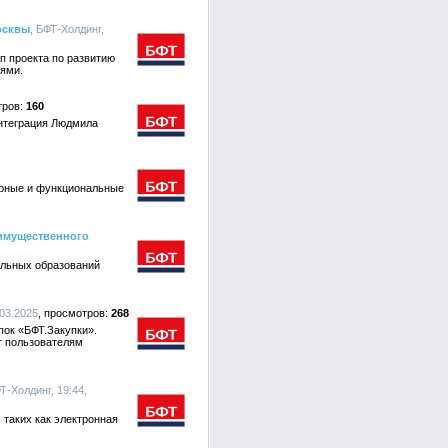
осквы
, БФТ-Холдинг,
п проекта по развитию
ями.
160
нтеграция Людмила
урные и функциональные
-имущественного
альных образований
.03.2025
268
ок «БФТ.Закупки».
т пользователям
ФТ-Холдинг, 19:44,
таких как электронная