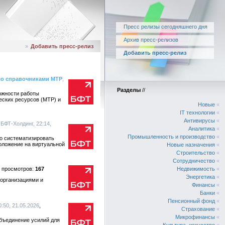
Пресс релизы сегодняшнего дня
Архив пресс-релизов
»
Добавить пресс-релиз
Добавить пресс-релиз
со справочниками МТР
,
Разделы
//
ожности работы
еских ресурсов (МТР) и
Новые
«
IT технологии
«
Антивирусы
«
, БФТ-Холдинг, 22:14,
Аналитика
«
Промышленность и производство
«
о систематизировать
положение на виртуальной
Новые назначения
«
Строительство
«
Сотрудничество
«
167
Недвижимость
«
Энергетика
«
 организациями и
Финансы
«
Банки
«
Пенсионный фонд
«
0:50, 21.05.2026
Страхование
«
Микрофинансы
«
объединение усилий для