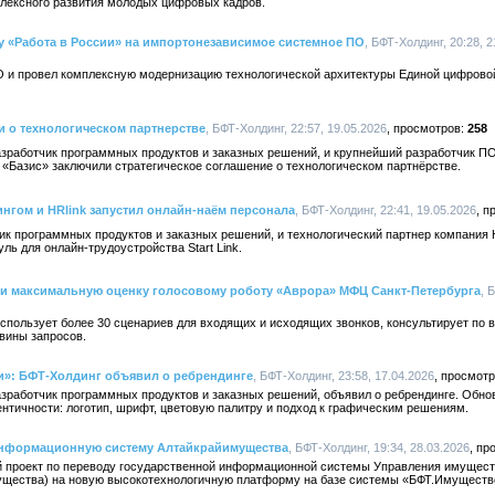
плексного развития молодых цифровых кадров.
 «Работа в России» на импортонезависимое системное ПО
, БФТ-Холдинг, 20:28, 2
 и провел комплексную модернизацию технологической архитектуры Единой цифрово
 о технологическом партнерстве
, БФТ-Холдинг, 22:57, 19.05.2026
258
азработчик программных продуктов и заказных решений, и крупнейший разработчик П
«Базис» заключили стратегическое соглашение о технологическом партнёрстве.
нгом и HRlink запустил онлайн-наём персонала
, БФТ-Холдинг, 22:41, 19.05.2026
ик программных продуктов и заказных решений, и технологический партнер компания H
ь для онлайн-трудоустройства Start Link.
ли максимальную оценку голосовому роботу «Аврора» МФЦ Санкт-Петербурга
, 
спользует более 30 сценариев для входящих и исходящих звонков, консультирует по
вины запросов.
»: БФТ-Холдинг объявил о ребрендинге
, БФТ-Холдинг, 23:58, 17.04.2026
азработчик программных продуктов и заказных решений, объявил о ребрендинге. Обно
нтичности: логотип, шрифт, цветовую палитру и подход к графическим решениям.
нформационную систему Алтайкрайимущества
, БФТ-Холдинг, 19:34, 28.03.2026
 проект по переводу государственной информационной системы Управления имущес
ущества) на новую высокотехнологичную платформу на базе системы «БФТ.Имуществ