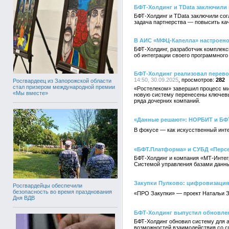
БФТ-Холдинг и TData заключили 
БФТ-Холдинг и TData заключили со
задача партнерства — повысить кач
В АИС «МФЦ-Капелла» настроено
БФТ-Холдинг, разработчик комплек
об интеграции своего программног
БФТ-Холдинг реализовал перево
14:50, 30.09.2025
282
Росгвардеец из Запорожской области
стал призером международной премии
«Ростелеком» завершил процесс ми
«Мы вместе»
новую систему перенесены ключевы
ряда дочерних компаний.
«Данные решают»: НОРБИТ и БФ
В фокусе — как искусственный инт
«БФТ.Платформа» и СУБД «Персе
БФТ-Холдинг и компания «МТ-Интег
Системой управления базами данн
Закупки Пулково: цифровизация
Росгвардейцы обеспечили
безопасность во время празднования
«ПРО Закупки» — проект Натальи Зе
Дня ВДВ
БФТ-Холдинг выпустил обновле
БФТ-Холдинг обновил систему для 
возможностей взаимодействия со 