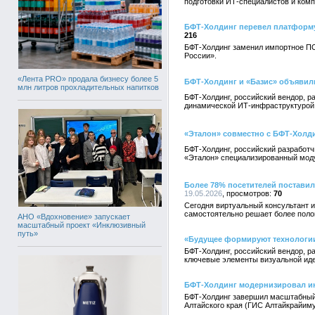
подготовки ИТ-специалистов и ком
БФТ-Холдинг перевел платформу
216
БФТ-Холдинг заменил импортное ПО
России».
«Лента PRO» продала бизнесу более 5
БФТ-Холдинг и «Базис» объявили
млн литров прохладительных напитков
БФТ-Холдинг, российский вендор, р
динамической ИТ-инфраструктурой 
«Эталон» совместно с БФТ-Холди
БФТ-Холдинг, российский разработч
«Эталон» специализированный модул
Более 78% посетителей постави
19.05.2026
70
Сегодня виртуальный консультант и
самостоятельно решает более поло
АНО «Вдохновение» запускает
масштабный проект «Инклюзивный
путь»
«Будущее формируют технологии
БФТ-Холдинг, российский вендор, р
ключевые элементы визуальной иде
БФТ-Холдинг модернизировал и
БФТ-Холдинг завершил масштабный
Алтайского края (ГИС Алтайкрайим