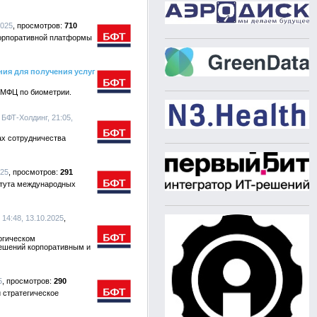
2025
710
корпоративной платформы
ия для получения услуг
 МФЦ по биометрии.
, БФТ-Холдинг, 21:05,
х сотрудничества
025
291
титута международных
 14:48, 13.10.2025
огическом
решений корпоративным и
5
290
 стратегическое