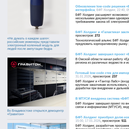
Обновление low-code решения «
интерфейса
, БФТ-Холдинг, 22:40, 0
БФТ-Холдинг расширяет возможност
несколькими документами одноврем
требованиям закона об электронной
БФТ-Холдинг и «Галактика» закл
272
«Не думать о каждом шаге»:
Технологический альянс БФТ-Холдин
российские инженеры представили
предложить корпоративному рынку
электронный коленный модуль для
людей после ампутации бедра
БФТ-Холдинг завершил проект «
В Омской области начал работу «Е
региона из различных ведомств и и
Готовый low-code стек для импо
31.01.2026
237
БФТ-Холдинг и «Тантор Лабс» (вход
крупным заказчикам использовать 
доработки при внедрении и дальне
В МТУСИ внедрена система «БФ
БФТ-Холдинг завершил проект по 
связи и информатики (МТУСИ), вед
Во Владивостоке открылся демоцентр
«Гравитон»
БФТ-Холдинг приобрел долю ком
15:00, 17.01.2026
511
БФТ-Холдинг, разработчик програм