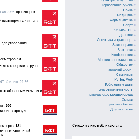
Культура, искусство
«
Образование, учеба
«
Наука
«
1.05.2026
Медицина
«
Фармацевтика
«
й платформы «Работа в
Спорт
«
Реклама, PR
«
Деловое
«
Логистика и транспорт
«
О для управления
Закон, право
«
Выставки
«
Конференции
«
98
Мнения специалистов
«
Общество
«
Rlink внедрили в Группе
Народный фронт
«
Семинары
«
РуНет, Web
«
БФТ-Холдинг, 21:56,
Юбилейные даты
«
Благотворительность
«
 востребованным услугам и
Природа, окружающая среда
«
Скидки
«
Прочие события
«
186
Другие статьи
«
вление затронуло
Сегодня у нас публикуются
//
131
твенных отношений
о».