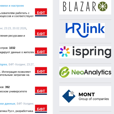
мики и настроек
ьзователям работать с
роцессов и соответствуют
нг, 23:23, 20.02.2026
вления ресурсами и
1032
идирует данные о жителях
tgres
, БФТ-Холдинг, 23:27,
. Интеграция позволяет
нительным затратам на
392
ческом университете
ики данных
, БФТ-Холдинг,
тика Рус», разработчика