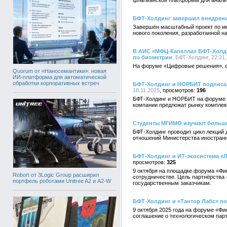
флагманской платформы для аналит
БФТ-Холдинг завершил внедрени
Завершён масштабный проект по и
нового поколения, разработанной 
В АИС «МФЦ-Капелла» БФТ-Холди
по биометрии
, БФТ-Холдинг, 22:21,
На форуме «Цифровые решения», со
Quorum от «Наносемантики»: новая
ИИ-платформа для автоматической
обработки корпоративных встреч
БФТ-Холдинг и НОРБИТ подписал
18.11.2025
196
БФТ-Холдинг и НОРБИТ на форуме 
компании предложат рынку комплек
Студенты МГИМО изучают больши
БФТ-Холдинг проводит цикл лекций 
отношений Министерства иностран
БФТ-Холдинг и ИТ-экосистема «
325
9 октября на площадке форума «Фи
Robort от 3Logic Group расширил
сотрудничестве. Цель партнёрства
портфель роботами Unitree A2 и A2-W
государственным заказчикам.
БФТ-Холдинг и «Тантор Лабс» по
9 октября 2025 года на форуме «Фи
соглашение о технологическом парт