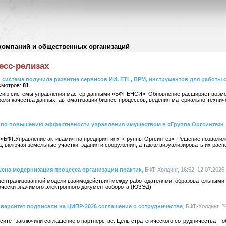
компаний и общественных организаций
есс-релизах
система получила развитие сервисов ИИ, ETL, BPM, инструментов для работы 
81
рсию системы управления мастер-данными «БФТ.ЕНСИ». Обновление расширяет возм
роля качества данных, автоматизации бизнес-процессов, ведения материально-технич
 по повышению эффективности управления имуществом в «Группе Оргсинтез»
«БФТ.Управление активами» на предприятиях «Группы Оргсинтез». Решение позволил
, включая земельные участки, здания и сооружения, а также визуализировать их рас
шена модернизация процесса организации практик
, БФТ-Холдинг, 16:52, 12.07.2026
ецентрализованной модели взаимодействия между работодателями, образовательными
ически значимого электронного документооборота (ЮЗЭД).
верситет подписали на ЦИПР-2026 соглашение о сотрудничестве
, БФТ-Холдинг, 2
итет заключили соглашение о партнерстве. Цель стратегического сотрудничества – 