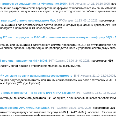
партнерское соглашение на «Финополис 2025»
, БФТ-Холдинг, 14:21, 10.10.2025
глашение о стратегическом партнерстве на форуме технологических компаний «Финоп
ество управления данными и внедрить единую методологию по работе с данными по в
 взаимодействие с мессенджером Max
, БФТ-Холдинг, 11:13, 03.10.2025
сной системы для автоматизации деятельности многофункциональных центров АИС «
о продукта с национальным мессенджером Max.
д 120 тыс. сотрудников ПАО «Ростелеком» на отечественную платформу ЭДО «
грации единой системы электронного документооборота (ЕСЭД) на отечественную пл
е бизнес-процессы организационно-распорядительного и управленческого документо
Т про опыт внедрения ИИ и MDM
, БФТ-Холдинг, 23:26, 24.09.2025
419
еллект меняет подход к управлению мастер-данными (MDM).
й» успешно прошли испытания на совместимость
, БФТ-Холдинг, 21:10, 18.09.2025
рация» подтвердили по итогам испытаний совместимость low-code платформы «БФТ.
ых «Персей» (СУБД «Персей»).
 и новые форматы — в проекте БФТ «ПРО Закупки»
, БФТ-Холдинг, 23:31, 16.09.202
йтениди, генерального директора БФТ-Холдинга, о технологиях и новых вызовах заку
нную версию АИС «МФЦ-Капелла»
, БФТ-Холдинг, 15:00, 10.09.2025
395
автоматизации процессов оказания госуслуг в МФЦ – АИС «МФЦ-Капелла». Решение п
смежными федеральными информационными системами, новые инструменты оповещени