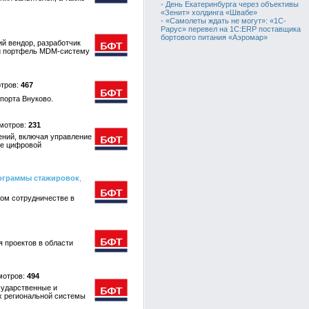
•
День Екатеринбурга через объективы
«Зенит» холдинга «Швабе»
•
«Самолеты ждать не могут»: «1С-
Рарус» перевел на 1C:ERP поставщика
бортового питания «Аэромар»
ий вендор, разработчик
вый портфель MDM-систему
467
порта Внуково.
231
ений, включая управление
ие цифровой
рограммы стажировок
,
ком сотрудничестве в
 проектов в области
494
сударственные и
х региональной системы