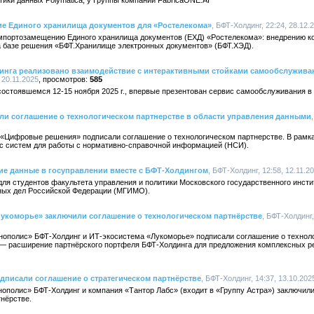
ики данных Polymatica, у Группы компаний FabricaONE.AI
е Единого хранилища документов для «Ростелекома»
, БФТ-Холдинг, 22:24, 28.12.
мпортозамещению Единого хранилища документов (ЕХД) «Ростелекома»: внедрению 
на базе решения «БФТ.Хранилище электронных документов» (БФТ.ХЭД).
нга реализовано взаимодействие с интерактивными стойками самообслуживан
 20.11.2025
585
стоявшемся 12-15 ноября 2025 г., впервые презентован сервис самообслуживания в
и соглашение о технологическом партнерстве в области управления данными
«Цифровые решения» подписали соглашение о технологическом партнерстве. В рамка
с систем для работы с нормативно-справочной информацией (НСИ).
е данные в госуправлении вместе с БФТ-Холдингом
, БФТ-Холдинг, 12:58, 12.11.2
для студентов факультета управления и политики Московского государственного инс
ных дел Российской Федерации (МГИМО).
Лукоморье» заключили соглашение о технологическом партнёрстве
, БФТ-Холдинг,
нополис» БФТ-Холдинг и ИТ-экосистема «Лукоморье» подписали соглашение о технол
 — расширение партнёрского портфеля БФТ-Холдинга для предложения комплексных 
дписали соглашение о стратегическом партнёрстве
, БФТ-Холдинг, 14:37, 13.10.202
нополис» БФТ-Холдинг и компания «Тантор Лабс» (входит в «Группу Астра») заключили
нёрстве.