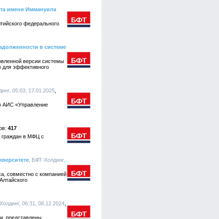
ета имени Иммануила
лтийского федерального
адолженности в системе
овленной версии системы
в для эффективного
инг, 05:03, 17.01.2025
в АИС «Управление
417
 граждан в МФЦ с
иверситете
, БФТ-Холдинг,
са, совместно с компанией
Алтайского
Холдинг, 06:31, 08.12.2024
ии, представлены