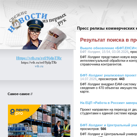
Пресс релизы коммерческих 
Поиск в пресс-релизах
//
Результат поиска в пр
Вышло обновление «БФТ.ЕНСИ»: 
БФТ-Холдинг, 15:54, 03.08.2026
БФТ-Холдинг представил новую ве
Https://vtb.ru/ref/9jdpTRr
интеллектуальной обработки и конт
https://vtb.ru/ref/9jdpTRr
справочника контрагентов.
vtb.ru
БФТ-Холдинг реализовал проект
14.07.2026
443
БФТ-Холдинг внедрил EAM-систему 
сведения о 470 объектах имущества
карте.
Самое-самое
//
На ЕЦП «Работа в России» завер
Проект направлен на переход от д
студентами к единой системе юрид
БФТ-Холдинг и Центральный уни
566
БФТ-Холдинг и Центральный универс