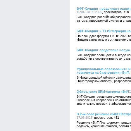
БФТ-Холдинг продолжает развит
15:04, 10.06.2025
718
БФТ-Холдинг, российский разработч
автоматизированной системы упра
БФТ-Холдинг и Т1 Интеграция н
На площадке форума ЦИПР-2025 ген
Игнатова подписали соглашение о п
БФТ-Холдинг представил новую
БФТ-Холдинг сообщает о выходе но
доработки в соответствии с актуал
Муниципальные образования Ниж
комплекса на базе решения БФТ
,
В Нижегородской области запущен
Нижегородской области, разработа
Обновление SRM-системы «БФТ.З
БФТ-Холдинг расширил функциональ
Обновления направлены на оптимиз
значительно повысить эффективнос
В low-code решение «БФТ.Платф
17.03.2025
481
Решение «БФТ.Платформа» продолжа
подпись, хранение файлов, работа 