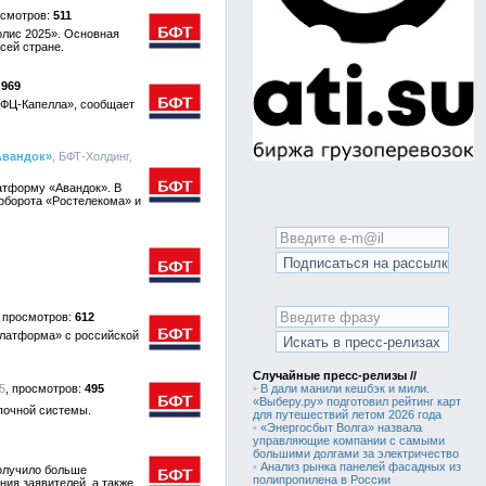
511
олис 2025». Основная
сей стране.
969
МФЦ-Капелла», сообщает
Авандок»
, БФТ-Холдинг,
атформу «Авандок». В
оборота «Ростелекома» и
612
Платформа» с российской
Случайные пресс-релизы //
5
495
•
В дали манили кешбэк и мили.
«Выберу.ру» подготовил рейтинг карт
почной системы.
для путешествий летом 2026 года
•
«Энергосбыт Волга» назвала
управляющие компании с самыми
большими долгами за электричество
•
Анализ рынка панелей фасадных из
олучило больше
полипропилена в России
я заявителей, а также