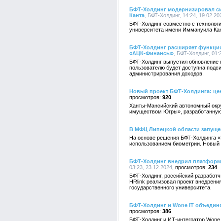
БФТ-Холдинг модернизировал си
Канта
, БФТ-Холдинг, 14:24, 19.02.20
БФТ-Холдинг совместно с технолог
университета имени Иммануила Кан
БФТ-Холдинг расширяет функцио
«АЦК-Финансы»
, БФТ-Холдинг, 01:
БФТ-Холдинг выпустил обновление
пользователю будет доступна подс
администрирования доходов.
Новый проект БФТ-Холдинга: це
920
Ханты-Мансийский автономный окру
имуществом Югры», разработанную
В МФЦ Липецкой области запуще
На основе решения БФТ-Холдинга «
использованием биометрии. Новый с
БФТ-Холдинг внедрил платформу
03:23, 23.12.2024
234
БФТ-Холдинг, российский разработч
HRlink реализовал проект внедрен
государственного университета.
БФТ-Холдинг и Wone IT объедин
386
БФТ-Холдинг и ИТ-интегратор Wone