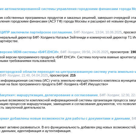
ие автоматизированной системы управления городскими финансами города М
ик собственных программных продуктов и заказных решений, завершил очередной эта
вления городскими финансами (АСУ ГФ) города Москвы и расширил её новыми функци
а ЦИПР заключили партнёрское соглашение
, БФТ-Холдинг, 13:04, 10.06.2025
еральный директор БФТ-Холдинга Наталья Зейтениди и коммерческий директор Т1 И
артнёрстве.
 версию MDM-системы «БФТ.ЕНСИ»
, БФТ-Холдинг, 09:56, 24.05.2025
190
вой версии программного продукта «БФТ.ЕНСИ». Система получила важные архитект
ьными требованиями пользователей.
егородской области переходят на централизованную систему учета земельно
 БФТ-Холдинг, 21:48, 04.04.2025
215
а информационная система (ИС) учета земельно-имущественного комплекса муницип
нная на базе программного продукта БФТ-Холдинга «БФТ.Имущество»
акупки»: маршрутизация, делегирование и согласование
, БФТ-Холдинг, 12:30, 22
ные возможности комплексной информационной системы организации процесса закуп
ацию процессов маршрутизации, замещения и согласования документов, что позволи
ть закупочной деятельности.
орма» добавлены новые возможности для работы с документами и данными
, Б
ет активно развиваться. В его функциональность добавлен ряд новых возможностей, 
с данными, идентификация и аутентификация.