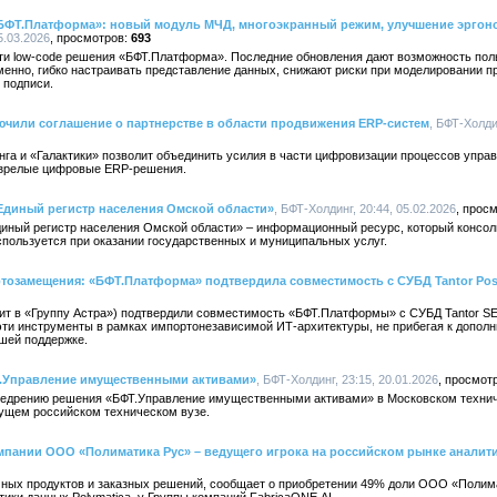
БФТ.Платформа»: новый модуль МЧД, многоэкранный режим, улучшение эргоно
5.03.2026
693
и low-code решения «БФТ.Платформа». Последние обновления дают возможность пол
енно, гибко настраивать представление данных, снижают риски при моделировании п
 подписи.
ючили соглашение о партнерстве в области продвижения ERP-систем
, БФТ-Холди
га и «Галактики» позволит объединить усилия в части цифровизации процессов упра
 зрелые цифровые ERP-решения.
Единый регистр населения Омской области»
, БФТ-Холдинг, 20:44, 05.02.2026
диный регистр населения Омской области» – информационный ресурс, который консол
спользуется при оказании государственных и муниципальных услуг.
ртозамещения: «БФТ.Платформа» подтвердила совместимость с СУБД Tantor Pos
ит в «Группу Астра») подтвердили совместимость «БФТ.Платформы» с СУБД Tantor SE
эти инструменты в рамках импортонезависимой ИТ-архитектуры, не прибегая к допол
йшей поддержке.
Т.Управление имущественными активами»
, БФТ-Холдинг, 23:15, 20.01.2026
внедрению решения «БФТ.Управление имущественными активами» в Московском техни
ущем российском техническом вузе.
пании ООО «Полиматика Рус» – ведущего игрока на российском рынке аналит
мных продуктов и заказных решений, сообщает о приобретении 49% доли ООО «Полима