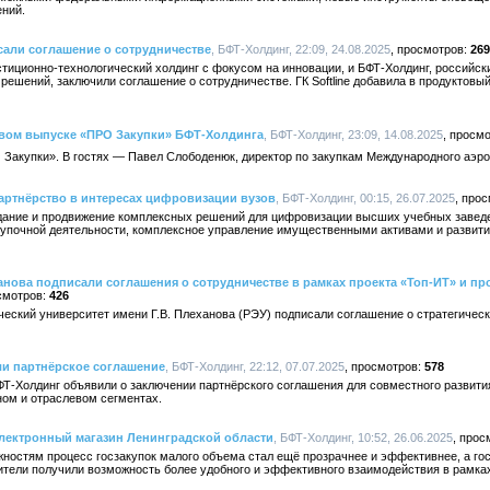
ний.
исали соглашение о сотрудничестве
, БФТ-Холдинг, 22:09, 24.08.2025
269
естиционно-технологический холдинг с фокусом на инновации, и БФТ-Холдинг, российск
решений, заключили соглашение о сотрудничестве. ГК Softline добавила в продукто
овом выпуске «ПРО Закупки» БФТ-Холдинга
, БФТ-Холдинг, 23:09, 14.08.2025
Закупки». В гостях — Павел Слободенюк, директор по закупкам Международного аэро
ртнёрство в интересах цифровизации вузов
, БФТ-Холдинг, 00:15, 26.07.2025
дание и продвижение комплексных решений для цифровизации высших учебных завед
упочной деятельности, комплексное управление имущественными активами и развит
ханова подписали соглашения о сотрудничестве в рамках проекта «Топ-ИТ» и п
426
еский университет имени Г.В. Плеханова (РЭУ) подписали соглашение о стратегичес
и партнёрское соглашение
, БФТ-Холдинг, 22:12, 07.07.2025
578
-Холдинг объявили о заключении партнёрского соглашения для совместного развития
ом и отраслевом сегментах.
ектронный магазин Ленинградской области
, БФТ-Холдинг, 10:52, 26.06.2025
остям процесс госзакупок малого объема стал ещё прозрачнее и эффективнее, а го
ители получили возможность более удобного и эффективного взаимодействия в рамка