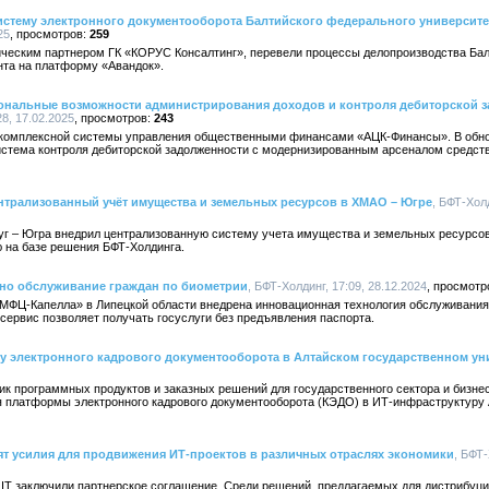
стему электронного документооборота Балтийского федерального университ
25
259
ическим партнером ГК «КОРУС Консалтинг», перевели процессы делопроизводства Ба
та на платформу «Авандок».
нальные возможности администрирования доходов и контроля дебиторской з
28, 17.02.2025
243
 комплексной системы управления общественными финансами «АЦК-Финансы». В обн
истема контроля дебиторской задолженности с модернизированным арсеналом средст
нтрализованный учёт имущества и земельных ресурсов в ХМАО – Югре
, БФТ-Холд
г – Югра внедрил централизованную систему учета имущества и земельных ресурсо
 на базе решения БФТ-Холдинга.
но обслуживание граждан по биометрии
, БФТ-Холдинг, 17:09, 28.12.2024
МФЦ-Капелла» в Липецкой области внедрена инновационная технология обслуживания
ервис позволяет получать госуслуги без предъявления паспорта.
 электронного кадрового документооборота в Алтайском государственном ун
ик программных продуктов и заказных решений для государственного сектора и бизне
ия платформы электронного кадрового документооборота (КЭДО) в ИТ-инфраструктуру 
ят усилия для продвижения ИТ-проектов в различных отраслях экономики
, БФТ-
 IT заключили партнерское соглашение. Среди решений, предлагаемых для дистрибуц