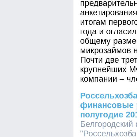
предварительн
анкетировани
итогам первог
года и огласи
общему разме
микрозаймов н
Почти две тре
крупнейших М
компании – ч
Россельхозб
финансовые р
полугодие 20
Белгородский
"Россельхозбан