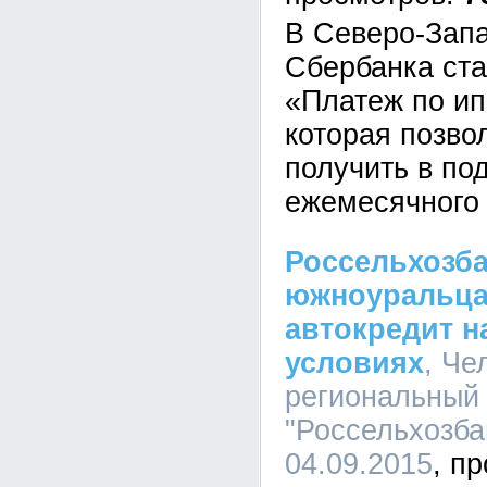
В Северо-Зап
Сбербанка ста
«Платеж по ип
которая позво
получить в по
ежемесячного 
Россельхозба
южноуральц
автокредит н
условиях
, Че
региональный
"Россельхозбан
04.09.2015