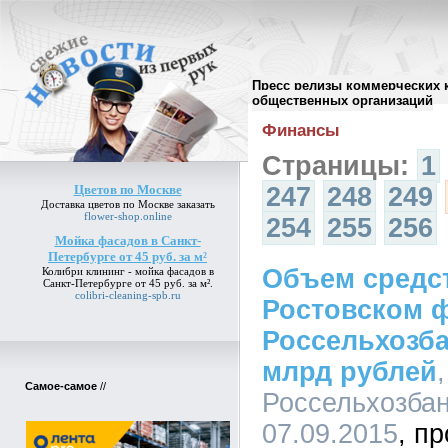
Пресс релизы коммерческих 
Архив пресс-релизов
//
общественных организаций
Финансы
Страницы:
1
Цветов по Москве
247
248
249
Доставка
цветов по Москве
заказать
flower-shop.online
254
255
256
Мойка фасадов в Санкт-
Петербурге от 45 руб. за м²
Объем средст
Колибри клининг -
мойка фасадов в
Санкт-Петербурге от 45 руб. за м²
.
colibri-cleaning-spb.ru
Ростовском 
Россельхозба
млрд рублей
Самое-самое
//
Россельхозбан
07.09.2015