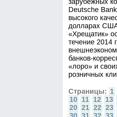
зарубежных ко
Deutsche Bank
высокого каче
долларах США
«Хрещатик» о
течение 2014 г
внешнеэконом
банков-коррес
«лоро» и свои
розничных кли
Страницы:
1
10
11
12
13
20
21
22
23
30
31
32
33