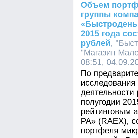
Объем портф
группы комп
«Быстроденьг
2015 года со
рублей
, "Быс
"Магазин Мало
08:51, 04.09.2
По предварит
исследования 
деятельности 
полугодии 201
рейтинговым а
РА» (RAEX), 
портфеля мик