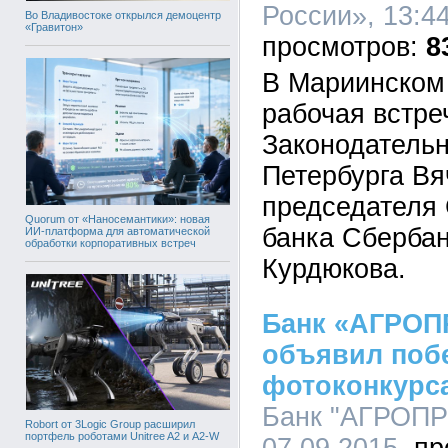
России», 13:44
Во Владивостоке открылся демоцентр
«Гравитон»
8
В Мариинском
рабочая встре
Законодательн
Петербурга Вя
председателя
Quorum от «Наносемантики»: новая
банка Сберба
ИИ-платформа для автоматической
обработки корпоративных встреч
Курдюкова.
Банк «АГРО
объявил поб
фотоконкурс
Банк "АГРОПР
Robort от 3Logic Group расширил
портфель роботами Unitree A2 и A2-W