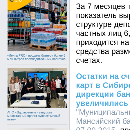
За 7 месяцев 
показатель вы
структуре деп
частных лиц 6
приходится на
средства раз
«Лента PRO» продала бизнесу более 5
счетах.
млн литров прохладительных напитков
Остатки на с
карт в Сибир
дирекции бан
увеличились 
"Муниципальн
АНО «Вдохновение» запускает
масштабный проект «Инклюзивный
Мансийский ба
путь»