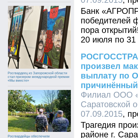
07.09.2015
Банк «АГРОП
победителей ф
пора открытий
20 июля по 31 
РОСГОССТРАХ
произвел ма
Росгвардеец из Запорожской области
выплату по О
стал призером международной премии
«Мы вместе»
причинённый
Филиал ООО «
Саратовской о
07.09.2015
Трагедия прои
районе г. Сара
Росгвардейцы обеспечили