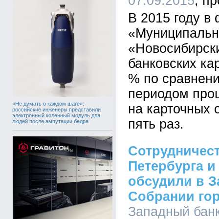
07.09.2015
В 2015 году в
«Муниципальн
«Новосибирск
банковских ка
% по сравнен
периодом прош
«Не думать о каждом шаге»:
на карточных 
российские инженеры представили
электронный коленный модуль для
пять раз.
людей после ампутации бедра
Сотрудничест
Петербурга и
обсудили в 
Собрании го
Западный бан