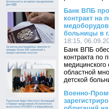
безопасность во время празднования
Дня ВДВ
Банк ВПБ пр
контракт на 
медоборудов
больницы в г
18:15, 06.09.2
За месяц росгвардейцы приняли от
Банк ВПБ обе
граждан более 800 заявлений о
предоставлении госуслуг
контракта по 
медицинского
областной мн
детской больн
Военно-Пром
зарегистриро
Патентное бюро «Институт Инноваций
и Права» представило AI-патентного
облигаций на
ассистента «POSINT» в Евразийском