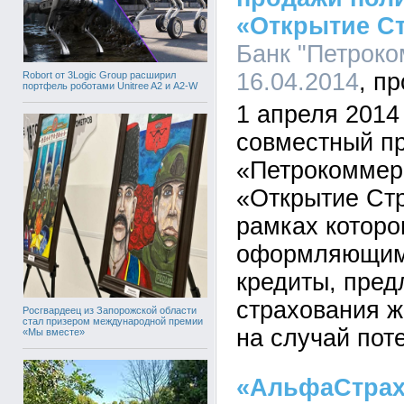
«Открытие С
Банк "Петроко
16.04.2014
Robort от 3Logic Group расширил
портфель роботами Unitree A2 и A2-W
1 апреля 2014
совместный пр
«Петрокоммер
«Открытие Стр
рамках которо
оформляющим 
кредиты, пре
страхования ж
Росгвардеец из Запорожской области
стал призером международной премии
на случай пот
«Мы вместе»
«АльфаСтрах