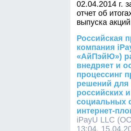
02.04.2014 г. 
отчет об итог
выпуска акци
Российская п
компания iP
«АйПэйЮ») р
внедряет и о
процессинг 
решений для
российских 
социальных с
интернет-пло
iPayU LLC (О
13:04, 15.04.2