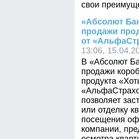
свои преимущ
«Абсолют Бан
продажи прод
от «АльфаСт
13:06, 15.04.2
В «Абсолют Ба
продажи короб
продукта «Хот
«АльфаСтрахо
позволяет зас
или отделку к
посещения оф
компании, пре
осмотра кварт