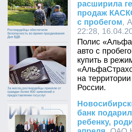
расширила г
продаж КАСК
с пробегом
, 
22:28, 16.04.2
Росгвардейцы обеспечили
безопасность во время празднования
Дня ВДВ
Полис «Альфа
авто с пробег
купить в режи
«АльфаСтрахов
на территории
России.
За месяц росгвардейцы приняли от
граждан более 800 заявлений о
предоставлении госуслуг
Новосибирск
банк подарил
ребенку, род
апреля
, ОАО 