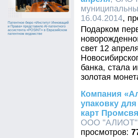
муниципальный
16.04.2014
Патентное бюро «Институт Инноваций
и Права» представило AI-патентного
Подарком пер
ассистента «POSINT» в Евразийском
патентном ведомстве
новорожденно
свет 12 апрел
Новосибирско
банка, стала 
золотая монет
Компания «Ал
упаковку дл
карт Промсвя
ООО "АЛИОТ", 
7