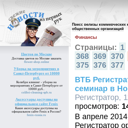
Пресс релизы коммерческих 
Архив пресс-релизов
//
общественных организаций
Финансы
Страницы:
1
Цветов по Москве
368
369
370
Доставка
цветов по Москве
заказать
flower-shop.online
375
376
377
Уборка на мероприятиях в
Санкт-Петербурге от 10000
ВТБ Регистра
руб.
Колибри клининг -
уборка на
мероприятиях в Санкт-Петербурге от
семинар в Н
10000 руб.
.
colibri-cleaning-spb.ru
Регистратор, 1
Аксессуары доступны на
официальном сайте Fenix
1
Какие
аксессуары доступны на
официальном сайте Fenix
в России?
В апреле 2014
fenix-russia.ru
Регистратор о