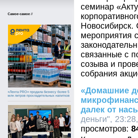
семинар «Акт
корпоративног
Самое-самое
//
Новосибирск.
мероприятия 
законодательн
связанные с п
созыва и пров
собрания акци
«Домашние д
«Лента PRO» продала бизнесу более 5
млн литров прохладительных напитков
микрофинанс
далек от нас
деньги", 23:28
8