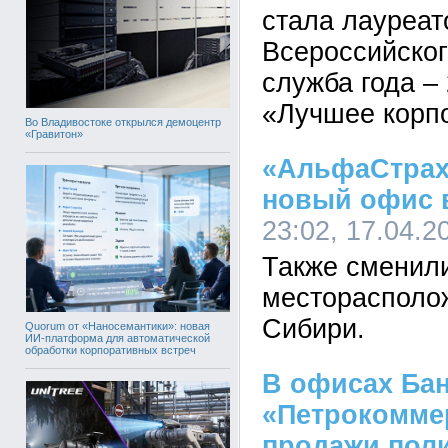
стала лауреат
Всероссийског
служба года –
«Лучшее корп
Во Владивостоке открылся демоцентр
«Гравитон»
«АльфаСтрах
новый офис 
23:02, 17.04.2
Также сменил
месторасполо
Сибири.
Quorum от «Наносемантики»: новая
ИИ-платформа для автоматической
обработки корпоративных встреч
В офисах Ба
«Петрокомме
продажи пол