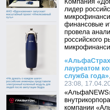
Компания «До
лидер российс
АНО «Вдохновение» запускает
масштабный проект «Инклюзивный
микрофинанси
путь»
финансовые ит
провела анали
российского р
микрофинанси
«АльфаСтрах
лауреатом ко
служба года»
«Не думать о каждом шаге»:
российские инженеры представили
23:08, 17.04.2
электронный коленный модуль для
людей после ампутации бедра
«АльфаNEWS»
внутрикорпора
компании «Ал