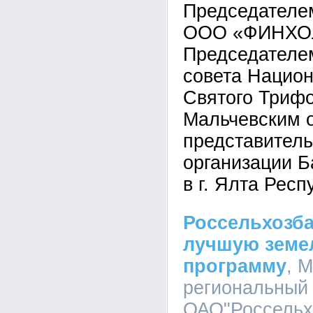
Председателе
ООО «ФИНХО
Председателе
совета Нацио
Святого Триф
Мальчевским о
представитель
организации Б
в г. Ялта Рес
Россельхозба
лучшую земе
программу
, 
региональный
ОАО"Россельхо