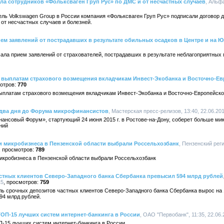
а сотрудников «Фольксваген Груп Рус» по ДМС и от несчастных случаев
, Альф
ль Volkswagen Group в России компания «Фольксваген Груп Рус» подписали договор 
 от несчастных случаев и болезней.
м заявлений от пострадавших в результате обильных осадков в Центре и на Ю
ла прием заявлений от страхователей, пострадавших в результате неблагоприятных 
к выплатам страхового возмещения вкладчикам Инвест-Экобанка и Восточно-Ев
770
выплатам страхового возмещения вкладчикам Инвест-Экобанка и Восточно-Европейско
за два дня до Форума микрофинансистов
, Мастерская пресс-релизов, 13:40, 22.06.20
нсовый Форум», стартующий 24 июня 2015 г. в Ростове-на-Дону, соберет больше ми
ний
и микробизнеса в Пензенской области выбрали Россельхозбанк
, Пензенский ре
789
микробизнеса в Пензенской области выбрали Россельхозбанк
стных клиентов Северо-Западного банка Сбербанка превысил 594 млрд рублей
15
759
ль срочных депозитов частных клиентов Северо-Западного банка Сбербанка вырос на 
94 млрд рублей.
ОП-15 лучших систем интернет-банкинга в России
, ОАО "Первобанк", 11:35, 22.06.
-15 лучших систем интернет-банкинга в России.