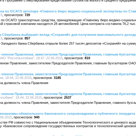
я в Программе стимулирования кредитования субъектов малого и среднего предприни
ла по ОСАГО автопарк «Главного бюро медико-социальной экспертизы по Ста
15
720
 по ОСАГО транспортные средства, принадлежащие «Главному бюро медико-социальн
й страховой компании находится 28 автомобилей. Цена контракта составила 76,2 тыс.
а Сбербанка выбирают вклад «Сохраняй» для получения максимального доход
15
857
-Западного банка Сбербанка открыли более 257 тысяч депозитов «Сохраняй» на сумму
а членом Правления, заместителем Председателя Правления, главным бухгалте
О "Россельхозбанк", 18:47, 22.06.2015
810
леном Правления, заместителем Председателя Правления, главным бухгалтером ОАО
а членом Правления, заместителем Председателя Правления, главным бухгалте
, 18:44, 22.06.2015
3185
на должность члена Правления
а членом Правления, заместителем Председателя Правления, главным бухгалте
збанк", 18:44, 22.06.2015
2537
на должность члена Правления, заместителя Председателя Правления, главного бухг
еханизмы обязательного банковского сопровождения и публичного техаудита 
.06.2015
940
ьстве РФ совместно с Национальным объединением Технологического и ценового ауд
 «Банковское сопровождение государственных контрактов и технологический ценовой 