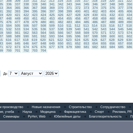
07
308
309
310
311
312
313
314
315
316
317
318
319
320
321
322
35
336
337
338
339
340
341
342
343
344
345
346
347
348
349
350
63
364
365
366
367
368
369
370
371
372
373
374
375
376
377
378
91
392
393
394
395
396
397
398
399
400
401
402
403
404
405
406
19
420
421
422
423
424
425
426
427
428
429
430
431
432
433
434
47
448
449
450
451
452
453
454
455
456
457
458
459
460
461
462
75
476
477
478
479
480
481
482
483
484
485
486
487
488
489
490
03
504
505
506
507
508
509
510
511
512
513
514
515
516
517
518
31
532
533
534
535
536
537
538
539
540
541
542
543
544
545
546
59
560
561
562
563
564
565
566
567
568
569
570
571
572
573
574
87
588
589
590
591
592
593
594
595
596
597
598
599
600
601
602
15
616
617
618
619
620
621
622
623
624
625
626
627
628
629
630
43
644
645
646
647
648
649
650
651
652
653
654
655
656
657
658
71
672
673
674
675
676
677
678
679
680
681
682
683
684
685
686
99
700
701
702
703
704
До
 производство
«
Новые назначения
«
Строительство
«
Сотрудничество
«
ие, учеба
«
Наука
«
Медицина
«
Фармацевтика
«
Спорт
«
Реклама, PR
«
Семинары
«
РуНет, Web
«
Юбилейные даты
«
Благотворительность
«
П