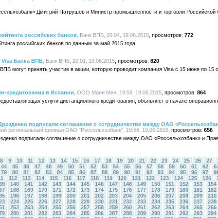
сельхозбанк» Дмитрий Патрушев и Министр промышленности и торговли Российской
рейтинга российских банков
, Банк ВПБ, 20:04, 19.06.2015
772
инга российских банков по данным за май 2015 года.
 Visa Банка ВПБ
, Банк ВПБ, 20:01, 19.06.2015
820
ВПБ могут принять участие в акции, которую проводит компания Visa с 15 июня по 15 
йн-кредитования в Испании
, ООО Мани Мен, 19:58, 19.06.2015
864
едоставляющая услуги дистанционного кредитования, объявляет о начале операционн
Дрозденко подписали соглашение о сотрудничестве между ОАО «Россельхозба
кий региональный филиал ОАО "Россельхозбанк", 19:58, 19.06.2015
656
зденко подписали соглашение о сотрудничестве между ОАО «Россельхозбанк» и Пра
8
9
10
11
12
13
14
15
16
17
18
19
20
21
22
23
24
25
26
27
44
45
46
47
48
49
50
51
52
53
54
55
56
57
58
59
60
61
62
6
79
80
81
82
83
84
85
86
87
88
89
90
91
92
93
94
95
96
97
9
11
112
113
114
115
116
117
118
119
120
121
122
123
124
125
126
39
140
141
142
143
144
145
146
147
148
149
150
151
152
153
154
67
168
169
170
171
172
173
174
175
176
177
178
179
180
181
182
95
196
197
198
199
200
201
202
203
204
205
206
207
208
209
210
23
224
225
226
227
228
229
230
231
232
233
234
235
236
237
238
51
252
253
254
255
256
257
258
259
260
261
262
263
264
265
266
79
280
281
282
283
284
285
286
287
288
289
290
291
292
293
294