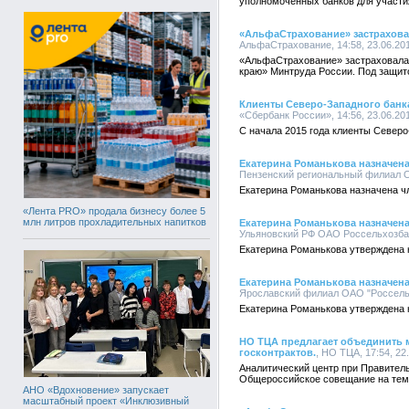
уполномоченных банков для участи
«АльфаСтрахование» застрахова
АльфаСтрахование, 14:58, 23.06.20
«АльфаСтрахование» застраховала
краю» Минтруда России. Под защито
Клиенты Северо-Западного банк
«Сбербанк России», 14:56, 23.06.20
С начала 2015 года клиенты Северо
Екатерина Романькова назначен
Пензенский региональный филиал ОА
Екатерина Романькова назначена ч
«Лента PRO» продала бизнесу более 5
млн литров прохладительных напитков
Екатерина Романькова назначен
Ульяновский РФ ОАО Россельхозбанк
Екатерина Романькова утверждена 
Екатерина Романькова назначен
Ярославский филиал ОАО "Россельхо
Екатерина Романькова утверждена 
НО ТЦА предлагает объединить м
госконтрактов.
, НО ТЦА, 17:54, 22
Аналитический центр при Правител
Общероссийское совещание на тему
АНО «Вдохновение» запускает
масштабный проект «Инклюзивный