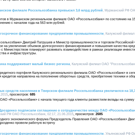
анском филиале Россельхозбанка превысил 3,6 млрд рублей
, Мурманский РФ ОАО
тов в Мурманском региональном филиале ОАО «Россельхозбанк» по состоянию на 15 
нению с началом года на 563 млн рублей.
олгосрочное финансирование предприятиям промышленности
, Калужский филиал
сельхозбанк» Дмитрий Патрушев и Министр промышленности и торговли Российской
ое на увеличение объемов долгосрочного финансирования и повышения качества кр
о с Министерством планируют развивать взаимодействие в рамках реализации инвест
тва и инфраструктуры.
нка поддерживает малый бизнес региона
, Калужский филиал ОАО "Россельхозбанк"
кредитного портфеля Калужского регионального филиала ОАО «Россельхозбанк» в сег
я кредитов направлена на пополнение оборотных средств, приобретение техники и об
ых средств населения в Тверском филиале Россельхозбанка увеличился на 18,
.2015
685
ОАО «Россельхозбанк» с начала текущего года клиенты разместили вклады на сумму 
Дрозденко подписали соглашение о сотрудничестве между ОАО «Россельхозба
ский РФ ОАО Россельхозбанк, 02:17, 21.06.2015
2685
одного экономического форума Председатель Правления ОАО «Россельхозбанк» Дмит
Дрозденко провели рабочую встречу
олгосрочное финансирование предприятиям промышленности
, Ульяновский РФ О