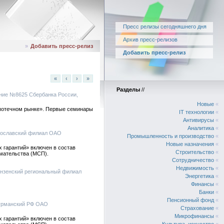
Пресс релизы сегодняшнего дня
Архив пресс-релизов
»
Добавить пресс-релиз
Добавить пресс-релиз
«
‹
›
»
Разделы
//
ение №8625 Сбербанка России,
Новые
«
ипотечном рынке». Первые семинары
IT технологии
«
Антивирусы
«
Аналитика
«
рославский филиал ОАО
Промышленность и производство
«
Новые назначения
«
 гарантий» включен в состав
Строительство
«
мательства (МСП).
Сотрудничество
«
Недвижимость
«
ензенский региональный филиал
Энергетика
«
Финансы
«
Банки
«
Пенсионный фонд
«
урманский РФ ОАО
Страхование
«
Микрофинансы
«
 гарантий» включен в состав