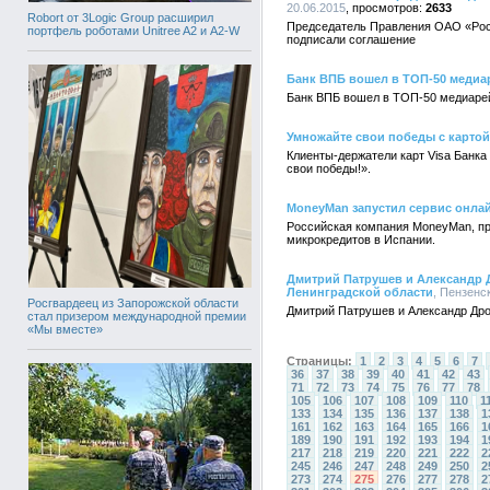
20.06.2015
2633
Robort от 3Logic Group расширил
Председатель Правления ОАО «Рос
портфель роботами Unitree A2 и A2-W
подписали соглашение
Банк ВПБ вошел в ТОП-50 медиа
Банк ВПБ вошел в ТОП-50 медиарейт
Умножайте свои победы с картой
Клиенты-держатели карт Visa Банка 
свои победы!».
MoneyMan запустил сервис онла
Российская компания MoneyMan, пр
микрокредитов в Испании.
Дмитрий Патрушев и Александр 
Ленинградской области
, Пензенс
Росгвардеец из Запорожской области
Дмитрий Патрушев и Александр Дро
стал призером международной премии
«Мы вместе»
Страницы:
1
2
3
4
5
6
7
36
37
38
39
40
41
42
43
71
72
73
74
75
76
77
78
105
106
107
108
109
110
1
133
134
135
136
137
138
1
161
162
163
164
165
166
1
189
190
191
192
193
194
1
217
218
219
220
221
222
2
245
246
247
248
249
250
2
273
274
275
276
277
278
2