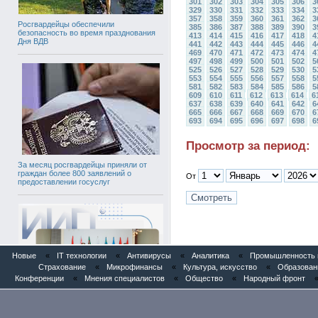
301
302
303
304
305
306
3
329
330
331
332
333
334
3
357
358
359
360
361
362
3
Росгвардейцы обеспечили
385
386
387
388
389
390
3
безопасность во время празднования
413
414
415
416
417
418
4
Дня ВДВ
441
442
443
444
445
446
4
469
470
471
472
473
474
4
497
498
499
500
501
502
5
525
526
527
528
529
530
5
553
554
555
556
557
558
5
581
582
583
584
585
586
5
609
610
611
612
613
614
6
637
638
639
640
641
642
6
665
666
667
668
669
670
6
693
694
695
696
697
698
6
Просмотр за период:
За месяц росгвардейцы приняли от
граждан более 800 заявлений о
От
предоставлении госуслуг
Новые
«
IT технологии
«
Антивирусы
«
Аналитика
«
Промышленность и
Страхование
«
Микрофинансы
«
Культура, искусство
«
Образован
Конференции
«
Мнения специалистов
«
Общество
«
Народный фронт