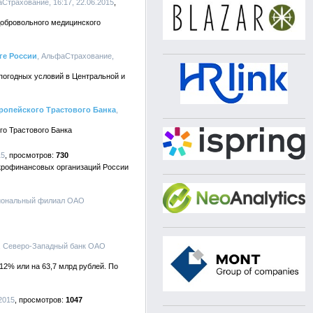
аСтрахование, 16:17, 22.06.2015
добровольного медицинского
ге России
, АльфаСтрахование,
погодных условий в Центральной и
ропейского Трастового Банка
,
го Трастового Банка
15
730
крофинансовых организаций России
гиональный филиал ОАО
, Северо-Западный банк ОАО
12% или на 63,7 млрд рублей. По
2015
1047