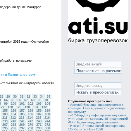
 Федерации Денис Мантуров
сентября 2015 года - «Умножайте
ой работы по выдаче
нк» и Правительством
вительством Ленинградской области
28
29
30
31
32
33
34
35
3
64
65
66
67
68
69
70
Случайные пресс-релизы //
8
99
100
101
102
103
104
•
Алексей Ермошин присоединился к
127
128
129
130
131
132
команде ITKey в должности директора
155
156
157
158
159
160
по продукту
183
184
185
186
187
188
•
«1С-Рарус» унифицировал кадровый
211
212
213
214
215
216
учет и расчет зарплаты 18 предприятий
239
240
241
242
243
244
АО «Первая нерудная компания»
267
268
269
270
271
272
•
Итоги 9-й технической конференции
295
296
297
298
299
300
1C-RarusTechDay 2026