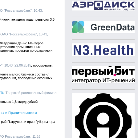
 "Россельхозбанк", 10:43,
июня текущего года превысил 3,6
 ОАО "Россельхозбанк", 10:43,
 Федерации Денис Мантуров
едитования промышленных
иционных проектов по созданию и
, 10:43, 22.06.2015
менте малого бизнеса составил
орудования, проведение сезонных
7%
, Тверской региональный филиал
свыше 1,6 млрд рублей.
нк» и Правительством
рий Патрушев и врио Губернатора
АО Россельхозбанк, 11:26,