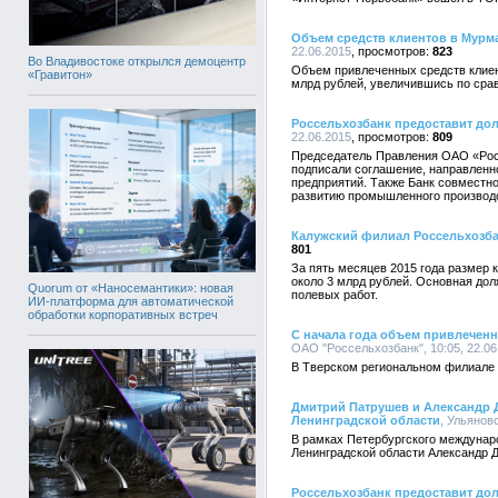
Объем средств клиентов в Мурм
22.06.2015
823
Во Владивостоке открылся демоцентр
Объем привлеченных средств клиен
«Гравитон»
млрд рублей, увеличившись по срав
Россельхозбанк предоставит д
22.06.2015
809
Председатель Правления ОАО «Рос
подписали соглашение, направленн
предприятий. Также Банк совместн
развитию промышленного производс
Калужский филиал Россельхозба
801
За пять месяцев 2015 года размер 
около 3 млрд рублей. Основная дол
Quorum от «Наносемантики»: новая
полевых работ.
ИИ-платформа для автоматической
обработки корпоративных встреч
С начала года объем привлеченн
ОАО "Россельхозбанк", 10:05, 22.06
В Тверском региональном филиале 
Дмитрий Патрушев и Александр 
Ленинградской области
, Ульянов
В рамках Петербургского междунар
Ленинградской области Александр 
Россельхозбанк предоставит д