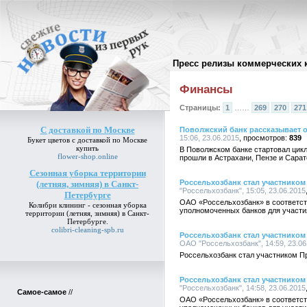
Пресс релизы коммерческих 
Архив пресс-релизов
//
Финансы
Страницы:
1
……
269
270
271
С доставкой по Москве
Поволжский банк рассказывает 
15:06, 23.06.2015
839
Букет цветов
с доставкой по Москве
купить
В Поволжском банке стартовал цик
flower-shop.online
прошли в Астрахани, Пензе и Сарат
Сезонная уборка территории
Россельхозбанк стал участником
(летняя, зимняя) в Санкт-
"Россельхозбанк", 15:05, 23.06.2015
Петербурге
ОАО «Россельхозбанк» в соответст
Колибри клининг -
сезонная уборка
уполномоченных банков для участи
территории (летняя, зимняя) в Санкт-
Петербурге
.
colibri-cleaning-spb.ru
Россельхозбанк стал участником
ОАО "Россельхозбанк", 14:59, 23.06
Россельхозбанк стал участником П
Россельхозбанк стал участником
"Россельхозбанк", 14:58, 23.06.2015
Самое-самое
//
ОАО «Россельхозбанк» в соответст