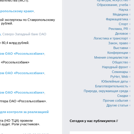
Культура, искусство
«
мательства (МСП).
Образование, учеба
«
Наука
«
вропольскому краю»
,
Медицина
«
Фармацевтика
«
ой экспертизы по Ставропольскому
 рублей.
Спорт
«
Реклама, PR
«
Деловое
«
а
, Северо-Западный банк ОАО
Логистика и транспорт
«
 80,4 млрд рублей.
Закон, право
«
Выставки
«
Конференции
«
ром ОАО «Россельхозбанк»
,
Мнения специалистов
«
 «Россельхозбанк»
Общество
«
Народный фронт
«
Семинары
«
ром ОАО «Россельхозбанк»
,
РуНет, Web
«
Юбилейные даты
«
Благотворительность
«
Природа, окружающая среда
«
ром ОАО «Россельхозбанк»
,
Скидки
«
Прочие события
«
алтера ОАО «Россельхозбанк».
Другие статьи
«
для контроля за реализацией
ита (НО ТЦА) провели
Сегодня у нас публикуются
//
аудит. Роли участников».