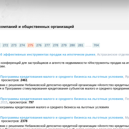
компаний и общественных организаций
272
273
274
275
276
277
278
279
280
281
……
704
об эффективных инструментах продаж на ипотечном рынке
, Астраханское отдел
л конференций для застройщиков и агентств недвижимости «Инструменты продаж на 
ове.
 Программы кредитования малого и среднего бизнеса на льготных условиях
, Я
2461
вии с решением Небанковской депозитно-кредитной организации «Агентство кредитных
я в Программе стимулирования кредитования субъектов малого и среднего предприни
 Программы кредитования малого и среднего бизнеса на льготных условиях
, П
.2015
797
рограммы кредитования малого и среднего бизнеса на льготных условиях
 Программы кредитования малого и среднего бизнеса на льготных условиях
, М
2378
вии с решением Небанковской депозитно-кредитной организации «Агентство кредитных