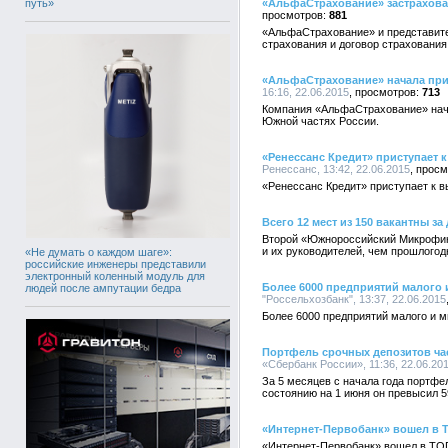
путь»
«АльфаСтрахование» застраховал
881
«АльфаСтрахование» и представите
страхования и договор страхования
«АльфаСтрахование» начала прие
16:16, 22.06.2015
713
Компания «АльфаСтрахование» нача
Южной частях России.
«Ренессанс Кредит» приступает 
Ренессанс, 13:42, 22.06.2015
«Ренессанс Кредит» приступает к 
Всего 12 мест из 150 вакантны 
Второй «Южнороссийский Микрофина
и их руководителей, чем прошлогод
«Не думать о каждом шаге»:
российские инженеры представили
электронный коленный модуль для
Более 6000 предприятий малого 
людей после ампутации бедра
"Россельхозбанк", 13:37, 22.06.2015
Более 6000 предприятий малого и 
Портфель срочных депозитов ча
«Сбербанк России», 11:36, 22.06.20
За 5 месяцев с начала года портфе
состоянию на 1 июня он превысил 5
«Интернет-Первобанк» вошел в Т
«Интернет-Первобанк» вошел в ТОП