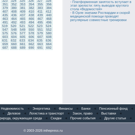
323
324
325
326
327
328
•
Платформенная занятость вступает в
351
352
353
354
355
356
этап зрелости: пять выводов круглого
379
380
381
382
383
384
стола «Ведомостей»
407
408
409
410
411
412
•
В Орле экипажи Росгвардии и скорой
435
436
437
438
439
440
медицинской помощи проводят
463
464
465
466
467
468
регулярные совместные тренировки
491
492
493
494
495
496
519
520
521
522
523
524
547
548
549
550
551
552
575
576
577
578
579
580
603
604
605
606
607
608
631
632
633
634
635
636
659
660
661
662
663
664
687
688
689
690
691
692
Недвижимость
«
Энергетика
«
Финансы
«
Банки
«
Пенсионный фонд
«
«
Деловое
«
Логистика и транспорт
«
Закон, право
«
Выставки
«
рирода, окружающая среда
«
Скидки
«
Прочие события
«
Другие статьи
«
© 2003-2026 inthepress.ru