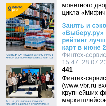
монетного дво
цикла «Мифич
Занять и сэк
«Выберу.ру»
рейтинг лучш
карт в июне 2
Финтех-сервис
«Лента PRO» продала бизнесу более 5
млн литров прохладительных напитков
15:47, 28.07.2
441
Финтех-сервис
(www.vbr.ru вх
крупнейших ф
маркетплейсов
АНО «Вдохновение» запускает
масштабный проект «Инклюзивный