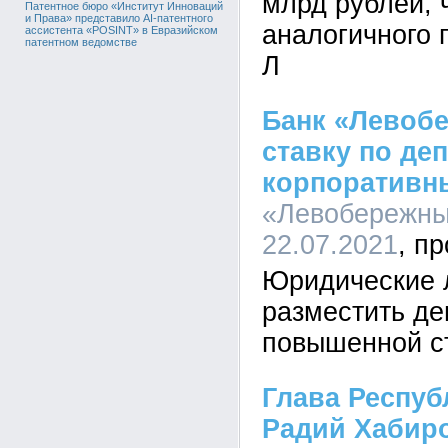
млрд рублей, 
Патентное бюро «Институт Инноваций
и Права» представило AI-патентного
аналогичного 
ассистента «POSINT» в Евразийском
патентном ведомстве
Л
Банк «Левоб
ставку по де
корпоративн
«Левобережный
22.07.2021
Юридические 
разместить де
повышенной с
Глава Респуб
Радий Хабир