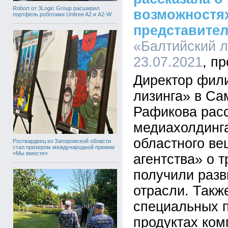
Robort от 3Logic Group расширил
возможностя
портфель роботами Unitree A2 и A2-W
представите
«Балтийский л
23.07.2021
Директор фил
лизинга» в Са
Рафикова рас
медиахолдинг
областного ве
Росгвардеец из Запорожской области
стал призером международной премии
«Мы вместе»
агентства» о 
получили разв
отрасли. Такж
специальных 
продуктах ком