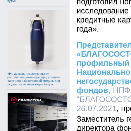
подготовил но
путь»
исследование
кредитные кар
года».
Представите
«БЛАГОСОСТ
профильный 
Национально
«Не думать о каждом шаге»:
российские инженеры представили
негосударст
электронный коленный модуль для
людей после ампутации бедра
фондов
, НПФ
"БЛАГОСОСТОЯ
26.07.2021
Заместитель г
директора фо