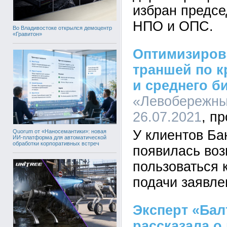
избран предсе
НПО и ОПС.
Во Владивостоке открылся демоцентр
«Гравитон»
Оптимизиров
траншей по к
и среднего б
«Левобережный
26.07.2021
У клиентов Б
Quorum от «Наносемантики»: новая
ИИ-платформа для автоматической
обработки корпоративных встреч
появилась во
пользоваться 
подачи заявле
Эксперт «Бал
рассказала о