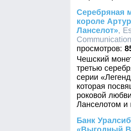
Серебряная м
короле Артур
Ланселот»
, E
Communication,
8
Чешский моне
третью серебр
серии «Легенд
которая посвя
роковой любв
Ланселотом и 
Банк Уралсиб
«Выгодный В