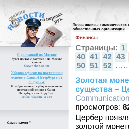
Пресс релизы коммерческих 
Архив пресс-релизов
//
общественных организаций
Финансы
Страницы:
1
С доставкой по Москве
40
41
42
43
Букет цветов
с доставкой по Москве
купить
50
51
52
…
flower-shop.online
Уборка офисов на постоянной
основе в Санкт-Петербурге от
Золотая мон
30 руб./м²
Колибри клининг -
уборка офисов на
существа – Ц
постоянной основе в Санкт-
Петербурге от 30 руб./м²
.
Communication,
colibri-cleaning-spb.ru
8
Цербер появля
Самое-самое
//
золотой монет