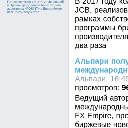
В 2017 году к
Патентное бюро «Институт Инноваций
и Права» представило AI-патентного
JCB, реализов
ассистента «POSINT» в Евразийском
патентном ведомстве
рамках собств
программы бр
производителя
два раза
Альпари пол
международн
Альпари, 16:49
9
Ведущий авто
международны
FX Empire, п
биржевые нов