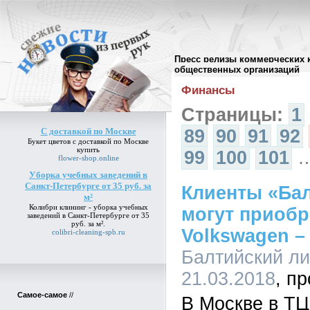
Пресс релизы коммерческих 
Архив пресс-релизов
//
общественных организаций
Финансы
Страницы:
1
С доставкой по Москве
89
90
91
92
Букет цветов
с доставкой по Москве
купить
99
100
101
flower-shop.online
Уборка учебных заведений в
Санкт-Петербурге от 35 руб. за
Клиенты «Бал
м²
Колибри клининг -
уборка учебных
могут приобр
заведений в Санкт-Петербурге от 35
руб. за м²
.
Volkswagen –
colibri-cleaning-spb.ru
Балтийский лиз
21.03.2018
Самое-самое
//
В Москве в ТЦ