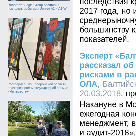
последствия к
Robort от 3Logic Group расширил
2017 года, но 
портфель роботами Unitree A2 и A2-W
среднерыночн
большинству 
показателей.
Эксперт «Бал
рассказал об
рисками в р
ОЛА
, Балтийс
Росгвардеец из Запорожской области
стал призером международной премии
20.03.2018
«Мы вместе»
Накануне в Мо
ежегодная кон
менеджмент, в
и аудит-2018»