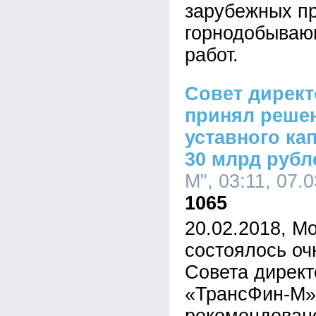
зарубежных п
горнодобываю
работ.
Совет дирек
принял реше
уставного ка
30 млрд рубл
М", 03:11, 07.
1065
20.02.2018, Мо
состоялось оч
Совета дирек
«ТрансФин-М»