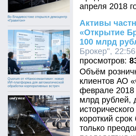
апреля 2018 г
Во Владивостоке открылся демоцентр
«Гравитон»
Активы част
«Открытие Б
100 млрд руб
Брокер", 22:56
8
Объём рознич
клиентов АО «
Quorum от «Наносемантики»: новая
ИИ-платформа для автоматической
обработки корпоративных встреч
феврале 2018 
млрд рублей, 
исторического
короткий срок
только преодо