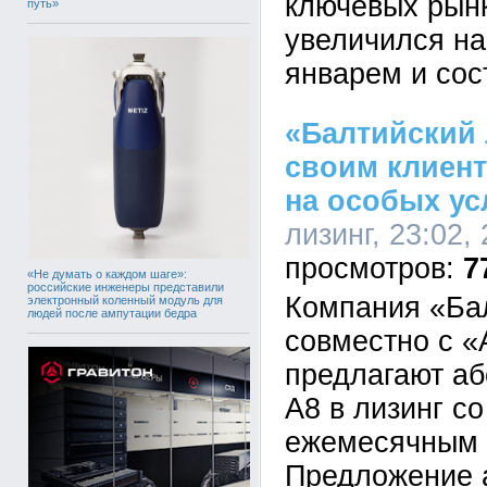
ключевых рынк
путь»
увеличился на
январем и сос
«Балтийский 
своим клиент
на особых ус
лизинг, 23:02,
7
«Не думать о каждом шаге»:
российские инженеры представили
Компания «Ба
электронный коленный модуль для
людей после ампутации бедра
совместно с «
предлагают аб
A8 в лизинг с
ежемесячным 
Предложение а