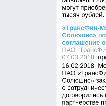
Mitsubishi L20
могут приобре
тысяч рублей.
«ТрансФин-М
Солюшнс» по
соглашение о
ПАО "ТрансФин
07.03.2018
16.02.2018, М
ПАО «ТрансФи
Солюшнс» зак
о сотрудничес
договорились 
партнерстве п