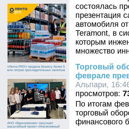
состоялась п
презентация с
автомобиля от
Teramont, в с
которым инже
множество ин
Торговый об
«Лента PRO» продала бизнесу более 5
млн литров прохладительных напитков
феврале пре
Альпари, 16:46
7
По итогам фев
торговый обор
финансового 
АНО «Вдохновение» запускает
масштабный проект «Инклюзивный