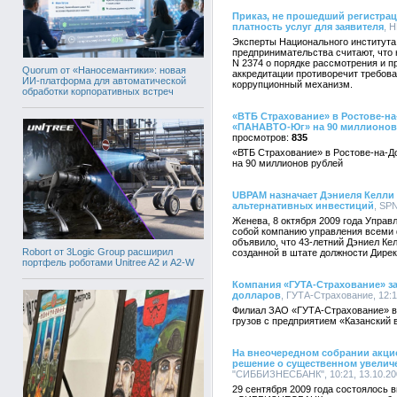
Приказ, не прошедший регистрац
платность услуг для заявителя
, 
Эксперты Национального институт
предпринимательства считают, что 
N 2374 о порядке рассмотрения и п
Quorum от «Наносемантики»: новая
аккредитации противоречит требов
ИИ-платформа для автоматической
коррупционный механизм.
обработки корпоративных встреч
«ВТБ Страхование» в Ростове-н
«ПАНАВТО-Юг» на 90 миллионов
835
«ВТБ Страхование» в Ростове-на
на 90 миллионов рублей
UBPAM назначает Дэниеля Келли (
альтернативных инвестиций
, SPN
Женева, 8 октября 2009 года Упра
собой компанию управления всеми ф
объявило, что 43-летний Дэниел Ке
Robort от 3Logic Group расширил
созданной в штате должности Дирек
портфель роботами Unitree A2 и A2-W
Компания «ГУТА-Страхование» за
долларов
, ГУТА-Страхование, 12:1
Филиал ЗАО «ГУТА-Страхование» в 
грузов с предприятием «Казанский
На внеочередном собрании ак
решение о существенном увеличе
"СИББИЗНЕСБАНК", 10:21, 13.10.20
29 сентября 2009 года состоялось