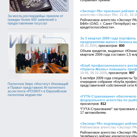
собранных премий.
«Эксперт РА» присвоил рейтинг
агентство «Эксперт РА», 21:41, 10.1
За месяц росгвардейцы приняли от
граждан более 800 заявлений о
Рейтинговое агентство «Эксперт РА
предоставлении госуслуг
БФА» (ОАО, г. Санкт-Петербург) н
кредитоспособности».
За 3 квартал 2009 года портфел
предприятиям малого бизнеса в
08.10.2009
800
Объем кредитов, выданных «Юниас
квартале 2009 года составил 1,5 мл
«Клуб профессионального роста
«Оранта-Жизнь» повышать проф
19:46, 08.10.2009
997
5 октября 2009 года специалисты Т
очередное собрание «Клуба профес
Патентное бюро «Институт Инноваций
представителей собственной сети К
и Права» представило AI-патентного
ассистента «POSINT» в Евразийском
патентном ведомстве
«ГУТА-Страхование» обеспечило
федерального агентства по рыб
812
"ГУТА-Страхование" застраховало 
17 автомобилям.
«Эксперт РА» подтвердил рейт
Рейтинговое агентство «Эксперт РА»
Рейтинговое агентство «Эксперт 
Челябинск) рейтинг кредитоспособн