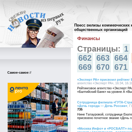
Пресс релизы коммерческих 
Архив пресс-релизов
//
общественных организаций
Финансы
Страницы:
1
662
663
664
669
670
671
Самое-самое
//
«Эксперт РА» присвоил рейтинг 
агентство «Эксперт РА», 16:34, 16.1
Рейтинговое агентство «Эксперт Р
«Балтийский Банк» на уровне А «Вы
Сотрудница филиала «ГУТА-Стра
«Дочь города — Дочь России»
, Г
735
Нине Татауровой, сотруднице Екат
присвоено почетное звание «Дочь г
«Москва Инфо» и «РОСБАЛТ» под