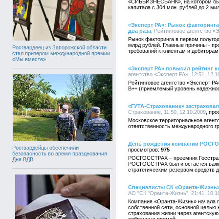
«СИББИЗНЕСБАНК», на котором был
капитала с 304 млн. рублей до 2 ми
«Эксперт РА»: Рынок факторинга
два раза
, Рейтинговое агентство «Э
Рынок факторинга в первом полугоди
млрд рублей. Главные причины - п
Росгвардеец из Запорожской области
требований к клиентам и дебиторам
стал призером международной премии
«Мы вместе»
«Эксперт РА» повысил рейтинг к
агентство «Эксперт РА», 12:51, 12.1
Рейтинговое агентство «Эксперт Р
В++ (приемлемый уровень надежност
«ГУТА-Страхование» застраховал
Страхование, 11:50, 12.10.2009
Московское территориальное агент
ответственность международного г
День рождения компании РОСГ
Росгвардейцы обеспечили
975
безопасность во время празднования
РОСГОССТРАХ – преемник Госстраха,
Дня ВДВ
РОСГОССТРАХ был и остается важ
стратегическим резервом средств д
Специалисты СК «Оранта-Жизнь»
АО "СК "Оранта-Жизнь", 21:41, 10.1
Компания «Оранта-Жизнь» начала п
собственной сети, основной целью 
страхования жизни через агентскую