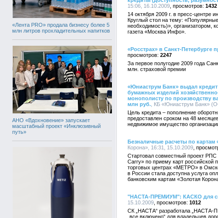
кредиты (доступность, разумност
15:06, 16.10.2009
1432
14 октября 2009 г. в пресс-центр
Круглый стол на тему: «Популярные
«Лента PRO» продала бизнесу более 5
необходимость)», организатором, 
млн литров прохладительных напитков
газета «Москва Инфо».
«Росстрах» в Санкт-Петербурге п
2247
За первое полугодие 2009 года Сан
млн. страховой премии
«Юниаструм Банк» выдал кредит
бумажных изделий хозяйственно
монополисту по производству в
млн руб.
, КБ «Юниаструм Банк» (ОО
Цель кредита – пополнение оборотн
предоставлен сроком на 48 месяце
АНО «Вдохновение» запускает
недвижимое имущество организаци
масштабный проект «Инклюзивный
путь»
Безналичные расчеты по картам
Корона», 16:31, 15.10.2009
Стартовал совместный проект РПС
Carry» по приему карт российской 
торговых центрах «METPO» в Омске
в России стала доступна услуга оп
банковским картам «Золотая Корон
"НАСТА-ПРЕМИУМ": КАСКО для с
15.10.2009
1012
СК „НАСТА“ разработала „НАСТА-П
„все включено“ для владельцев до