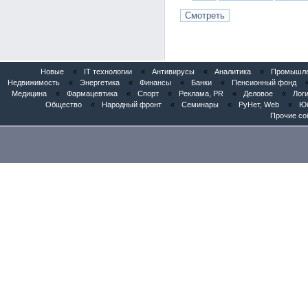
Новые
«
IT технологии
«
Антивирусы
«
Аналитика
«
Промышлен
Недвижимость
«
Энергетика
«
Финансы
«
Банки
«
Пенсионный фонд
Медицина
«
Фармацевтика
«
Спорт
«
Реклама, PR
«
Деловое
«
Логи
Общество
«
Народный фронт
«
Семинары
«
РуНет, Web
«
Юб
Прочие со