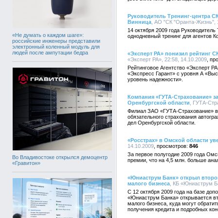
Руководитель Тренинг-центра СК
Винница
, АО "СК "Оранта-Жизнь", 
14 октября 2009 года Руководитель
«Не думать о каждом шаге»:
однодневный тренинг для агентов Ко
российские инженеры представили
электронный коленный модуль для
людей после ампутации бедра
«Эксперт РА» понизил рейтинг С
«Эксперт РА», 22:58, 14.10.2009
Рейтинговое Агентство «Эксперт РА
«Экспресс Гарант» с уровня А «Вы
уровень надежности».
Компания «ГУТА-Страхование» з
Оренбургской области
, ГУТА-Стр
Филиал ЗАО «ГУТА-Страхование» в 
обязательного страхования автогр
дел Оренбургской области.
«Росстрах» в Омской области ув
14.10.2009
846
За первое полугодие 2009 года Омс
Во Владивостоке открылся демоцентр
премии, что на 4,5 млн. больше ана
«Гравитон»
«Юниаструм Банк» открыл второ
малого бизнеса
, КБ «Юниаструм Ба
С 12 октября 2009 года на базе до
«Юниаструм Банка» открывается вт
малого бизнеса, куда могут обрати
получения кредита и подробных кон