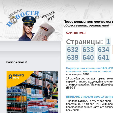
Пресс релизы коммерческих 
Архив пресс-релизов
//
общественных организаций
Финансы
Страницы:
1
632
633
634
639
640
641
Самое-самое
//
Портфельная компания ОАО «РВК
комплекса солнечных тепловых 
1888
27 октября состоялась торжествен
первой станции, входящей в крупн
электростанций в Айванпа (Калифорни
(ISEGS).
БИНБАНК отмечает свое 17-летие
1 ноября БИНБАНК отмечает свой Де
протяжении 17-ти лет БИНБАНК все
профессионального частного бизне
временем.