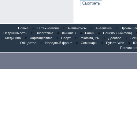
Новые
«
IT технологии
«
Антивирусы
«
Аналитика
«
Промышлен
Недвижимость
«
Энергетика
«
Финансы
«
Банки
«
Пенсионный фонд
Медицина
«
Фармацевтика
«
Спорт
«
Реклама, PR
«
Деловое
«
Логи
Общество
«
Народный фронт
«
Семинары
«
РуНет, Web
«
Юб
Прочие со