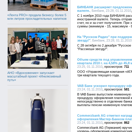
БИНБАНК расширяет предложени
валюте.
, Бинбанк, 23:28, 01.11.2010
«Лента PRO» продала бизнесу более 5
С 1 ноября 2010 года БИНБАНК рас
млн литров прохладительных напитков
иностранной валюте. Теперь отправ
счет, но и за счет получателя. Пр
суммы (минимум - 15, максимум - 
На "Русском Радио" при поддер
звезду!"
, Бинбанк, 23:28, 01.11.2010
С 28 октября по 2 декабря "Русско
"Рассмеши звезду!".
Объем средств под управлением
квартала 2010 г. на 4,58% до 45,8
23:25, 01.11.2010
711
ООО «Управляющая компания «АГАН
АНО «Вдохновение» запускает
три квартала текущего года.
масштабный проект «Инклюзивный
путь»
VAB Банк ускорил процедуру оф
23:24, 01.11.2010
581
В VAB Банке выпустили неименную 
процедуру оформления платежной к
непосредственно в отделение банка
выплаты пенсии неименную платежн
Commerzbank AG отметил наград
оформления Мастер-Банком плат
23:24, 01.11.2010
862
Commerzbank AG (Германия) вручил
уровень оформления коммерческих 