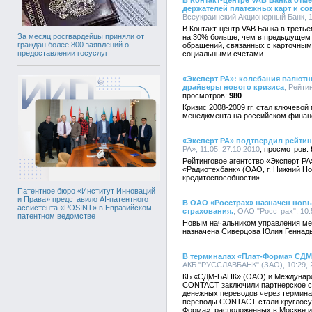
В Контакт-центре VAB Банка отм
держателей платежных карт и с
Всеукраинский Акционерный Банк, 18
В Контакт-центр VAB Банка в третье
За месяц росгвардейцы приняли от
на 30% больше, чем в предыдущем 
граждан более 800 заявлений о
обращений, связанных с карточным
предоставлении госуслуг
социальными счетами.
«Эксперт РА»: колебания валют
драйверы нового кризиса
, Рейти
980
Кризис 2008-2009 гг. стал ключево
менеджмента на российском финан
«Эксперт РА» подтвердил рейтин
РА», 11:05, 27.10.2010
Рейтинговое агентство «Эксперт РА
«Радиотехбанк» (ОАО, г. Нижний Н
кредитоспособности».
Патентное бюро «Институт Инноваций
и Права» представило AI-патентного
В ОАО «Росстрах» назначен нов
ассистента «POSINT» в Евразийском
страхования.
, ОАО "Росстрах", 10:
патентном ведомстве
Новым начальником управления ме
назначена Сиверцова Юлия Геннадь
В терминалах «Плат-Форма» СД
АКБ "РУССЛАВБАНК" (ЗАО), 10:29, 
КБ «СДМ-БАНК» (ОАО) и Междунаро
CONTACT заключили партнерское со
денежных переводов через термина
переводы CONTACT стали круглосут
Форма», расположенных в Москве и