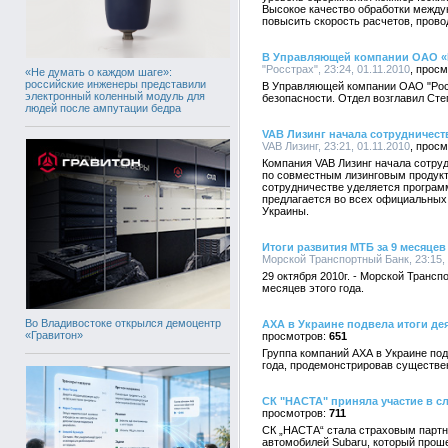
Высокое качество обработки между
повысить скорость расчетов, пров
В Управляющей компании ОАО «Р
"Росстрах", 23:24, 01.11.2010
«Не думать о каждом шаге»:
российские инженеры представили
В Управляющей компании ОАО "Росс
электронный коленный модуль для
безопасности. Отдел возглавил Сте
людей после ампутации бедра
VAB Лизинг начала сотрудничест
VAB Лизинг, 23:21, 01.11.2010
Компания VAB Лизинг начала сотру
по совместным лизинговым продукт
сотрудничестве уделяется програм
предлагается во всех официальных 
Украины.
Итоги развития МТБ за 9 месяцев
Морской Транспортный Банк, 23:15, 
29 октября 2010г. - Морской Трансп
месяцев этого года.
Во Владивостоке открылся демоцентр
АХА в Украине подвела итоги де
«Гравитон»
651
Группа компаний АХА в Украине под
года, продемонстрировав существе
СК "НАСТА" приняла участие в сл
711
СК „НАСТА“ стала страховым партн
автомобилей Subaru, который проше