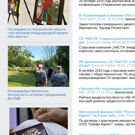
26 октября 2010 года рейтинговое а
конференцию «Управление рисками 
В Управляющей компании ОАО «Р
"Росстрах", 11:07, 29.10.2010
Заместителем генерального директ
Мартиросян Эдуард Петросович.
Росгвардеец из Запорожской области
стал призером международной премии
«Мы вместе»
СК "НАСТА" открыла для клиенто
дел
, Eurocom Global, 09:52, 28.10.2
Страховая компания „НАСТА“ внедр
клиентов самостоятельно отслежив
PR-деятельность СК "НАСТА" в 20
Global
, Eurocom Global, 18:31, 27.1
В октябре 2010 года страховая ком
связям с общественностью. По рез
коммуникациями СК продолжит зани
«Эксперт РА» подтвердил рейти
Росгвардейцы обеспечили
РА», 18:28, 27.10.2010
безопасность во время празднования
Рейтинг кредитоспособности «АБ 
Дня ВДВ
высокий уровень кредитоспособнос
Московский филиал ОАО "Росст
Карпет" на 6 млн. руб.
, ОАО "Росст
По договору страхования имуществ
ООО "Орифи Карпет": ковры, оргтех