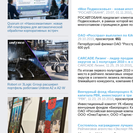
«Мое Подмосковье» - новая ип
"РОСАВТОБАНК", 23:07, 01.11.2010
РОСАВТОБАНК предлагает клиентам
Подмосковье», в рамках которой мо
Quorum от «Наносемантики»: новая
многоэтажном строящемся доме по а
ИИ-платформа для автоматической
обработки корпоративных встреч
ОАО «Росстрах» выплатил по КАС
29.10.2010
651
Петербургский филиал ОАО "Росст
600 руб.
CARCADE Лизинг - лидер продаж
округов за 1 полугодие 2010 г. 
CARCADE Лизинг, 11:25, 29.10.2010
По итогам первого полугодия 2010
место в рейтинге лизинговых опер
округов в сегменте лизинга легков
ближайшего конкурента, компанию Е
Robort от 3Logic Group расширил
портфель роботами Unitree A2 и A2-W
Венчурный фонд «Биопроцесс Кэ
капитала РВК, инвестирует в тр
"РВК", 11:23, 29.10.2010
Инвестиционный комитет УК «Биоп
венчурным фондом «Биопроцесс Кэп
ОАО «Российская венчурная компан
ООО «ОнкоТартис», ООО «Тартис-
Состоялось награждение лучших
Рейтинговое агентство «Эксперт РА»