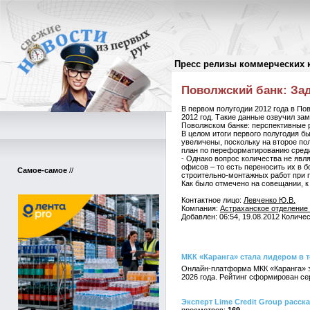
Пресс релизы коммерческих 
Пресс-релизы
//
Поволжский банк: За
В первом полугодии 2012 года в П
2012 год. Такие данные озвучил з
Поволжском банке: перспективные р
В целом итоги первого полугодия 
увеличены, поскольку на второе п
план по переформатированию среди в
- Однако вопрос количества не яв
офисов – то есть переносить их в 
Самое-самое
//
строительно-монтажных работ при
Как было отмечено на совещании, к
Контактное лицо:
Левченко Ю.В.
Компания:
Астраханское отделение
Добавлен: 06:54, 19.08.2012 Количе
МКК «Каранга» стала лидером в 
Онлайн-платформа МКК «Каранга» з
2026 года. Рейтинг сформирован с
Эксперт Lime Credit Group расс