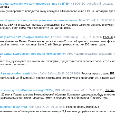
 победителем конкурса «Финансовая нива с ВТБ»
, ФГБОУ ВО "Алтайский государст
551
рном университете победительницу конкурса «Финансовая нива с ВТБ» наградили дип
овой грамотности для выпускников школ-интернатов
, Банк ЗЕНИТ, 21:59, 03.06.
 Банка ЗЕНИТ в рамках программы поддержки выпускников школ-интернатов и студе
 не дать себя обмануть» для ребят и их наставников.
ла участие в IV Ярмарке эмитентов
, ГК Lime Credit Group, 15:49, 02.06.2026,
Россия
ных финансов Павел Огнев выступил в сессии «Открытый диалог с эмитентами: фоку
довой активности от команды Lime Credit Group приняло участие 330 инвесторов.
ежегодная деловая конференция «Белые ночи»
, АНО «Центр поддержки и развития 
9
телей, руководителей компаний, экспертов, представителей деловых сообществ и все
временных условиях.
ий выпуск облигаций
, МФК «Лайм-Займ», 20:35, 30.05.2026,
Россия
155
чительный, 36-й купонный период облигационного выпуска серии 001P-02, а также ам
еатом конкурса «Финансист года-2025»
, МФК «Лайм-Займ», 20:51, 27.05.2026,
Россия
 20 мая в Правительстве Новосибирской области. Компания одержала победу в номин
ауреата получил директор департамента корпоративных финансов Павел Огнев.
включен в капитал
, ББР Банк, 22:26, 19.05.2026,
Россия
278
ь включения облигационного займа в размере 3,4 миллиарда рублей в состав источни