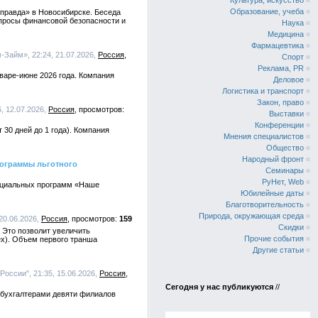
Культура, искусство
«
Образование, учеба
«
 правда» в Новосибирске. Беседа
просы финансовой безопасности и
Наука
«
Медицина
«
Фармацевтика
«
-Займ», 22:24, 21.07.2026,
Россия
Спорт
«
Реклама, PR
«
варе-июне 2026 года. Компания
Деловое
«
Логистика и транспорт
«
Закон, право
«
, 12.07.2026,
Россия
Выставки
«
Конференции
«
0 дней до 1 года). Компания
Мнения специалистов
«
Общество
«
Народный фронт
«
рограммы льготного
Семинары
«
РуНет, Web
«
социальных программ «Наше
Юбилейные даты
«
Благотворительность
«
Природа, окружающая среда
«
20.06.2026,
Россия
159
Скидки
«
 Это позволит увеличить
Прочие события
«
х). Объем первого транша
Другие статьи
«
оссии", 21:35, 15.06.2026,
Россия
Сегодня у нас публикуются
//
 бухгалтерами девяти филиалов