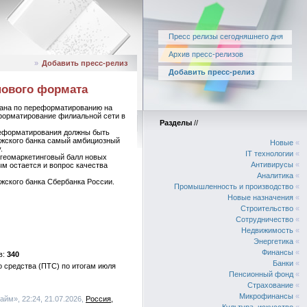
Пресс релизы сегодняшнего дня
Архив пресс-релизов
»
Добавить пресс-релиз
Добавить пресс-релиз
нового формата
лана по переформатированию на
еформатирование филиальной сети в
Разделы
//
ереформатирования должны быть
лжского банка самый амбициозный
Новые
«
.
IT технологии
«
 геомаркетинговый балл новых
Антивирусы
«
ым остается и вопрос качества
Аналитика
«
жского банка Сбербанка России.
Промышленность и производство
«
Новые назначения
«
Строительство
«
Сотрудничество
«
Недвижимость
«
Энергетика
«
Финансы
«
340
Банки
«
 средства (ПТС) по итогам июля
Пенсионный фонд
«
Страхование
«
Микрофинансы
«
айм», 22:24, 21.07.2026,
Россия