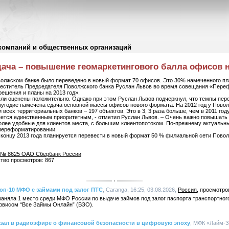
компаний и общественных организаций
дача – повышение геомаркетингового балла офисов 
оволжском банке было переведено в новый формат 70 офисов. Это 30% намеченного п
аместитель Председателя Поволжского банка Руслан Львов во время совещания «Пер
ешения и планы на 2013 год».
были оценены положительно. Однако при этом Руслан Львов подчеркнул, что темпы п
олугодие намечена сдача основной массы офисов нового формата. На 2012 год у Пово
сех территориальных банков – 197 объектов. Это в 3, 3 раза больше, чем в 2011 году
ляется единственным приоритетным, - отметил Руслан Львов. – Очень важно повышать
более удобные для клиентов места, с большим клиентопотоком. По-прежнему актуальн
 переформатировании.
 концу 2013 года планируется перевести в новый формат 50 % филиальной сети Повол
 № 8625 ОАО Сбербанк России
ство просмотров: 867
топ-10 МФО с займами под залог ПТС
, Caranga, 16:25, 03.08.2026,
Россия
аняла 1 место среди МФО России по выдаче займов под залог паспорта транспортного
ервисом “Все Займы Онлайн” (ВЗО).
казал в радиоэфире о финансовой безопасности в цифровую эпоху
, МФК «Лайм-З