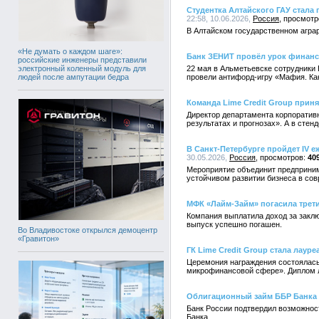
Студентка Алтайского ГАУ стала
22:58, 10.06.2026,
Россия
В Алтайском государственном агра
«Не думать о каждом шаге»:
Банк ЗЕНИТ провёл урок финанс
российские инженеры представили
электронный коленный модуль для
22 мая в Альметьевске сотрудники
людей после ампутации бедра
провели антифорд-игру «Мафия. Как
Команда Lime Credit Group приня
Директор департамента корпоратив
результатах и прогнозах». А в стен
В Санкт-Петербурге пройдет IV 
30.05.2026,
Россия
40
Мероприятие объединит предпринима
устойчивом развитии бизнеса в со
МФК «Лайм-Займ» погасила трет
Компания выплатила доход за заклю
выпуск успешно погашен.
Во Владивостоке открылся демоцентр
«Гравитон»
ГК Lime Credit Group стала лаур
Церемония награждения состоялась
микрофинансовой сфере». Диплом л
Облигационный займ ББР Банка 
Банк России подтвердил возможност
Банка.