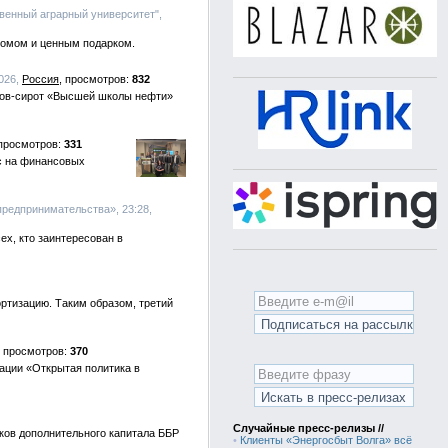
венный аграрный университет",
ломом и ценным подарком.
2026,
Россия
832
нтов-сирот «Высшей школы нефти»
331
с на финансовых
предпринимательства», 23:28,
х, кто заинтересован в
ортизацию. Таким образом, третий
370
ации «Открытая политика в
Случайные пресс-релизы //
ков дополнительного капитала ББР
•
Клиенты «Энергосбыт Волга» всё