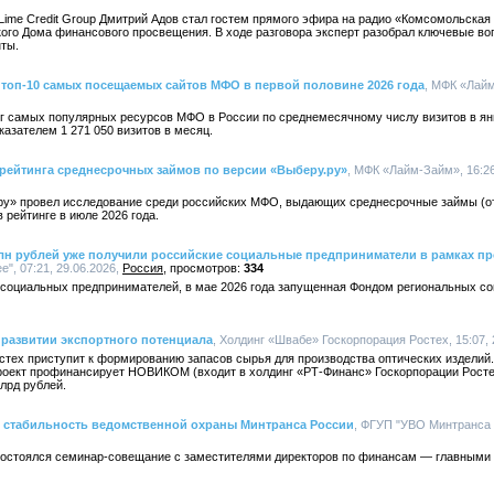
Lime Credit Group Дмитрий Адов стал гостем прямого эфира на радио «Комсомольская
ого Дома финансового просвещения. В ходе разговора эксперт разобрал ключевые во
ты.
 топ-10 самых посещаемых сайтов МФО в первой половине 2026 года
, МФК «Лайм
нг самых популярных ресурсов МФО в России по среднемесячному числу визитов в ян
казателем 1 271 050 визитов в месяц.
рейтинга среднесрочных займов по версии «Выберу.ру»
, МФК «Лайм-Займ», 16:26
у» провел исследование среди российских МФО, выдающих среднесрочные займы (от 3
 рейтинге в июле 2026 года.
млн рублей уже получили российские социальные предприниматели в рамках п
", 07:21, 29.06.2026,
Россия
334
 социальных предпринимателей, в мае 2026 года запущенная Фондом региональных 
развитии экспортного потенциала
, Холдинг «Швабе» Госкорпорация Ростех, 15:07, 
стех приступит к формированию запасов сырья для производства оптических изделий.
роект профинансирует НОВИКОМ (входит в холдинг «РТ-Финанс» Госкорпорации Росте
лрд рублей.
 стабильность ведомственной охраны Минтранса России
, ФГУП "УВО Минтранса Р
состоялся семинар-совещание с заместителями директоров по финансам — главными