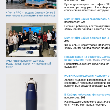
169
Руководитель проектного офиса ГК 
прошла при поддержке Новосибирск
современные платежные инструмен
«Лента PRO» продала бизнесу более 5
млн литров прохладительных напитков
МФК «Лайм-Займ» закрепилась в
224
Сервис Бробанк.ру составил рейти
«Лайм-Займ» заняла 8-е место с по
МФК «Лайм-Займ» вошла в топ-3 
246
Финансовый маркетплейс «Выберу.р
«Лайм-Займ» заняла второе место в
Предложения на более чем 150 
кредитования
, Фонд "Наше будущее
АНО «Вдохновение» запускает
масштабный проект «Инклюзивный
Программа льготного кредитования
путь»
будущее»
НОВИКОМ поддержит «Швабе» в 
Холдинг «Швабе» Госкорпорации Ро
экспортный потенциал компании. П
выделенных средств составит 1,7 м
В Сибири обсудили финансовую
202
На площадке Сибирского филиала 
ФГУП «УВО Минтранса России».