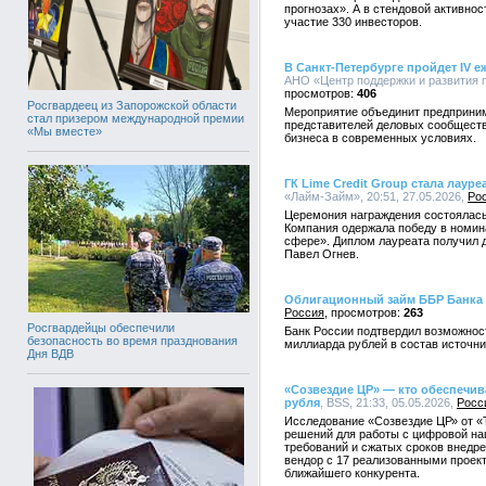
прогнозах». А в стендовой активнос
участие 330 инвесторов.
В Санкт-Петербурге пройдет IV 
АНО «Центр поддержки и развития п
406
Росгвардеец из Запорожской области
Мероприятие объединит предприним
стал призером международной премии
представителей деловых сообществ 
«Мы вместе»
бизнеса в современных условиях.
ГК Lime Credit Group стала лаур
«Лайм-Займ», 20:51, 27.05.2026,
Ро
Церемония награждения состоялась
Компания одержала победу в номин
сфере». Диплом лауреата получил 
Павел Огнев.
Облигационный займ ББР Банка 
Россия
263
Росгвардейцы обеспечили
Банк России подтвердил возможност
безопасность во время празднования
миллиарда рублей в состав источни
Дня ВДВ
«Созвездие ЦР» — кто обеспечив
рубля
, BSS, 21:33, 05.05.2026,
Росс
Исследование «Созвездие ЦР» от «
решений для работы с цифровой на
требований и сжатых сроков внедр
вендор с 17 реализованными проект
ближайшего конкурента.