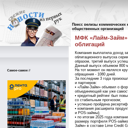
Пресс релизы коммерческих 
Пресс-релизы
//
общественных организаций
МФК «Лайм-Займ» 
облигаций
Компания выплатила доход за
облигационного выпуска серии
образом, третий выпуск успеш
Данный выпуск объемом 800 м
На тот момент он являлся кр
Самое-самое
//
обращения - 1080 дней.
За последние 3 года произош
и партнеров:
• «Лайм-Займ» объявил о форм
объединяющей как уже самост
• кредитный рейтинг был повы
со стабильным прогнозом;
• успешно пройдена ресертиф
• компания расширила продукт
и POS-займы);
• по итогам 2025 года компан
размеру портфеля POS-займов
Займ» в составе Lime Credit 