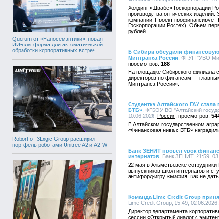
Холдинг «Швабе» Госкорпорации Ро
производства оптических изделий. 
компании. Проект профинансирует
Госкорпорации Ростех). Объем пер
рублей.
Quorum от «Наносемантики»: новая
ИИ-платформа для автоматической
обработки корпоративных встреч
В Сибири обсудили финансовую
Минтранса России
, ФГУП "УВО Мин
188
На площадке Сибирского филиала 
директоров по финансам — главны
Минтранса России».
Студентка Алтайского ГАУ стала
ВТБ»
, ФГБОУ ВО "Алтайский госуда
10.06.2026,
Россия
54
В Алтайском государственном агра
«Финансовая нива с ВТБ» наградил
Robort от 3Logic Group расширил
портфель роботами Unitree A2 и A2-W
Банк ЗЕНИТ провёл урок финанс
интернатов
, Банк ЗЕНИТ, 21:59, 03
22 мая в Альметьевске сотрудники
выпускников школ-интернатов и ст
антифорд-игру «Мафия. Как не дать
Команда Lime Credit Group приня
Lime Credit Group, 15:49, 02.06.2026
Директор департамента корпоратив
сессии «Открытый диалог с эмитен