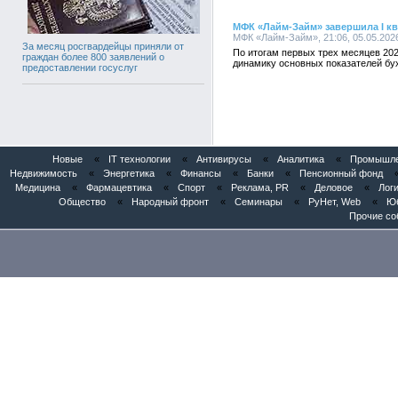
МФК «Лайм-Займ» завершила I кв
МФК «Лайм-Займ», 21:06, 05.05.202
За месяц росгвардейцы приняли от
По итогам первых трех месяцев 20
граждан более 800 заявлений о
динамику основных показателей бух
предоставлении госуслуг
Новые
«
IT технологии
«
Антивирусы
«
Аналитика
«
Промышлен
Недвижимость
«
Энергетика
«
Финансы
«
Банки
«
Пенсионный фонд
Медицина
«
Фармацевтика
«
Спорт
«
Реклама, PR
«
Деловое
«
Логи
Общество
«
Народный фронт
«
Семинары
«
РуНет, Web
«
Юб
Прочие со