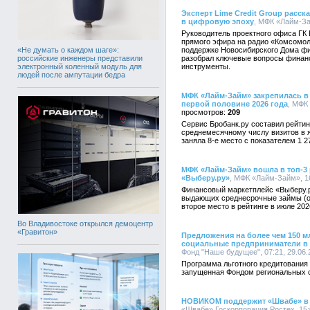
Эксперт Lime Credit Group расс
в цифровую эпоху
, МФК «Лайм-За
Руководитель проектного офиса ГК 
прямого эфира на радио «Комсомол
«Не думать о каждом шаге»:
поддержке Новосибирского Дома фи
российские инженеры представили
разобрал ключевые вопросы финан
электронный коленный модуль для
инструменты.
людей после ампутации бедра
МФК «Лайм-Займ» закрепилась в
первой половине 2026 года
, МФК
209
Сервис Бробанк.ру составил рейти
среднемесячному числу визитов в 
заняла 8-е место с показателем 1 2
МФК «Лайм-Займ» вошла в топ-3
«Выберу.ру»
, МФК «Лайм-Займ», 16
Финансовый маркетплейс «Выберу.
выдающих среднесрочные займы (от
второе место в рейтинге в июле 202
Во Владивостоке открылся демоцентр
«Гравитон»
Предложения на более чем 150 м
социальные предприниматели в 
Фонд "Наше будущее", 07:21, 29.06.
Программа льготного кредитования
запущенная Фондом региональных 
НОВИКОМ поддержит «Швабе» в 
«Швабе» Госкорпорация Ростех, 15: