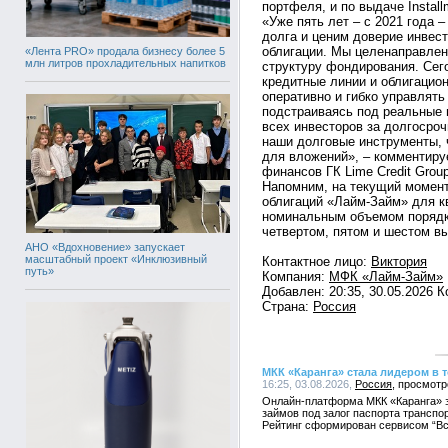
портфеля, и по выдаче Install
«Уже пять лет – с 2021 года 
долга и ценим доверие инвес
облигации. Мы целенаправле
«Лента PRO» продала бизнесу более 5
млн литров прохладительных напитков
структуру фондирования. Сег
кредитные линии и облигацио
оперативно и гибко управлят
подстраиваясь под реальные 
всех инвесторов за долгосро
наши долговые инструменты, 
для вложений», – комментиру
финансов ГК Lime Credit Grou
Напомним, на текущий момент
облигаций «Лайм-Займ» для 
номинальным объемом порядка
четвертом, пятом и шестом в
АНО «Вдохновение» запускает
масштабный проект «Инклюзивный
Контактное лицо:
Виктория
путь»
Компания:
МФК «Лайм-Займ»
Добавлен: 20:35, 30.05.2026 
Страна:
Россия
МКК «Каранга» стала лидером в 
16:25, 03.08.2026,
Россия
Онлайн-платформа МКК «Каранга» 
займов под залог паспорта транспор
Рейтинг сформирован сервисом “В