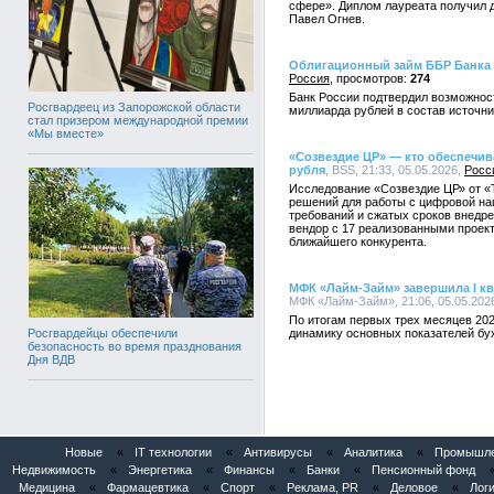
сфере». Диплом лауреата получил 
Павел Огнев.
Облигационный займ ББР Банка 
Россия
274
Банк России подтвердил возможност
Росгвардеец из Запорожской области
миллиарда рублей в состав источни
стал призером международной премии
«Мы вместе»
«Созвездие ЦР» — кто обеспечив
рубля
, BSS, 21:33, 05.05.2026,
Росс
Исследование «Созвездие ЦР» от «
решений для работы с цифровой на
требований и сжатых сроков внедр
вендор с 17 реализованными проект
ближайшего конкурента.
МФК «Лайм-Займ» завершила I кв
МФК «Лайм-Займ», 21:06, 05.05.202
По итогам первых трех месяцев 20
динамику основных показателей бух
Росгвардейцы обеспечили
безопасность во время празднования
Дня ВДВ
Новые
«
IT технологии
«
Антивирусы
«
Аналитика
«
Промышлен
Недвижимость
«
Энергетика
«
Финансы
«
Банки
«
Пенсионный фонд
Медицина
«
Фармацевтика
«
Спорт
«
Реклама, PR
«
Деловое
«
Логи