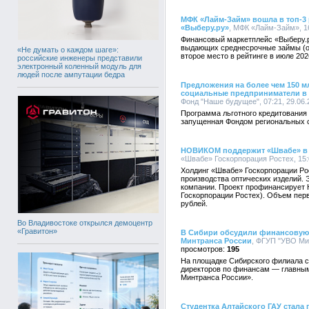
МФК «Лайм-Займ» вошла в топ-3
«Выберу.ру»
, МФК «Лайм-Займ», 16
Финансовый маркетплейс «Выберу.
выдающих среднесрочные займы (от
«Не думать о каждом шаге»:
второе место в рейтинге в июле 202
российские инженеры представили
электронный коленный модуль для
людей после ампутации бедра
Предложения на более чем 150 м
социальные предприниматели в 
Фонд "Наше будущее", 07:21, 29.06.
Программа льготного кредитования
запущенная Фондом региональных 
НОВИКОМ поддержит «Швабе» в 
«Швабе» Госкорпорация Ростех, 15:
Холдинг «Швабе» Госкорпорации Ро
производства оптических изделий. 
компании. Проект профинансирует
Госкорпорации Ростех). Объем пер
рублей.
Во Владивостоке открылся демоцентр
«Гравитон»
В Сибири обсудили финансовую
Минтранса России
, ФГУП "УВО Мин
195
На площадке Сибирского филиала 
директоров по финансам — главны
Минтранса России».
Студентка Алтайского ГАУ стала