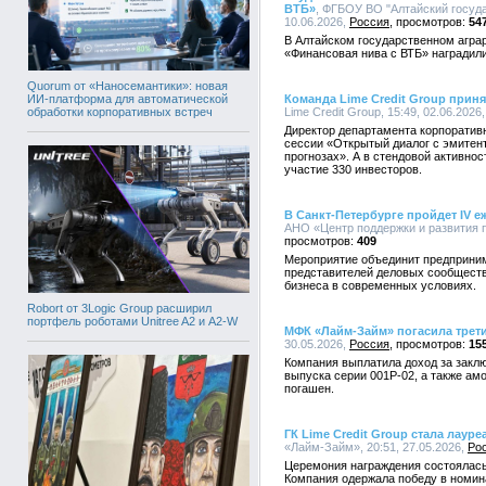
ВТБ»
, ФГБОУ ВО "Алтайский госуда
10.06.2026,
Россия
54
В Алтайском государственном агра
«Финансовая нива с ВТБ» наградил
Quorum от «Наносемантики»: новая
ИИ-платформа для автоматической
Команда Lime Credit Group приня
обработки корпоративных встреч
Lime Credit Group, 15:49, 02.06.2026
Директор департамента корпоратив
сессии «Открытый диалог с эмитен
прогнозах». А в стендовой активнос
участие 330 инвесторов.
В Санкт-Петербурге пройдет IV 
АНО «Центр поддержки и развития п
409
Мероприятие объединит предприним
представителей деловых сообществ 
бизнеса в современных условиях.
Robort от 3Logic Group расширил
портфель роботами Unitree A2 и A2-W
МФК «Лайм-Займ» погасила трет
30.05.2026,
Россия
15
Компания выплатила доход за заклю
выпуска серии 001P-02, а также ам
погашен.
ГК Lime Credit Group стала лаур
«Лайм-Займ», 20:51, 27.05.2026,
Ро
Церемония награждения состоялась
Компания одержала победу в номин