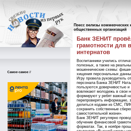
Пресс релизы коммерческих 
Пресс-релизы
//
общественных организаций
Банк ЗЕНИТ провё
грамотности для 
интернатов
Воспитанники учились отлича
полезных, а также на реальн
мошеннические схемы: фишин
Самое-самое
//
хищения персональных данны
Игру провела руководитель от
персонала Банка ЗЕНИТ Ната
пользуются доверчивостью и 
вовлекают молодежь в свои н
формируют у ребят важный н
перепроверять информацию, 
делиться кодами из СМС, ПИН
сохранить собственные сбере
самостоятельной жизни».
Банк ЗЕНИТ регулярно провод
обучение финансовой грамотн
форматах. Так, в ноябре прош
студентов «Высшей школы неф