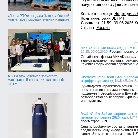
приуроченное ко Дню экономи
Контактное лицо:
Надеждина 
«Лента PRO» продала бизнесу более 5
Компания:
Банк ЗЕНИТ
млн литров прохладительных напитков
Добавлен: 21:59, 03.06.2026 
Страна:
Россия
МКК «Каранга» стала лидером в 
16:25, 03.08.2026,
Россия
Онлайн-платформа МКК «Каранга» 
займов под залог паспорта транспор
Рейтинг сформирован сервисом “В
АНО «Вдохновение» запускает
Эксперт Lime Credit Group расс
масштабный проект «Инклюзивный
в цифровую эпоху
, МФК «Лайм-За
путь»
Руководитель проектного офиса ГК 
прямого эфира на радио «Комсомол
поддержке Новосибирского Дома фи
разобрал ключевые вопросы финан
инструменты.
МФК «Лайм-Займ» закрепилась в
первой половине 2026 года
, МФК
219
Сервис Бробанк.ру составил рейти
среднемесячному числу визитов в 
заняла 8-е место с показателем 1 2