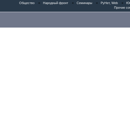
Общество
«
Народный фронт
«
Семинары
«
РуНет, Web
«
Юб
Прочие со